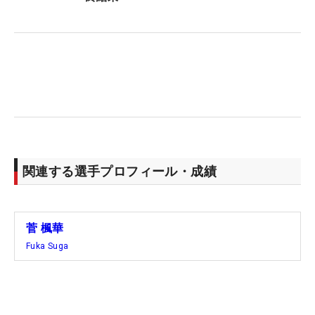
くて、体力の部分でも大変。体力をつけながら練習
を重ねていきたいですね」。慣れない環境の中でも
コツコツとポイントを重ねて、暫定リランキングも
右肩上がり。メルセデス・ランキングは71位につけ
ている。いまの目標は「シードを取ること、そして
（最終戦の）リコーカップにも出ること」だ。
ちなみに、50万円の使い道は“貯金”とのこと。「プ
ロになっても意外と物欲が出ていないんです…」と
関連する選手プロフィール・成績
堅実型。とはいえ、家族でおいしいものを食べに行
くことがうれしいとも話す。外食代は27位で得た賞
金70万2000円からあてることになりそうだ。
菅 楓華
Fuka Suga
まだあどけなさも残る19歳。これからも96期生の先
頭に立ち、家族との食事と“貯金額”を増やし続け
る。（文・笠井あかり）