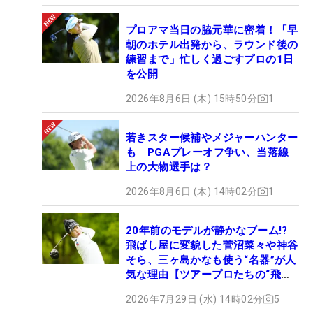
プロアマ当日の脇元華に密着！「早
朝のホテル出発から、ラウンド後の
練習まで」忙しく過ごすプロの1日
を公開
2026年8月6日 (木) 15時50分
1
若きスター候補やメジャーハンター
も PGAプレーオフ争い、当落線
上の大物選手は？
2026年8月6日 (木) 14時02分
1
20年前のモデルが静かなブーム!?
飛ばし屋に変貌した菅沼菜々や神谷
そら、三ヶ島かなも使う“名器”が人
気な理由【ツアープロたちの“飛ば
しギア”】
2026年7月29日 (水) 14時02分
5