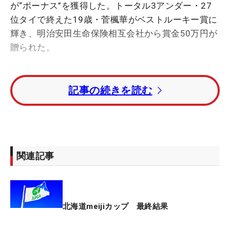
が“ボーナス”を獲得した。トータル3アンダー・27
位タイで終えた19歳・菅楓華がベストルーキー賞に
輝き、明治安田生命保険相互会社から賞金50万円が
贈られた。
難しいコンディションのなか、3日間いずれも
記事の続きを読む
「71」をマーク。最終日は4バーディ・3ボギーだっ
たが、「この3日間は同じスコアだけど中身は全然
違くて、きょうが一番苦しかった。アンダーで回れ
たので良かったです」。パーオンは3日間でもっと
も低い10回で「耐えながらのゴルフだった」と振り
関連記事
返るが、チャンスを決め切り赤字にまとめた。
レギュラーツアー自身初戦の「Vポイント×ENEOSゴ
ルフ」以来となるトップ10入りはかなわなかった
北海道meijiカップ 最終結果
が、今季2度目のベストルーキー賞を獲得した。