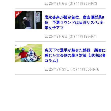
2026年8月6日 (木) 11時36分
3
岩永杏奈が暫定首位、廣吉優梨菜8
位 予選ラウンドは日没サスペ/全
米女子アマ
2026年8月6日 (木) 11時18分
1
炎天下で選手が魅せた熱戦 懸命に
感じた大会側の暑さ対策【現地記者
コラム】
2026年7月31日 (金) 11時55分
6