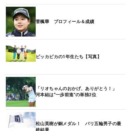
「狙ってはいなかったので…。トップ10を目指して
いたので悔しいですけど、獲れたのは良かったで
す」と、50万円という“臨時ボーナス”に思わず笑み
菅楓華 プロフィール＆成績
がこぼれた。
日章学園高3年生のときに受験した昨年11月のプロ
テストで一発合格した。ファイナルQTでは5位とな
ったが、競技終了後にスコア誤記による失格を喫し
ピッカピカの1年生たち【写真】
たことで、QTランクは104位まで後退。下部ステッ
プ・アップ・ツアーを主戦場とするルーキーイヤー
が始まったが、主催者推薦などで出場したレギュラ
ーでポイントを積み上げ、リランキング33位に浮
「リオちゃんのおかげ、ありがとう！」
河本結は“一歩前進”の単独2位
上。シーズン中盤はレギュラーツアーで転戦してい
る。
「移動が一番慣れないです。初めてのコースばかり
松山英樹が銅メダル！ パリ五輪男子の最
なので、練ランも最初から最後までしないといけな
終結果