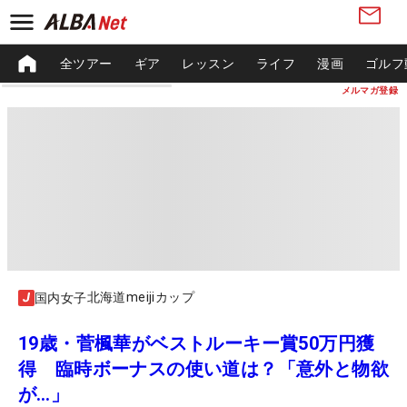
全ツアー
ギア
レッスン
ライフ
漫画
ゴルフ
メルマガ登録
北海道meijiカップ
国内女子
19歳・菅楓華がベストルーキー賞50万円獲
得 臨時ボーナスの使い道は？「意外と物欲
が…」