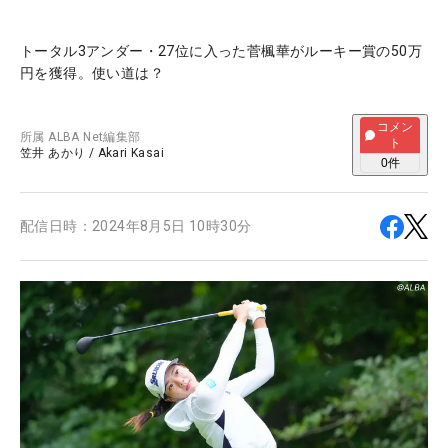
トータル3アンダー・27位に入った菅楓華がルーキー賞の50万
円を獲得。使い道は？
コメン
所属
ALBA Net編集部
ト
笠井 あかり
/
Akari Kasai
0
件
配信日時：
2024年8月5日 10時30分