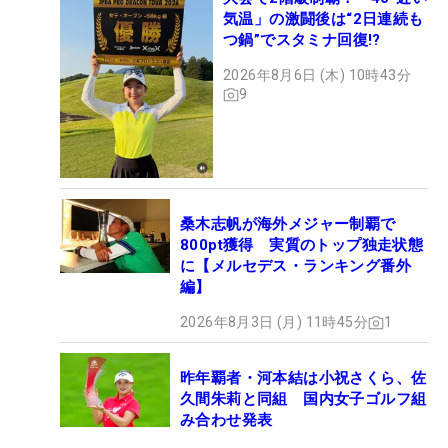
気温」の激闘後は“2日連続も
つ鍋”でスタミナ回復!?
2026年8月6日 (木) 10時43分
9
桑木志帆が海外メジャー制覇で
800pt獲得 実質のトップ独走状態
に【メルセデス・ランキング番外
編】
2026年8月3日 (月) 11時45分
1
昨年覇者・河本結は小祝さくら、佐
久間朱莉と同組 国内女子ゴルフ組
み合わせ発表