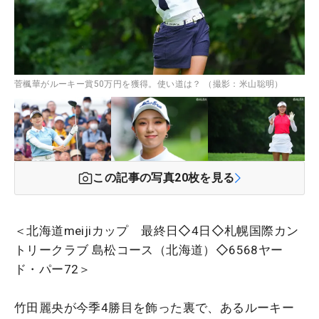
菅楓華がルーキー賞50万円を獲得。使い道は？ （撮影：米山聡明）
この記事の写真
20
枚を見る
＜北海道meijiカップ 最終日◇4日◇札幌国際カン
トリークラブ 島松コース（北海道）◇6568ヤー
ド・パー72＞
竹田麗央が今季4勝目を飾った裏で、あるルーキー