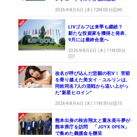
2026年8月6日 (木) 12時00分
40
LIVゴルフは来季も継続？
新たな投資家を獲得と発表、
9月には最終合意へ
2026年8月6日 (木) 11時00分
1
改名が呼び込んだ悲願の初V！ 苦節
を乗り越えた美女イ・ユルリンは、
同姓同名7人の混戦から這い上がっ
た“新星ヒロイン”
2026年8月6日 (木) 11時30分
15
熊本出身の秋吉翔太と重永亜斗夢が
熊本県庁を訪問 「JOYX OPEN」
で集めた義援金を贈呈