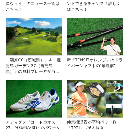
ロウェイ」のニュース一覧は
ンドできるチャンス！詳しく
こちら！
はこちら！
「潮来CC（茨城県）」＆「鹿
新『TENSEIオレンジ』はドラ
児島ガーデンGC（鹿児島
イバーシャフトの“最適解”
県）」の無料プレー券が当た
る！！
アディダス『コードカオス
仲宗根澄香が平均パット数
27』は強烈な蹴りでパワーを
『TRTL』で6人抜き！