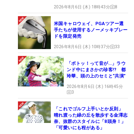
2026年8月6日 (木) 18時43分
8
米国キャロウェイ、PGAツアー選
手たちが使用するノーメッキブレー
ドを限定発売
2026年8月6日 (木) 10時37分
33
「ボトッ！って音が…」ラウ
ンド中にまさかの珍客!? 都
玲華、頭の上のセミと“共演”
2026年8月6日 (木) 16時45分
3
「これでゴルフ上手いとか反則」
晴れ渡った緑の丘を散歩する金澤志
奈、抜群のスタイルに「8頭身！」
「可愛いにも程がある」