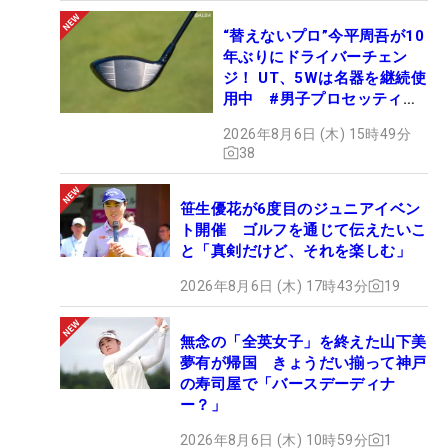
“替えないプロ”今平周吾が10
年ぶりにドライバーチェン
ジ！ UT、5Wは名器を継続使
用中 #男子プロセッティン
グ
2026年8月6日 (木) 15時49分
38
笹生優花が6度目のジュニアイベン
ト開催 ゴルフを通じて伝えたいこ
と「真剣だけど、それを楽しむ」
2026年8月6日 (木) 17時43分
19
無念の「全英女子」を終えた山下美
夢有が帰国 きょうだい揃って神戸
の寿司屋で「バースデーディナ
ー？」
2026年8月6日 (木) 10時59分
1