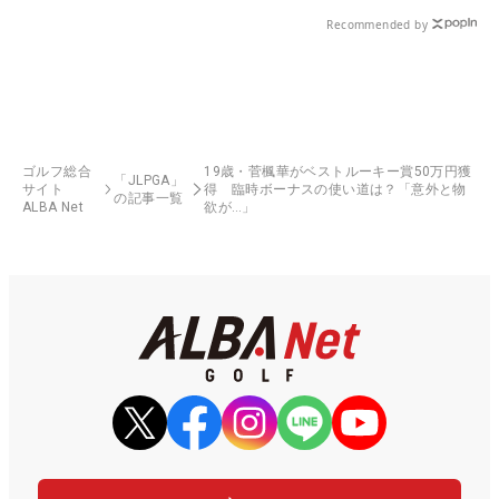
県）
Recommended by
ゴルフ総合
19歳・菅楓華がベストルーキー賞50万円獲
「JLPGA」
サイト
得 臨時ボーナスの使い道は？「意外と物
の記事一覧
ALBA Net
欲が…」