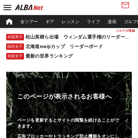
全ツアー
ギア
レッスン
ライフ
漫画
ゴルフ
メルマガ登録
松山英樹ら出場 ウィンダム選手権のリーダーボード
米国男子
北海道meijiカップ リーダーボード
国内女子
最新の世界ランキング
米国女子
このページが表示されるお客様へ
ページを更新するとサイトの閲覧を続けることがで
きます。
広告ブロッカーやトラッキング防止機能をオンにし