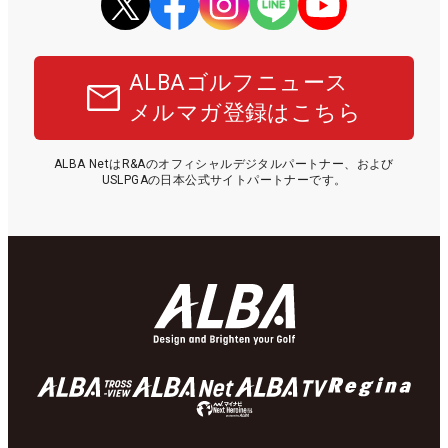
ALBAゴルフニュース
メルマガ登録はこちら
ALBA NetはR&Aのオフィシャルデジタルパートナー、および
USLPGAの日本公式サイトパートナーです。