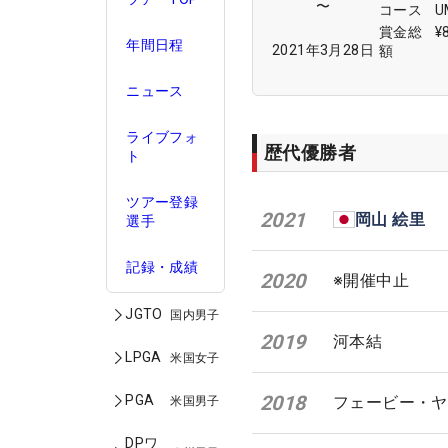
〜
コース
賞金総
¥
年間日程
2021年3月28日
額
ニュース
ライブフォ
歴代優勝者
ト
ツアー登録
2021
岡山 絵里
選手
記録・成績
2020
※開催中止
JGTO
国内男子
2019
河本結
LPGA
米国女子
2018
PGA
フェービー・ヤ
米国男子
DPワ