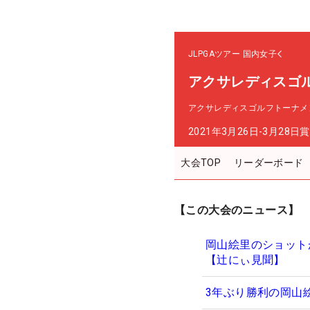
JLPGAツアー
国内女子
アクサレディスゴルフト
アクサレディスゴルフトーナメント in
2021年3月26日-3月28日
賞
大会TOP
リーダーボード
【この大会のニュース】
岡山絵里のショット
【辻にぃ見聞】
3年ぶり勝利の岡山