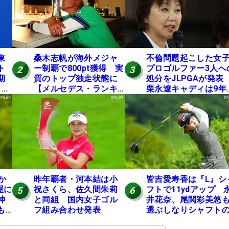
東
桑木志帆が海外メジャ
不倫問題起こした女
ト
ー制覇で800pt獲得 実
プロゴルファー3人へ
2
3
期
質のトップ独走状態に
処分をJLPGAが発
月に
【メルセデス・ランキ
栗永遼キャディは9年
ング番外編】
の立ち入り禁止
か
昨年覇者・河本結は小
皆吉愛寿香は『L』シ
屋に
祝さくら、佐久間朱莉
フトで11ydアップ 
5
6
神
と同組 国内女子ゴル
井花奈、尾関彩美悠
も
フ組み合わせ発表
選ぶしなりシャフト
理
効果【ツアープロた