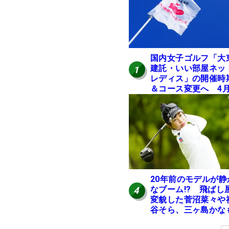
国内女子ゴルフ「大
建託・いい部屋ネッ
1
レディス」の開催時
＆コース変更へ 4
岐阜で開催
20年前のモデルが静
なブーム!? 飛ばし
4
変貌した菅沼菜々や
谷そら、三ヶ島かな
使う“名器”が人気な