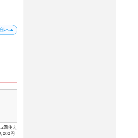
上部へ
に2回使え
,000円