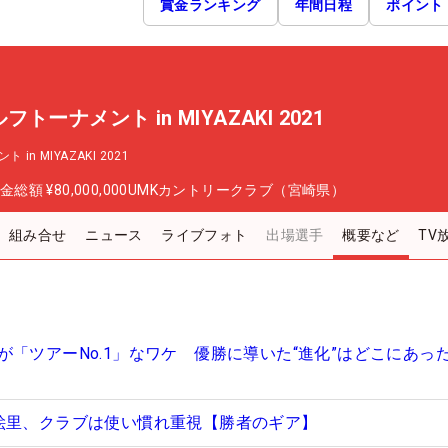
賞金ランキング
年間日程
ポイント
ーナメント in MIYAZAKI 2021
 MIYAZAKI 2021
金総額
¥80,000,000
UMKカントリークラブ（宮崎県）
組み合せ
ニュース
ライブフォト
出場選手
概要など
TV
が「ツアーNo.1」なワケ 優勝に導いた“進化”はどこにあっ
絵里、クラブは使い慣れ重視【勝者のギア】