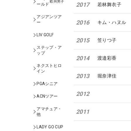
欧州男子
2017
若林舞衣子
ールド
アジアンツア
2016
キム・ハヌル
ー
LIV GOLF
2015
笠りつ子
ステップ・ア
ップ
2014
渡邉彩香
ネクストヒロ
イン
2013
堀奈津佳
PGAシニア
2012
ACNツアー
アマチュア・
2011
他
LADY GO CUP