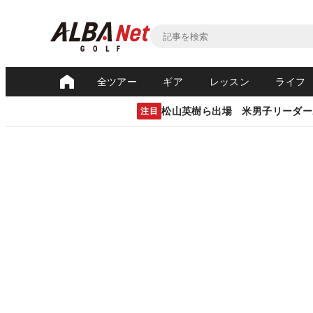
全ツアー
ギア
レッスン
ライフ
松山英樹ら出場 米男子リーダー
注目