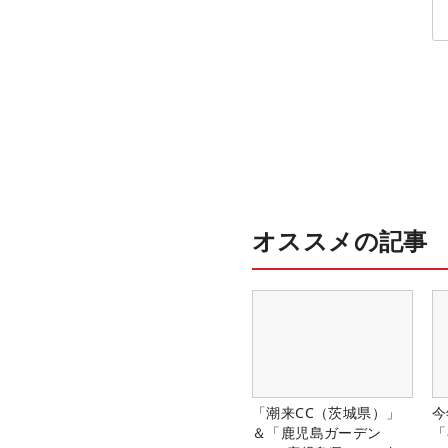
由【ツアープロたち
の“飛ばしギア”】
オススメの記事
「潮来CC（茨城県）」
今
＆「鹿児島ガーデン
「