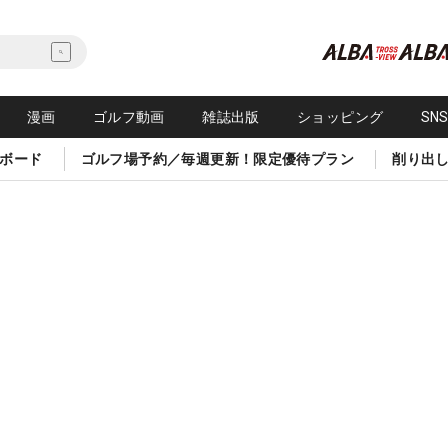
漫画
ゴルフ動画
雑誌出版
ショッピング
SN
ボード
ゴルフ場予約／毎週更新！限定優待プラン
削り出