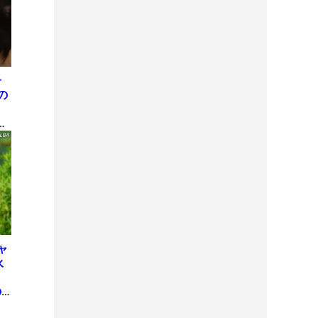
子
の
表
間
ャ
永
も
の
ち