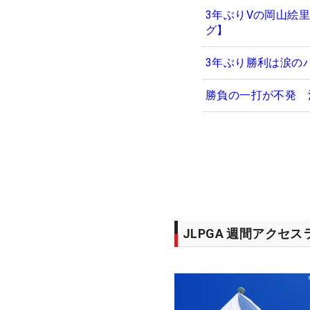
3年ぶりVの岡山絵
グ】
3年ぶり勝利は涙の
勝負の一打が不発 
JLPGA 週間アクセ