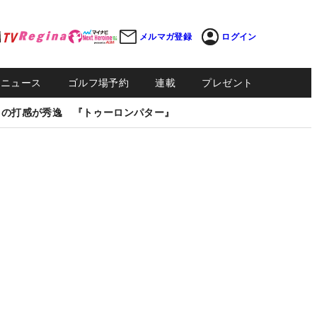
メルマガ登録
ログイン
Sニュース
ゴルフ場予約
連載
プレゼント
しの打感が秀逸 『トゥーロンパター』