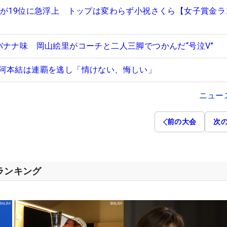
里が19位に急浮上 トップは変わらず小祝さくら【女子賞金ラ
バナナ味 岡山絵里がコーチと二人三脚でつかんだ“号泣V”
河本結は連覇を逃し「情けない、悔しい」
ニュー
前の大会
次
スランキング