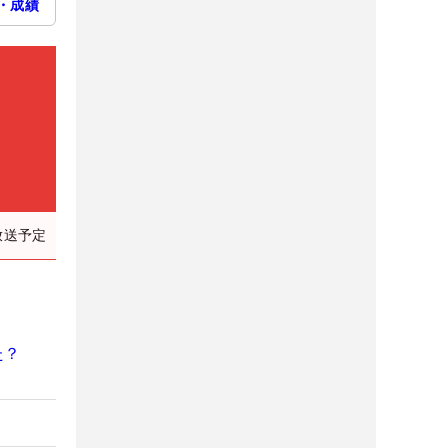
・成績
放送予定
た？