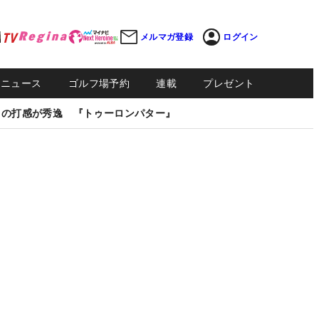
メルマガ登録
ログイン
Sニュース
ゴルフ場予約
連載
プレゼント
しの打感が秀逸 『トゥーロンパター』