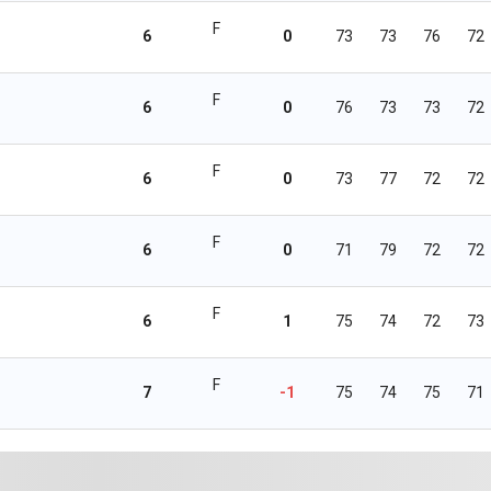
F
6
0
73
73
76
72
F
6
0
76
73
73
72
F
6
0
73
77
72
72
F
6
0
71
79
72
72
F
6
1
75
74
72
73
F
7
-1
75
74
75
71