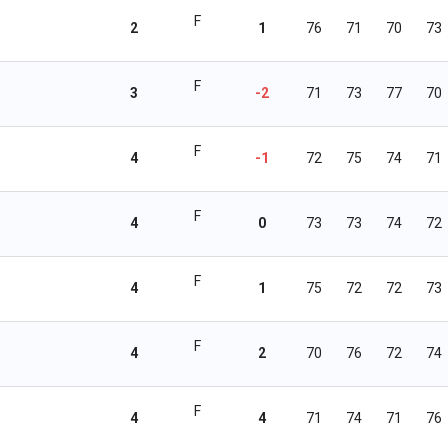
F
2
1
76
71
70
73
F
3
-2
71
73
77
70
F
4
-1
72
75
74
71
F
4
0
73
73
74
72
F
4
1
75
72
72
73
F
4
2
70
76
72
74
F
4
4
71
74
71
76