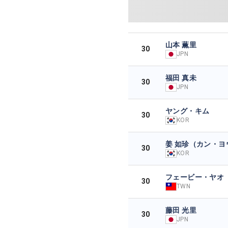
山本 薫里
30
JPN
福田 真未
30
JPN
ヤング・キム
30
KOR
姜 如珍（カン・ヨ
30
KOR
フェービー・ヤオ
30
TWN
藤田 光里
30
JPN