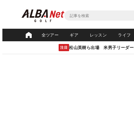
全ツアー
ギア
レッスン
ライフ
松山英樹ら出場 米男子リーダー
注目