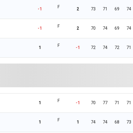
F
-1
2
73
71
69
74
F
-1
2
70
74
69
74
F
1
-1
72
74
72
71
F
1
-1
70
77
71
71
F
1
1
74
74
68
73