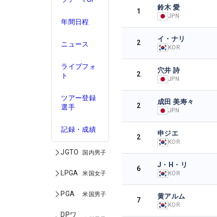
鈴木 愛
1
JPN
年間日程
イ・ナリ
2
ニュース
KOR
ライブフォ
穴井 詩
2
ト
JPN
ツアー登録
成田 美寿々
2
選手
JPN
記録・成績
申ジエ
2
KOR
JGTO
国内男子
J・H・リ
6
LPGA
米国女子
KOR
PGA
米国男子
黄アルム
7
KOR
DPワ