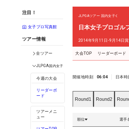
注目！
JLPGAツアー
国内女子
日本女子プロゴル
女子プロ写真館
ツアー情報
2014年9月11日-9月14日
賞
大会TOP
リーダーボード
全ツアー
JLPGA
国内女子
開催地時刻
06:04
日本時
今週の大会
リーダーボ
ード
Round1
Round2
Roun
ツアーメニ
ュー
順位
選手
ツアーTOP