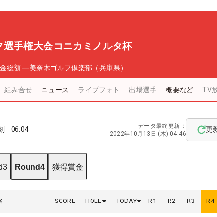
フ選手権大会コニカミノルタ杯
金総額
―
美奈木ゴルフ倶楽部（兵庫県）
組み合せ
ニュース
ライブフォト
出場選手
概要など
TV
データ最終更新：
刻
06:04
更
2022年10月13日 (木) 04:46
d3
Round4
獲得賞金
名
SCORE
HOLE
TODAY
R
1
R
2
R
3
R
4