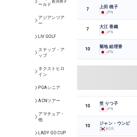
欧州男子
ールド
上田 桃子
7
JPN
アジアンツア
ー
大江 香織
7
JPN
LIV GOLF
菊地 絵理香
10
ステップ・ア
JPN
ップ
ネクストヒロ
イン
PGAシニア
ACNツアー
笠 りつ子
10
JPN
アマチュア・
他
ジャン・ウンビ
10
KOR
LADY GO CUP