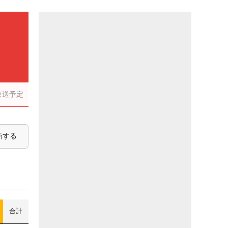
放送予定
新する
合計