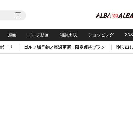
漫画
ゴルフ動画
雑誌出版
ショッピング
SN
ボード
ゴルフ場予約／毎週更新！限定優待プラン
削り出