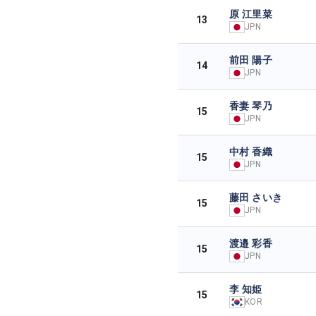
原 江里菜
13
JPN
前田 陽子
14
JPN
香妻 琴乃
15
JPN
中村 香織
15
JPN
藤田 さいき
15
JPN
渡邉 彩香
15
JPN
李 知姫
15
KOR