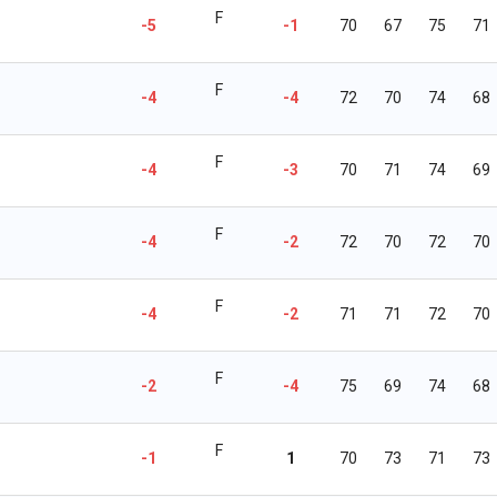
F
-5
-1
70
67
75
71
F
-4
-4
72
70
74
68
F
-4
-3
70
71
74
69
F
-4
-2
72
70
72
70
F
-4
-2
71
71
72
70
F
-2
-4
75
69
74
68
F
-1
1
70
73
71
73