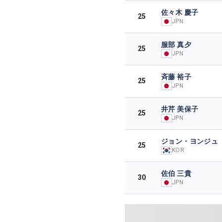
佐々木 慶子
25
JPN
服部 真夕
25
JPN
斉藤 裕子
25
JPN
井芹 美保子
25
JPN
ジョン・ヨンジュ
25
KOR
佐伯 三貴
30
JPN