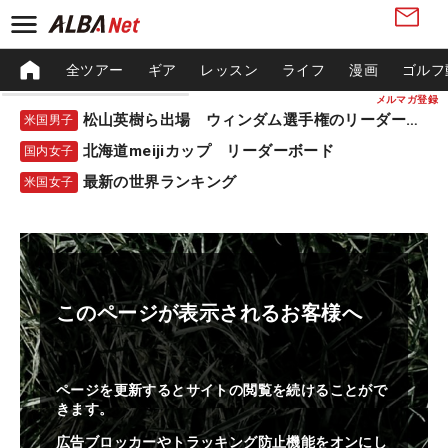
全ツアー
ギア
レッスン
ライフ
漫画
ゴルフ
メルマガ登録
松山英樹ら出場 ウィンダム選手権のリーダーボード
米国男子
北海道meijiカップ リーダーボード
国内女子
最新の世界ランキング
米国女子
このページが表示されるお客様へ
ページを更新するとサイトの閲覧を続けることがで
きます。
広告ブロッカーやトラッキング防止機能をオンにし