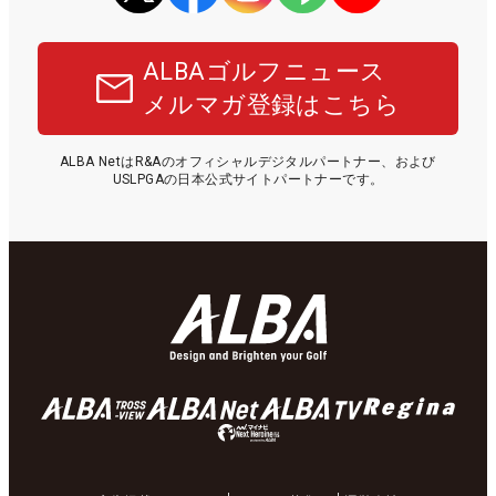
ALBAゴルフニュース
メルマガ登録はこちら
ALBA NetはR&Aのオフィシャルデジタルパートナー、および
USLPGAの日本公式サイトパートナーです。