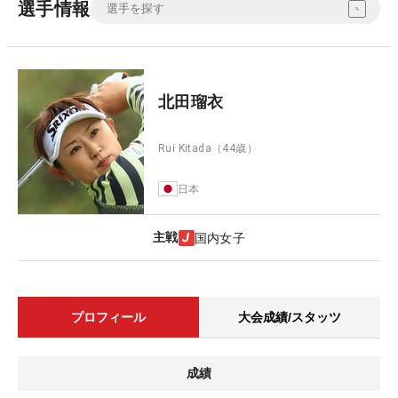
選手情報
北田瑠衣
Rui Kitada
（44歳）
日本
主戦
国内女子
プロフィール
大会成績/スタッツ
成績