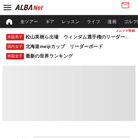
全ツアー
ギア
レッスン
ライフ
漫画
ゴルフ
メルマガ登録
松山英樹ら出場 ウィンダム選手権のリーダーボード
米国男子
北海道meijiカップ リーダーボード
国内女子
最新の世界ランキング
米国女子