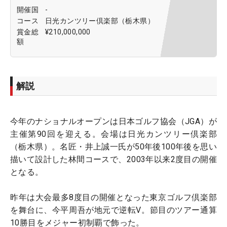
開催国
-
コース
日光カンツリー倶楽部（栃木県）
賞金総
¥210,000,000
額
解説
今年のナショナルオープンは日本ゴルフ協会（JGA）が
主催第90回を迎える。会場は日光カンツリー倶楽部
（栃木県）。名匠・井上誠一氏が50年後100年後を思い
描いて設計した林間コースで、2003年以来2度目の開催
となる。
昨年は大会最多8度目の開催となった東京ゴルフ倶楽部
を舞台に、今平周吾が地元で逆転V。節目のツアー通算
10勝目をメジャー初制覇で飾った。