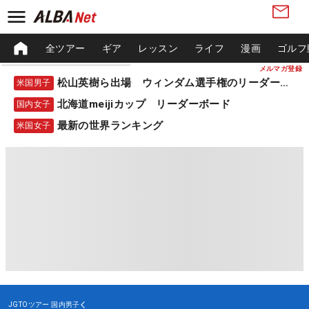
全ツアー
ギア
レッスン
ライフ
漫画
ゴルフ
メルマガ登録
松山英樹ら出場 ウィンダム選手権のリーダーボード
米国男子
北海道meijiカップ リーダーボード
国内女子
最新の世界ランキング
米国女子
JGTOツアー
国内男子