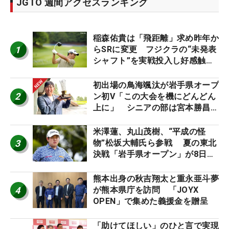
JGTO 週間アクセスランキング
稲森佑貴は「飛距離」求め昨年か
1
らSRに変更 フジクラの“未発表
シャフト”を実戦投入し好感触
「つかまえにいける」【男子ツア
ーのヒトネタ！】
初出場の鳥海颯汰が岩手県オープ
2
ン初V「この大会を機にどんどん
上に」 シニアの部は宮本勝昌が
連覇
米澤蓮、丸山茂樹、“平成の怪
3
物”松坂大輔氏ら参戦 夏の東北
決戦「岩手県オープン」が8日開
幕
熊本出身の秋吉翔太と重永亜斗夢
4
が熊本県庁を訪問 「JOYX
OPEN」で集めた義援金を贈呈
「助けてほしい」のひと言で実現