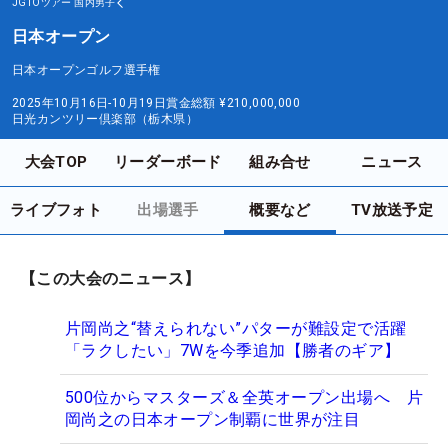
JGTOツアー
国内男子
日本オープン
日本オープンゴルフ選手権
2025年10月16日-10月19日
賞金総額
¥210,000,000
日光カンツリー倶楽部（栃木県）
大会TOP
リーダーボード
組み合せ
ニュース
ライブフォト
出場選手
概要など
TV放送予定
【この大会のニュース】
片岡尚之“替えられない”パターが難設定で活躍
「ラクしたい」7Wを今季追加【勝者のギア】
500位からマスターズ＆全英オープン出場へ 片
岡尚之の日本オープン制覇に世界が注目