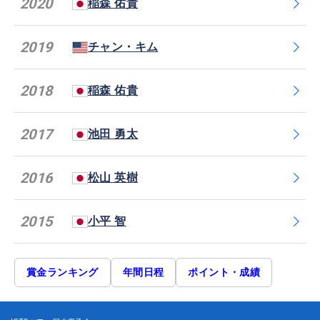
2020
稲森 佑貴
2019
チャン・キム
2018
稲森 佑貴
2017
池田 勇太
2016
松山 英樹
2015
小平 智
賞金ランキング
年間日程
ポイント・成績