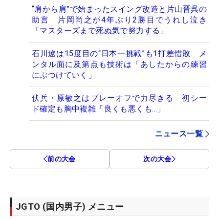
“肩から肩”で始まったスイング改造と片山晋呉の
助言 片岡尚之が4年ぶり2勝目でうれし泣き
「マスターズまで死ぬ気で努力する」
石川遼は15度目の“日本一挑戦”も1打差惜敗 メ
ンタル面に及第点も技術は「あしたからの練習
にぶつけていく」
伏兵・原敏之はプレーオフで力尽きる 初シー
ド確定も胸中複雑「良くも悪くも…」
ニュース一覧
前の大会
次の大会
JGTO (国内男子) メニュー