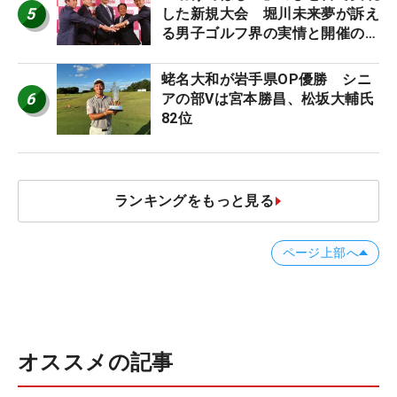
5
した新規大会 堀川未来夢が訴え
る男子ゴルフ界の実情と開催の舞
台裏
蛯名大和が岩手県OP優勝 シニ
6
アの部Vは宮本勝昌、松坂大輔氏
82位
ランキングをもっと見る
ページ上部へ
オススメの記事