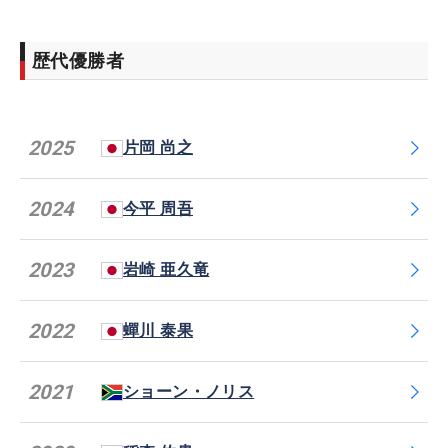
歴代優勝者
2025
片岡 尚之
2024
今平 周吾
2023
岩崎 亜久竜
2022
蟬川 泰果
2021
ショーン・ノリス