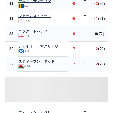
ヤルモ・サンデリン
F
-8
-2
33
(70)
SWE
ジェームス・ヒート
F
-8
-1
33
(71)
ENG
ニック・ドハティ
F
-8
0
33
(72)
ENG
ジェイミー・マクリアリー
F
-7
-2
39
(70)
SCO
スティーブン・ドッド
F
-7
-2
39
(70)
WAL
ウォーレン・アベリー