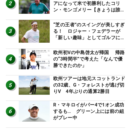
2
アになって米で初勝利したコリ
ン・モンゴメリー【きょうは誰の
誕生日？】
“芝の王者”のスイングが美しすぎ
3
る！ ロジャー・フェデラーが
「新しい趣味」としてゴルフに挑
戦中！
欧州初Vの中島啓太が帰国 帰路
4
の“3時間半”で考えた「なんで優
勝できたのか」
欧州ツアーは地元スコットランド
5
の32歳、G・フォレストが逃げ切
りV 4年ぶりの通算2勝目
R・マキロイがパー4で1オン成功
6
するも… グリーン上には前の組
がプレー中