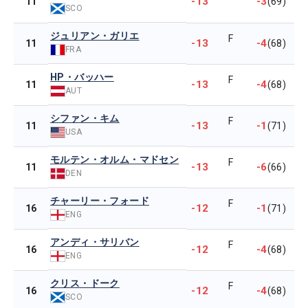
-13
-3
11
(69)
SCO
ジュリアン・ガリエ
F
-13
-4
11
(68)
FRA
HP・バッハー
F
-13
-4
11
(68)
AUT
シファン・キム
F
-13
-1
11
(71)
USA
モルテン・オルム・マドセン
F
-13
-6
11
(66)
DEN
チャーリー・フォード
F
-12
-1
16
(71)
ENG
アンディ・サリバン
F
-12
-4
16
(68)
ENG
クリス・ドーク
F
-12
-4
16
(68)
SCO