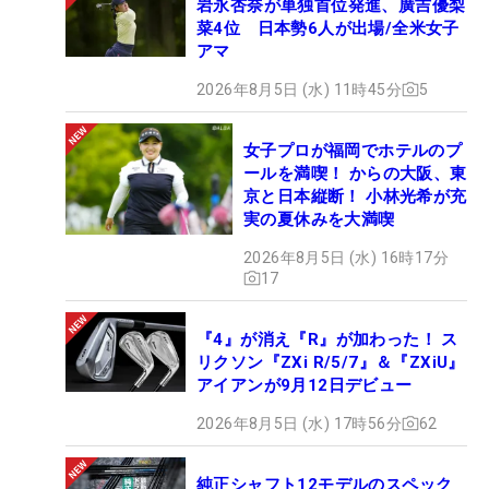
岩永杏奈が単独首位発進、廣吉優梨
菜4位 日本勢6人が出場/全米女子
アマ
2026年8月5日 (水) 11時45分
5
女子プロが福岡でホテルのプ
ールを満喫！ からの大阪、東
京と日本縦断！ 小林光希が充
実の夏休みを大満喫
2026年8月5日 (水) 16時17分
17
『4』が消え『R』が加わった！ ス
リクソン『ZXi R/5/7』＆『ZXiU』
アイアンが9月12日デビュー
2026年8月5日 (水) 17時56分
62
純正シャフト12モデルのスペック