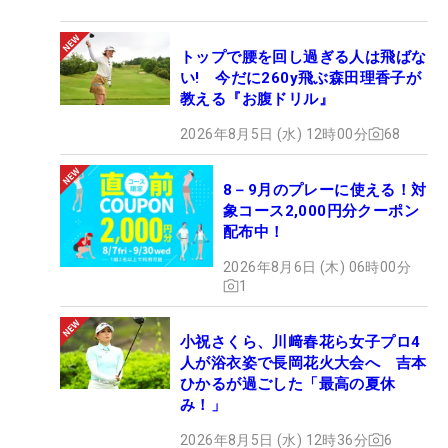
トップで腰を回し過ぎる人は飛ばな
い! 今だに260y飛ぶ森田理香子が
教える『お腹ドリル』
2026年8月5日 (水) 12時00分
68
8－9月のプレーに使える！対
象コース2,000円分クーポン
配布中！
2026年8月6日 (木) 06時00分
1
小祝さくら、川﨑春花ら女子プロ4
人が浴衣姿で長岡花火大会へ 吉本
ひかるが過ごした「最高の夏休
み！」
2026年8月5日 (水) 12時36分
6