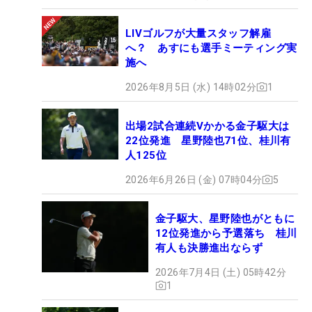
LIVゴルフが大量スタッフ解雇
へ？ あすにも選手ミーティング実
施へ
2026年8月5日 (水) 14時02分
1
出場2試合連続Vかかる金子駆大は
22位発進 星野陸也71位、桂川有
人125位
2026年6月26日 (金) 07時04分
5
金子駆大、星野陸也がともに
12位発進から予選落ち 桂川
有人も決勝進出ならず
2026年7月4日 (土) 05時42分
1