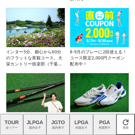
インター5分、都心から60分
8-9月のプレーに2回使える！
のフラットな美観コース。大
コース限定2,000円クーポン
栄カントリー俱楽部（千葉
配布中！
県）
新『TENSEIオレンジ』はドラ
アディダス『コードカオス
TOUR
JLPGA
JGTO
LPGA
PGA
イバーシャフトの“最適解”
27』は強烈な蹴りでパワーを
閉じる
全ツアー
国内女子
国内男子
生む
米国女子
米国男子
更新