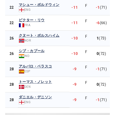
マシュー・ボルドウィン
F
-11
-1
22
(71)
ENG
ビクター・リウ
F
-11
-6
22
(66)
FRA
クヌート・ボルスハイム
F
-10
1
26
(73)
NOR
シブ・カプール
F
-10
0
26
(72)
IND
アルバロ・ベラスコ
F
-9
-1
28
(71)
ESP
トーマス・ノレット
F
-9
0
28
(72)
DEN
ダニエル・デニソン
F
-9
-1
28
(71)
ENG