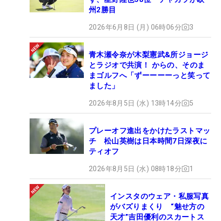
州2勝目
2026年6月8日 (月) 06時06分
3
青木瀬令奈が木梨憲武&所ジョージ
とラジオで共演！ からの、そのま
まゴルフへ「ずーーーーっと笑って
ました」
2026年8月5日 (水) 13時14分
5
プレーオフ進出をかけたラストマッ
チ 松山英樹は日本時間7日深夜に
ティオフ
2026年8月5日 (水) 08時18分
1
インスタのウェア・私服写真
がバズりまくり “魅せ方の
天才”吉田優利のスカートス