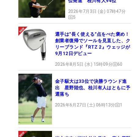
位発進 桂川有人94位
2026年7月3日 (金) 07時47分
5
選手は“長く使える”点をべた褒め！
創業者復帰でソールを見直した、ク
リーブランド『RTZ 2』ウェッジが
9月12日デビュー
2026年8月5日 (水) 15時09分
60
金子駆大は33位で決勝ラウンド進
出 星野陸也、桂川有人はともに予
選落ち
2026年6月27日 (土) 06時13分
1