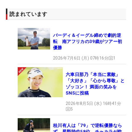
読まれています
バーディ＆イーグル締めで劇的逆
転 南アフリカの39歳がツアー初
優勝
2026年7月6日 (月) 07時16分
1
六車日那乃「本当に素敵」
「大好き」「心から尊敬」と
ゾッコン！ 満面の笑みを
SNSに投稿
2026年8月5日 (水) 16時41分
5
桂川有人は「79」で逆転優勝なら
ず、星野陸也58位 チャカラが欧