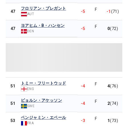
フロリアン・プレガント
F
-5
-1
47
(71)
AUT
ヨアヒム・B・ハンセン
F
-5
0
47
(72)
DEN
トミー・フリートウッド
F
-4
4
51
(76)
ENG
ビョルン・アケッソン
F
-4
2
51
(74)
SWE
ベンジャミン・エベール
F
-3
1
53
(73)
FRA