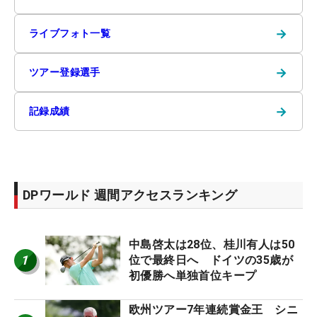
→
ライブフォト一覧
→
ツアー登録選手
→
記録成績
DPワールド 週間アクセスランキング
中島啓太は28位、桂川有人は50
1
位で最終日へ ドイツの35歳が
初優勝へ単独首位キープ
欧州ツアー7年連続賞金王 シニ