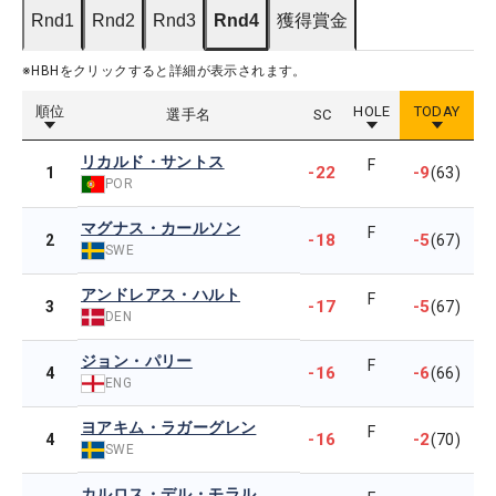
Rnd1
Rnd2
Rnd3
Rnd4
獲得賞金
※HBHをクリックすると詳細が表示されます。
順位
HOLE
TODAY
選手名
SC
リカルド・サントス
F
-22
-9
1
(63)
POR
マグナス・カールソン
F
-18
-5
2
(67)
SWE
アンドレアス・ハルト
F
-17
-5
3
(67)
DEN
ジョン・パリー
F
-16
-6
4
(66)
ENG
ヨアキム・ラガーグレン
F
-16
-2
4
(70)
SWE
カルロス・デル・モラル