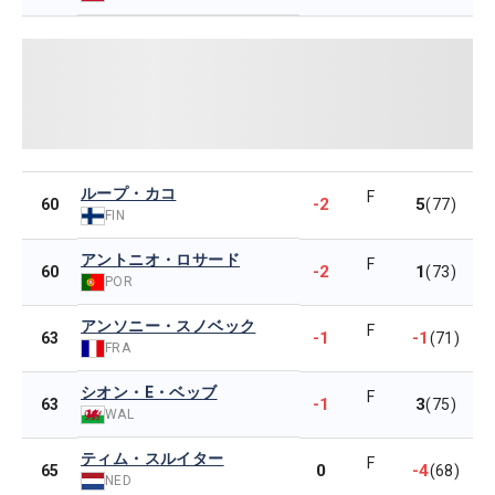
ループ・カコ
F
-2
5
60
(77)
FIN
アントニオ・ロサード
F
-2
1
60
(73)
POR
アンソニー・スノベック
F
-1
-1
63
(71)
FRA
シオン・E・ベッブ
F
-1
3
63
(75)
WAL
ティム・スルイター
F
0
-4
65
(68)
NED