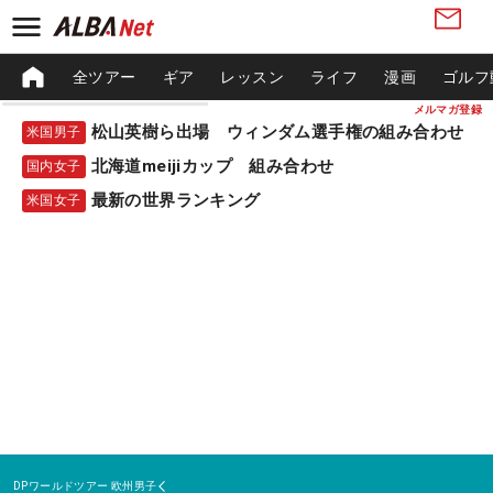
全ツアー
ギア
レッスン
ライフ
漫画
ゴルフ
メルマガ登録
松山英樹ら出場 ウィンダム選手権の組み合わせ
米国男子
北海道meijiカップ 組み合わせ
国内女子
最新の世界ランキング
米国女子
DPワールドツアー
欧州男子