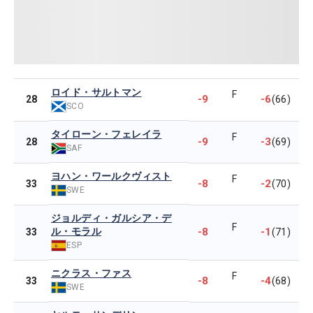
ロイド・サルトマン
F
-9
-6
28
(66)
SCO
タイローン・フェレイラ
F
-9
-3
28
(69)
SAF
ヨハン・ワールクヴィスト
F
-8
-2
33
(70)
SWE
ジョルディ・ガルシア・デ
F
ル・モラル
-8
-1
33
(71)
ESP
ニクラス・ファス
F
-8
-4
33
(68)
SWE