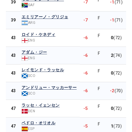
F
-7
-1
39
(71)
SAF
エミリアーノ・グリジョ
F
-7
-1
39
(71)
ARG
ロイド・ケネディ
F
-6
0
43
(72)
ENG
アダム・ジー
F
-6
2
43
(74)
ENG
レイモンド・ラッセル
F
-6
0
43
(72)
SCO
アンドリュー・マッカーサー
F
-6
-2
43
(70)
SCO
ラッセ・イェンセン
F
-5
0
47
(72)
DEN
ペドロ・オリオル
F
-5
1
47
(73)
ESP