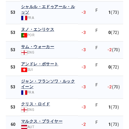
シャルル・エドゥアール・ル
F
ッソ
-3
1
53
(73)
FRA
ヌノ・エンリケス
F
-3
0
53
(72)
POR
サム・ウォーカー
F
-3
-2
53
(70)
ENG
アンドレ・ボサート
F
-3
0
53
(72)
SUI
ジャン・フランソワ・ルック
F
イーン
-3
-2
53
(70)
FRA
クリス・ロイド
F
-3
1
53
(73)
ENG
マルクス・ブライヤー
F
-2
1
60
(73)
AUT