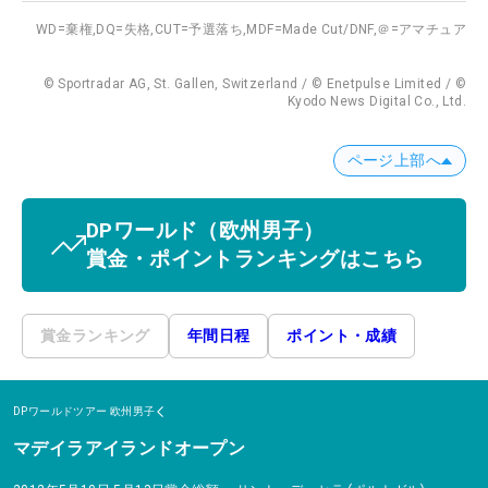
WD=棄権,
DQ=失格,
CUT=予選落ち,
MDF=Made Cut/DNF,
＠=アマチュア
© Sportradar AG, St. Gallen, Switzerland / © Enetpulse Limited / ©
Kyodo News Digital Co., Ltd.
ページ上部へ
DPワールド
（欧州男子）
賞金・ポイントランキングはこちら
賞金ランキング
年間日程
ポイント・成績
DPワールドツアー
欧州男子
マデイラアイランドオープン