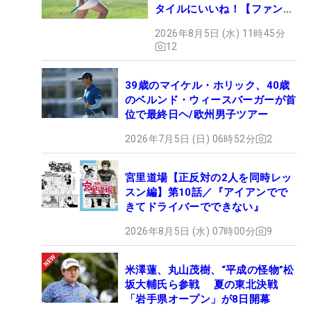
タイルにいいね！【ファンが
選ぶ神10】
2026年8月5日 (水) 11時45分
12
39歳のマイケル・ホリック、40歳
のベルンド・ウィースバーガーが首
位で最終日ヘ/欧州男子ツアー
2026年7月5日 (日) 06時52分
2
宮里道場【正反対の2人を同時レッ
スン編】第10話／『アイアンでで
きてドライバーでできない』
2026年8月5日 (水) 07時00分
9
米澤蓮、丸山茂樹、“平成の怪物”松
坂大輔氏ら参戦 夏の東北決戦
「岩手県オープン」が8日開幕