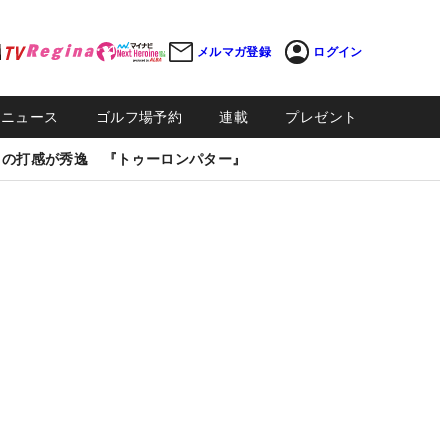
メルマガ登録
ログイン
Sニュース
ゴルフ場予約
連載
プレゼント
しの打感が秀逸 『トゥーロンパター』