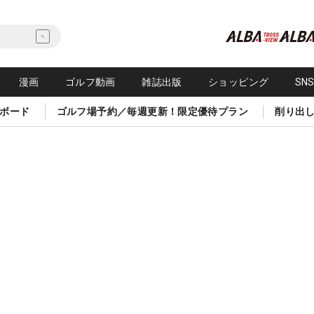
漫画
ゴルフ動画
雑誌出版
ショッピング
SN
ボード
ゴルフ場予約／毎週更新！限定優待プラン
削り出