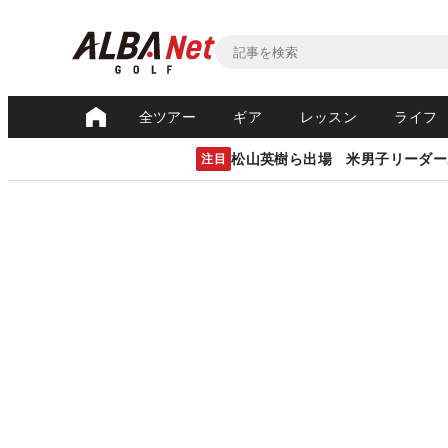
全ツアー
ギア
レッスン
ライフ
松山英樹ら出場 米男子リーダー
注目