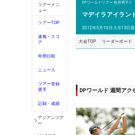
DPワールドツアー
欧州男子
ツアーメニ
ュー
マデイラアイラン
ツアーTOP
2012年5月10日-5月13日
賞
速報・スコ
大会TOP
リーダーボード
ア
年間日程
ニュース
ツアー登録
選手
DPワールド 週間ア
記録・成績
アジアンツア
ー