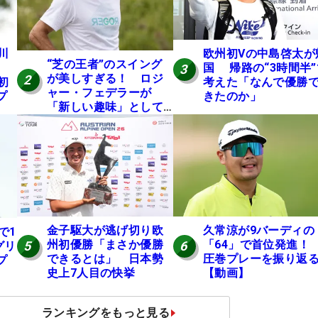
川
欧州初Vの中島啓太が
“芝の王者”のスイング
国 帰路の“3時間半”
3
が美しすぎる！ ロジ
2
初
考えた「なんで優勝
ャー・フェデラーが
プ
きたのか」
「新しい趣味」として
ゴルフに挑戦中！
金子駆大が逃げ切り欧
久常涼が9バーディの
で1
州初優勝「まさか優勝
「64」で首位発進
5
6
グリ
できるとは」 日本勢
圧巻プレーを振り返
プ
史上7人目の快挙
【動画】
ランキングをもっと見る