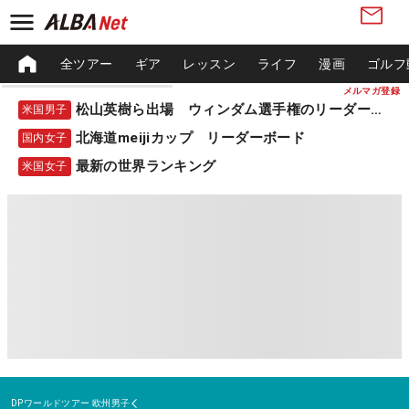
全ツアー
ギア
レッスン
ライフ
漫画
ゴルフ
メルマガ登録
松山英樹ら出場 ウィンダム選手権のリーダーボード
米国男子
北海道meijiカップ リーダーボード
国内女子
最新の世界ランキング
米国女子
DPワールドツアー
欧州男子