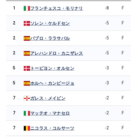
1
-8
F
フランチェスコ・モリナリ
2
-5
F
ソレン・ケルドセン
2
-5
F
パブロ・ララサバル
2
-5
F
アレハンドロ・カニザレス
5
-3
F
トービヨン・オルセン
5
-3
F
ホルヘ・カンピージョ
7
-2
F
ガレス・メイビン
7
-2
F
マッテオ・マナセロ
7
-2
F
ニコラス・コルサーツ