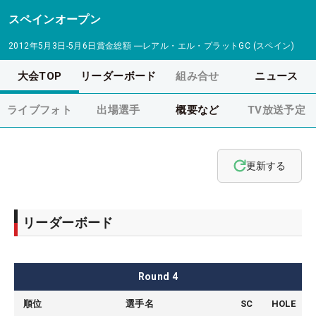
スペインオープン
2012年5月3日-5月6日
賞金総額
―
レアル・エル・プラットGC (スペイン)
大会TOP
リーダーボード
組み合せ
ニュース
ライブフォト
出場選手
概要など
TV放送予定
更新する
リーダーボード
Round
4
順位
選手名
SC
HOLE