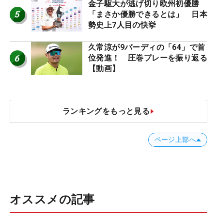
金子駆大が逃げ切り欧州初優勝
5
「まさか優勝できるとは」 日本
勢史上7人目の快挙
久常涼が9バーディの「64」で首
6
位発進！ 圧巻プレーを振り返る
【動画】
ランキングをもっと見る
ページ上部へ
オススメの記事