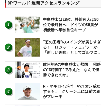
DPワールド 週間アクセスランキング
中島啓太は28位、桂川有人は50
1
位で最終日へ ドイツの35歳が
初優勝へ単独首位キープ
“芝の王者”のスイングが美しすぎ
2
る！ ロジャー・フェデラーが
「新しい趣味」としてゴルフに挑
戦中！
欧州初Vの中島啓太が帰国 帰路
3
の“3時間半”で考えた「なんで優
勝できたのか」
R・マキロイがパー4で1オン成功
4
するも… グリーン上には前の組
がプレー中