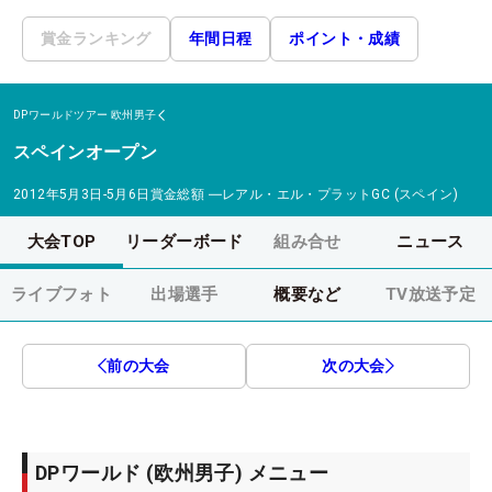
賞金ランキング
年間日程
ポイント・成績
DPワールドツアー
欧州男子
スペインオープン
2012年5月3日-5月6日
賞金総額
―
レアル・エル・プラットGC (スペイン)
大会TOP
リーダーボード
組み合せ
ニュース
ライブフォト
出場選手
概要など
TV放送予定
前の大会
次の大会
DPワールド (欧州男子) メニュー