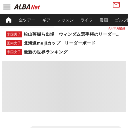
全ツアー
ギア
レッスン
ライフ
漫画
ゴルフ
メルマガ登録
松山英樹ら出場 ウィンダム選手権のリーダーボード
米国男子
北海道meijiカップ リーダーボード
国内女子
最新の世界ランキング
米国女子