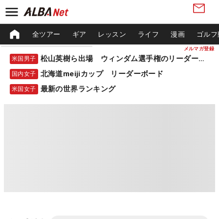
全ツアー
ギア
レッスン
ライフ
漫画
ゴルフ
メルマガ登録
松山英樹ら出場 ウィンダム選手権のリーダーボード
米国男子
北海道meijiカップ リーダーボード
国内女子
最新の世界ランキング
米国女子