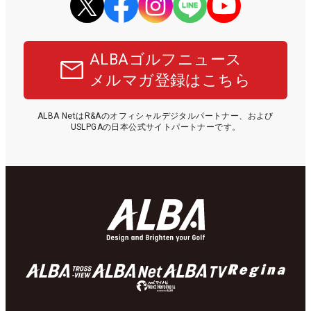
ALBAゴルフニュース
メルマガ登録はこちら
ALBA NetはR&Aのオフィシャルデジタルパートナー、および
USLPGAの日本公式サイトパートナーです。