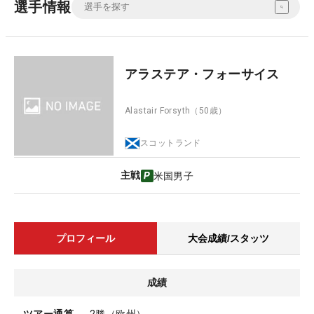
選手情報
アラステア・フォーサイス
Alastair Forsyth
（50歳）
スコットランド
主戦
米国男子
プロフィール
大会成績/スタッツ
成績