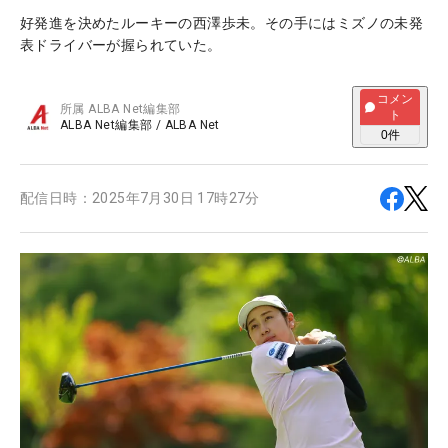
好発進を決めたルーキーの西澤歩未。その手にはミズノの未発
表ドライバーが握られていた。
コメン
所属
ALBA Net編集部
ト
ALBA Net編集部
/
ALBA Net
0
件
配信日時：
2025年7月30日 17時27分