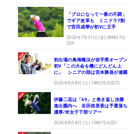
「プロになって一番の不調」
でギア改革も ミニドラ7割
で宮田成華が初Vに王手
2026年7月31日 (金) 08時27分
9
初出場の鳥海颯汰が岩手県オープン
初V「この大会を機にどんどん上
に」 シニアの部は宮本勝昌が連覇
2026年8月8日 (土) 18時25分
72
伊藤二花は「69」と巻き返し決勝
進出圏内へ 谷田侑里香は予選落ち
濃厚/米女子下部ツアー
2026年8月8日 (土) 10時15分
1