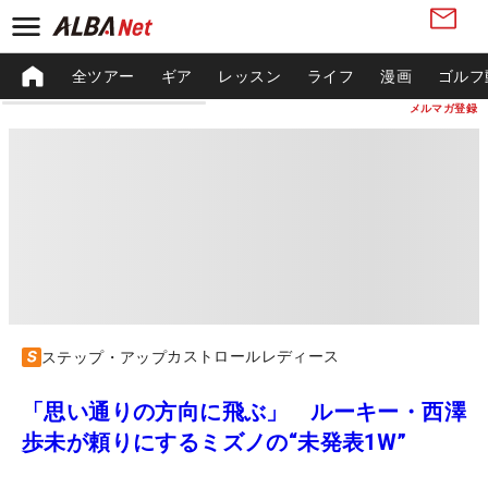
全ツアー
ギア
レッスン
ライフ
漫画
ゴルフ
メルマガ登録
カストロールレディース
ステップ・アップ
「思い通りの方向に飛ぶ」 ルーキー・西澤
歩未が頼りにするミズノの“未発表1W”