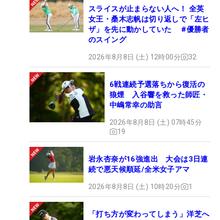
スライスが止まらない人へ！ 全英
女王・桑木志帆は切り返しで「左ヒ
ザ」を先に動かしていた #優勝者
のスイング
2026年8月8日 (土) 12時00分
32
6戦連続予選落ちから復活の
狼煙 入谷響を救った師匠・
中嶋常幸の助言
2026年8月8日 (土) 07時45分
19
岩永杏奈が16強進出 大会は3日連
続で悪天候順延/全米女子アマ
2026年8月8日 (土) 10時20分
1
「打ち方が変わってしまう」洋芝へ