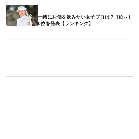
じドライバーを使用するひとりだが、こちらも「ま
っすぐ飛んでくれます」と、その直進性に魅力を感
一緒にお酒を飲みたい女子プロは？ 1位～1
じている。
0位を発表【ランキング】
多くの選手がティショットをカギに挙げ、西澤自身
も「フェアウェイを外すと、右も左もダメというホ
ールも多い」というコースで安心感を得られるのは
大きい。「初日がいい位置でも、2日目に落とすこ
とが多いので、あすも攻めすぎずにいきたいで
す」。プロ1年目のシーズンは、ここまで最高順位
は7月のステップ・アップ・ツアー「ロイヤルメド
ウカップ」の17位だが、正確なドライバーショット
もプロ1年生の飛躍を後押ししてくれそうだ。