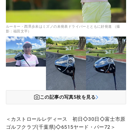
ルーキー・西澤歩未はミズノの未発表ドライバーとともに好発進 （撮
影：福田文平）
この記事の写真
5
枚を見る
＜カストロールレディース 初日◇30日◇富士市原
ゴルフクラブ(千葉県)◇6515ヤード・パー72＞