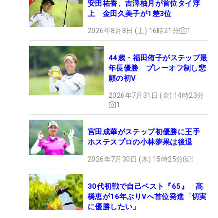
安田祐香、吉澤柚月が首位タイ浮
上 金田久美子が1差3位
2026年8月8日 (土) 16時21分
1
44歳・福田侑子がステップ最
年長優勝 プレーオフ制し悲
願の初V
2026年7月31日 (金) 14時23分
1
宮田成華がステップ初優勝に王手
ホステスプロの小林夢果は後退
2026年7月30日 (木) 15時25分
1
30代初戦で自己ベスト『65』 髙
橋恵が16年ぶりVへ首位発進「切実
に優勝したい」