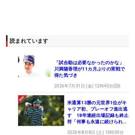
読まれています
「試合勘は必要なかったのかな」
川満陽香理が11カ月ぶりの実戦で
得た気づき
2026年7月31日 (金) 12時45分
6
米通算13勝の元世界1位がキ
ャリア初、プレーオフ進出逃
す 18年連続出場記録も終止
符「何事も永遠に続けられな
い」
2026年8月8日 (土) 10時00分