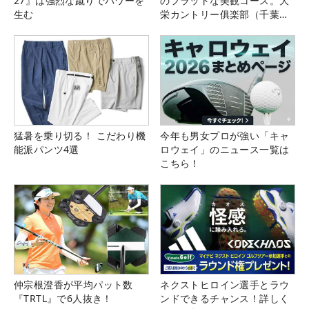
27』は強烈な蹴りでパワーを
のフラットな美観コース。大
生む
栄カントリー俱楽部（千葉
県）
猛暑を乗り切る！ こだわり機
今年も男女プロが強い「キャ
能派パンツ4選
ロウェイ」のニュース一覧は
こちら！
仲宗根澄香が平均パット数
ネクストヒロイン選手とラウ
『TRTL』で6人抜き！
ンドできるチャンス！詳しく