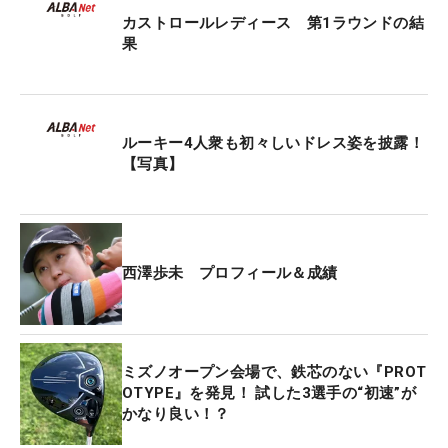
序盤のころの内容とは大きく質が異なっている。
カストロールレディース 第1ラウンドの結
果
その西澤が現在使用しているのが、契約するミズノ
の新ドライバー。ヘッド部分にはっきりと
『PROTOTYPE』と刻まれている。メーカー担当者
も詳細については口をつぐむ、“謎多き”一本だ。男
ルーキー4人衆も初々しいドレス姿を披露！
子ツアーの「ミズノオープン」などツアーで使用す
【写真】
る選手が目撃されているが、まだ公にはなっていな
い未発表モデル。西澤もテストを重ねてきて、明治
安田の週から投入している。
西澤歩未 プロフィール＆成績
「薄い当たりも多かった」というなかで、出したこ
のスコア。それも大きなミスにはつながらず、
88.8％（16/18）とパーオン率も高かった。西澤も
ミズノオープン会場で、鉄芯のない『PROT
「（ドライバーの）正確性があるので自信がもてま
OTYPE』を発見！ 試した3選手の“初速”が
す」と証言。さらにこの日、2アンダー・8位タイと
かなり良い！？
こちらも上位発進したプロ2年目の村田歩香も、同