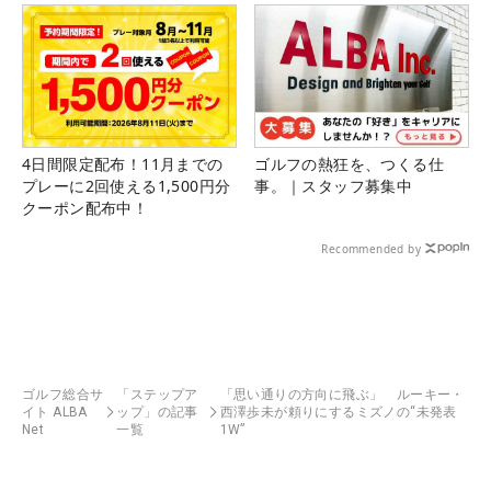
4日間限定配布！11月までの
ゴルフの熱狂を、つくる仕
プレーに2回使える1,500円分
事。｜スタッフ募集中
クーポン配布中！
Recommended by
ゴルフ総合サ
「ステップア
「思い通りの方向に飛ぶ」 ルーキー・
イト ALBA
ップ」の記事
西澤歩未が頼りにするミズノの“未発表
Net
一覧
1W”