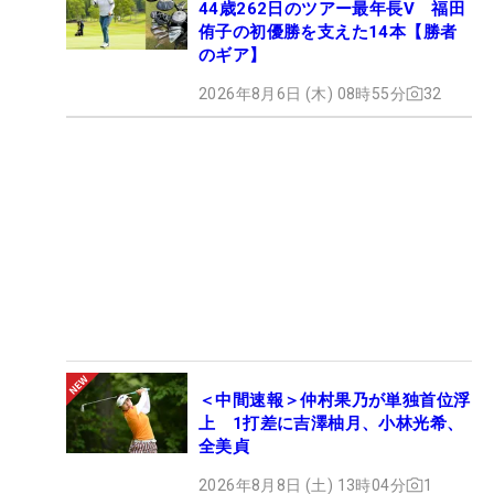
44歳262日のツアー最年長V 福田
侑子の初優勝を支えた14本【勝者
のギア】
2026年8月6日 (木) 08時55分
32
＜中間速報＞仲村果乃が単独首位浮
上 1打差に吉澤柚月、小林光希、
全美貞
2026年8月8日 (土) 13時04分
1