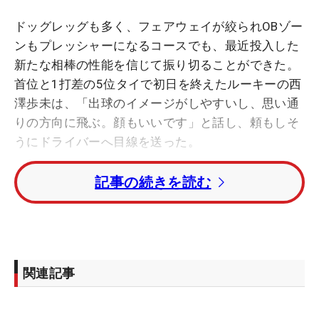
ドッグレッグも多く、フェアウェイが絞られOBゾー
ンもプレッシャーになるコースでも、最近投入した
新たな相棒の性能を信じて振り切ることができた。
首位と1打差の5位タイで初日を終えたルーキーの西
澤歩未は、「出球のイメージがしやすいし、思い通
りの方向に飛ぶ。顔もいいです」と話し、頼もしそ
うにドライバーへ目線を送った。
記事の続きを読む
ステップ・アップ・ツアーで6試合連続予選落ちと
いう時期を過ごすなど、今季は不振も続いた。しか
し、6月のレギュラーツアー「ニチレイレディス」
の初日に2位発進を決めるなど、今では上向きに。
「明治安田レディス」、「大東建託・いい部屋ネッ
関連記事
トレディス」と直近2試合は決勝に進めなかったも
のの、「調子が悪かったわけではないんです」と、