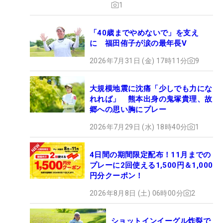
1
「40歳までやめないで」を支え
に 福田侑子が涙の最年長V
2026年7月31日 (金) 17時11分
9
大規模地震に沈痛「少しでも力にな
れれば」 熊本出身の鬼塚貴理、故
郷への思い胸にプレー
2026年7月29日 (水) 18時40分
1
4日間の期間限定配布！11月までの
プレーに2回使える1,500円＆1,000
円分クーポン！
2026年8月8日 (土) 06時00分
2
ショットインイーグル炸裂で