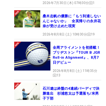
2026年7月30日 (木) 07時30分
1
桑木志帆の優勝に「もう到達しない
んじゃないか」 全英帰りの永井花
奈が受け止めた現実
2026年8月8日 (土) 10時30分
19
全周アライメントを初搭載！
ブリヂストン『TOUR B JGR
Roll-in Alignment』、8月7
日デビュー
2026年8月8日 (土) 11時35分
13
石川遼は終盤の4連続バーディで決
勝進出 杉浦悠太は予選落ち/米男
子下部