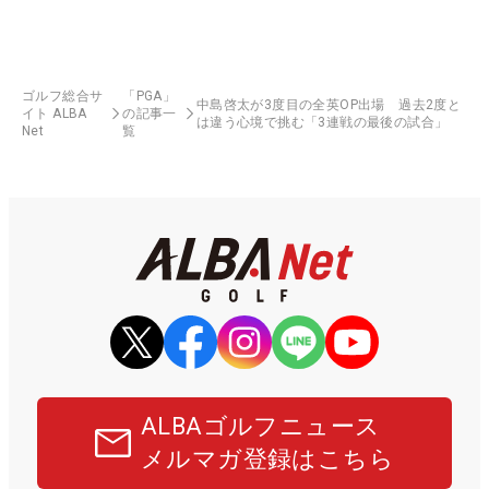
ゴルフ総合サ
「PGA」
中島啓太が3度目の全英OP出場 過去2度と
イト ALBA
の記事一
は違う心境で挑む「3連戦の最後の試合」
Net
覧
ALBAゴルフニュース
メルマガ登録はこちら