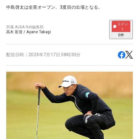
中島啓太は全英オープン、3度目の出場となる。
コメン
所属
ALBA Net編集部
ト
高木 彩音
/
Ayane Takagi
0
件
配信日時：
2024年7月17日 08時30分