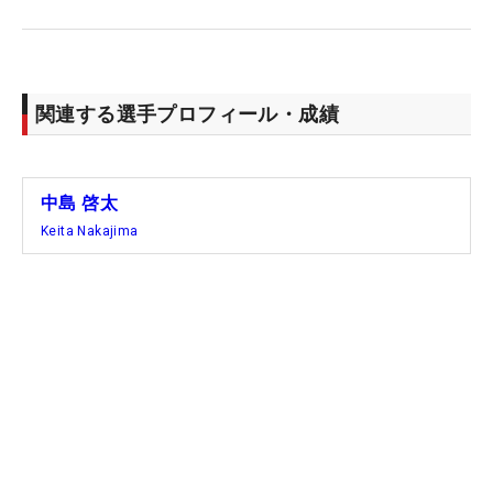
界最古のメジャーの優勝カップに名前を刻むことは
できるのか。今年は挑む心境の変化もある。一味違
う中島が見られるだろう。
関連する選手プロフィール・成績
中島 啓太
Keita Nakajima