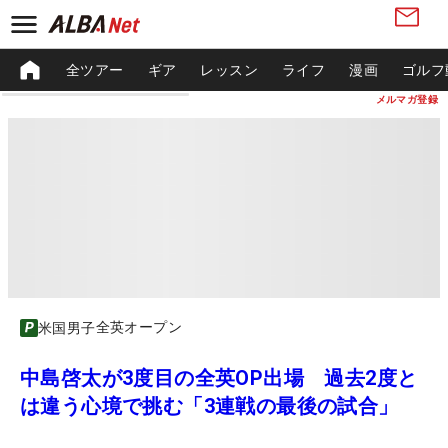
全ツアー
ギア
レッスン
ライフ
漫画
ゴルフ
メルマガ登録
全英オープン
米国男子
中島啓太が3度目の全英OP出場 過去2度と
は違う心境で挑む「3連戦の最後の試合」