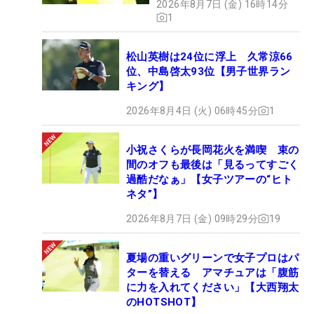
2026年8月7日 (金) 16時14分
1
松山英樹は24位に浮上 久常涼66
位、中島啓太93位【男子世界ラン
キング】
2026年8月4日 (火) 06時45分
1
小祝さくらが長岡花火を満喫 束の
間のオフも最後は「見るってすごく
過酷だなぁ」【女子ツアーの“ヒト
ネタ”】
2026年8月7日 (金) 09時29分
19
夏場の重いグリーンで女子プロはパ
ターを替える アマチュアは「腹筋
に力を入れてください」【大西翔太
のHOTSHOT】