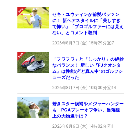
セキ・ユウティンが前髪パッツン
に！ 新ヘアスタイルに「美しすぎ
て怖い」「プロゴルファーには見え
ない」とコメント殺到
2026年8月7日 (金) 15時29分
7
「フワフワ」と「しっかり」の絶妙
なバランス！ 新しい『FJクオンタ
ム』は性能が“ど真ん中”のゴルフシ
ューズだった
2026年8月7日 (金) 10時00分
14
若きスター候補やメジャーハンター
も PGAプレーオフ争い、当落線
上の大物選手は？
2026年8月6日 (木) 14時02分
1