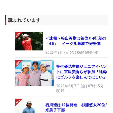
読まれています
＜速報＞松山英樹は首位と4打差の
「65」 イーグル奪取で好発進
2026年8月7日 (金) 06時59分
1
笹生優花主催ジュニアイベン
トに宮里美香らが参加「純粋
にゴルフを楽しんでほしい」
2026年8月7日 (金) 07時15分
19
石川遼は12位発進 杉浦悠太20位/
米男子下部