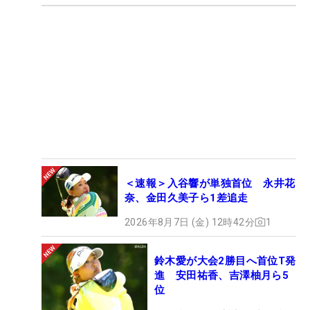
＜速報＞入谷響が単独首位 永井花
奈、金田久美子ら1差追走
2026年8月7日 (金) 12時42分
1
鈴木愛が大会2勝目へ首位T発
進 安田祐香、吉澤柚月ら5
位