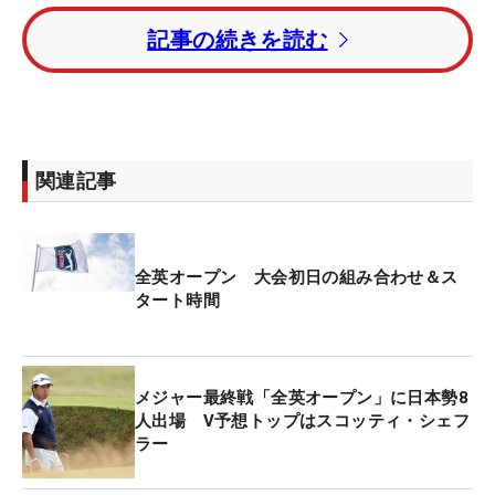
ティショットの攻め方をあげた。「引くとこは引い
記事の続きを読む
て、攻めるとこは攻めて、できるだけ攻めるように
していきたい」。リンクスコースのロイヤルトゥル
ーンはホールの両サイドに木などはなく、曲げたら
そのまま隣のホールに行ってしまう。風も通りやす
いため、慎重に考えつつ、攻められるときには強気
関連記事
で行く覚悟だ。
一番のポイントとなるのは序盤のホール。「フォロ
全英オープン 大会初日の組み合わせ＆ス
ーのホールが続くので、そこでたくさんチャンスを
タート時間
作りたいですし、逆にバックナインは基本アゲンス
トなので耐えれるようにしたい」。日曜日、月曜
日、この日に9ホールずつ回りしっかりとコースを
メジャー最終戦「全英オープン」に日本勢8
チェックし、戦略を立てた。
人出場 V予想トップはスコッティ・シェフ
ラー
コースは違うが、今年で3度目の全英オープン。挑
む心境は過去の2回と違うという。「いままではメ