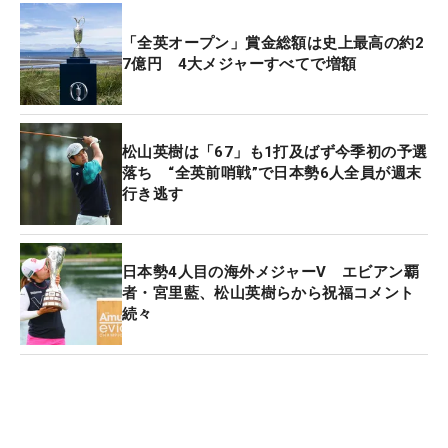
ジャーにスポットで来て参戦したところが、先週2
「全英オープン」賞金総額は史上最高の約2
試合やってから来ているので、そんなにこうメジャ
7億円 4大メジャーすべてで増額
ーの特別感という感じはあまりなくて」とこれまで
は日本ツアーのあとに出ていたが、今回は7月の欧
州ツアーの「BMWインターナショナル・オープン」
松山英樹は「67」も1打及ばず今季初の予選
と前哨戦の「ジェネシス・スコットランド・オープ
落ち “全英前哨戦”で日本勢6人全員が週末
ン」を終えてからの出場のため海外ツアー「3連戦
行き逃す
の最後の試合」という感覚だ。
先週は海外女子メジャー「アムンディ・エビアン選
日本勢4人目の海外メジャーV エビアン覇
手権」でJGAナショナルチーム時代の仲間である古
者・宮里藍、松山英樹らから祝福コメント
続々
江彩佳がメジャー初Vを遂げた。「ナショナルチー
ムのチームメイトからメジャーチャンピオンが出た
のはうれしいです。しっかりみんなでチーム一丸と
なって男子も頑張ろうと思います」。古江の栄冠
は、中島のモチベーションにもつながっていた。世