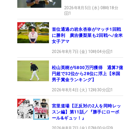
2026年8月5日 (水) 08時18分
1
首位通過の岩永杏奈がマッチ1回戦
に勝利 廣吉優梨菜も2回戦へ/全米
女子アマ
2026年8月7日 (金) 10時04分
1
松山英樹が5800万円獲得 通算7億
円超で32位から28位に浮上【米国
男子賞金ランキング】
2026年8月4日 (火) 12時30分
1
宮里道場【正反対の2人を同時レッ
スン編】第11話／『勝手にローボ
ール&ギュッ！』
2026年8月7日 (金) 07時00分
9