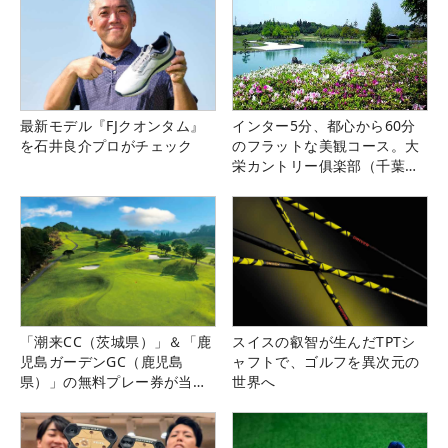
最新モデル『FJクオンタム』
インター5分、都心から60分
を石井良介プロがチェック
のフラットな美観コース。大
栄カントリー俱楽部（千葉
県）
「潮来CC（茨城県）」＆「鹿
スイスの叡智が生んだTPTシ
児島ガーデンGC（鹿児島
ャフトで、ゴルフを異次元の
県）」の無料プレー券が当た
世界へ
る！！