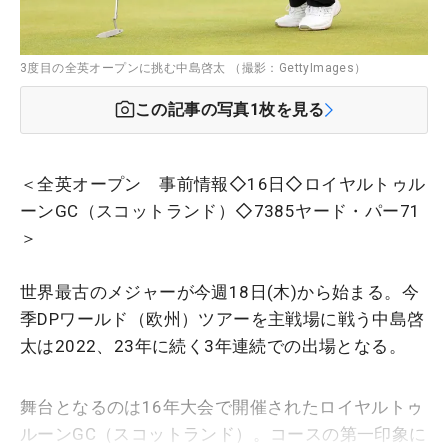
3度目の全英オープンに挑む中島啓太 （撮影：GettyImages）
この記事の写真
1
枚を見る
＜全英オープン 事前情報◇16日◇ロイヤルトゥル
ーンGC（スコットランド）◇7385ヤード・パー71
＞
世界最古のメジャーが今週18日(木)から始まる。今
季DPワールド（欧州）ツアーを主戦場に戦う中島啓
太は2022、23年に続く3年連続での出場となる。
舞台となるのは16年大会で開催されたロイヤルトゥ
ルーンGC（スコットランド）。コースの第一印象に