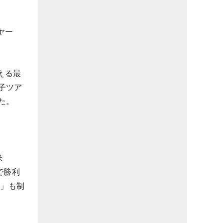
ヤー
える最
子ツア
た。
米
で勝利
ズ」も制