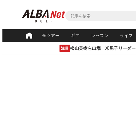
全ツアー
ギア
レッスン
ライフ
松山英樹ら出場 米男子リーダー
注目