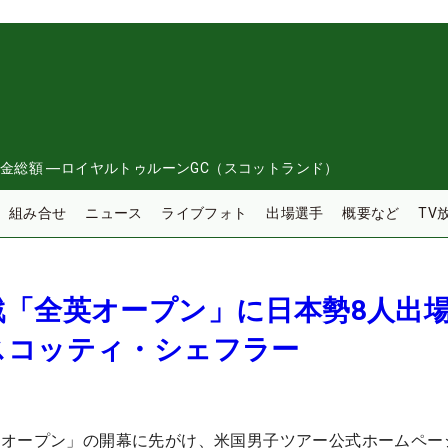
金総額
―
ロイヤルトゥルーンGC（スコットランド）
組み合せ
ニュース
ライブフォト
出場選手
概要など
TV
「全英オープン」に日本勢8人出場
スコッティ・シェフラー
英オープン」の開幕に先がけ、米国男子ツアー公式ホームペー