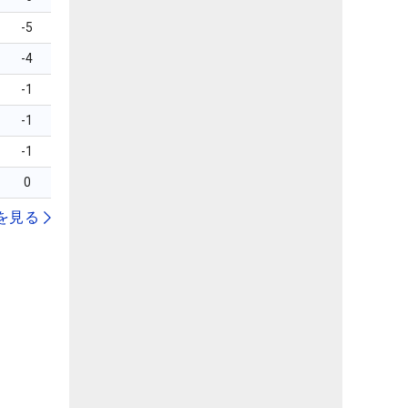
-5
-4
-1
-1
-1
0
を見る