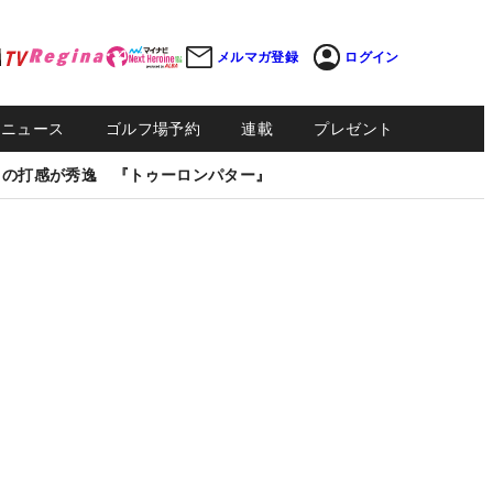
メルマガ登録
ログイン
Sニュース
ゴルフ場予約
連載
プレゼント
しの打感が秀逸 『トゥーロンパター』