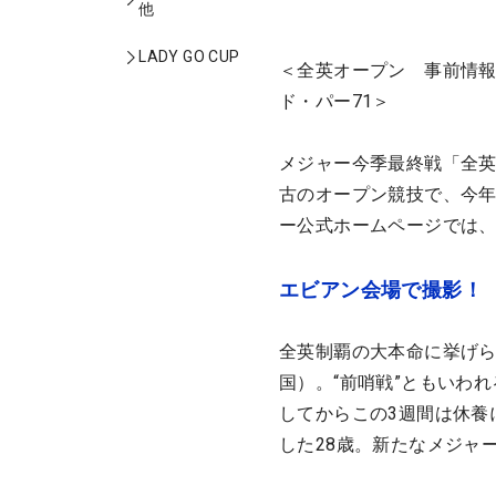
他
LADY GO CUP
＜全英オープン 事前情報
ド・パー71＞
メジャー今季最終戦「全英
古のオープン競技で、今
ー公式ホームページでは
エビアン会場で撮影！
全英制覇の大本命に挙げら
国）。“前哨戦”ともいわ
してからこの3週間は休養
した28歳。新たなメジャ