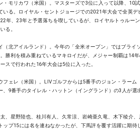
ン・モリカワ（米国）。マスターズで3位に入って以降、10試
ている。ロイヤル・セントジョージでの2021年大会で全英デ
22年、23年と予選落ちを喫しているが、ロイヤルトゥルー
ている。
イ（北アイルランド）。今年の「全米オープン」ではブライ
。勝利を積み重ねているマキロイだが、メジャー制覇は14年
ースで行われた16年大会は5位に入った。
ウフェレ（米国）。LIVゴルフからは5番手のジョン・ラーム
ー、9番手のタイレル・ハットン（イングランド）の3人が選
啓太、星野陸也、桂川有人、久常涼、岩崎亜久竜、木下稜介、
トップ15には名を連ねなかったが、下馬評を覆す活躍に期待