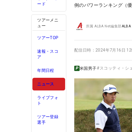
ード
例のパワーランキング（
ツアーメニ
ュー
所属
ALBA Net編集部
ALBA
ツアーTOP
配信日時：
2024年7月16日 1
速報・スコ
ア
#
スコッティ・シ
米国男子
年間日程
ニュース
ライブフォ
ト
ツアー登録
選手