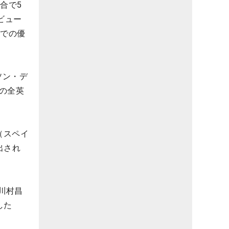
合で5
ビュー
ンでの優
ソン・デ
の全英
（スペイ
出され
川村昌
した