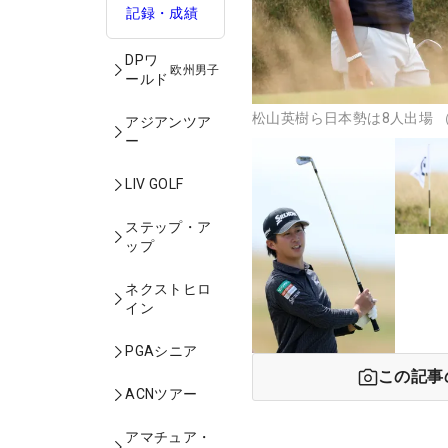
記録・成績
DPワ
欧州男子
ールド
松山英樹ら日本勢は8人出場 （撮影
アジアンツア
ー
LIV GOLF
ステップ・ア
ップ
ネクストヒロ
イン
PGAシニア
この記事
ACNツアー
アマチュア・