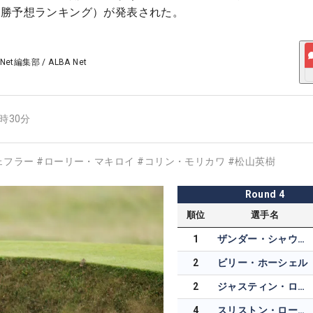
優勝予想ランキング）が発表された。
 Net編集部
/
ALBA Net
2時30分
ェフラー
#
ローリー・マキロイ
#
コリン・モリカワ
#
松山英樹
Round
4
順位
選手名
1
ザンダー・シャウフェレ
2
ビリー・ホーシェル
2
ジャスティン・ローズ
4
スリストン・ローレンス