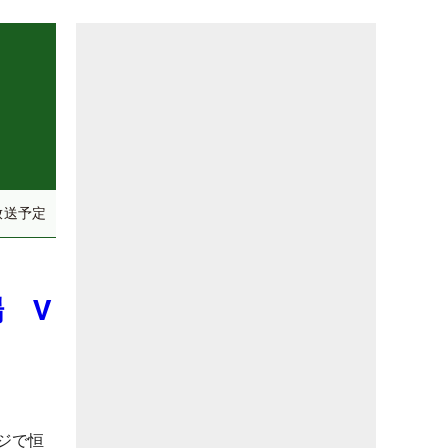
放送予定
 V
ジで恒