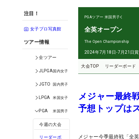
注目！
PGAツアー
米国男子
全英オープン
女子プロ写真館
ツアー情報
The Open Championship
2024年7月18日-7月21日
賞
全ツアー
大会TOP
リーダーボード
JLPGA
国内女子
JGTO
国内男子
メジャー最終戦
LPGA
米国女子
予想トップは
PGA
米国男子
今週の大会
メジャー今季最終戦「全
リーダーボ