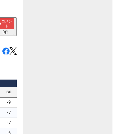
コメン
ト
0
件
SC
-9
-7
-7
-6