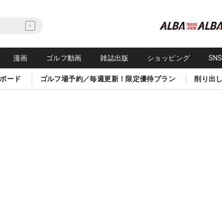
漫画
ゴルフ動画
雑誌出版
ショッピング
SN
ボード
ゴルフ場予約／毎週更新！限定優待プラン
削り出