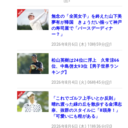
1
無念の「全英女子」を終えた山下美
夢有が帰国 きょうだい揃って神戸
の寿司屋で「バースデーディナ
ー？」
2026年8月6日 (木) 10時59分
1
松山英樹は24位に浮上 久常涼66
位、中島啓太93位【男子世界ラン
キング】
2026年8月4日 (火) 06時45分
1
「これでゴルフ上手いとか反則」
晴れ渡った緑の丘を散歩する金澤志
奈、抜群のスタイルに「8頭身！」
「可愛いにも程がある」
2026年8月6日 (木) 11時36分
3