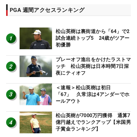
PGA 週間アクセスランキング
松山英樹は裏街道から「64」で2
1
試合連続トップ5 24歳がツアー
初優勝
プレーオフ進出をかけたラストマ
2
ッチ 松山英樹は日本時間7日深
夜にティオフ
＜速報＞松山英樹は初日
3
「67」 久常涼は4アンダーでホ
ールアウト
松山英樹が7000万円獲得 通算7
4
億円越えでランクアップ【米国男
子賞金ランキング】