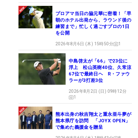
プロアマ当日の脇元華に密着！「早
朝のホテル出発から、ラウンド後の
練習まで」忙しく過ごすプロの1日
を公開
2026年8月6日 (木) 15時50分
1
中島啓太が「66」で23位に
浮上 松山英樹40位、久常涼
67位で最終日ヘ R・ファウ
ラーが3打差3位
2026年8月2日 (日) 09時12分
1
熊本出身の秋吉翔太と重永亜斗夢が
熊本県庁を訪問 「JOYX OPEN」
で集めた義援金を贈呈