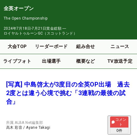
全英オープン
The Open Championship
2024年7月18日-7月21日
賞金総額
―
ロイヤルトゥルーンGC（スコットランド）
大会TOP
リーダーボード
組み合せ
ニュース
ライブフォト
出場選手
概要など
TV放送予定
[写真] 中島啓太が3度目の全英OP出場 過去
2度とは違う心境で挑む「3連戦の最後の試
合」
コメン
所属
ALBA Net編集部
ト
高木 彩音
/
Ayane Takagi
0
件