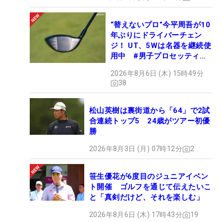
“替えないプロ”今平周吾が10
年ぶりにドライバーチェン
ジ！ UT、5Wは名器を継続使
用中 #男子プロセッティン
グ
2026年8月6日 (木) 15時49分
38
松山英樹は裏街道から「64」で2試
合連続トップ5 24歳がツアー初優
勝
2026年8月3日 (月) 07時12分
2
笹生優花が6度目のジュニアイベン
ト開催 ゴルフを通じて伝えたいこ
と「真剣だけど、それを楽しむ」
2026年8月6日 (木) 17時43分
19