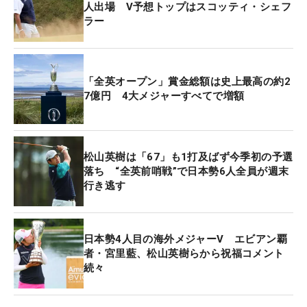
人出場 V予想トップはスコッティ・シェフ
ラー
「全英オープン」賞金総額は史上最高の約2
7億円 4大メジャーすべてで増額
松山英樹は「67」も1打及ばず今季初の予選
落ち “全英前哨戦”で日本勢6人全員が週末
行き逃す
日本勢4人目の海外メジャーV エビアン覇
者・宮里藍、松山英樹らから祝福コメント
続々