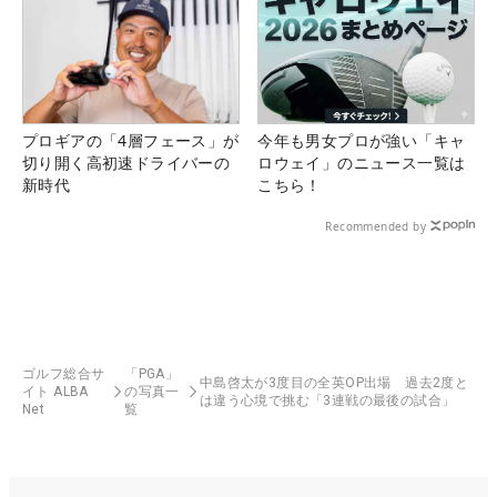
プロギアの「4層フェース」が
今年も男女プロが強い「キャ
切り開く高初速ドライバーの
ロウェイ」のニュース一覧は
新時代
こちら！
Recommended by
ゴルフ総合サ
「PGA」
中島啓太が3度目の全英OP出場 過去2度と
イト ALBA
の写真一
は違う心境で挑む「3連戦の最後の試合」
Net
覧