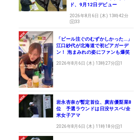
ド、9月12日デビュー
2026年8月6日 (木) 13時42分
33
「ビール注ぐのむずかしかった…」
江口紗代が北海道で初ビアガーデ
ン！ 泡まみれの姿にファンも爆笑
2026年8月6日 (木) 13時27分
1
岩永杏奈が暫定首位、廣吉優梨菜8
位 予選ラウンドは日没サスペ/全
米女子アマ
2026年8月6日 (木) 11時18分
1