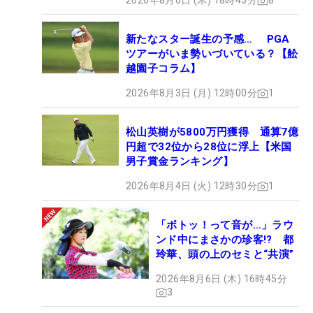
2026年8月6日 (木) 18時43分
8
新たなスター誕生の予感… PGA
ツアーがいま勢いづいている？【舩
越園子コラム】
2026年8月3日 (月) 12時00分
1
松山英樹が5800万円獲得 通算7億
円超で32位から28位に浮上【米国
男子賞金ランキング】
2026年8月4日 (火) 12時30分
1
「ボトッ！って音が…」ラウ
ンド中にまさかの珍客!? 都
玲華、頭の上のセミと“共演”
2026年8月6日 (木) 16時45分
3