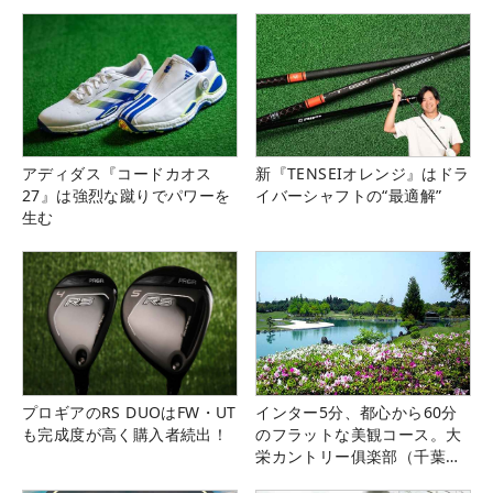
アディダス『コードカオス
新『TENSEIオレンジ』はドラ
27』は強烈な蹴りでパワーを
イバーシャフトの“最適解”
生む
プロギアのRS DUOはFW・UT
インター5分、都心から60分
も完成度が高く購入者続出！
のフラットな美観コース。大
栄カントリー俱楽部（千葉
県）