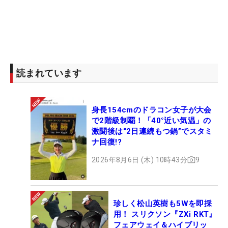
読まれています
身長154cmのドラコン女子が大会
で2階級制覇！「40°近い気温」の
激闘後は“2日連続もつ鍋”でスタミ
ナ回復!?
2026年8月6日 (木) 10時43分
9
珍しく松山英樹も5Wを即採
用！ スリクソン『ZXi RKT』
フェアウェイ＆ハイブリッ