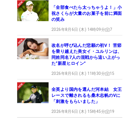
「全部食べたら太っちゃうよ！」小
祝さくらが大量のお菓子を前に満面
の笑み
2026年8月6日 (木) 14時09分
7
改名が呼び込んだ悲願の初V！ 苦節
を乗り越えた美女イ・ユルリンは、
同姓同名7人の混戦から這い上がっ
た“新星ヒロイン”
2026年8月6日 (木) 11時30分
15
全英より国内を選んだ河本結 女王
レースで離されるも桑木志帆のVに
「刺激をもらいました」
2026年8月6日 (木) 15時45分
19