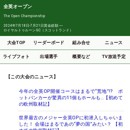
全英オープン
The Open Championship
2024年7月18日-7月21日
賞金総額
―
ロイヤルトゥルーンGC（スコットランド）
大会TOP
リーダーボード
組み合せ
ニュース
ライブフォト
出場選手
概要など
TV放送予定
【この大会のニュース】
今年の全英OP開催コースはまるで“荒地”!? ポ
ットバンカーが驚異の11個もホールも…【初めて
の欧州取材記】
世界最古のメジャー全英OPに初潜入しちゃいま
した！ 会場はまるであの“夢の国”みたい？ 【初