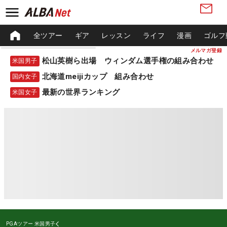
全ツアー
ギア
レッスン
ライフ
漫画
ゴルフ
メルマガ登録
松山英樹ら出場 ウィンダム選手権の組み合わせ
米国男子
北海道meijiカップ 組み合わせ
国内女子
最新の世界ランキング
米国女子
PGAツアー
米国男子