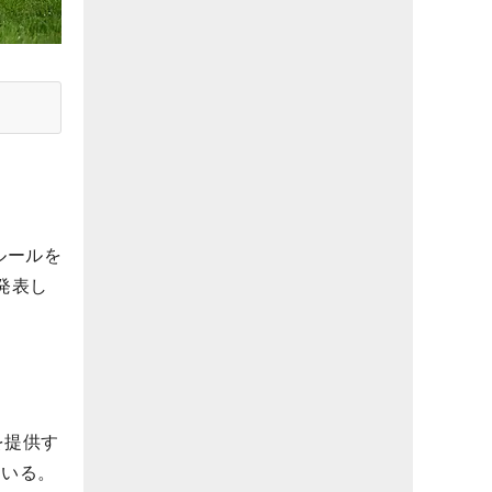
ルールを
発表し
を提供す
ている。