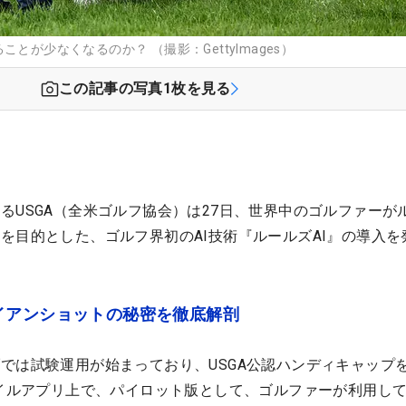
とが少なくなるのか？ （撮影：GettyImages）
この記事の写真
1
枚を見る
るUSGA（全米ゴルフ協会）は27日、世界中のゴルファーが
を目的とした、ゴルフ界初のAI技術『ルールズAI』の導入を
イアンショットの秘密を徹底解剖
では試験運用が始まっており、USGA公認ハンディキャップ
バイルアプリ上で、パイロット版として、ゴルファーが利用し