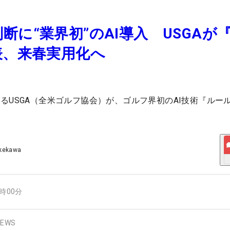
断に“業界初”のAI導入 USGAが
表、来春実用化へ
るUSGA（全米ゴルフ協会）が、ゴルフ界初のAI技術『ルール
akekawa
2時00分
EWS