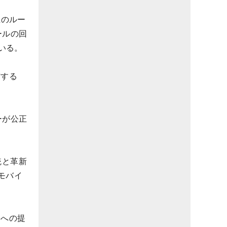
上のルー
ールの回
いる。
信する
ーが公正
統と革新
モバイ
ーへの提