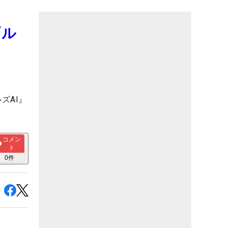
『ル
ズAI』
コメン
ト
0
件