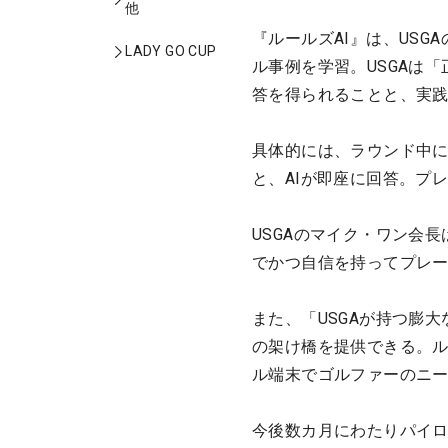
他
『ルールズAI』は、USG
LADY GO CUP
ル事例を学習。USGAは
答を得られることと、実
具体的には、ラウンド中に
と、AIが即座に回答。プ
USGAのマイク・ワン会
でかつ自信を持ってプレ
また、「USGAが持つ膨
の架け橋を提供できる。ル
ル端末でゴルファーのニ
今後数カ月にわたりパイロ