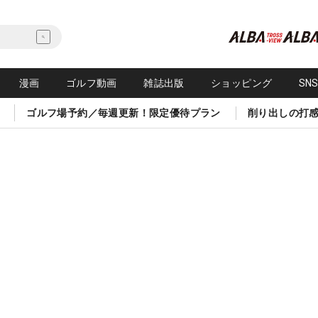
漫画
ゴルフ動画
雑誌出版
ショッピング
SN
ゴルフ場予約／毎週更新！限定優待プラン
削り出しの打