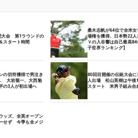
桑木志帆が64位で全米女
間大会 第1ラウンドの
場権を獲得、日本勢22人
＆スタート時間
Ｖの入谷響は自己最高84
子世界ランキング】
ンの切符獲得で男泣き
80回目開催の伝統大会に
… 大岩龍一、大西魁
人出場 松山英樹は午後1
平の3人が初出場へ
スタート 米男子組み合
ウッズ、全英オープン
ーせず 今季も全メジ