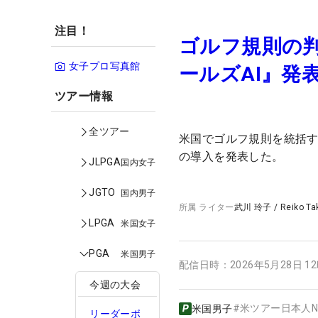
注目！
ゴルフ規則の判
女子プロ写真館
ールズAI』発
ツアー情報
全ツアー
米国でゴルフ規則を統括す
の導入を発表した。
JLPGA
国内女子
JGTO
国内男子
所属
ライター
武川 玲子
/
Reiko T
LPGA
米国女子
PGA
米国男子
配信日時：
2026年5月28日 1
今週の大会
#
米ツアー日本人N
米国男子
リーダーボ