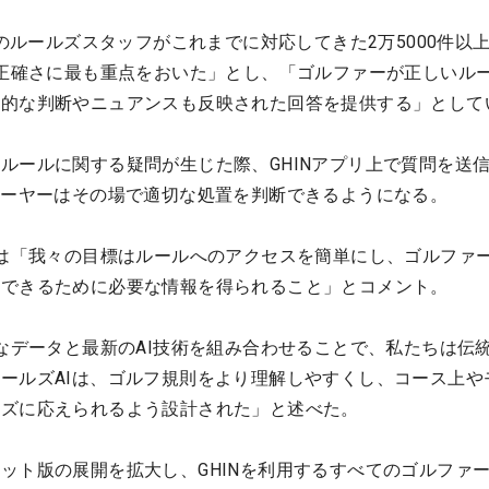
Aのルールズスタッフがこれまでに対応してきた2万5000件以
「正確さに最も重点をおいた」とし、「ゴルファーが正しいル
践的な判断やニュアンスも反映された回答を提供する」として
ルールに関する疑問が生じた際、GHINアプリ上で質問を送
レーヤーはその場で適切な処置を判断できるようになる。
長は「我々の目標はルールへのアクセスを簡単にし、ゴルファ
ーできるために必要な情報を得られること」とコメント。
大なデータと最新のAI技術を組み合わせることで、私たちは伝
ールズAIは、ゴルフ規則をより理解しやすくし、コース上や
ーズに応えられるよう設計された」と述べた。
ット版の展開を拡大し、GHINを利用するすべてのゴルファ