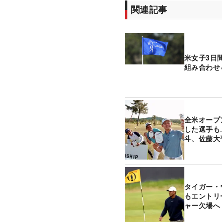
関連記事
米女子3日
組み合わせ
全米オープ
した選手も
斗、佐藤大
タイガー・
もエントリ
ャー欠場へ