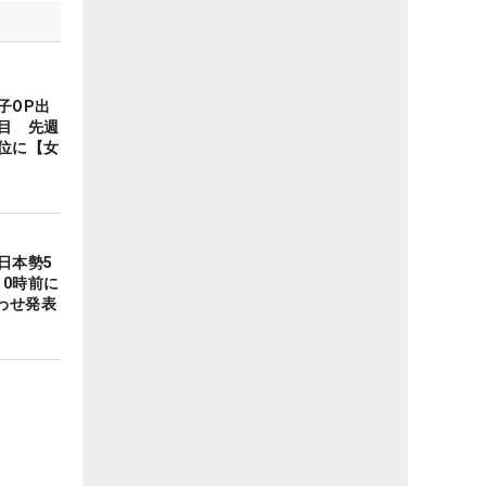
子OP出
目 先週
位に【女
日本勢5
0時前に
わせ発表