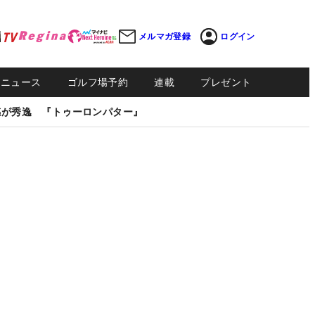
メルマガ登録
ログイン
Sニュース
ゴルフ場予約
連載
プレゼント
感が秀逸 『トゥーロンパター』