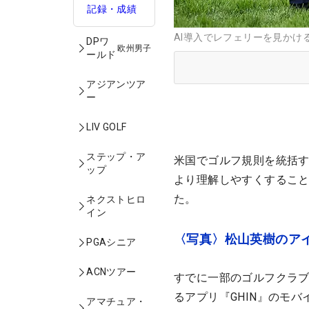
記録・成績
AI導入でレフェリーを見かけるこ
DPワ
欧州男子
ールド
アジアンツア
ー
LIV GOLF
ステップ・ア
米国でゴルフ規則を統括す
ップ
より理解しやすくすること
た。
ネクストヒロ
イン
〈写真〉松山英樹のア
PGAシニア
ACNツアー
すでに一部のゴルフクラブ
るアプリ『GHIN』のモ
アマチュア・