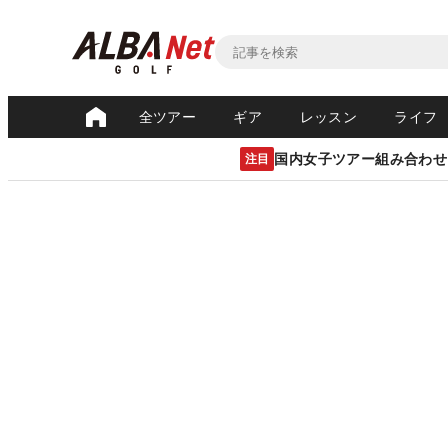
全ツアー
ギア
レッスン
ライフ
国内女子ツアー組み合わせ
注目