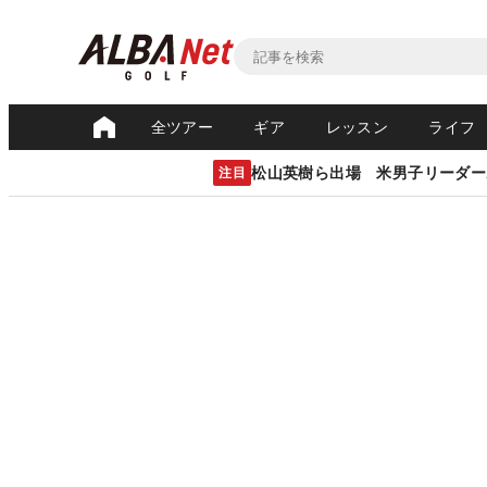
全ツアー
ギア
レッスン
ライフ
松山英樹ら出場 米男子リーダー
注目