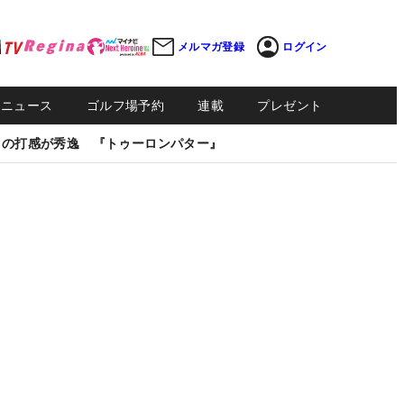
メルマガ登録
ログイン
Sニュース
ゴルフ場予約
連載
プレゼント
しの打感が秀逸 『トゥーロンパター』