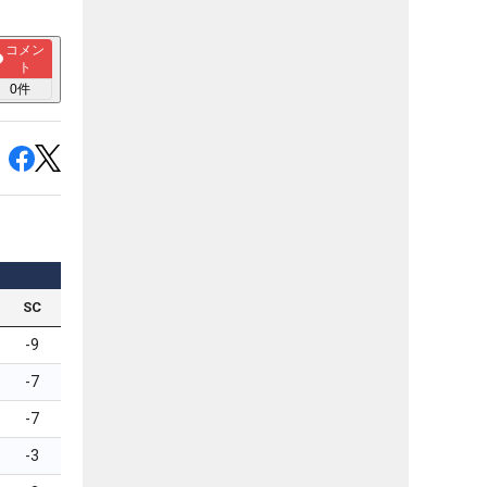
コメン
ト
0
件
SC
-9
-7
-7
-3