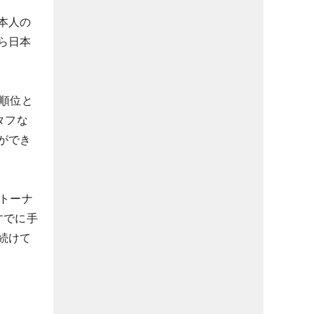
本人の
ら日本
順位と
タフな
ができ
トーナ
すでに手
続けて