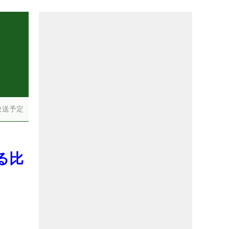
放送予定
る比