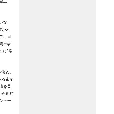
金王
いな
書かれ
て、日
間王者
れは“常
を決め、
ある素晴
情を見
から期待
シャー