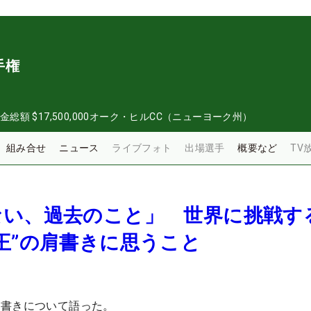
手権
金総額
$17,500,000
オーク・ヒルCC（ニューヨーク州）
組み合せ
ニュース
ライブフォト
出場選手
概要など
TV
ない、過去のこと」 世界に挑戦す
王”の肩書きに思うこと
肩書きについて語った。