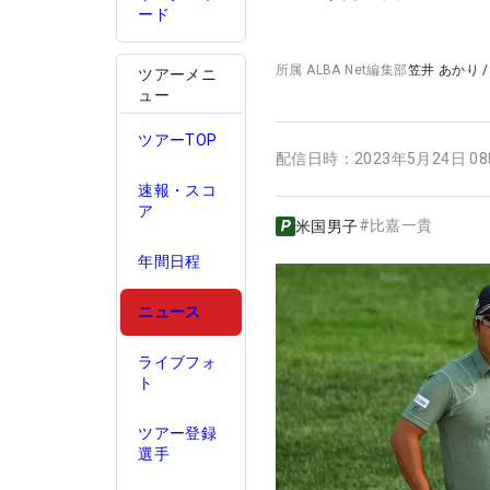
ード
所属
ALBA Net編集部
笠井 あかり
ツアーメニ
ュー
ツアーTOP
配信日時：
2023年5月24日 0
速報・スコ
ア
#
比嘉一貴
米国男子
年間日程
ニュース
ライブフォ
ト
ツアー登録
選手