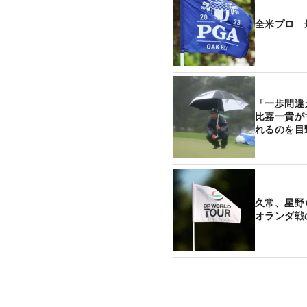
全米プロ 
「一歩間違
比嘉一貴が
れるのを目
久常、星
オランダ戦