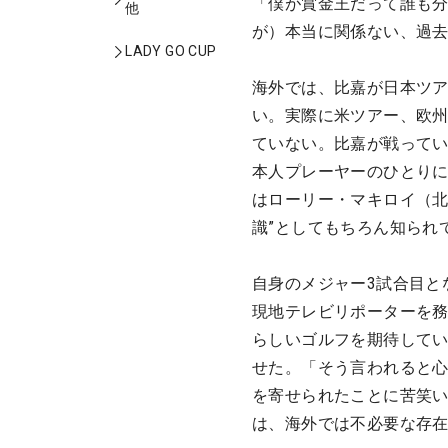
「僕が賞金王だって誰も
他
が）本当に関係ない、過
LADY GO CUP
海外では、比嘉が日本ツ
い。実際に米ツアー、欧州
ていない。比嘉が戦って
本人プレーヤーのひとり
はローリー・マキロイ（北
識”としてもちろん知られ
自身のメジャー3試合目と
現地テレビリポーターを務
らしいゴルフを期待して
せた。「そう言われると心
を寄せられたことに苦笑
は、海外では不必要な存