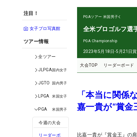
注目！
PGAツアー
米国男子
全米プロゴルフ選
女子プロ写真館
ツアー情報
PGA Championship
2023年5月18日-5月21日
賞
全ツアー
大会TOP
リーダーボード
JLPGA
国内女子
JGTO
国内男子
「本当に関係
LPGA
米国女子
嘉一貴が“賞金
PGA
米国男子
今週の大会
比嘉一貴が『賞金王』の
リーダーボ