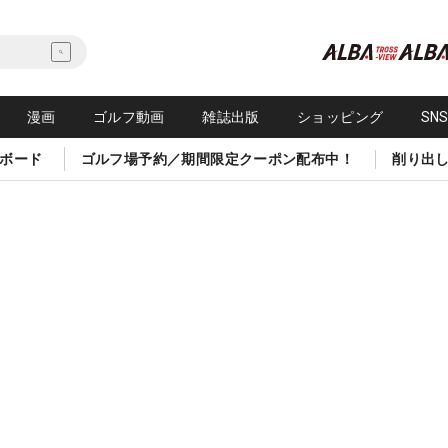
漫画
ゴルフ動画
雑誌出版
ショッピング
SN
ボード
ゴルフ場予約／期間限定クーポン配布中！
削り出