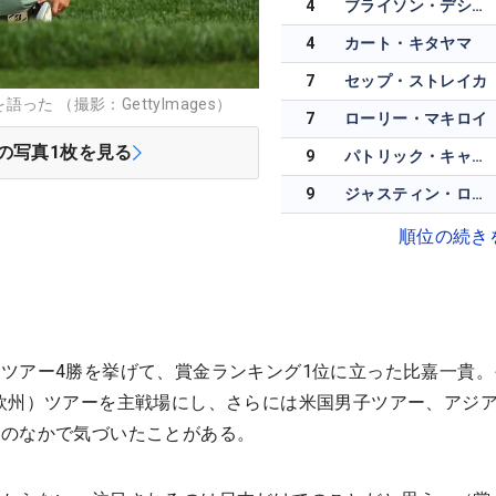
4
ブライソン・デシャンボー
4
カート・キタヤマ
7
セップ・ストレイカ
た （撮影：GettyImages）
7
ローリー・マキロイ
の写真
1
枚を見る
9
パトリック・キャントレー
9
ジャスティン・ローズ
順位の続き
ツアー4勝を挙げて、賞金ランキング1位に立った比嘉一貴。
欧州）ツアーを主戦場にし、さらには米国男子ツアー、アジ
そのなかで気づいたことがある。