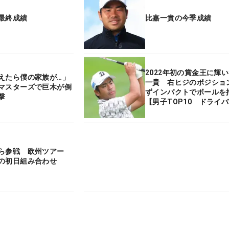
最終成績
比嘉一貴の今季成績
2022年初の賞金王に輝
えたら僕の家族が…」
一貴 右ヒジのポジショ
マスターズで巨木が倒
ずインパクトでボールを
撃
【男子TOP10 ドライ
写真解説】
野ら参戦 欧州ツアー
の初日組み合わせ