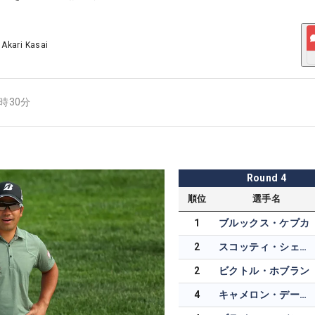
/
Akari Kasai
8時30分
Round
4
順位
選手名
1
ブルックス・ケプカ
2
スコッティ・シェフラー
2
ビクトル・ホブラン
4
キャメロン・デービス