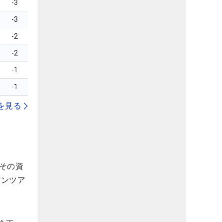
-3
-3
-2
-2
-1
-1
を見る
その資
アンツア