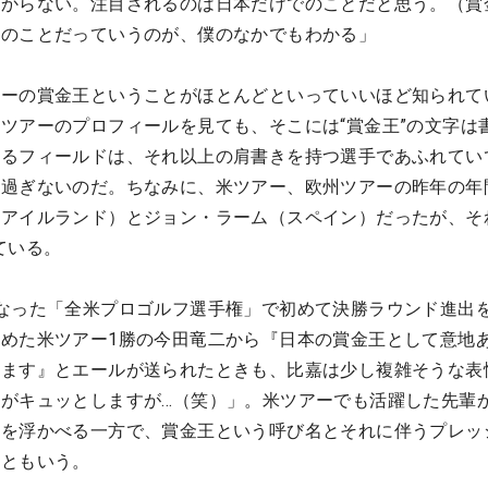
分からない。注目されるのは日本だけでのことだと思う。（賞
去のことだっていうのが、僕のなかでもわかる」
アーの賞金王ということがほとんどといっていいほど知られて
ツアーのプロフィールを見ても、そこには“賞金王”の文字は
いるフィールドは、それ以上の肩書きを持つ選手であふれてい
に過ぎないのだ。ちなみに、米ツアー、欧州ツアーの昨年の年
アイルランド）とジョン・ラーム（スペイン）だったが、そ
ている。
なった「全米プロゴルフ選手権」で初めて決勝ラウンド進出
めた米ツアー1勝の今田竜二から『日本の賞金王として意地
います』とエールが送られたときも、比嘉は少し複雑そうな表
がキュッとしますが…（笑）」。米ツアーでも活躍した先輩
いを浮かべる一方で、賞金王という呼び名とそれに伴うプレッ
在ともいう。