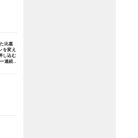
いた比嘉
ンを変え
押し込む
バー連続