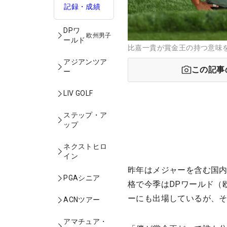
記録・成績
DPワ
欧州男子
ールド
比嘉一貴が賞金王の持つ意味を語っ
アジアンツア
この記事
ー
LIV GOLF
ステップ・ア
ップ
ネクストヒロ
イン
昨年はメジャーを含む国内
PGAシニア
格で今季はDPワールド（
ーにも出場しているが、
ACNツアー
アマチュア・