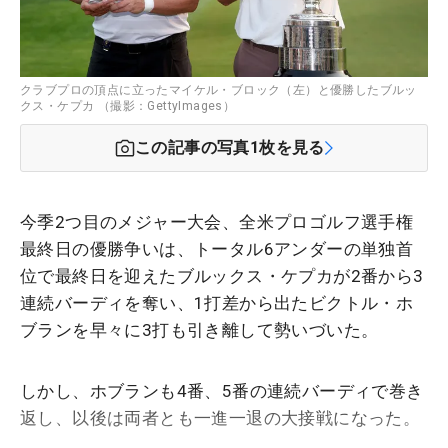
クラブプロの頂点に立ったマイケル・ブロック（左）と優勝したブルッ
クス・ケプカ （撮影：GettyImages）
この記事の写真
1
枚を見る
今季2つ目のメジャー大会、全米プロゴルフ選手権
最終日の優勝争いは、トータル6アンダーの単独首
位で最終日を迎えたブルックス・ケプカが2番から3
連続バーディを奪い、1打差から出たビクトル・ホ
ブランを早々に3打も引き離して勢いづいた。
しかし、ホブランも4番、5番の連続バーディで巻き
返し、以後は両者とも一進一退の大接戦になった。