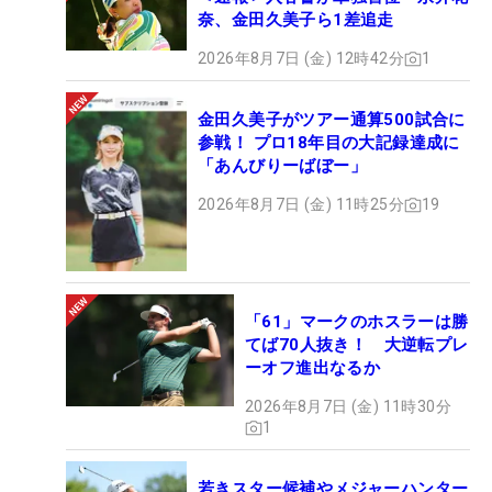
奈、金田久美子ら1差追走
2026年8月7日 (金) 12時42分
1
金田久美子がツアー通算500試合に
参戦！ プロ18年目の大記録達成に
「あんびりーばぼー」
2026年8月7日 (金) 11時25分
19
「61」マークのホスラーは勝
てば70人抜き！ 大逆転プレ
ーオフ進出なるか
2026年8月7日 (金) 11時30分
1
若きスター候補やメジャーハンター