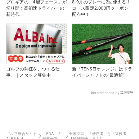
プロギアの「4層フェース」が
8-9月のプレーに2回使える！
切り開く高初速ドライバーの
コース限定2,000円クーポン
新時代
配布中！
ゴルフの熱狂を、つくる仕
新『TENSEIオレンジ』はドラ
事。｜スタッフ募集中
イバーシャフトの“最適解”
Recommended by
ゴルフ総合サイト
「PGA」の
全米プロ、「優勝者」と「立役者」
ALBA Net
記事一覧
【舩越園子コラム】