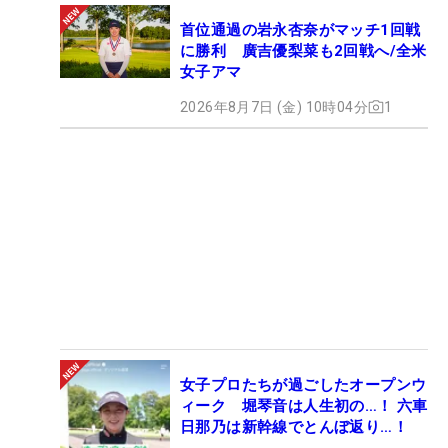
首位通過の岩永杏奈がマッチ1回戦
に勝利 廣吉優梨菜も2回戦へ/全米
女子アマ
2026年8月7日 (金) 10時04分
1
女子プロたちが過ごしたオープンウ
ィーク 堀琴音は人生初の…！ 六車
日那乃は新幹線でとんぼ返り…！