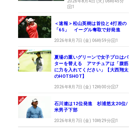
2026年8月4日 (火) 06時45分
1
グされ、大観衆の喝采を浴びたブロックは、15位タ
イに食い込んで来年の全米プロ出場資格を獲得。
＜速報＞松山英樹は首位と4打差の
「65」 イーグル奪取で好発進
全米各地のゴルフ場で働く2万8000人のクラブプロ
のヒーローとなり、今年の全米プロを盛り上げた立
2026年8月7日 (金) 06時59分
1
役者となった。
夏場の重いグリーンで女子プロはパ
ターを替える アマチュアは「腹筋
最後には感極まって涙を流したブロックに、誰もが
に力を入れてください」【大西翔太
笑顔で惜しみない拍手を送った瞬間は、PGAツアー
のHOTSHOT】
とLIVゴルフの対立でギスギスしている昨今のゴル
2026年8月7日 (金) 12時00分
7
フ界に久しぶりに漂った「和みのひととき」だっ
た。
石川遼は12位発進 杉浦悠太20位/
米男子下部
あと味、爽やか――、いい戦いだった。
2026年8月7日 (金) 10時29分
1
文/舩越園子（ゴルフジャーナリスト）