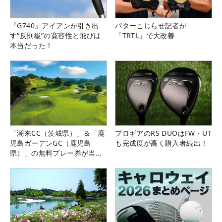
『G740』アイアンが引き出
パターこじらせ記者が
す“反則級”の寛容性と飛びは
「TRTL」で大改善
本当だった！
「潮来CC（茨城県）」＆「鹿
プロギアのRS DUOはFW・UT
児島ガーデンGC（鹿児島
も完成度が高く購入者続出！
県）」の無料プレー券が当た
る！！