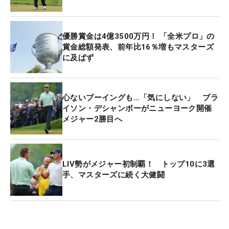
とはいえ、2018年と2019年に全米プロを連覇して
以降はメジャー優勝を挙げられず、PGAツアーのレ
優勝賞金は4億3500万円！ 「全米プロ」の
ギュラー大会でも21年のウェイスト・マネジメン
賞金総額発表、前年比16％増もマスターズ
に及ばず
ト・フェニックス・オープンを最後に勝利から遠ざ
かった。
心ないブーイングも…「気にしない」 ブラ
成績低迷の原因はヒザの故障。キャリアの終焉がさ
イソン・デシャンボーがニューヨーク開催
さやかれるほど彼のヒザは悪化し、2022年はメジャ
メジャー2勝目へ
ー4大会すべてにおいて予選落ちと下位どまりの惨
たんたる結果になった。そして、身も心もゴルフも
ボロボロになったケプカは、全英オープン終了後に
LIV勢がメジャー初制覇！ トップ10に3選
LIVゴルフへ移籍した。
手、マスターズに続く大健闘
そんなケプカが今春から復活。フロリダ州オーラン
ドで開催されたLIVゴルフの今季第2戦で優勝を挙げ
ると、翌週はその勢いのままマスターズに臨み、オ