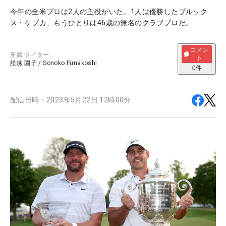
今年の全米プロは2人の主役がいた。1人は優勝したブルック
ス・ケプカ、もうひとりは46歳の無名のクラブプロだ。
コメン
所属
ライター
ト
舩越 園子
/
Sonoko Funakoshi
0
件
配信日時：
2023年5月22日 12時00分