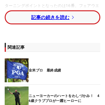
ターニングポイントとなったのは16番。フェアウエ
イバンカーにつかまったホブランが脱出に失敗して
記事の続きを読む
トラブルに陥り、ダブルボギーを喫した一方で、ケ
プカはこの日7つ目のバーディを獲得し、2人の差は
一気に4打へ広がった。
17番ではケプカがティショットを右に曲げてボギー
関連記事
を叩き、3打差へ。18番ではホブランがバーディを
奪ったものの、それでも2人のギャップは2打もあ
り、パーパットを沈めたケプカが堂々の勝利。全米
プロ3勝目、メジャー5勝目を挙げ、満面の笑顔を輝
全米プロ 最終成績
かせた。
33歳のケプカは、これまでPGAツアーで通算8勝を
挙げ、そのうちの4勝がメジャー大会だったため、
ニューヨーカーのハートをわしづかみ！ 4
「メジャーに強い選手」と呼ばれていた。
6歳クラブプロが一躍ヒーローに