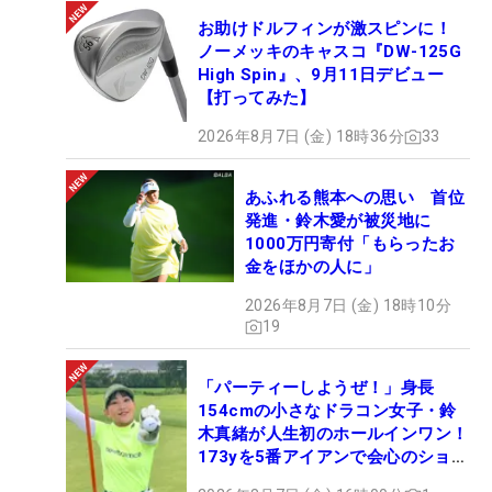
お助けドルフィンが激スピンに！
ケプカにとって4年ぶりのメジャー優勝は、「LIVゴ
ノーメッキのキャスコ『DW-125G
ルフ選手による初のメジャー優勝」となり、そこに
High Spin』、9月11日デビュー
は依然として賛否両論がある。
【打ってみた】
2026年8月7日 (金) 18時36分
33
同じLIVゴルフ選手のブライソン・デシャンボーと
同組だった3日目は、1番ティでブーイングを食らっ
あふれる熊本への思い 首位
た。優勝を確実化して迎えた最終日の18番でさえ、
発進・鈴木愛が被災地に
大観衆の中にはケプカに拍手を送らない人々の姿も
1000万円寄付「もらったお
金をほかの人に」
見られた。
2026年8月7日 (金) 18時10分
19
だが、どこのツアーの選手であれ、ケプカが故障に
泣いた苦悩の日々を乗り越え、見事に勝利を手に入
れたことは事実だ。
「パーティーしようぜ！」身長
154cmの小さなドラコン女子・鈴
木真緒が人生初のホールインワン！
「信じられない。うれしすぎて言葉を失っている。
173yを5番アイアンで会心のショッ
僕の第2の故郷であるニューヨークのファンの前で
ト