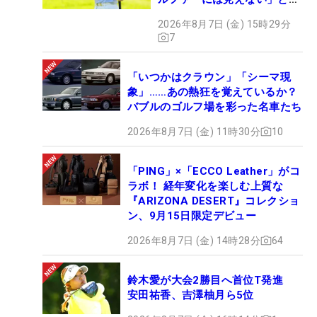
メント殺到
2026年8月7日 (金) 15時29分
7
「いつかはクラウン」「シーマ現
象」……あの熱狂を覚えているか？
バブルのゴルフ場を彩った名車たち
2026年8月7日 (金) 11時30分
10
「PING」×「ECCO Leather」がコ
ラボ！ 経年変化を楽しむ上質な
『ARIZONA DESERT』コレクショ
ン、9月15日限定デビュー
2026年8月7日 (金) 14時28分
64
鈴木愛が大会2勝目へ首位T発進
安田祐香、吉澤柚月ら5位