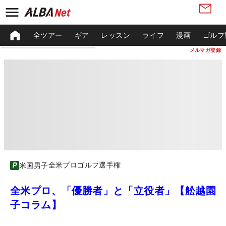
全ツアー
ギア
レッスン
ライフ
漫画
ゴルフ
メルマガ登録
全米プロゴルフ選手権
米国男子
全米プロ、「優勝者」と「立役者」【舩越園
子コラム】