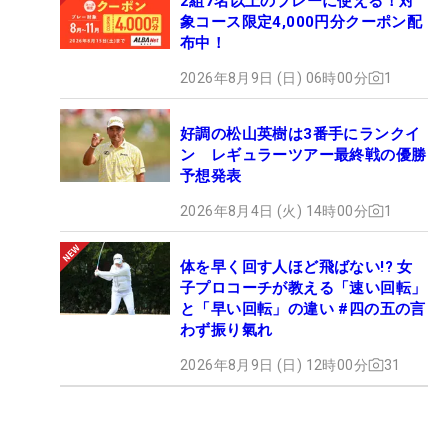
2組7名以上のプレーに使える！対
象コース限定4,000円分クーポン配
布中！
2026年8月9日 (日) 06時00分
1
好調の松山英樹は3番手にランクイ
ン レギュラーツアー最終戦の優勝
予想発表
2026年8月4日 (火) 14時00分
1
体を早く回す人ほど飛ばない!? 女
子プロコーチが教える「速い回転」
と「早い回転」の違い #四の五の言
わず振り氣れ
2026年8月9日 (日) 12時00分
31