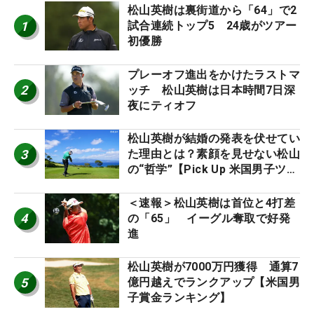
松山英樹は裏街道から「64」で2
1
試合連続トップ5 24歳がツアー
初優勝
プレーオフ進出をかけたラストマ
2
ッチ 松山英樹は日本時間7日深
夜にティオフ
松山英樹が結婚の発表を伏せてい
3
た理由とは？素顔を見せない松山
の“哲学”【Pick Up 米国男子ツア
ー十大ニュース】
＜速報＞松山英樹は首位と4打差
4
の「65」 イーグル奪取で好発
進
松山英樹が7000万円獲得 通算7
5
億円越えでランクアップ【米国男
子賞金ランキング】