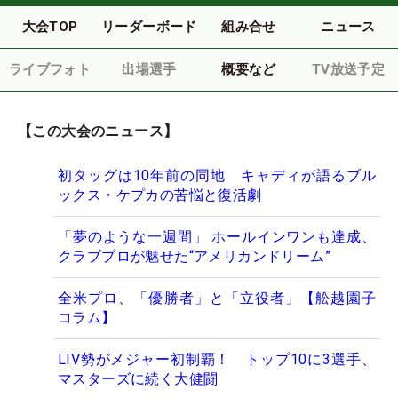
大会TOP
リーダーボード
組み合せ
ニュース
ライブフォト
出場選手
概要など
TV放送予定
【この大会のニュース】
初タッグは10年前の同地 キャディが語るブル
ックス・ケプカの苦悩と復活劇
「夢のような一週間」 ホールインワンも達成、
クラブプロが魅せた“アメリカンドリーム”
全米プロ、「優勝者」と「立役者」【舩越園子
コラム】
LIV勢がメジャー初制覇！ トップ10に3選手、
マスターズに続く大健闘