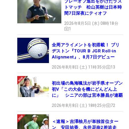
プレーオフ進出をかけたラス
トマッチ 松山英樹は日本時
間7日深夜にティオフ
2026年8月5日 (水) 08時18分
1
全周アライメントを初搭載！ ブリ
ヂストン『TOUR B JGR Roll-in
Alignment』、8月7日デビュー
2026年8月8日 (土) 11時35分
13
初出場の鳥海颯汰が岩手県オープン
初V「この大会を機にどんどん上
に」 シニアの部は宮本勝昌が連覇
2026年8月8日 (土) 18時25分
72
＜速報＞吉澤柚月が単独首位ター
ン 安田祐香、永井花奈2差追走