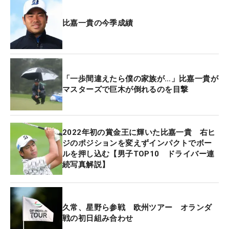
比嘉一貴の今季成績
「一歩間違えたら僕の家族が…」比嘉一貴が
マスターズで巨木が倒れるのを目撃
2022年初の賞金王に輝いた比嘉一貴 右ヒ
ジのポジションを変えずインパクトでボー
ルを押し込む【男子TOP10 ドライバー連
続写真解説】
久常、星野ら参戦 欧州ツアー オランダ
戦の初日組み合わせ