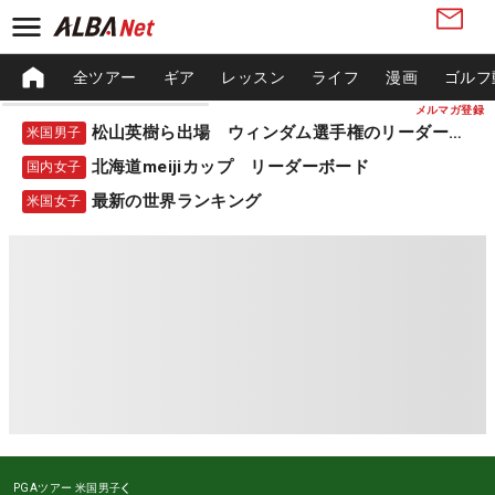
全ツアー
ギア
レッスン
ライフ
漫画
ゴルフ
メルマガ登録
松山英樹ら出場 ウィンダム選手権のリーダーボード
米国男子
北海道meijiカップ リーダーボード
国内女子
最新の世界ランキング
米国女子
PGAツアー
米国男子