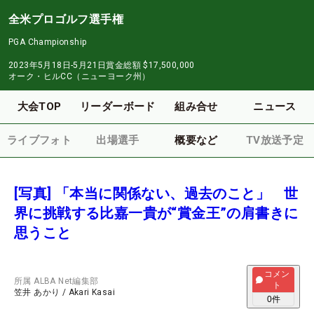
全米プロゴルフ選手権
PGA Championship
2023年5月18日-5月21日
賞金総額
$17,500,000
オーク・ヒルCC（ニューヨーク州）
大会TOP
リーダーボード
組み合せ
ニュース
ライブフォト
出場選手
概要など
TV放送予定
[写真] 「本当に関係ない、過去のこと」 世
界に挑戦する比嘉一貴が“賞金王”の肩書きに
思うこと
コメン
所属
ALBA Net編集部
ト
笠井 あかり
/
Akari Kasai
0
件