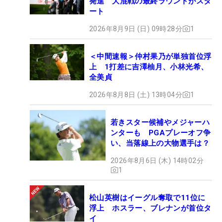
発進 大混戦の最終ラウンドがスタ
ート
2026年8月9日 (日) 09時28分
1
＜中間速報＞仲村果乃が単独首位浮
上 1打差に吉澤柚月、小林光希、
全美貞
2026年8月8日 (土) 13時04分
1
若きスター候補やメジャーハ
ンターも PGAプレーオフ争
い、当落線上の大物選手は？
2026年8月6日 (木) 14時02分
1
松山英樹はイーグル奪取で11位に
浮上 ホスラー、ブレナンが首位タ
イ