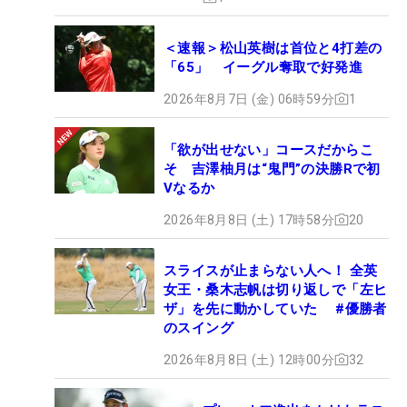
＜速報＞松山英樹は首位と4打差の
「65」 イーグル奪取で好発進
2026年8月7日 (金) 06時59分
1
「欲が出せない」コースだからこ
そ 吉澤柚月は“鬼門”の決勝Rで初
Vなるか
2026年8月8日 (土) 17時58分
20
スライスが止まらない人へ！ 全英
女王・桑木志帆は切り返しで「左ヒ
ザ」を先に動かしていた #優勝者
のスイング
2026年8月8日 (土) 12時00分
32