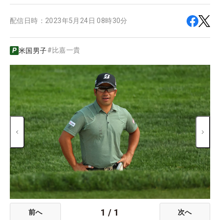
配信日時：
2023年5月24日 08時30分
#
比嘉一貴
米国男子
1
/
1
前へ
次へ