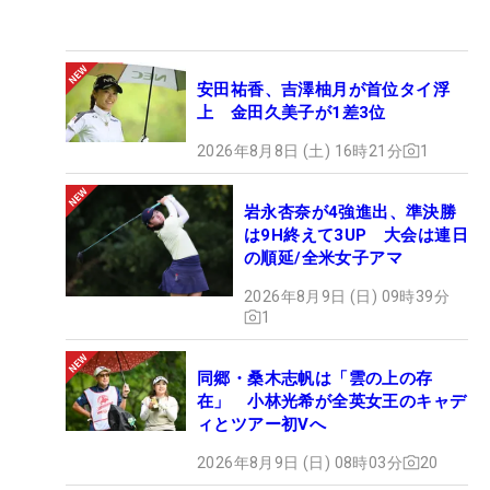
安田祐香、吉澤柚月が首位タイ浮
上 金田久美子が1差3位
2026年8月8日 (土) 16時21分
1
岩永杏奈が4強進出、準決勝
は9H終えて3UP 大会は連日
の順延/全米女子アマ
2026年8月9日 (日) 09時39分
1
同郷・桑木志帆は「雲の上の存
在」 小林光希が全英女王のキャデ
ィとツアー初Vへ
2026年8月9日 (日) 08時03分
20