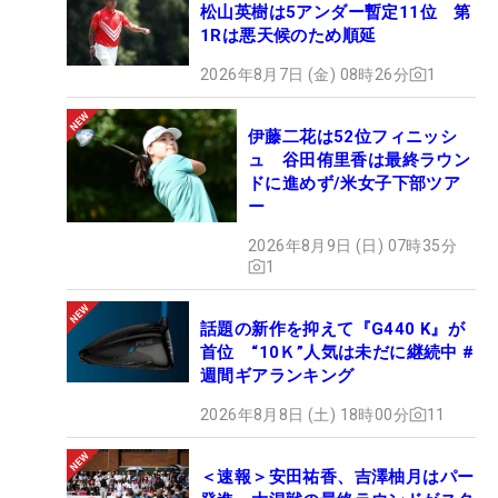
松山英樹は5アンダー暫定11位 第
1Rは悪天候のため順延
2026年8月7日 (金) 08時26分
1
伊藤二花は52位フィニッシ
ュ 谷田侑里香は最終ラウン
ドに進めず/米女子下部ツア
ー
2026年8月9日 (日) 07時35分
1
話題の新作を抑えて『G440 K』が
首位 “10Ｋ”人気は未だに継続中 #
週間ギアランキング
2026年8月8日 (土) 18時00分
11
＜速報＞安田祐香、吉澤柚月はパー