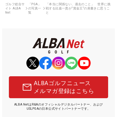
ゴルフ総合サ
「PGA」
「本当に関係ない、過去のこと」 世界に挑
イト ALBA
の写真一
戦する比嘉一貴が“賞金王”の肩書きに思うこ
Net
覧
と
ALBAゴルフニュース
メルマガ登録はこちら
ALBA NetはR&Aのオフィシャルデジタルパートナー、および
USLPGAの日本公式サイトパートナーです。