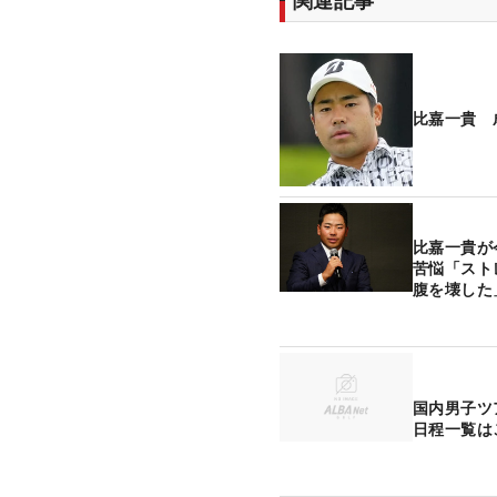
関連記事
比嘉一貴 
比嘉一貴が
苦悩「スト
腹を壊した
国内男子ツ
日程一覧は