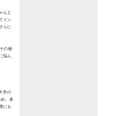
ゃんと
てイン
さらに
その秘
に悩ん
大学の
始め、多
導にも