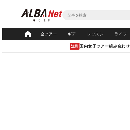
全ツアー
ギア
レッスン
ライフ
国内女子ツアー組み合わせ
注目