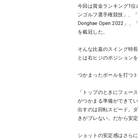
今回は賞金ランキング1位
ンゴルフ選手権競技」、「B
Donghae Open 2
を戴冠した。
そんな比嘉のスイング特
とは右ヒジのポジション
つかまったボールを打つ
「トップのときにフェー
がつかまる準備ができて
出すのは回転スピード。
きがブレない。だから安
ショットの安定感はさら