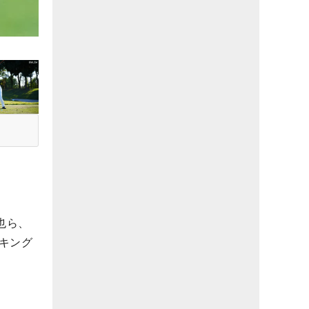
也ら、
キング