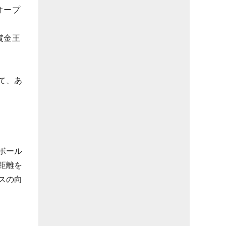
オープ
賞金王
て、あ
ボール
距離を
スの向