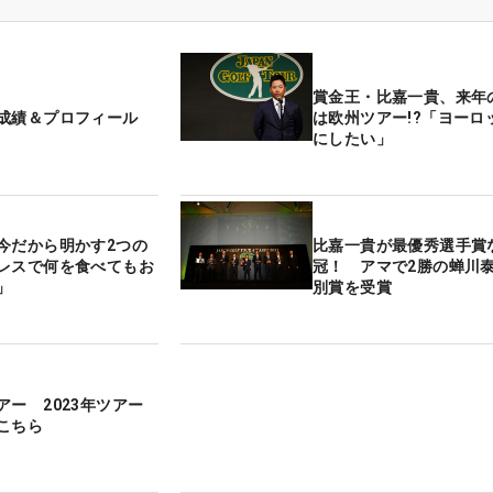
賞金王・比嘉一貴、来年
成績＆プロフィール
は欧州ツアー!?「ヨーロ
にしたい」
今だから明かす2つの
比嘉一貴が最優秀選手賞
レスで何を食べてもお
冠！ アマで2勝の蝉川
」
別賞を受賞
アー 2023年ツアー
こちら