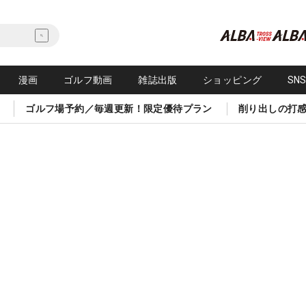
漫画
ゴルフ動画
雑誌出版
ショッピング
SN
ゴルフ場予約／毎週更新！限定優待プラン
削り出しの打