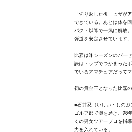
「切り返した後、ヒザが
できている。あとは体を
パクト以降で一気に解放
弾道を安定させています
比嘉は昨シーズンのパーセ
訣はトップでつかまった
でいるアマチュアだって
初の賞金王となった比嘉
■石井忍（いしい・しのぶ
ゴルフ部で腕を磨き、98
くの男女ツアープロを指
力を入れている。