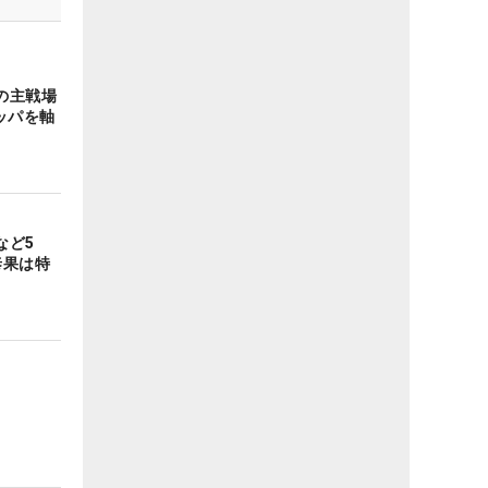
の主戦場
ッパを軸
など5
泰果は特