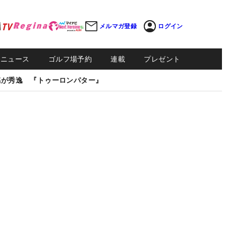
メルマガ登録
ログイン
Sニュース
ゴルフ場予約
連載
プレゼント
感が秀逸 『トゥーロンパター』