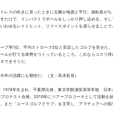
アドレスの向きに戻ったときに左腕が地面と平行。捻転差がち
回すだけで、インパクトでボールをしっかり押し込める。そし
。いわゆるレイトヒット、リリースポイントを遅らせることで
」
ーブ率1位、平均ストローク2位と安定したゴルフを見せた。
ボールが打てる体勢をつくっているところ。これならコスリ球
マネできそうだ。
の今年の活躍にも期待だ。（文・高木彩音）
）1974年生まれ、千葉県出身。東京学館浦安高等学校、日本
年プロテスト合格。2010年にツアープロコーチとして活動を
導。また「エースゴルフクラブ」を主宰し、アマチュアへの指