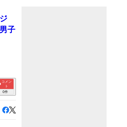
ポジ
男子
コメン
ト
0
件