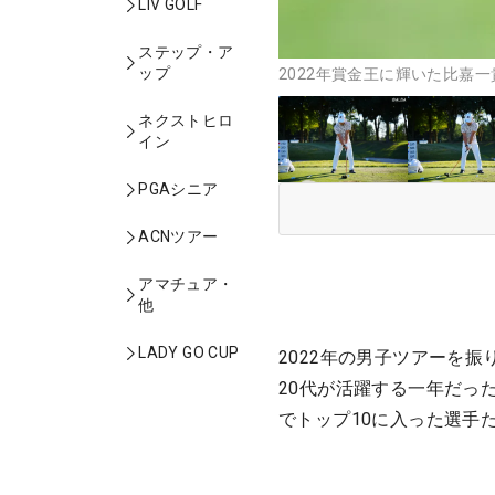
LIV GOLF
ステップ・ア
ップ
2022年賞金王に輝いた比嘉
ネクストヒロ
イン
PGAシニア
ACNツアー
アマチュア・
他
LADY GO CUP
2022年の男子ツアーを
20代が活躍する一年だっ
でトップ10に入った選手