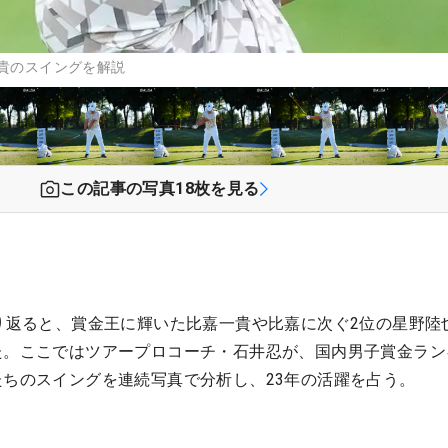
一貴のスイングを解説
この記事の写真
18
枚を見る
振り返ると、賞金王に輝いた比嘉一貴や比嘉に次ぐ2位の星野陸
た。ここではツアープロコーチ・石井忍が、国内男子賞金ラン
たちのスイングを連続写真で分析し、23年の活躍を占う。