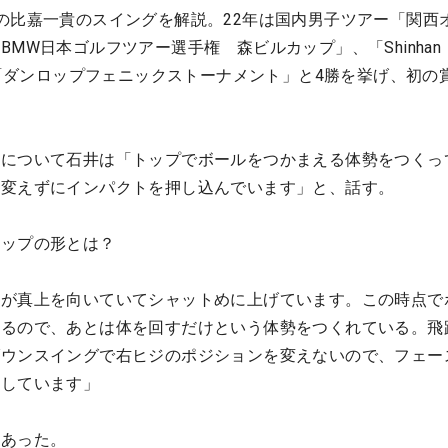
の比嘉一貴のスイングを解説。22年は国内男子ツアー「関西
MW日本ゴルフツアー選手権 森ビルカップ」、「Shinhan
022」、「ダンロップフェニックストーナメント」と4勝を挙げ、初の
長について石井は「トップでボールをつかまえる体勢をつくっ
を変えずにインパクトを押し込んでいます」と、話す。
トップの形とは？
スが真上を向いていてシャットめに上げています。この時点で
いるので、あとは体を回すだけという体勢をつくれている。飛
ダウンスイングで右ヒジのポジションを変えないので、フェー
定しています」
にあった。