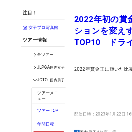
注目！
2022年初の
女子プロ写真館
ションを変え
ツアー情報
TOP10 ド
全ツアー
JLPGA
国内女子
2022年賞金王に輝いた
JGTO
国内男子
ツアーメニ
ュー
ツアーTOP
配信日時：
2023年1月22日 1
年間日程