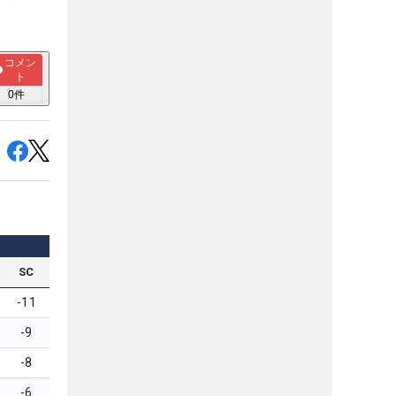
コメン
ト
0
件
SC
-11
-9
-8
-6