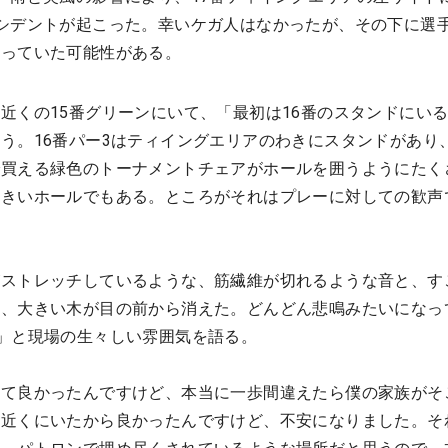
シデントが起こった。幸いケガ人はなかったが、その下に選
なっていた可能性がある。
近くの15番グリーンにいて、「最初は16番のスタンドにい
う。16番パー3はティイングエリアのわきにスタンドがあり
で買える緑色のトーナメントチェアがホールを囲うようにたく
大きいホールでもある。ところがそれはプレーに対しての歓声
がストレッチしているような、筋繊維が切れるような音と、す
て、大きい木が目の前から消えた。どんどん悲鳴みたいになっ
」と現場の生々しい雰囲気を語る。
くて良かったんですけど、本当に一歩間違えたら僕の家族がそ
ぐ近くにいたから良かったんですけど、不安になりました。そ