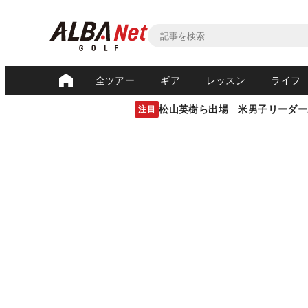
全ツアー
ギア
レッスン
ライフ
松山英樹ら出場 米男子リーダー
注目