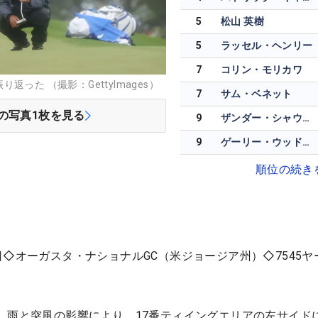
5
松山 英樹
5
ラッセル・ヘンリー
7
コリン・モリカワ
った （撮影：GettyImages）
7
サム・ベネット
の写真
1
枚を見る
9
ザンダー・シャウフェレ
9
ゲーリー・ウッドランド
順位の続き
日◇オーガスタ・ナショナルGC（米ジョージア州）◇7545ヤ
、雨と突風の影響により、17番ティイングエリアの左サイド