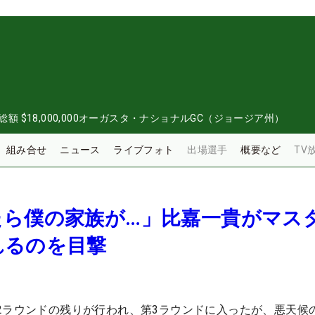
総額
$18,000,000
オーガスタ・ナショナルGC（ジョージア州）
組み合せ
ニュース
ライブフォト
出場選手
概要など
TV
たら僕の家族が…」比嘉一貴がマス
れるのを目撃
2ラウンドの残りが行われ、第3ラウンドに入ったが、悪天候