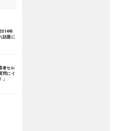
014年
れ話題に
年覇者セル
質問にイ
！」