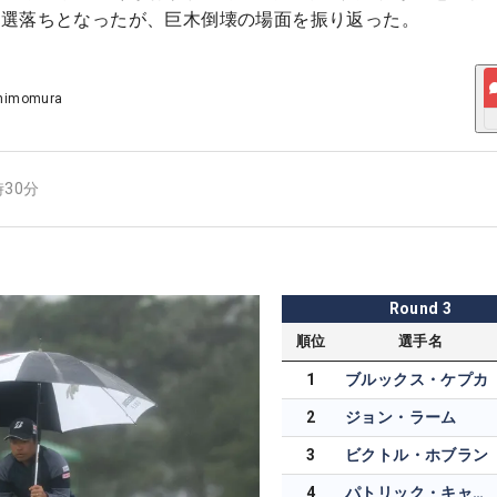
予選落ちとなったが、巨木倒壊の場面を振り返った。
Shimomura
時30分
Round
3
順位
選手名
1
ブルックス・ケプカ
2
ジョン・ラーム
3
ビクトル・ホブラン
4
パトリック・キャントレー