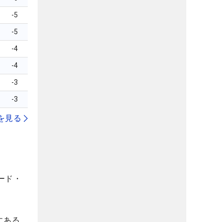
-5
-5
-4
-4
-3
-3
を見る
ード・
にある