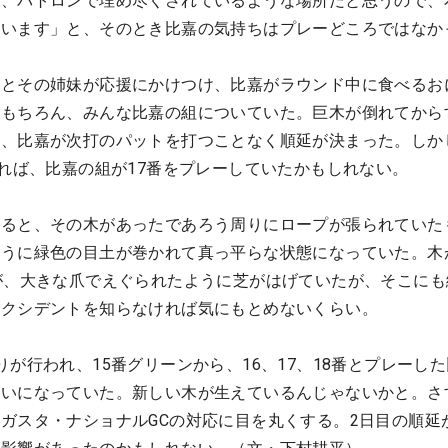
ら、パトロンで埋め尽くされているような場所だと思うので、
思います」と、そのとき比嘉の気持ちはプレーどころではなか
母とその姉妹が応援にかけつけ、比嘉がラウンド中に食べるお
もちろん、みんな比嘉の組についていた。巨木が倒れてから
り、比嘉が次打のパットを打つことなく順延が決まった。しか
ければ、比嘉の組が17番をプレーしていたかもしれない。
みると、その木があったであろう周りにロープが張られていた
ように緑色の目土が巻かれて真っ平らな状態になっていた。木
が、大きな爪でえぐられたように芝がはげていたが、そこにも
アクシデントを知らなければ気にもとめないくらい。
が行われ、15番グリーンから、16、17、18番とプレーし
れいになっていた。新しい木が生えているんじゃないかと。さ
ガスタ・ナショナルGCの対応に目を丸くする。2日目の順延