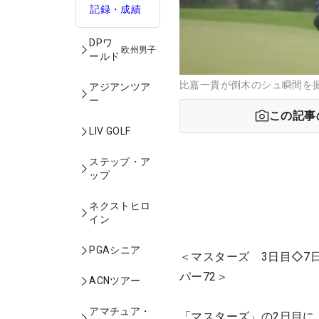
記録・成績
DPワ
欧州男子
ールド
比嘉一貴が倒木のシュ瞬間を振り返
アジアンツア
ー
この記事
LIV GOLF
ステップ・ア
ップ
ネクストヒロ
イン
PGAシニア
＜マスターズ 3日目◇7
パー72＞
ACNツアー
アマチュア・
「マスターズ」の2日目に