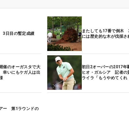
またしても17番で倒木 2
 3日目の暫定成績
には歴史的な木が伐採さ
開催のオーガスタで大
初日2オーバーの2017
 幸いにもケガ人は出
ヒオ・ガルシア 記者の
様
ライラ「もうやめてくれ
アー 第1ラウンドの