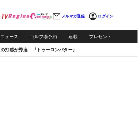
メルマガ登録
ログイン
Sニュース
ゴルフ場予約
連載
プレゼント
しの打感が秀逸 『トゥーロンパター』