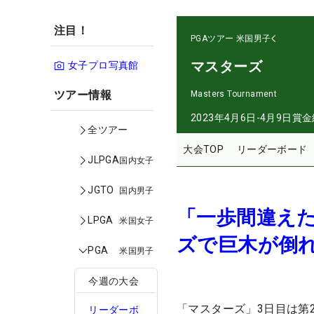
注目！
PGAツアー
米国男子
マスターズ
女子プロ写真館
ツアー情報
Masters Tournament
2023年4月6日-4月9日
賞金
全ツアー
大会TOP
リーダーボード
JLPGA
国内女子
JGTO
国内男子
「一歩間違え
LPGA
米国女子
ズで巨木が倒
PGA
米国男子
今週の大会
「マスターズ」3日目は第
リーダーボ