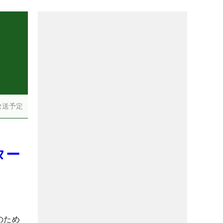
放送予定
ター
のため