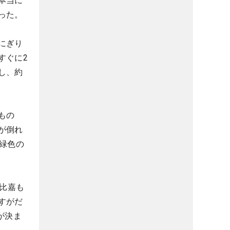
本当に
った。
にぎり
すぐに2
し、約
もの
が倒れ
緑色の
た比嘉も
すがだ
が決ま