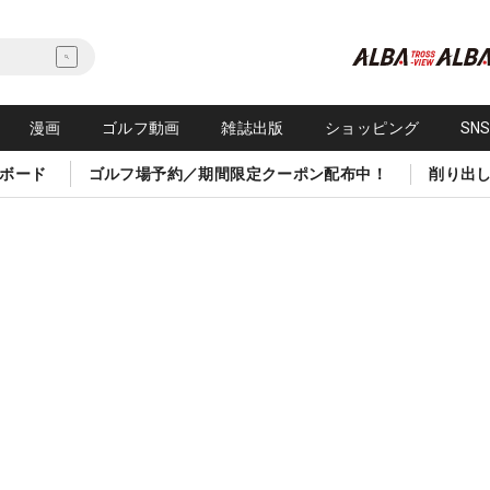
漫画
ゴルフ動画
雑誌出版
ショッピング
SN
ボード
ゴルフ場予約／期間限定クーポン配布中！
削り出