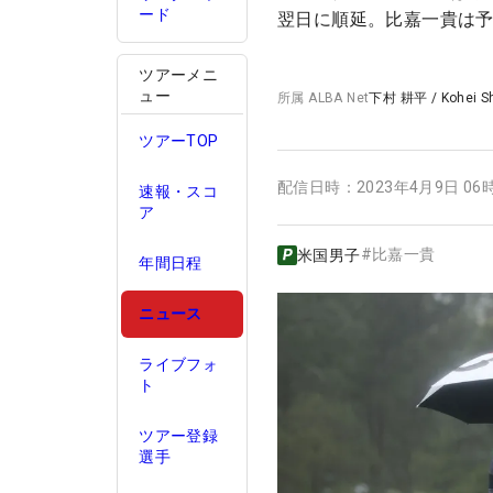
ード
翌日に順延。比嘉一貴は
ツアーメニ
ュー
所属
ALBA Net
下村 耕平
/
Kohei 
ツアーTOP
配信日時：
2023年4月9日 06
速報・スコ
ア
#
比嘉一貴
米国男子
年間日程
ニュース
ライブフォ
ト
ツアー登録
選手