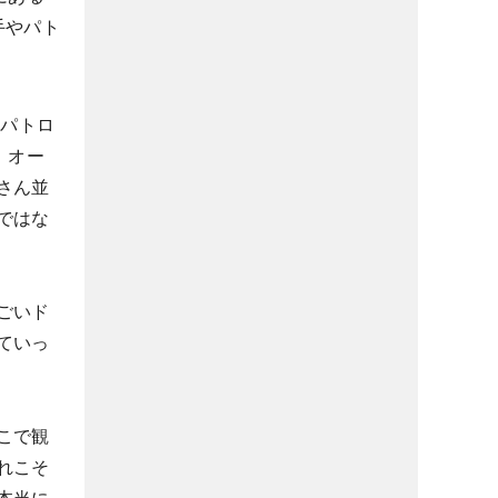
手やパト
るパトロ
、オー
さん並
ではな
ごいド
ていっ
こで観
れこそ