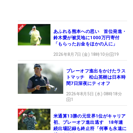
あふれる熊本への思い 首位発進・
鈴木愛が被災地に1000万円寄付
「もらったお金をほかの人に」
2026年8月7日 (金) 18時10分
19
プレーオフ進出をかけたラス
トマッチ 松山英樹は日本時
間7日深夜にティオフ
2026年8月5日 (水) 08時18分
1
米通算13勝の元世界1位がキャリア
初、プレーオフ進出逃す 18年連
続出場記録も終止符「何事も永遠に