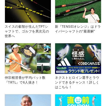
スイスの叡智が生んだTPTシ
新『TENSEIオレンジ』はドラ
ャフトで、ゴルフを異次元の
イバーシャフトの“最適解”
世界へ
仲宗根澄香が平均パット数
ネクストヒロイン選手とラウ
『TRTL』で6人抜き！
ンドできるチャンス！詳しく
はこちら！