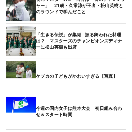
月愛（りるあ）さん。21歳の久常と23歳の古川さん
ャー」 21歳・久常涼が王者・松山英樹と
の若い2人は、まさに“力を合わせ”ながら歩みを進め
のラウンドで学んだこと
ていった。古川さんも、日本女子プロゴルフ協会
（JLPGA）の最終プロテストまでコマを進めるな
ど、トップアマゴルファーとして知られる存在。今
「生きる伝説」が集結…振る舞われた料理
年は米国ツアーで戦う久常のサポートに専念する
は？ マスターズのチャンピオンズディナ
ーに松山英樹も出席
が、その見事なクラブさばきで会場に詰め掛けたパ
トロンの歓声を浴びた。
3番ではティショットを任され、見事にグリーンオ
ケプカの子どもがかわいすぎる【写真】
ンからパーをセーブ。2度目の出番となった最終9番
では、ピン奥1.5メートルにつけるスーパーショット
で会場を沸かせた。そんな大活躍のガールフレンド
も「うれしかったです」と笑顔が弾ける時間になっ
今週の国内女子は熊本大会 初日組み合わ
た。「まさかこんな早く（マスターズに）来ること
せ＆スタート時間
ができるとは、という感じ。また涼くんとここに戻
ってこられるように頑張りたいなと思います」。こ