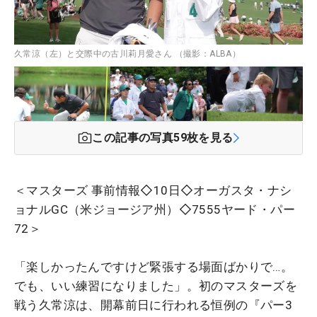
久常涼（左）と交際中の古川莉月愛さん （撮影：ALBA）
この記事の写真
59
枚を見る
＜マスターズ 事前情報◇10日◇オーガスタ・ナシ
ョナルGC（米ジョージア州）◇7555ヤード・パー
72＞
「楽しかったんですけど緊張する場面ばかりで…。
でも、いい練習になりました」。初のマスターズを
戦う久常涼は、開幕前日に行われる恒例の『パー3