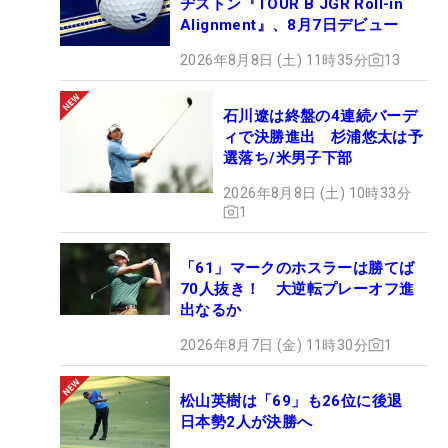
ヂストン『TOUR B JGR Roll-in
Alignment』、8月7日デビュー
2026年8月8日 (土) 11時35分
13
石川遼は終盤の4連続バーデ
ィで決勝進出 杉浦悠太は予
選落ち/米男子下部
2026年8月8日 (土) 10時33分
1
「61」マークのホスラーは勝てば
70人抜き！ 大逆転プレーオフ進
出なるか
2026年8月7日 (金) 11時30分
1
松山英樹は「69」も26位に後退
日本勢2人が決勝へ