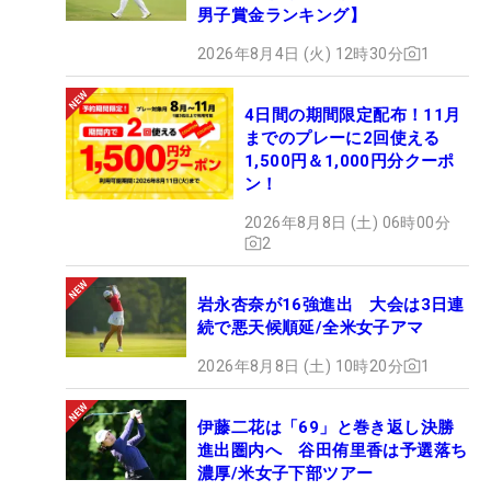
男子賞金ランキング】
2026年8月4日 (火) 12時30分
1
4日間の期間限定配布！11月
までのプレーに2回使える
1,500円＆1,000円分クーポ
ン！
2026年8月8日 (土) 06時00分
2
岩永杏奈が16強進出 大会は3日連
続で悪天候順延/全米女子アマ
2026年8月8日 (土) 10時20分
1
伊藤二花は「69」と巻き返し決勝
進出圏内へ 谷田侑里香は予選落ち
濃厚/米女子下部ツアー