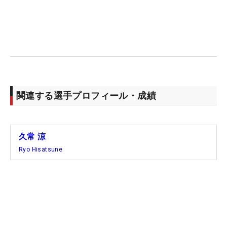
う古川さんが言うと、すかさず久常も「頑張りま
す！」と力を込める“ナイスコンビネーション”も見
せた。
最終的には5アンダーを記録したリッキー・ファウ
ラー（米国）が、今年のパー3コンテストを制し、
久常は1オーバーという結果だった。ただスコアだ
関連する選手プロフィール・成績
けでは語れない、思い出の1ページをオーガスタで
つづることができた。（文・間宮輝憲）
久常 涼
Ryo Hisatsune