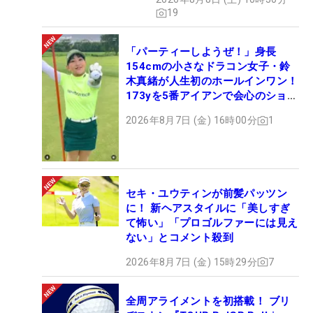
19
「パーティーしようぜ！」身長
154cmの小さなドラコン女子・鈴
木真緒が人生初のホールインワン！
173yを5番アイアンで会心のショッ
ト
2026年8月7日 (金) 16時00分
1
セキ・ユウティンが前髪パッツン
に！ 新ヘアスタイルに「美しすぎ
て怖い」「プロゴルファーには見え
ない」とコメント殺到
2026年8月7日 (金) 15時29分
7
全周アライメントを初搭載！ ブリ