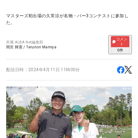
マスターズ初出場の久常涼が名物・パー3コンテストに参加し
た。
コメン
所属
ALBA Net編集部
ト
間宮 輝憲
/
Terunori Mamiya
0
件
配信日時：
2024年4月11日 11時00分