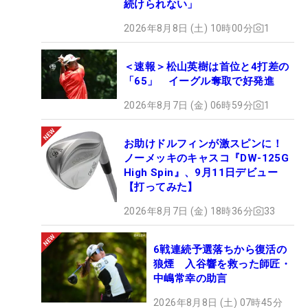
続けられない」
2026年8月8日 (土) 10時00分
1
＜速報＞松山英樹は首位と4打差の
「65」 イーグル奪取で好発進
2026年8月7日 (金) 06時59分
1
お助けドルフィンが激スピンに！
ノーメッキのキャスコ『DW-125G
High Spin』、9月11日デビュー
【打ってみた】
2026年8月7日 (金) 18時36分
33
6戦連続予選落ちから復活の
狼煙 入谷響を救った師匠・
中嶋常幸の助言
2026年8月8日 (土) 07時45分