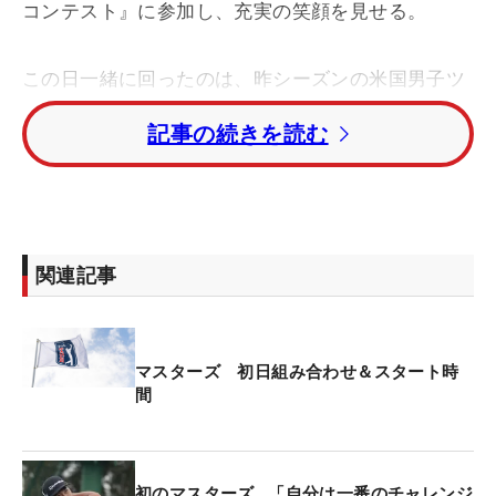
コンテスト』に参加し、充実の笑顔を見せる。
この日一緒に回ったのは、昨シーズンの米国男子ツ
アーで年間王者に輝いたビクトル・ホブラン（ノル
記事の続きを読む
ウェー）と、2021-22シーズンの米ツアー新人王キ
ャメロン・ヤング（米国）。6番ではホブランがホ
ールインワンを達成する“貫禄のプレー”も目の当た
りにした。この大盛り上がり直後にティショットの
出番を迎えた時は、やはり“打ちづらそう”な表情
関連記事
も。「思いっきり（グリーン）奥にいきました
（笑）。あしたからも頑張りたいですね」。そんな
できごともあったが、小さいころから憧れてきた舞
マスターズ 初日組み合わせ＆スタート時
台で、その恒例行事に参加できたことは大きな誇り
間
となる。
つなぎ姿でキャディを務めたのは、交際中の古川莉
初のマスターズ…「自分は一番のチャレンジ