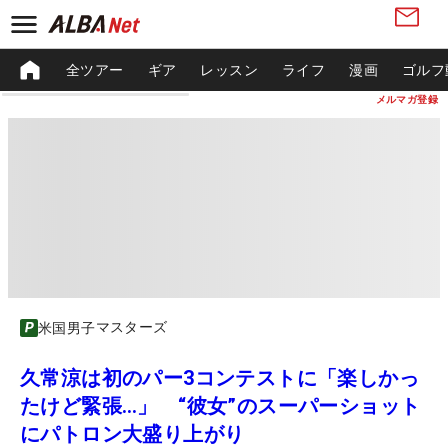
全ツアー
ギア
レッスン
ライフ
漫画
ゴルフ
メルマガ登録
マスターズ
米国男子
久常涼は初のパー3コンテストに「楽しかっ
たけど緊張…」 “彼女”のスーパーショット
にパトロン大盛り上がり