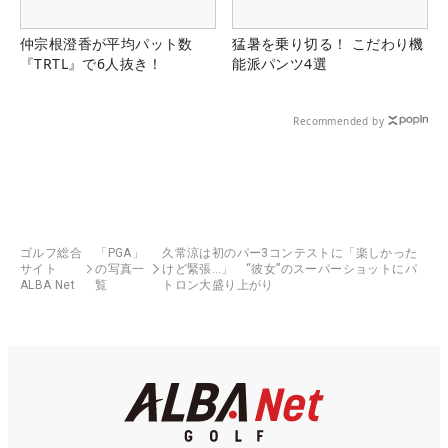
仲宗根澄香が平均パット数
猛暑を乗り切る！ こだわり機
『TRTL』で6人抜き！
能派パンツ4選
Recommended by
ゴルフ総合
「PGA」
久常涼は初のパー3コンテストに「楽しかった
サイト
の写真一
けど緊張…」 “彼女”のスーパーショットにパ
ALBA Net
覧
トロン大盛り上がり