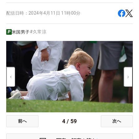
配信日時：
2024年4月11日 11時00分
#
久常涼
米国男子
4
/
59
前へ
次へ