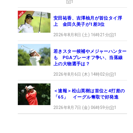
1
安田祐香、吉澤柚月が首位タイ浮
上 金田久美子が1差3位
2026年8月8日 (土) 16時21分
1
若きスター候補やメジャーハンター
も PGAプレーオフ争い、当落線
上の大物選手は？
2026年8月6日 (木) 14時02分
1
＜速報＞松山英樹は首位と4打差の
「65」 イーグル奪取で好発進
2026年8月7日 (金) 06時59分
1