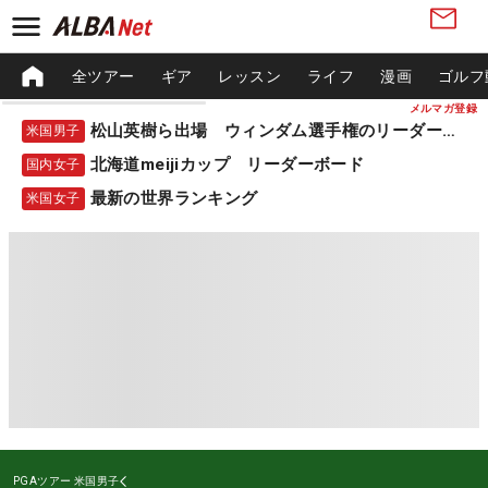
全ツアー
ギア
レッスン
ライフ
漫画
ゴルフ
メルマガ登録
松山英樹ら出場 ウィンダム選手権のリーダーボード
米国男子
北海道meijiカップ リーダーボード
国内女子
最新の世界ランキング
米国女子
PGAツアー
米国男子