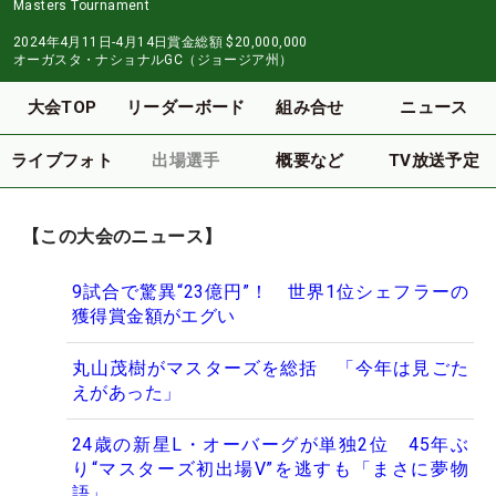
Masters Tournament
2024年4月11日-4月14日
賞金総額
$20,000,000
オーガスタ・ナショナルGC（ジョージア州）
大会TOP
リーダーボード
組み合せ
ニュース
ライブフォト
出場選手
概要など
TV放送予定
【この大会のニュース】
9試合で驚異“23億円”！ 世界1位シェフラーの
獲得賞金額がエグい
丸山茂樹がマスターズを総括 「今年は見ごた
えがあった」
24歳の新星L・オーバーグが単独2位 45年ぶ
り“マスターズ初出場V”を逃すも「まさに夢物
語」