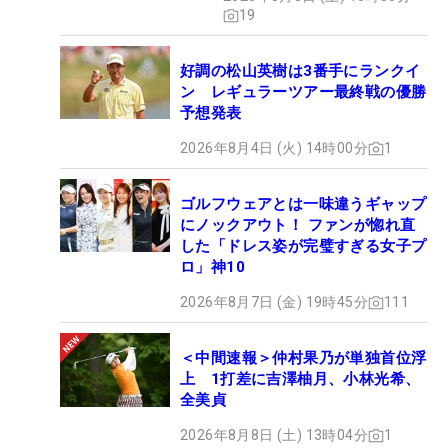
19
好調の松山英樹は3番手にランクイ
ン レギュラーツアー最終戦の優勝
予想発表
2026年8月4日 (火) 14時00分
1
ゴルフウェアとは一味違うギャップ
にノックアウト！ ファンが惚れ直
した「ドレス姿が完璧すぎる女子プ
ロ」神10
2026年8月7日 (金) 19時45分
111
＜中間速報＞仲村果乃が単独首位浮
上 1打差に吉澤柚月、小林光希、
全美貞
2026年8月8日 (土) 13時04分
1