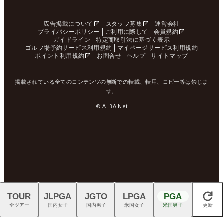
広告掲載について
スタッフ募集
運営会社
プライバシーポリシー
ご利用に際して
会員規約
ガイドライン
特定商取引法に基づく表示
ゴルフ場予約サービス利用規約
マイページサービス利用規約
ポイント利用規約
お問合せ
ヘルプ
サイトマップ
掲載されている全てのコンテンツの無断での転載、転用、コピー等は禁じま
す。
© ALBA Net
TOUR
JLPGA
JGTO
LPGA
PGA
閉じる
全ツアー
国内女子
国内男子
米国女子
米国男子
更新