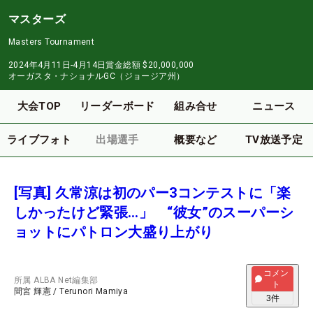
マスターズ
Masters Tournament
2024年4月11日-4月14日
賞金総額
$20,000,000
オーガスタ・ナショナルGC（ジョージア州）
大会TOP
リーダーボード
組み合せ
ニュース
ライブフォト
出場選手
概要など
TV放送予定
[写真] 久常涼は初のパー3コンテストに「楽
しかったけど緊張…」 “彼女”のスーパーシ
ョットにパトロン大盛り上がり
コメン
所属
ALBA Net編集部
ト
間宮 輝憲
/
Terunori Mamiya
3
件