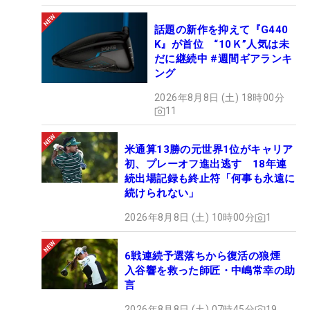
話題の新作を抑えて『G440
K』が首位 “10Ｋ”人気は未
だに継続中 #週間ギアランキ
ング
2026年8月8日 (土) 18時00分
11
米通算13勝の元世界1位がキャリア
初、プレーオフ進出逃す 18年連
続出場記録も終止符「何事も永遠に
続けられない」
2026年8月8日 (土) 10時00分
1
6戦連続予選落ちから復活の狼煙
入谷響を救った師匠・中嶋常幸の助
言
2026年8月8日 (土) 07時45分
19