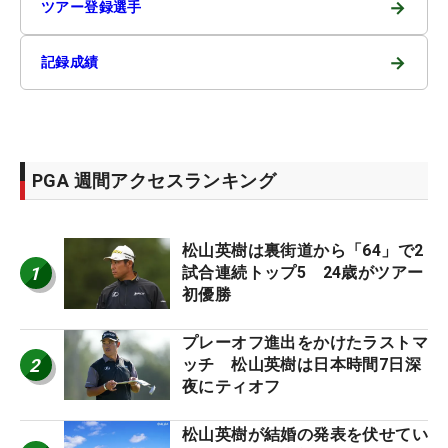
→
ツアー登録選手
→
記録成績
PGA 週間アクセスランキング
松山英樹は裏街道から「64」で2
1
試合連続トップ5 24歳がツアー
初優勝
プレーオフ進出をかけたラストマ
2
ッチ 松山英樹は日本時間7日深
夜にティオフ
松山英樹が結婚の発表を伏せてい