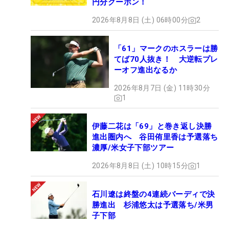
円分クーポン！
2026年8月8日 (土) 06時00分
2
「61」マークのホスラーは勝
てば70人抜き！ 大逆転プレ
ーオフ進出なるか
2026年8月7日 (金) 11時30分
1
伊藤二花は「69」と巻き返し決勝
進出圏内へ 谷田侑里香は予選落ち
濃厚/米女子下部ツアー
2026年8月8日 (土) 10時15分
1
石川遼は終盤の4連続バーディで決
勝進出 杉浦悠太は予選落ち/米男
子下部