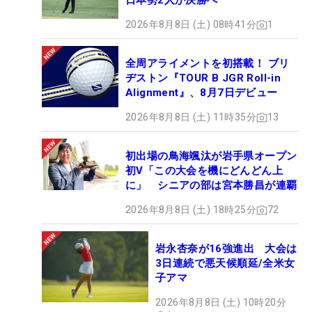
日本勢2人が決勝へ
2026年8月8日 (土) 08時41分
1
全周アライメントを初搭載！ ブリ
ヂストン『TOUR B JGR Roll-in
Alignment』、8月7日デビュー
2026年8月8日 (土) 11時35分
13
初出場の鳥海颯汰が岩手県オープン
初V「この大会を機にどんどん上
に」 シニアの部は宮本勝昌が連覇
2026年8月8日 (土) 18時25分
72
岩永杏奈が16強進出 大会は
3日連続で悪天候順延/全米女
子アマ
2026年8月8日 (土) 10時20分