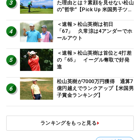
3
た理由とは？素顔を見せない松山
の“哲学”【Pick Up 米国男子ツア
ー十大ニュース】
＜速報＞松山英樹は初日
4
「67」 久常涼は4アンダーでホ
ールアウト
＜速報＞松山英樹は首位と4打差
5
の「65」 イーグル奪取で好発
進
松山英樹が7000万円獲得 通算7
6
億円越えでランクアップ【米国男
子賞金ランキング】
ランキングをもっと見る