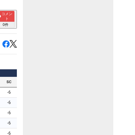
コメン
ト
0
件
SC
-6
-6
-6
-6
-6