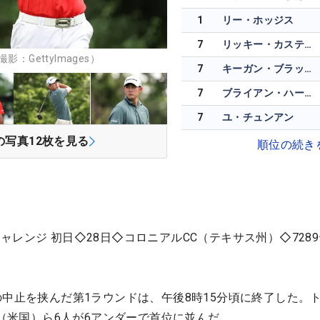
1
リー・ホッジス
7
リッキー・カスティロ
：GettyImages）
7
キーガン・ブラッドリー
7
ブライアン・ハーマン
7
ユ・チュンアン
の写真
12
枚を見る
順位の続き
レンジ 初日◇28日◇コロニアルCC（テキサス州）◇728
の中止を挟んだ第1ラウンドは、午後8時15分頃に終了した。
ン（米国）ら6人が6アンダーで首位に並んだ。