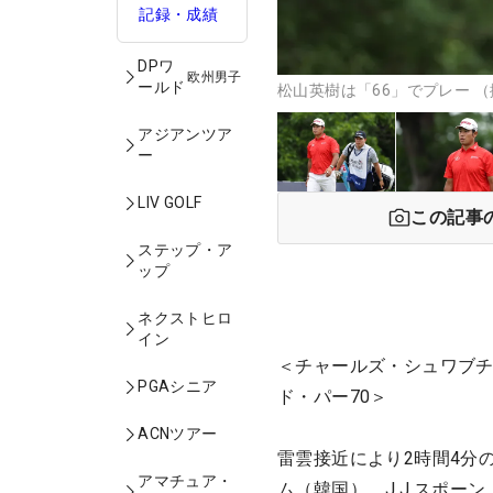
記録・成績
DPワ
欧州男子
ールド
松山英樹は「66」でプレー （撮影
アジアンツア
ー
LIV GOLF
この記事
ステップ・ア
ップ
ネクストヒロ
イン
＜チャールズ・シュワブチャ
PGAシニア
ド・パー70＞
ACNツアー
雷雲接近により2時間4分
アマチュア・
ム（韓国）、J.J.スポー