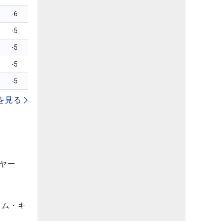
-6
-5
-5
-5
-5
を見る
9ヤー
トム・キ