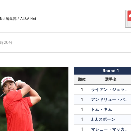
 Net編集部
/
ALBA Net
0時20分
Round
1
順位
選手名
1
ライアン・ジェラルド
1
アンドリュー・パットナム
1
トム・キム
1
J.J.スポーン
1
マシュー・マッカーティ