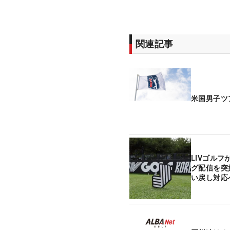
関連記事
米国男子ツ
LIVゴル
グ配信を突
い戻し対応