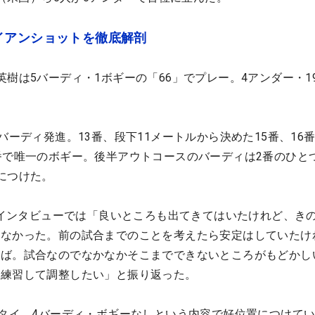
イアンショットを徹底解剖
英樹は5バーディ・1ボギーの「66」でプレー。4アンダー・1
バーディ発進。13番、段下11メートルから決めた15番、16
番で唯一のボギー。後半アウトコースのバーディは2番のひと
につけた。
Tのインタビューでは「良いところも出てきてはいたけれど、き
かなかった。前の試合までのことを考えたら安定はしていたけ
れば。試合なのでなかなかそこまでできないところがもどかし
、練習して調整したい」と振り返った。
位タイ。4バーディ・ボギーなしという内容で好位置につけて