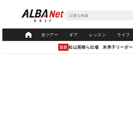
全ツアー
ギア
レッスン
ライフ
松山英樹ら出場 米男子リーダー
注目