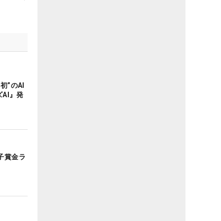
”のAI
AI』発
子賞金ラ