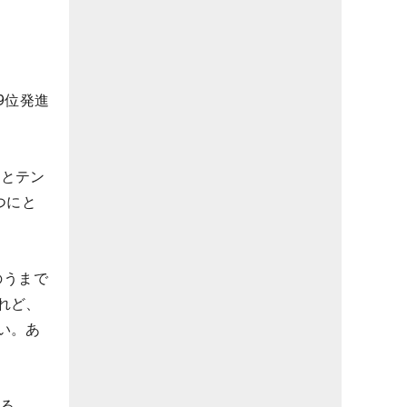
9位発進
番とテン
つにと
のうまで
れど、
い。あ
いる。