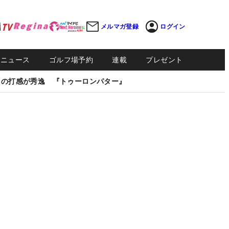
メルマガ登録
ログイン
Sニュース
ゴルフ場予約
連載
プレゼント
しの打感が秀逸 『トゥーロンパター』