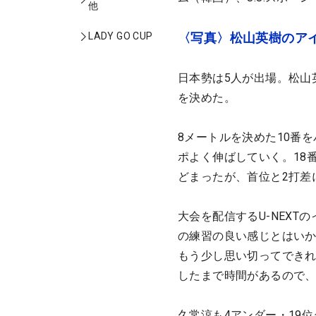
他
LADY GO CUP
〈写真〉松山英樹のア
日本勢は5人が出場。松山
を決めた。
8メートルを決めた10番を
ポよく伸ばしていく。18
どまったが、首位と2打差
大会を配信するU-NEX
の練習の良い感じとはい
もう少し思い切ってでき
したまで時間があるので
久常涼も4アンダー・19