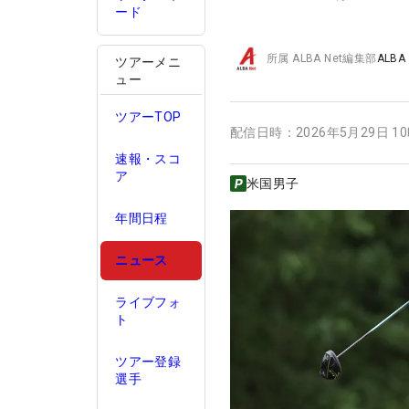
ード
所属
ALBA Net編集部
ALBA
ツアーメニ
ュー
ツアーTOP
配信日時：
2026年5月29日 1
速報・スコ
ア
米国男子
年間日程
ニュース
ライブフォ
ト
ツアー登録
選手