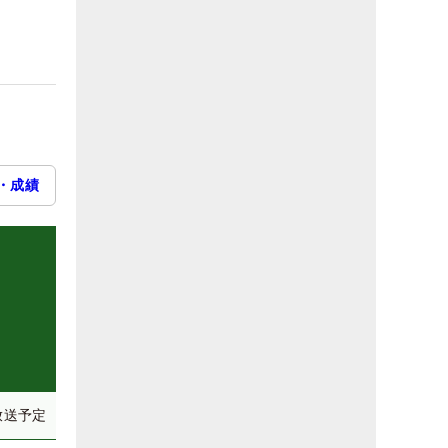
・成績
放送予定