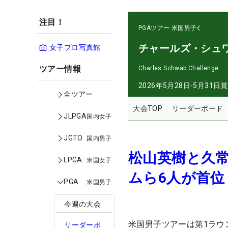
注目！
PGAツアー
米国男子
チャールズ・シュ
女子プロ写真館
ツアー情報
Charles Schwab Challenge
2026年5月28日-5月31日
賞
全ツアー
大会TOP
リーダーボード
JLPGA
国内女子
JGTO
国内男子
松山英樹と久常
LPGA
米国女子
ムら6人が首位
PGA
米国男子
今週の大会
米国男子ツアーは第1ラウ
リーダーボ