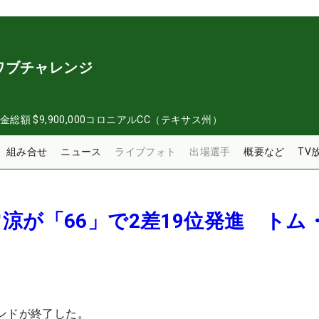
ワブチャレンジ
金総額
$9,900,000
コロニアルCC（テキサス州）
組み合せ
ニュース
ライブフォト
出場選手
概要など
TV
涼が「66」で2差19位発進 トム
ンドが終了した。