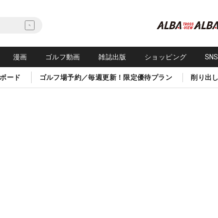
漫画
ゴルフ動画
雑誌出版
ショッピング
SN
ボード
ゴルフ場予約／毎週更新！限定優待プラン
削り出