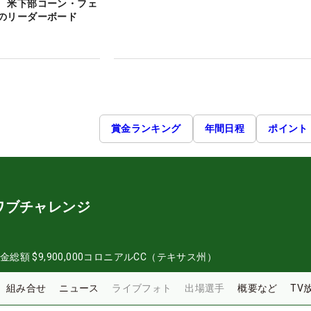
 米下部コーン・フェ
のリーダーボード
賞金ランキング
年間日程
ポイント
ワブチャレンジ
金総額
$9,900,000
コロニアルCC（テキサス州）
組み合せ
ニュース
ライブフォト
出場選手
概要など
TV