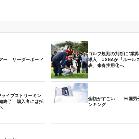
ゴルフ規則の判断に“業界初
アー リーダーボード
導入 USGAが『ルールズ
表、来春実用化へ
フがライブストリーミン
金額がすごい！ 米国男
如終了 購入者には払
ンキング
へ