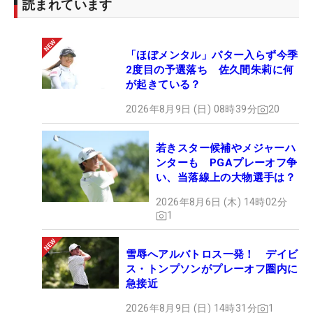
読まれています
「ほぼメンタル」パター入らず今季
2度目の予選落ち 佐久間朱莉に何
が起きている？
2026年8月9日 (日) 08時39分
20
若きスター候補やメジャーハ
ンターも PGAプレーオフ争
い、当落線上の大物選手は？
2026年8月6日 (木) 14時02分
1
雪辱へアルバトロス一発！ デイビ
ス・トンプソンがプレーオフ圏内に
急接近
2026年8月9日 (日) 14時31分
1