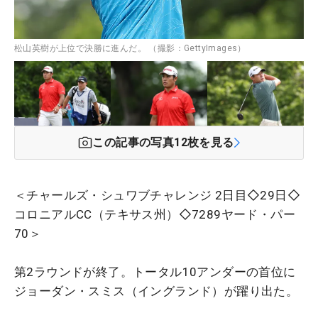
松山英樹が上位で決勝に進んだ。 （撮影：GettyImages）
この記事の写真
12
枚を見る
＜チャールズ・シュワブチャレンジ 2日目◇29日◇
コロニアルCC（テキサス州）◇7289ヤード・パー
70＞
第2ラウンドが終了。トータル10アンダーの首位に
ジョーダン・スミス（イングランド）が躍り出た。