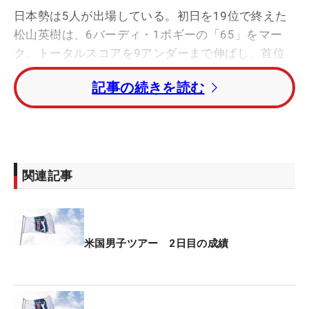
日本勢は5人が出場している。初日を19位で終えた
松山英樹は、6バーディ・1ボギーの「65」をマー
ク。トータルスコアを9アンダーまで伸ばし、首位
と1打差の2位タイで決勝ラウンドに進んだ。同順位
記事の続きを読む
にはブライアン・ハーマン、ライアン・ジェラル
ド、マイケル・トルビョンセン（米国）も並ぶ。
久常涼も「68」と伸ばし、トータル6アンダー・15
位タイ。中島啓太はトータル5アンダー・25位タ
関連記事
イ、金谷拓実はトータル2アンダー・65位タイとカ
ットライン上ながら予選通過を果たした。トータル
1オーバー・87位タイの平田憲聖も予選落ちした。
米国男子ツアー 2日目の成績
賞金総額は990万ドル（約15億6420万円）、優勝者
は178万2000ドル（約2億8300万円）を獲得する。