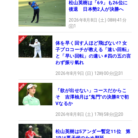
松山英樹は「69」も26位に
後退 日本勢2人が決勝へ
2026年8月8日 (土) 08時41分
1
体を早く回す人ほど飛ばない!? 女
子プロコーチが教える「速い回転」
と「早い回転」の違い #四の五の言
わず振り氣れ
2026年8月9日 (日) 12時00分
31
「欲が出せない」コースだからこ
そ 吉澤柚月は“鬼門”の決勝Rで初
Vなるか
2026年8月8日 (土) 17時58分
20
松山英樹は5アンダー暫定11位 第