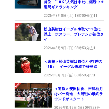
首位 “10Ｋ”人気は未だに継続中 #
週間ギアランキング
2026年8月8日 (土) 18時00分
11
松山英樹はイーグル奪取で11位に
浮上 ホスラー、ブレナンが首位タ
イ
2026年8月9日 (日) 08時53分
1
＜速報＞松山英樹は首位と4打差の
「65」 イーグル奪取で好発進
2026年8月7日 (金) 06時59分
1
＜速報＞安田祐香、吉澤柚月
はパー発進 大混戦の最終ラ
ウンドがスタート
2026年8月9日 (日) 09時28分