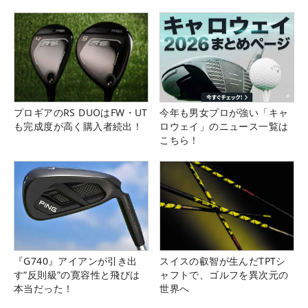
プロギアのRS DUOはFW・UT
今年も男女プロが強い「キャ
も完成度が高く購入者続出！
ロウェイ」のニュース一覧は
こちら！
『G740』アイアンが引き出
スイスの叡智が生んだTPTシ
す“反則級”の寛容性と飛びは
ャフトで、ゴルフを異次元の
本当だった！
世界へ