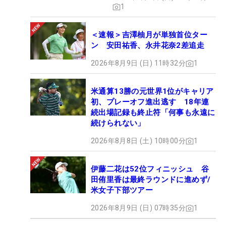
1
＜速報＞吉澤柚月が単独首位ター
ン 安田祐香、永井花奈2差追走
2026年8月9日 (日) 11時32分
1
米通算13勝の元世界1位がキャリア
初、プレーオフ進出逃す 18年連
続出場記録も終止符「何事も永遠に
続けられない」
2026年8月8日 (土) 10時00分
1
伊藤二花は52位フィニッシュ 谷
田侑里香は最終ラウンドに進めず/
米女子下部ツアー
2026年8月9日 (日) 07時35分
1