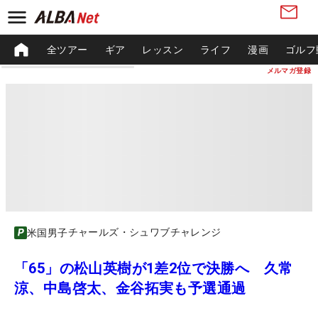
全ツアー
ギア
レッスン
ライフ
漫画
ゴルフ
メルマガ登録
チャールズ・シュワブチャレンジ
米国男子
「65」の松山英樹が1差2位で決勝へ 久常
涼、中島啓太、金谷拓実も予選通過