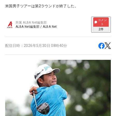
米国男子ツアーは第2ラウンドが終了した。
コメン
所属
ALBA Net編集部
ト
ALBA Net編集部
/
ALBA Net
2
件
配信日時：
2026年5月30日 08時40分