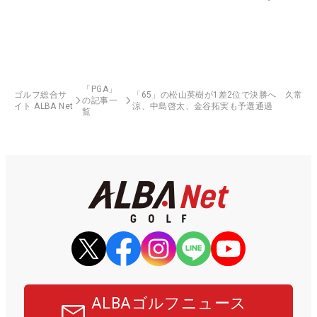
「PGA」
ゴルフ総合サ
「65」の松山英樹が1差2位で決勝へ 久常
の記事一
イト ALBA Net
涼、中島啓太、金谷拓実も予選通過
覧
ALBAゴルフニュース