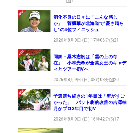
1
消化不良の日々に「こんな感じ
か」 菅楓華が北海道で“憂さ晴ら
し”の4位フィニッシュ
2026年8月9日 (日) 17時06分
21
同郷・桑木志帆は「雲の上の存
在」 小林光希が全英女王のキャデ
ィとツアー初Vへ
2026年8月9日 (日) 08時03分
20
予選落ち続きの1年目は「壁がすご
かった」 パット劇的改善の吉澤柚
月がプロ3年目で初V
2026年8月9日 (日) 16時42分
17