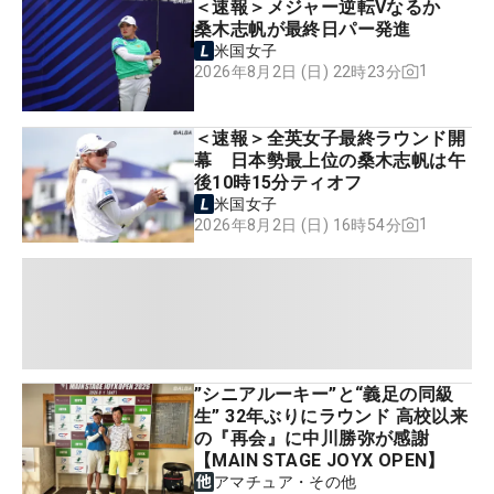
＜速報＞メジャー逆転Vなるか
桑木志帆が最終日パー発進
米国女子
1
2026年8月2日 (日) 22時23分
＜速報＞全英女子最終ラウンド開
幕 日本勢最上位の桑木志帆は午
後10時15分ティオフ
米国女子
1
2026年8月2日 (日) 16時54分
”シニアルーキー”と“義足の同級
生” 32年ぶりにラウンド 高校以来
の『再会』に中川勝弥が感謝
【MAIN STAGE JOYX OPEN】
アマチュア・その他