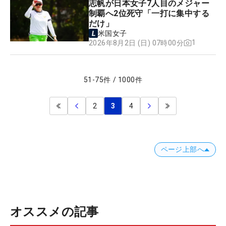
志帆が日本女子7人目のメジャー
制覇へ2位死守「一打に集中する
だけ」
米国女子
1
2026年8月2日 (日) 07時00分
51
-
75
件
/
1000
件
2
3
4
ページ上部へ
オススメの記事