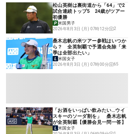
松山英樹は裏街道から「64」で2
試合連続トップ5 24歳がツアー
初優勝
米国男子
2
2026年8月3日 (月) 07時12分
桑木志帆の米ツアー参戦はいつか
ら？ 全英制覇で予選会免除「来
季は全部出たい」
米国女子
65
2026年8月3日 (月) 07時00分
「お酒をいっぱい飲みたい…ウイ
スキーのソーダ割を」 桑木志帆
が全英制覇【優勝会見一問一答】
米国女子
1
2026年8月3日 (月) 06時09分