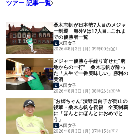
ツアー 記事一覧
桑木志帆が日本勢7人目のメジャ
ー制覇 海外Vは17人目…これま
での優勝者一覧
米国女子
1
2026年8月3日 (月) 09時00分
メジャー優勝を手繰り寄せた“窮
地からの一打” 桑木志帆が酔っ
た「人生で一番美味しい」勝利の
美酒
米国女子
66
2026年8月3日 (月) 08時26分
“お姉ちゃん”渋野日向子が岡山の
後輩・桑木志帆を祝福 全英制覇
に「ほんとにほんとにおめでと
う」
米国女子
2
2026年8月3日 (月) 07時15分