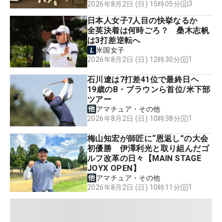
3
2026年8月2日 (日) 15時05分
日本人女子7人目の快挙なるか
全英決着は何時ごろ？ 桑木志帆
は3打差逆転へ
米国女子
1
2026年8月2日 (日) 12時30分
石川遼は7打差41位で最終日ヘ
19歳のB・ブラウンら首位/米下部
ツアー
アマチュア・その他
1
2026年8月2日 (日) 10時38分
梅山知宏が師匠に“恩返し”の大会
初優勝 伊澤利光と取り組んだゴ
ルフ改革の日々【MAIN STAGE
JOYX OPEN】
アマチュア・その他
1
2026年8月2日 (日) 10時11分