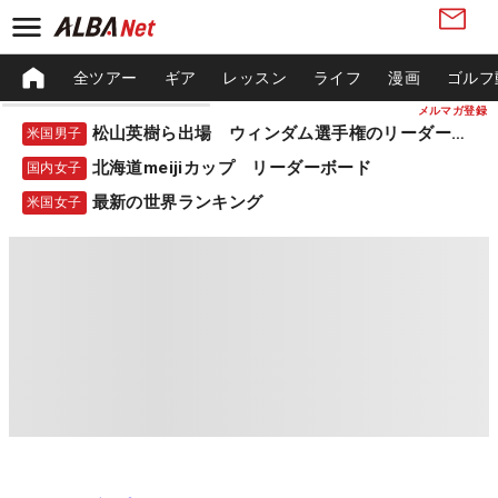
全ツアー
ギア
レッスン
ライフ
漫画
ゴルフ
メルマガ登録
松山英樹ら出場 ウィンダム選手権のリーダーボード
米国男子
北海道meijiカップ リーダーボード
国内女子
最新の世界ランキング
米国女子