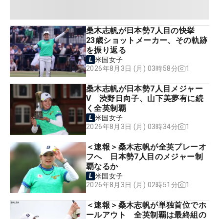
桑木志帆が日本勢7人目の快挙
23歳ショットメーカー、その軌跡
を振り返る
米国女子
1
2026年8月3日 (月) 03時58分
桑木志帆が日本勢7人目メジャー
V 渋野日向子、山下美夢有に続
く全英制覇
米国女子
1
2026年8月3日 (月) 03時34分
＜速報＞桑木志帆が全英プレーオ
フへ 日本勢7人目のメジャー制
覇なるか
米国女子
1
2026年8月3日 (月) 02時51分
＜速報＞桑木志帆が単独首位でホ
ールアウト 全英制覇は最終組の