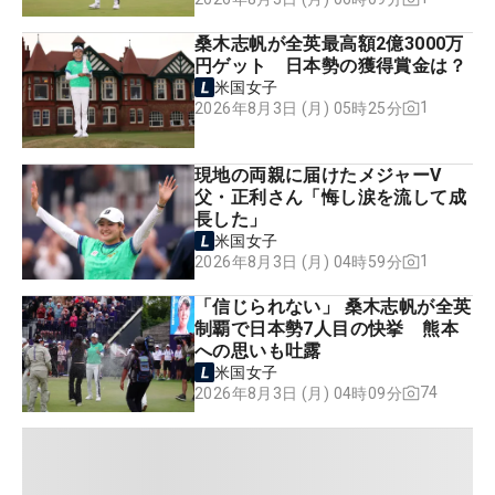
桑木志帆が全英最高額2億3000万
円ゲット 日本勢の獲得賞金は？
米国女子
1
2026年8月3日 (月) 05時25分
現地の両親に届けたメジャーV
父・正利さん「悔し涙を流して成
長した」
米国女子
1
2026年8月3日 (月) 04時59分
「信じられない」 桑木志帆が全英
制覇で日本勢7人目の快挙 熊本
への思いも吐露
米国女子
74
2026年8月3日 (月) 04時09分