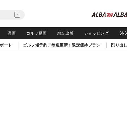
漫画
ゴルフ動画
雑誌出版
ショッピング
SN
ボード
ゴルフ場予約／毎週更新！限定優待プラン
削り出