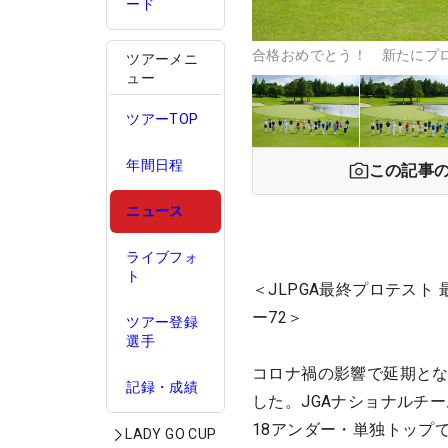
ード
合格おめでとう！ 新たにプロ
ツアーメニ
ュー
ツアーTOP
年間日程
この記事
ニュース
ライブフォ
ト
＜JLPGA最終プロテスト
ー72＞
ツアー登録
選手
コロナ禍の影響で延期とな
記録・成績
した。JGAナショナルチ
18アンダー・単独トップ
LADY GO CUP