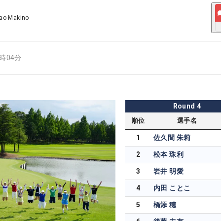
ao Makino
5時04分
Round
4
順位
選手名
1
佐久間 朱莉
2
松本 珠利
3
岩井 明愛
4
内田 ことこ
5
橋添 穂