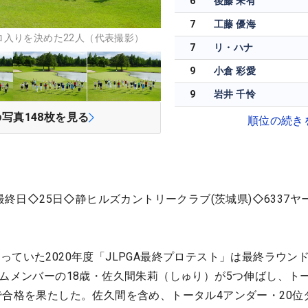
6
後藤 未有
7
工藤 優海
入りを決めた22人（代表撮影）
7
リ・ハナ
9
小倉 彩愛
9
岩井 千怜
の写真
148
枚を見る
順位の続き
 最終日◇25日◇静ヒルズカントリークラブ(茨城県)◇6337ヤ
っていた2020年度「JLPGA最終プロテスト」は最終ラウン
ームメンバーの18歳・佐久間朱莉（しゅり）が5つ伸ばし、ト
で合格を果たした。佐久間を含め、トータル4アンダー・20位