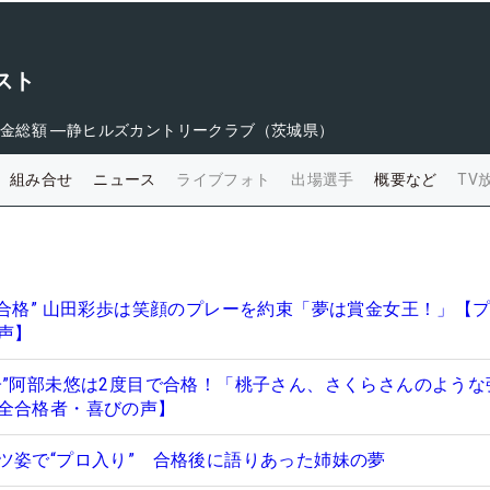
スト
金総額
―
静ヒルズカントリークラブ（茨城県）
組み合せ
ニュース
ライブフォト
出場選手
概要など
TV
“合格” 山田彩歩は笑顔のプレーを約束「夢は賞金女王！」【
声】
子”阿部未悠は2度目で合格！「桃子さん、さくらさんのような
全合格者・喜びの声】
ツ姿で“プロ入り” 合格後に語りあった姉妹の夢