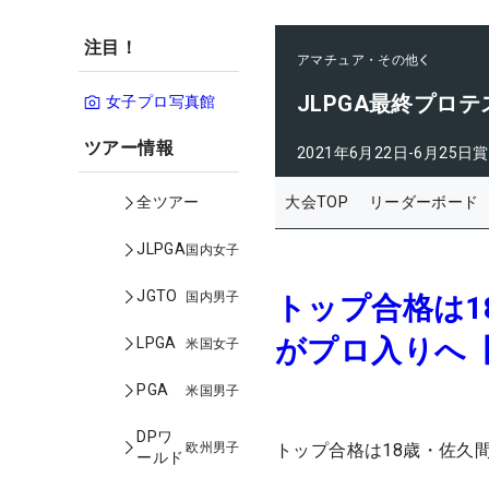
注目！
アマチュア・その他
JLPGA最終プロテ
女子プロ写真館
ツアー情報
2021年6月22日-6月25日
賞
大会TOP
リーダーボード
全ツアー
JLPGA
国内女子
JGTO
国内男子
トップ合格は1
がプロ入りへ【
LPGA
米国女子
PGA
米国男子
DPワ
欧州男子
トップ合格は18歳・佐久
ールド