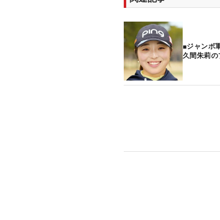
■ジャンボ
久間朱莉の