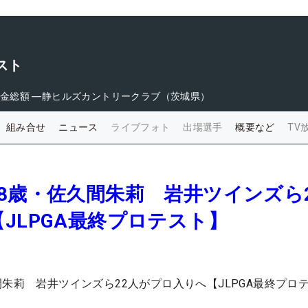
スト
金総額
―
静ヒルズカントリークラブ（茨城県）
組み合せ
ニュース
ライブフォト
出場選手
概要など
TV
8歳・佐久間朱莉 岩井ツインズら
JLPGA最終プロテスト】
間朱莉 岩井ツインズら22人がプロ入りへ【JLPGA最終プロ