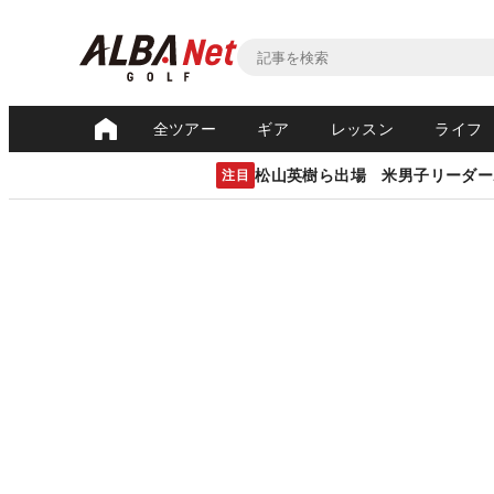
全ツアー
ギア
レッスン
ライフ
松山英樹ら出場 米男子リーダー
注目