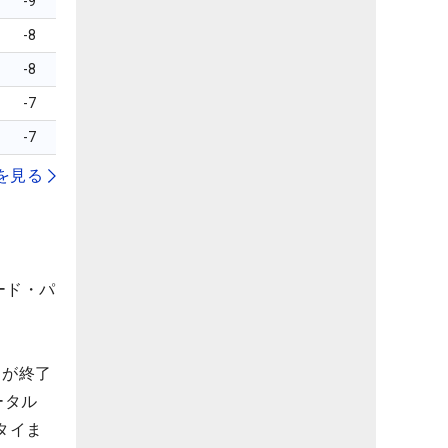
-9
-8
-8
-7
-7
を見る
ード・パ
ドが終了
ータル
タイま