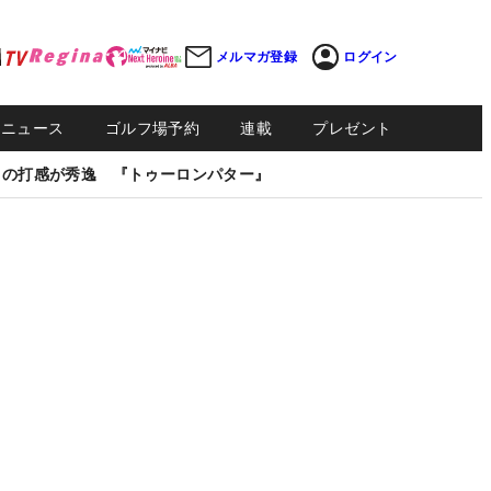
メルマガ登録
ログイン
Sニュース
ゴルフ場予約
連載
プレゼント
しの打感が秀逸 『トゥーロンパター』