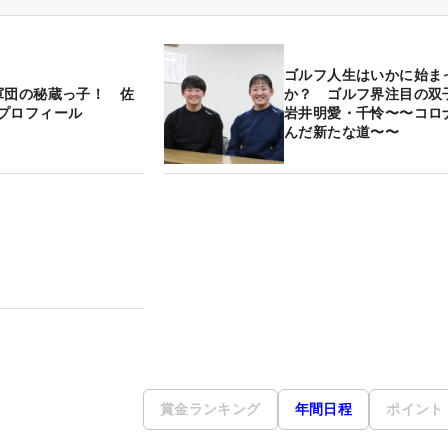
ゴルフ人生はいかに始ま
軍団の秘蔵っ子！ 佐
か？ ゴルフ界注目の双
プロフィール
岩井明愛・千怜〜〜コロ
んだ新たな道〜〜
賞金ランキング
年間日程
ポイント