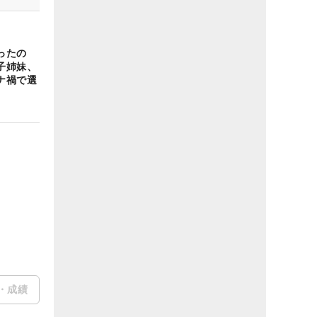
ったの
子姉妹、
ナ禍で選
・成績