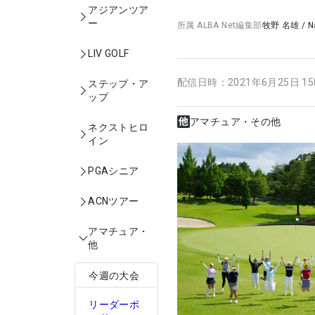
アジアンツア
ー
所属
ALBA Net編集部
牧野 名雄
/
N
LIV GOLF
配信日時：
2021年6月25日 1
ステップ・ア
ップ
アマチュア・その他
ネクストヒロ
イン
PGAシニア
ACNツアー
アマチュア・
他
今週の大会
リーダーボ