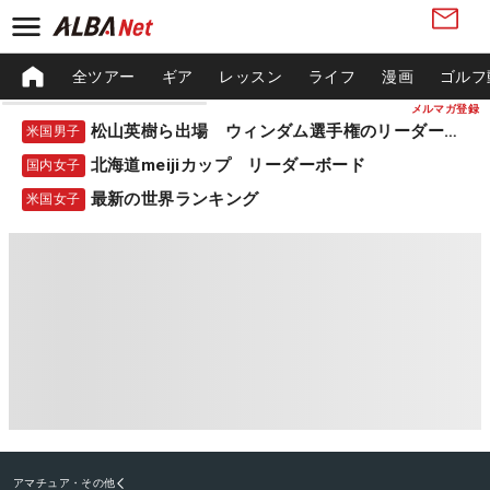
全ツアー
ギア
レッスン
ライフ
漫画
ゴルフ
メルマガ登録
松山英樹ら出場 ウィンダム選手権のリーダーボード
米国男子
北海道meijiカップ リーダーボード
国内女子
最新の世界ランキング
米国女子
アマチュア・その他