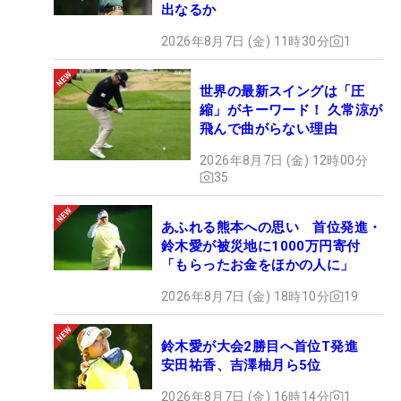
出なるか
2026年8月7日 (金) 11時30分
1
世界の最新スイングは「圧
縮」がキーワード！ 久常涼が
飛んで曲がらない理由
2026年8月7日 (金) 12時00分
35
あふれる熊本への思い 首位発進・
鈴木愛が被災地に1000万円寄付
「もらったお金をほかの人に」
2026年8月7日 (金) 18時10分
19
鈴木愛が大会2勝目へ首位T発進
安田祐香、吉澤柚月ら5位
2026年8月7日 (金) 16時14分
1