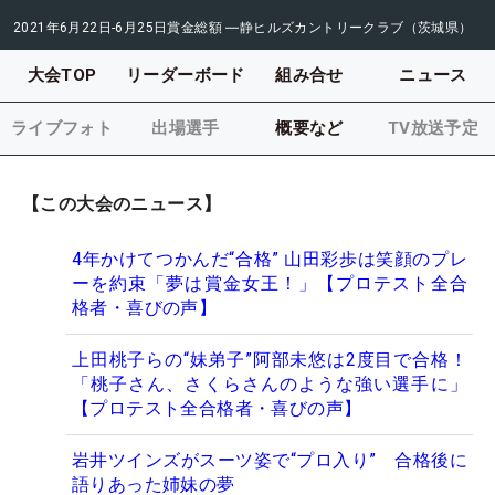
2021年6月22日-6月25日
賞金総額
―
静ヒルズカントリークラブ（茨城県）
大会TOP
リーダーボード
組み合せ
ニュース
ライブフォト
出場選手
概要など
TV放送予定
【この大会のニュース】
4年かけてつかんだ“合格” 山田彩歩は笑顔のプレ
ーを約束「夢は賞金女王！」【プロテスト全合
格者・喜びの声】
上田桃子らの“妹弟子”阿部未悠は2度目で合格！
「桃子さん、さくらさんのような強い選手に」
【プロテスト全合格者・喜びの声】
岩井ツインズがスーツ姿で“プロ入り” 合格後に
語りあった姉妹の夢