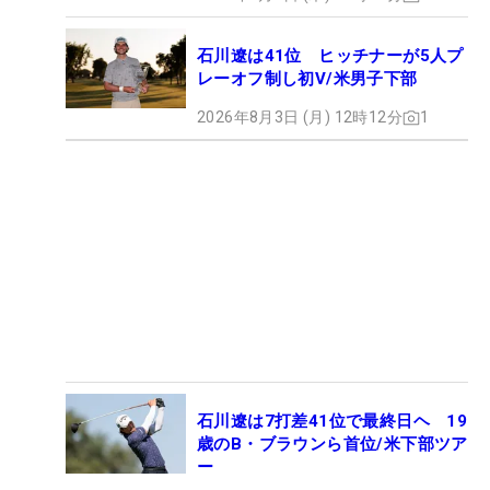
石川遼は41位 ヒッチナーが5人プ
レーオフ制し初V/米男子下部
2026年8月3日 (月) 12時12分
1
石川遼は7打差41位で最終日ヘ 19
歳のB・ブラウンら首位/米下部ツア
ー