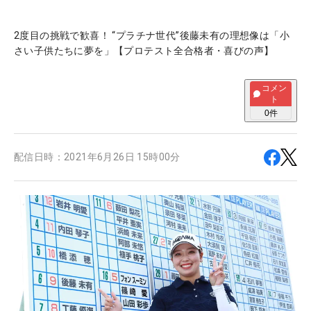
2度目の挑戦で歓喜！ “プラチナ世代”後藤未有の理想像は「小
さい子供たちに夢を」【プロテスト全合格者・喜びの声】
コメン
ト
0
件
配信日時：
2021年6月26日 15時00分