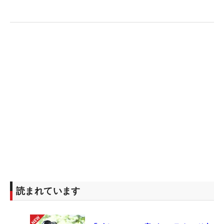
■
リ・ハナ
（トータル8アンダー・7位タイ）
「合格してうれしい。（報告は）お母さんにまず伝
えたいです。最終ラウンドはスタート前から緊張し
ました。今季は主にステップ・アップ・ツアーに出
場してますけど、その賞金ランクで1位になって、
来年レギュラーツアーで優勝したいです」
■小倉彩愛（さえ、トータル7アンダー・9位タイ）
「2019年のテストは最終からだったけど、今年は第
2次予選からでした。でもそこでいいプレーができ
て、自信になりました。最後まで自分のプレーをし
たいと思っていて、一打一打に集中できました。し
っかりレギュラーツアーの上位で戦えるよう、技術
読まれています
とフィジカルをもっともっとあげたい。尊敬してい
る選手は有村智恵さんです」