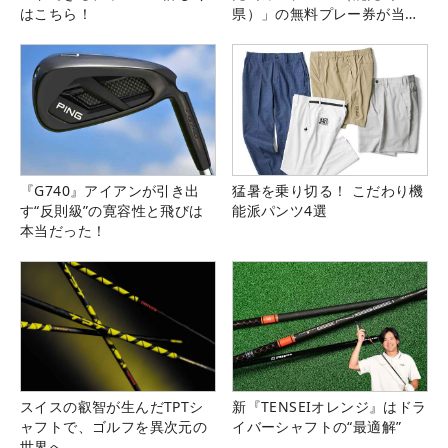
はこちら！
県）」の無料プレー券が当た
る！！
『G740』アイアンが引き出
猛暑を乗り切る！ こだわり機
す“反則級”の寛容性と飛びは
能派パンツ4選
本当だった！
スイスの叡智が生んだTPTシ
新『TENSEIオレンジ』はドラ
ャフトで、ゴルフを異次元の
イバーシャフトの“最適解”
世界へ