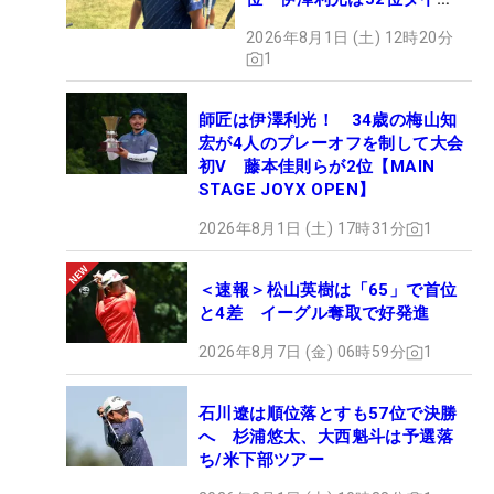
【MAIN STAGE JOYX
2026年8月1日 (土) 12時20分
OPEN】
1
師匠は伊澤利光！ 34歳の梅山知
宏が4人のプレーオフを制して大会
初V 藤本佳則らが2位【MAIN
STAGE JOYX OPEN】
2026年8月1日 (土) 17時31分
1
＜速報＞松山英樹は「65」で首位
と4差 イーグル奪取で好発進
2026年8月7日 (金) 06時59分
1
石川遼は順位落とすも57位で決勝
へ 杉浦悠太、大西魁斗は予選落
ち/米下部ツアー