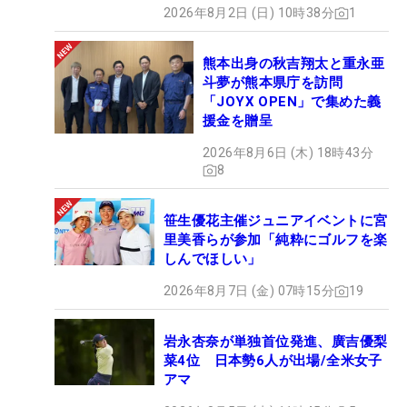
2026年8月2日 (日) 10時38分
1
熊本出身の秋吉翔太と重永亜
斗夢が熊本県庁を訪問
「JOYX OPEN」で集めた義
援金を贈呈
2026年8月6日 (木) 18時43分
8
笹生優花主催ジュニアイベントに宮
里美香らが参加「純粋にゴルフを楽
しんでほしい」
2026年8月7日 (金) 07時15分
19
岩永杏奈が単独首位発進、廣吉優梨
菜4位 日本勢6人が出場/全米女子
アマ