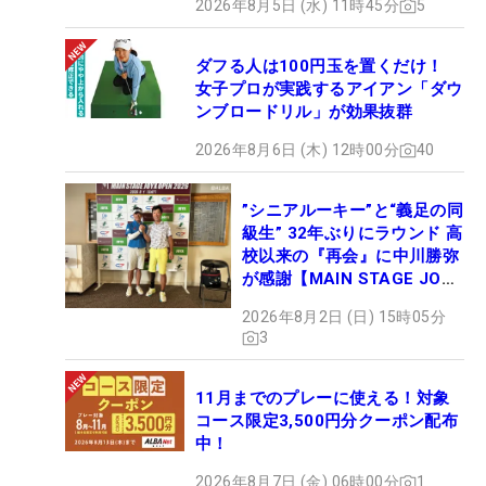
2026年8月5日 (水) 11時45分
5
ダフる人は100円玉を置くだけ！
女子プロが実践するアイアン「ダウ
ンブロードリル」が効果抜群
2026年8月6日 (木) 12時00分
40
”シニアルーキー”と“義足の同
級生” 32年ぶりにラウンド 高
校以来の『再会』に中川勝弥
が感謝【MAIN STAGE JOYX
OPEN】
2026年8月2日 (日) 15時05分
3
11月までのプレーに使える！対象
コース限定3,500円分クーポン配布
中！
2026年8月7日 (金) 06時00分
1