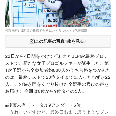
後藤未有が2度目の挑戦で合格にたどりついた（代表撮影）
この記事の写真
1
枚を見る
22日から4日間をかけて行われたJLPGA最終プロテ
ストで、新たな女子プロゴルファーが誕生した。第
1次予選から全参加者約600人のうち合格をつかんだ
のは、最終テストで20位タイまでに入ったわずか22
人。この狭き門をくぐり抜けた全選手の喜びの声を
お届け！ 今回は6位から9位タイの5人。
■後藤未有（トータル9アンダー・6位）
「うれしいですけど、最終日あまり思うようなプレ