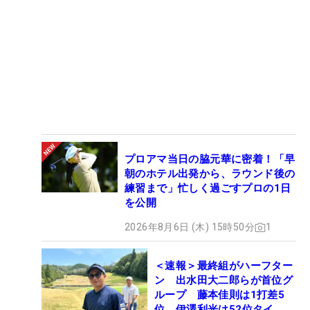
プロアマ当日の脇元華に密着！「早
朝のホテル出発から、ラウンド後の
練習まで」忙しく過ごすプロの1日
を公開
2026年8月6日 (木) 15時50分
1
＜速報＞最終組がハーフター
ン 出水田大二郎らが首位グ
ループ 藤本佳則は1打差5
位 伊澤利光は52位タイ