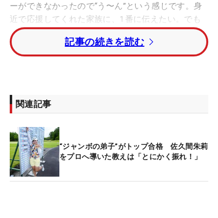
ーができなかったので“う〜ん”という感じです。身
近で応援してくれた家族に、1番に伝えたい。でも
私の家族は厳しいので、『ここが最終目的じゃない
記事の続きを読む
から、ここからって』言われると思います。私も小
さい時に宮里藍さんに憧れてゴルフを始めた。小さ
い子供たちに夢を与えられるような、憧れの選手に
なりたいです」
関連記事
■工藤優海（ゆうみ、トータル8アンダー・7位タ
イ）
「うれしいのと同時にホッとしてます。ここに向け
“ジャンボの弟子”がトップ合格 佐久間朱莉
て準備してきて、苦しかったこともあったけど、や
をプロへ導いた教えは「とにかく振れ！」
ってきたことが結果としてあらわれてよかったで
す。目標は申ジエさんと宮里藍さん。ショートゲー
ムが得意なので粘り強くプレーしていきたいです。
たくさんの方に応援してもらって、いずれ海外にも
挑戦したい」