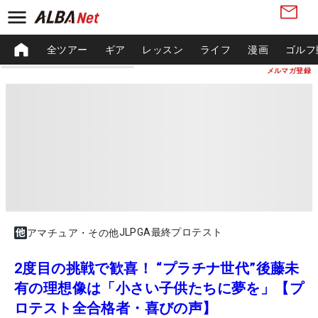
全ツアー
ギア
レッスン
ライフ
漫画
ゴルフ
メルマガ登録
JLPGA最終プロテスト
アマチュア・その他
2度目の挑戦で歓喜！ “プラチナ世代”後藤未
有の理想像は「小さい子供たちに夢を」【プ
ロテスト全合格者・喜びの声】