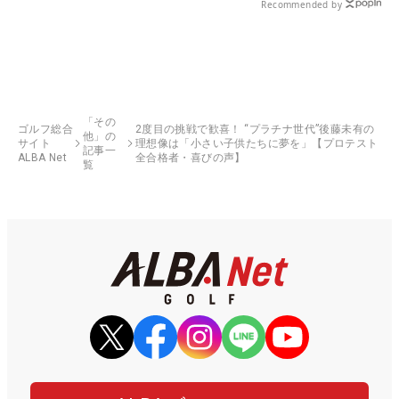
Recommended by
「その
ゴルフ総合
2度目の挑戦で歓喜！ “プラチナ世代”後藤未有の
他」の
サイト
理想像は「小さい子供たちに夢を」【プロテスト
記事一
ALBA Net
全合格者・喜びの声】
覧