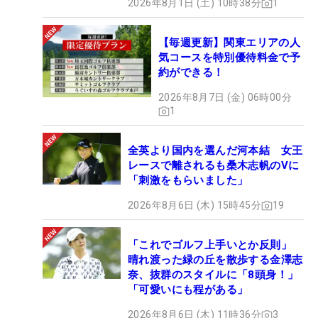
2026年8月1日 (土) 10時38分
1
【毎週更新】関東エリアの人
気コースを特別優待料金で予
約ができる！
2026年8月7日 (金) 06時00分
1
全英より国内を選んだ河本結 女王
レースで離されるも桑木志帆のVに
「刺激をもらいました」
2026年8月6日 (木) 15時45分
19
「これでゴルフ上手いとか反則」
晴れ渡った緑の丘を散歩する金澤志
奈、抜群のスタイルに「8頭身！」
「可愛いにも程がある」
2026年8月6日 (木) 11時36分
3