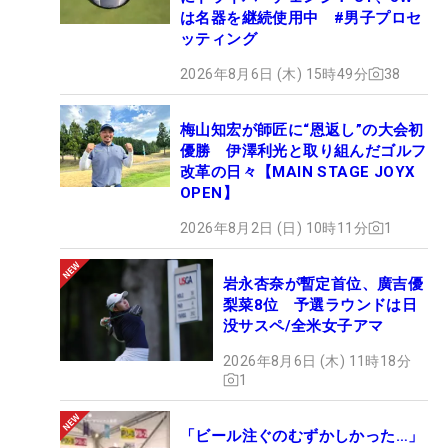
は名器を継続使用中 #男子プロセ
ッティング
2026年8月6日 (木) 15時49分
38
梅山知宏が師匠に“恩返し”の大会初
優勝 伊澤利光と取り組んだゴルフ
改革の日々【MAIN STAGE JOYX
OPEN】
2026年8月2日 (日) 10時11分
1
岩永杏奈が暫定首位、廣吉優
梨菜8位 予選ラウンドは日
没サスペ/全米女子アマ
2026年8月6日 (木) 11時18分
1
「ビール注ぐのむずかしかった…」