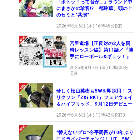
「ボトッ！って音が…」ラウンド中
にまさかの珍客!? 都玲華、頭の上
のセミと“共演”
2026年8月6日 (木) 16時45分
3
宮里道場【正反対の2人を同
時レッスン編】第11話／『勝
手にローボール&ギュッ！』
2026年8月7日 (金) 07時00分
9
珍しく松山英樹も5Wを即採用！ ス
リクソン『ZXi RKT』フェアウェイ
＆ハイブリッド、9月12日デビュー
2026年8月6日 (木) 13時42分
33
“替えないプロ”今平周吾が10年ぶり
にドライバーチェンジ！ UT、5W