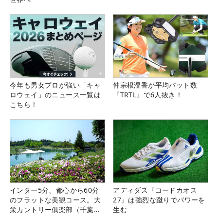
今年も男女プロが強い「キャ
仲宗根澄香が平均パット数
ロウェイ」のニュース一覧は
『TRTL』で6人抜き！
こちら！
インター5分、都心から60分
アディダス『コードカオス
のフラットな美観コース。大
27』は強烈な蹴りでパワーを
栄カントリー俱楽部（千葉
生む