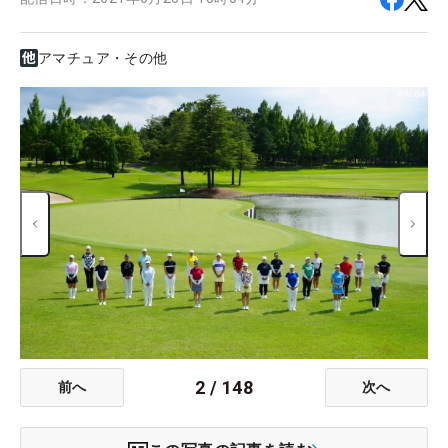
アマチュア・その他
2
/
148
前へ
次へ