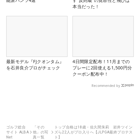
能派パンツ4選
す“反則級”の寛容性と飛びは
本当だった！
最新モデル『FJクオンタム』
4日間限定配布！11月までの
を石井良介プロがチェック
プレーに2回使える1,500円分
クーポン配布中！
Recommended by
ゴルフ総合
「その
トップ合格は18歳・佐久間朱莉 岩井ツイン
サイト ALBA
他」の写
ズら22人がプロ入りへ【JLPGA最終プロテス
Net
真一覧
ト】