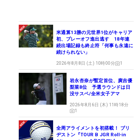
米通算13勝の元世界1位がキャリア
初、プレーオフ進出逃す 18年連
続出場記録も終止符「何事も永遠に
続けられない」
2026年8月8日 (土) 10時00分
1
岩永杏奈が暫定首位、廣吉優
梨菜8位 予選ラウンドは日
没サスペ/全米女子アマ
2026年8月6日 (木) 11時18分
1
全周アライメントを初搭載！ ブリ
ヂストン『TOUR B JGR Roll-in