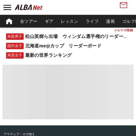
全ツアー
ギア
レッスン
ライフ
漫画
ゴルフ
メルマガ登録
松山英樹ら出場 ウィンダム選手権のリーダーボード
米国男子
北海道meijiカップ リーダーボード
国内女子
最新の世界ランキング
米国女子
アマチュア・その他