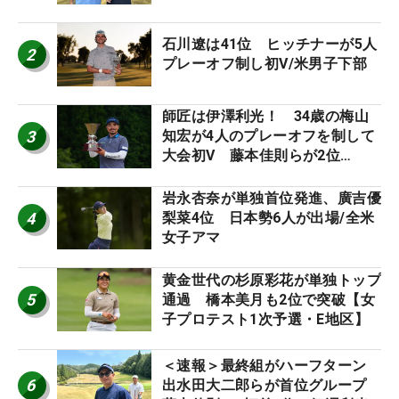
午前9時30分にティオフ【MAIN
STAGE JOYX OPEN】
石川遼は41位 ヒッチナーが5人
2
プレーオフ制し初V/米男子下部
師匠は伊澤利光！ 34歳の梅山
3
知宏が4人のプレーオフを制して
大会初V 藤本佳則らが2位
【MAIN STAGE JOYX OPEN】
岩永杏奈が単独首位発進、廣吉優
4
梨菜4位 日本勢6人が出場/全米
女子アマ
黄金世代の杉原彩花が単独トップ
5
通過 橋本美月も2位で突破【女
子プロテスト1次予選・E地区】
＜速報＞最終組がハーフターン
6
出水田大二郎らが首位グループ