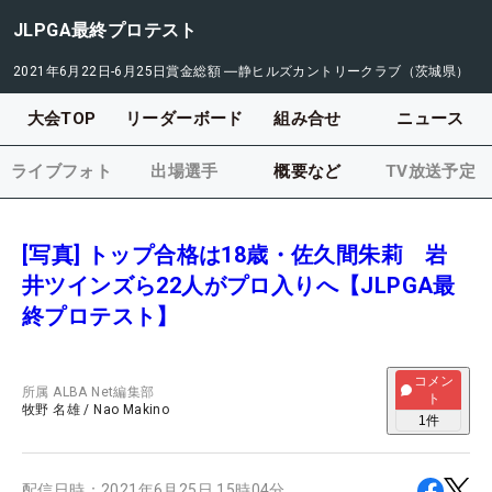
JLPGA最終プロテスト
2021年6月22日-6月25日
賞金総額
―
静ヒルズカントリークラブ（茨城県）
大会TOP
リーダーボード
組み合せ
ニュース
ライブフォト
出場選手
概要など
TV放送予定
[写真] トップ合格は18歳・佐久間朱莉 岩
井ツインズら22人がプロ入りへ【JLPGA最
終プロテスト】
コメン
所属
ALBA Net編集部
ト
牧野 名雄
/
Nao Makino
1
件
配信日時：
2021年6月25日 15時04分