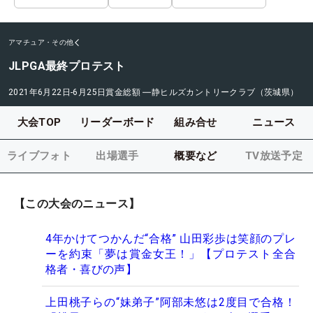
アマチュア・その他
JLPGA最終プロテスト
2021年6月22日-6月25日
賞金総額
―
静ヒルズカントリークラブ（茨城県）
大会TOP
リーダーボード
組み合せ
ニュース
ライブフォト
出場選手
概要など
TV放送予定
【この大会のニュース】
4年かけてつかんだ“合格” 山田彩歩は笑顔のプレ
ーを約束「夢は賞金女王！」【プロテスト全合
格者・喜びの声】
上田桃子らの“妹弟子”阿部未悠は2度目で合格！