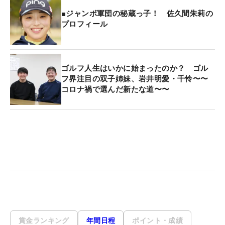
■ジャンボ軍団の秘蔵っ子！ 佐久間朱莉の
プロフィール
ゴルフ人生はいかに始まったのか？ ゴル
フ界注目の双子姉妹、岩井明愛・千怜〜〜
コロナ禍で選んだ新たな道〜〜
賞金ランキング
年間日程
ポイント・成績