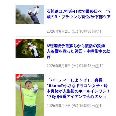
石川遼は7打差41位で最終日ヘ 19
歳のB・ブラウンら首位/米下部ツア
ー
2026年8月2日 (日) 10時38分
1
6戦連続予選落ちから復活の狼煙
入谷響を救った師匠・中嶋常幸の助
言
2026年8月8日 (土) 07時45分
19
「パーティーしようぜ！」身長
154cmの小さなドラコン女子・鈴
木真緒が人生初のホールインワン！
173yを5番アイアンで会心のショッ
ト
2026年8月7日 (金) 16時00分
1