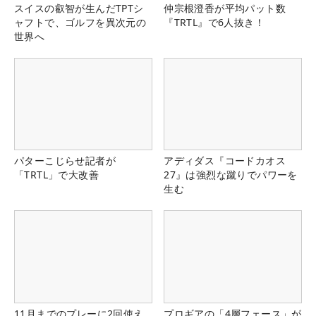
スイスの叡智が生んだTPTシ
仲宗根澄香が平均パット数
ャフトで、ゴルフを異次元の
『TRTL』で6人抜き！
世界へ
パターこじらせ記者が
アディダス『コードカオス
「TRTL」で大改善
27』は強烈な蹴りでパワーを
生む
11月までのプレーに2回使え
プロギアの「4層フェース」が