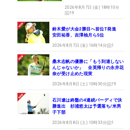
2026年8月7日 (金) 18時10分
19
鈴木愛が大会2勝目へ首位T発進
安田祐香、吉澤柚月ら5位
2026年8月7日 (金) 16時14分
1
桑木志帆の優勝に「もう到達しない
んじゃないか」 全英帰りの永井花
奈が受け止めた現実
2026年8月8日 (土) 10時30分
19
石川遼は終盤の4連続バーディで決
勝進出 杉浦悠太は予選落ち/米男
子下部
2026年8月8日 (土) 10時33分
1