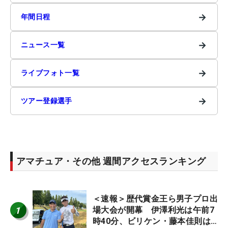
→
年間日程
→
ニュース一覧
→
ライブフォト一覧
→
ツアー登録選手
アマチュア・その他 週間アクセスランキング
＜速報＞歴代賞金王ら男子プロ出
1
場大会が開幕 伊澤利光は午前7
時40分、ビリケン・藤本佳則は