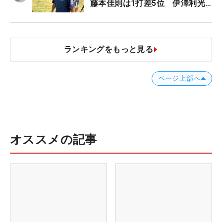
藤本佳則は1打差5位 伊澤利光
は52位タイ【MAIN STAGE
JOYX OPEN】
ランキングをもっと見る
ページ上部へ
オススメの記事