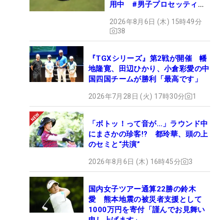
用中 #男子プロセッティン
グ
2026年8月6日 (木) 15時49分
38
『TGXシリーズ』第2戦が開催 幡
地隆寛、田辺ひかり、小倉彩愛の中
国四国チームが勝利「最高です」
2026年7月28日 (火) 17時30分
1
「ボトッ！って音が…」ラウンド中
にまさかの珍客!? 都玲華、頭の上
のセミと“共演”
2026年8月6日 (木) 16時45分
3
国内女子ツアー通算22勝の鈴木
愛 熊本地震の被災者支援として
1000万円を寄付「謹んでお見舞い
申し上げます」