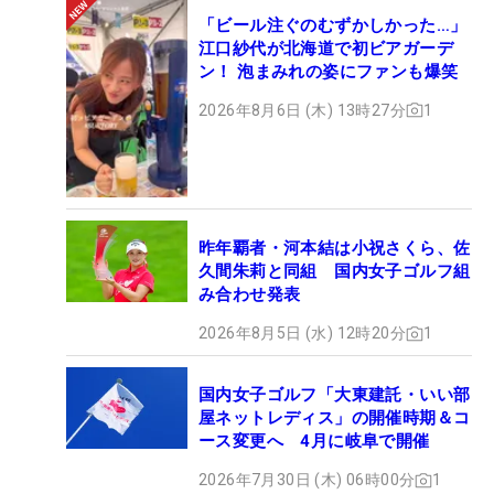
「ビール注ぐのむずかしかった…」
江口紗代が北海道で初ビアガーデ
ン！ 泡まみれの姿にファンも爆笑
2026年8月6日 (木) 13時27分
1
昨年覇者・河本結は小祝さくら、佐
久間朱莉と同組 国内女子ゴルフ組
み合わせ発表
2026年8月5日 (水) 12時20分
1
国内女子ゴルフ「大東建託・いい部
屋ネットレディス」の開催時期＆コ
ース変更へ 4月に岐阜で開催
2026年7月30日 (木) 06時00分
1