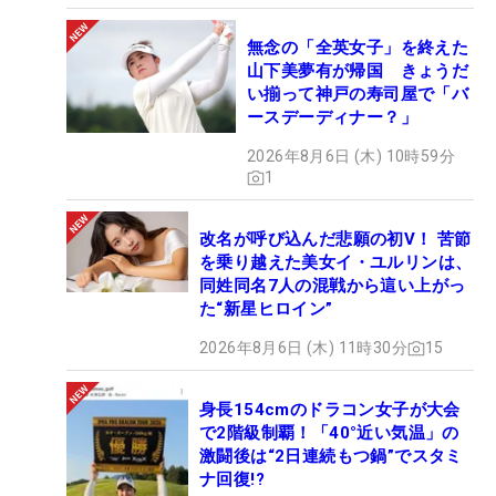
無念の「全英女子」を終えた
山下美夢有が帰国 きょうだ
い揃って神戸の寿司屋で「バ
ースデーディナー？」
2026年8月6日 (木) 10時59分
1
改名が呼び込んだ悲願の初V！ 苦節
を乗り越えた美女イ・ユルリンは、
同姓同名7人の混戦から這い上がっ
た“新星ヒロイン”
2026年8月6日 (木) 11時30分
15
身長154cmのドラコン女子が大会
で2階級制覇！「40°近い気温」の
激闘後は“2日連続もつ鍋”でスタミ
ナ回復!?