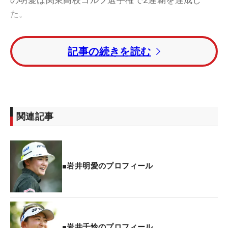
た。
さらに2人は、すでにプロの大会にもアマチュア選
記事の続きを読む
手として出場している。とりわけ2020年の日本女子
オープンでは、3度目の挑戦にして初めて2人そろっ
ての出場を実現し、話題になった。そして明愛は14
位タイでローアマに輝き、千怜も40位タイと健闘し
た。
関連記事
姉妹は今年3月に埼玉栄高校を卒業し、4月からは埼
玉県内の武蔵丘短期大学へ進学することが決まって
いる。
■岩井明愛のプロフィール
進路がそう定まるまでの途上では、コロナ禍の影響
を受け、プラン変更を余儀なくされた。しかし2人
は、すべてを前向きに捉え、卒業・進学という人生
■岩井千怜のプロフィール