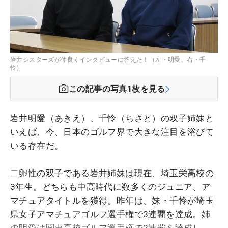
岩井シスターズが仲良くインタビューに答えた！（左・明愛、右・千
怜）
この記事の写真
1
枚を見る
岩井明愛（あきえ）、千怜（ちさと）の双子姉妹と
いえば、今、日本のゴルフ界で大きな注目を浴びて
いる存在だ。
二卵性の双子である岩井姉妹は現在、埼玉栄高校の
3年生。どちらも中高時代に数多くのジュニア、ア
マチュアタイトルを獲得。昨年は、妹・千怜が埼玉
県女子アマチュアゴルフ選手権で3連覇を達成。姉
の明愛は関東高校ゴルフ選手権で2連覇を達成し