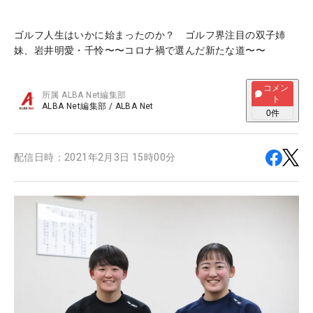
ゴルフ人生はいかに始まったのか？ ゴルフ界注目の双子姉
妹、岩井明愛・千怜〜〜コロナ禍で選んだ新たな道〜〜
コメン
所属
ALBA Net編集部
ト
ALBA Net編集部
/
ALBA Net
0
件
配信日時：
2021年2月3日 15時00分