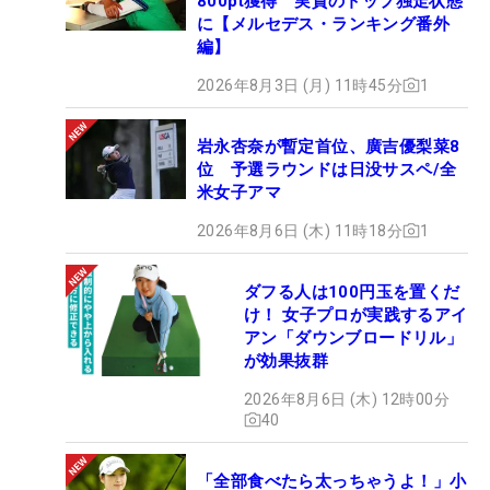
800pt獲得 実質のトップ独走状態
に【メルセデス・ランキング番外
編】
2026年8月3日 (月) 11時45分
1
岩永杏奈が暫定首位、廣吉優梨菜8
位 予選ラウンドは日没サスペ/全
米女子アマ
2026年8月6日 (木) 11時18分
1
ダフる人は100円玉を置くだ
け！ 女子プロが実践するアイ
アン「ダウンブロードリル」
が効果抜群
2026年8月6日 (木) 12時00分
40
「全部食べたら太っちゃうよ！」小