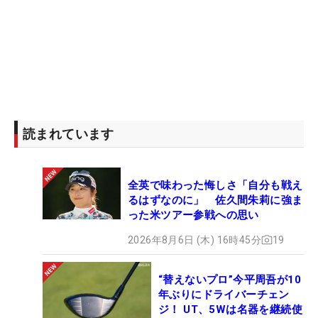
読まれています
全英で味わった悔しさ「自分も戦え
るはずなのに」 佐久間朱莉に強ま
った米ツアー参戦への思い
2026年8月6日 (木) 16時45分
19
“替えないプロ”今平周吾が10
年ぶりにドライバーチェン
ジ！ UT、5Wは名器を継続使