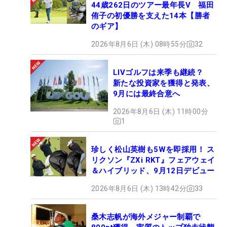
44歳262日のツアー最年長V 福田
侑子の初優勝を支えた14本【勝者
のギア】
2026年8月6日 (木) 08時55分
32
LIVゴルフは来季も継続？
新たな投資家を獲得と発表、
9月には最終合意へ
2026年8月6日 (木) 11時00分
1
珍しく松山英樹も5Wを即採用！ ス
リクソン『ZXi RKT』フェアウェイ
＆ハイブリッド、9月12日デビュー
2026年8月6日 (木) 13時42分
33
桑木志帆が海外メジャー制覇で