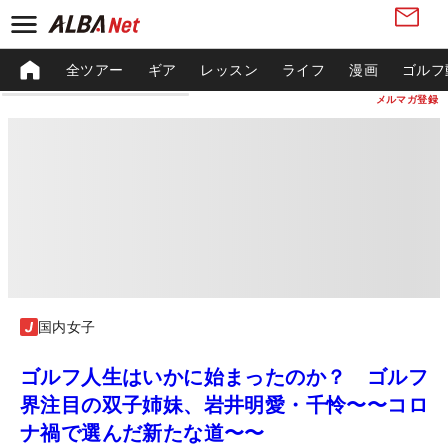
全ツアー
ギア
レッスン
ライフ
漫画
ゴルフ
メルマガ登録
国内女子
ゴルフ人生はいかに始まったのか？ ゴルフ
界注目の双子姉妹、岩井明愛・千怜〜〜コロ
ナ禍で選んだ新たな道〜〜