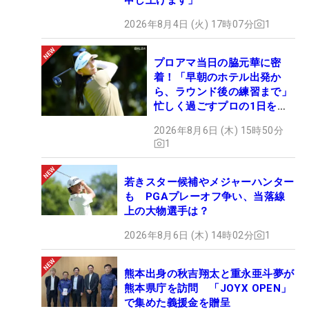
2026年8月4日 (火) 17時07分
1
プロアマ当日の脇元華に密
着！「早朝のホテル出発か
ら、ラウンド後の練習まで」
忙しく過ごすプロの1日を公
開
2026年8月6日 (木) 15時50分
1
若きスター候補やメジャーハンター
も PGAプレーオフ争い、当落線
上の大物選手は？
2026年8月6日 (木) 14時02分
1
熊本出身の秋吉翔太と重永亜斗夢が
熊本県庁を訪問 「JOYX OPEN」
で集めた義援金を贈呈