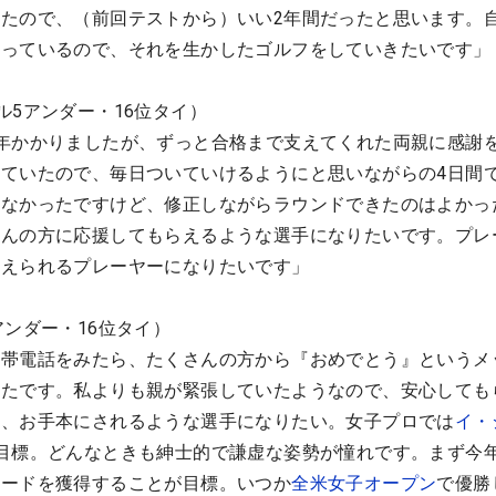
たので、（前回テストから）いい2年間だったと思います。
思っているので、それを生かしたゴルフをしていきたいです」
ル5アンダー・16位タイ）
年かかりましたが、ずっと合格まで支えてくれた両親に感謝
ていたので、毎日ついていけるようにと思いながらの4日間
はなかったですけど、修正しながらラウンドできたのはよかっ
さんの方に応援してもらえるような選手になりたいです。プレ
与えられるプレーヤーになりたいです」
アンダー・16位タイ）
携帯電話をみたら、たくさんの方から『おめでとう』というメ
ったです。私よりも親が緊張していたようなので、安心しても
ら、お手本にされるような選手になりたい。女子プロでは
イ・
目標。どんなときも紳士的で謙虚な姿勢が憧れです。まず今年
シードを獲得することが目標。いつか
全米女子オープン
で優勝