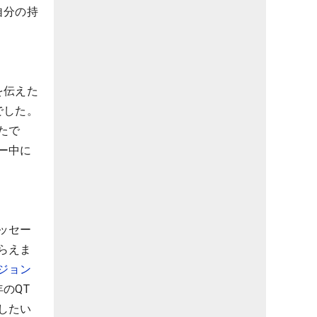
自分の持
を伝えた
でした。
たで
ー中に
ッセー
らえま
ジョン
のQT
したい