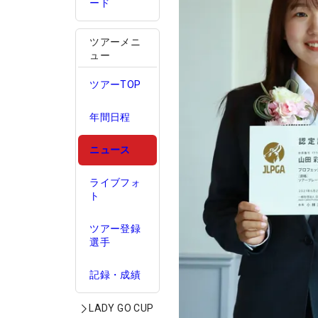
ード
ツアーメニ
ュー
ツアーTOP
年間日程
ニュース
ライブフォ
ト
ツアー登録
選手
記録・成績
LADY GO CUP