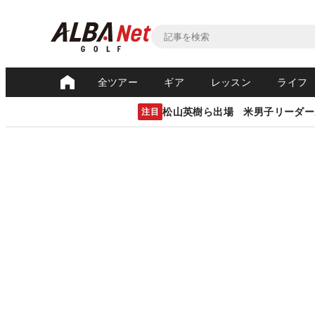
全ツアー
ギア
レッスン
ライフ
松山英樹ら出場 米男子リーダー
注目