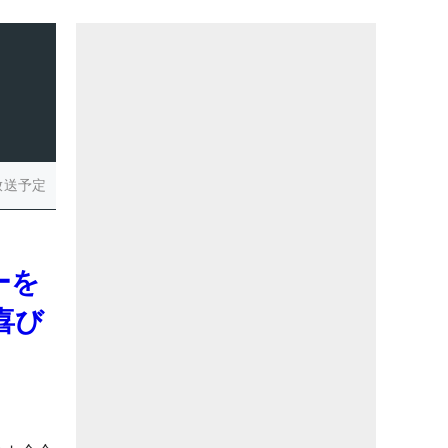
放送予定
ーを
喜び