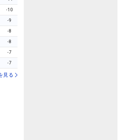
-10
-9
-8
-8
-7
-7
を見る