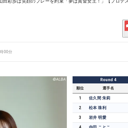
” 山田彩歩は笑顔のプレーを約束「夢は賞金女王！」【プロテ
2時00分
Round
4
順位
選手名
1
佐久間 朱莉
2
松本 珠利
3
岩井 明愛
4
内田 ことこ