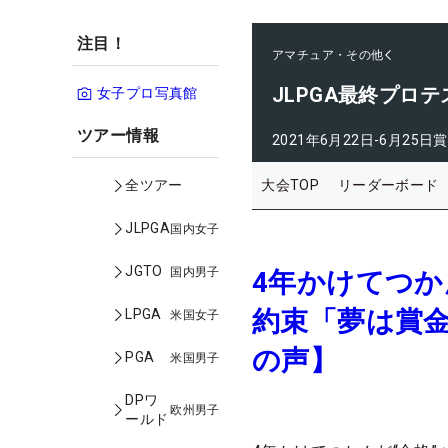
注目！
アマチュア・その他
JLPGA最終プロテ
女子プロ写真館
ツアー情報
2021年6月22日-6月25日
賞
大会TOP
リーダーボード
全ツアー
JLPGA
国内女子
JGTO
国内男子
4年かけてつか
約束「夢は賞
LPGA
米国女子
の声】
PGA
米国男子
DPワ
欧州男子
ールド