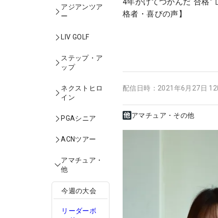
4年かけてつかんだ“合格
アジアンツア
格者・喜びの声】
ー
LIV GOLF
ステップ・ア
ップ
ネクストヒロ
配信日時：
2021年6月27日 1
イン
アマチュア・その他
PGAシニア
ACNツアー
アマチュア・
他
今週の大会
リーダーボ