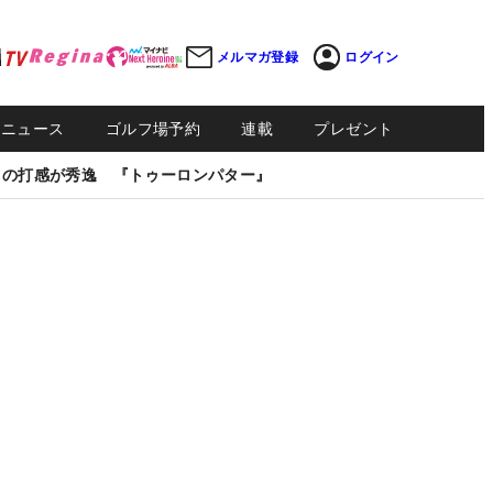
メルマガ登録
ログイン
Sニュース
ゴルフ場予約
連載
プレゼント
しの打感が秀逸 『トゥーロンパター』