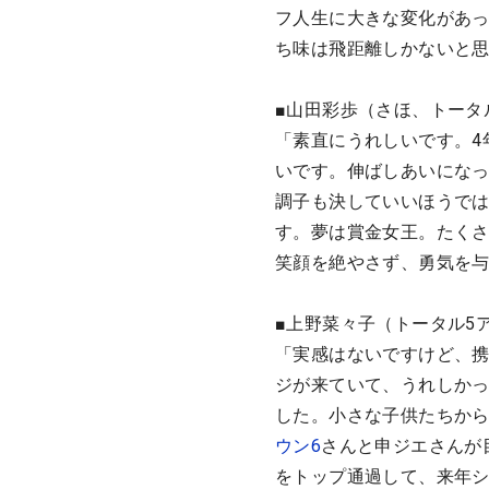
フ人生に大きな変化があっ
ち味は飛距離しかないと
■山田彩歩（さほ、トータ
「素直にうれしいです。4
いです。伸ばしあいになっ
調子も決していいほうで
す。夢は賞金女王。たく
笑顔を絶やさず、勇気を
■上野菜々子（トータル5
「実感はないですけど、
ジが来ていて、うれしか
した。小さな子供たちか
ウン6
さんと申ジエさんが
をトップ通過して、来年