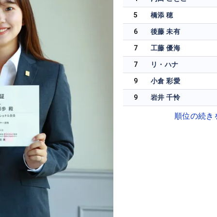
5
橋添 穂
6
後藤 未有
7
工藤 優海
7
リ・ハナ
9
小倉 彩愛
9
岩井 千怜
順位の続き