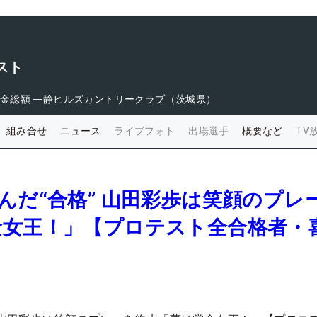
スト
金総額
―
静ヒルズカントリークラブ（茨城県）
組み合せ
ニュース
ライブフォト
出場選手
概要など
TV
んだ“合格” 山田彩歩は笑顔のプレ
金女王！」【プロテスト全合格者・