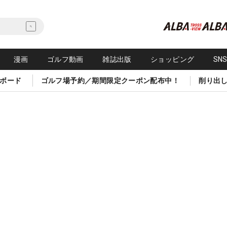
漫画
ゴルフ動画
雑誌出版
ショッピング
SN
ボード
ゴルフ場予約／期間限定クーポン配布中！
削り出