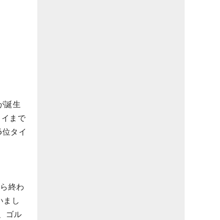
が誕生
タイまで
6位タイ
たら終わ
いまし
、ゴル