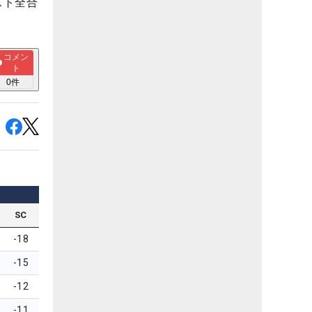
スト全合
コメン
ト
0
件
SC
-18
-15
-12
-11