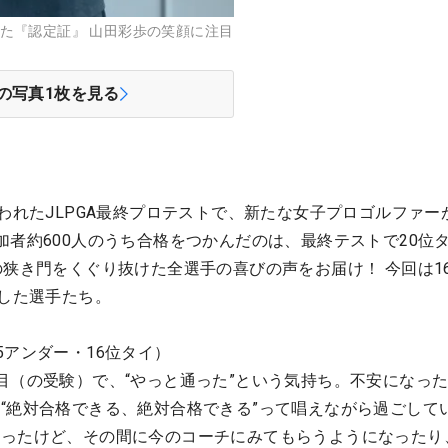
た『認定証』 山田彩歩の笑顔に注目
の写真
1
枚を見る
行われたJLPGA最終プロテストで、新たな女子プロゴルファー
加者約600人のうち合格をつかんだのは、最終テストで20位
の狭き門をくぐり抜けた全選手の喜びの声をお届け！ 今回は1
格した選手たち。
5アンダー・16位タイ）
目（の受験）で、“やっと通った”という気持ち。不安になっ
“絶対合格できる、絶対合格できる”って唱えながら過ごして
かったけど、その間に今のコーチにみてもらうようになったり