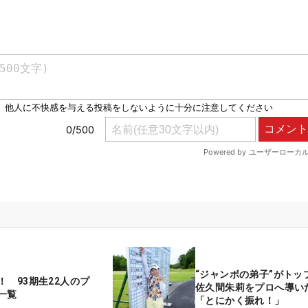
“ジャンボの弟子”がト
！ 93期生22人のプ
佐久間朱莉をプロへ導い
一覧
「とにかく振れ！」