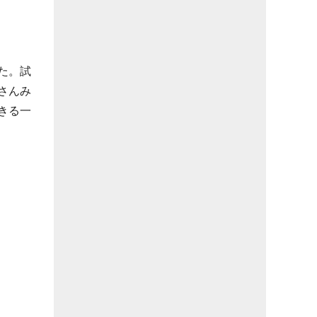
た。試
さんみ
きる一