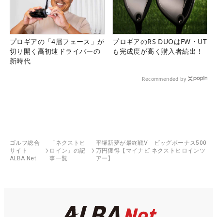
プロギアの「4層フェース」が
プロギアのRS DUOはFW・UT
切り開く高初速ドライバーの
も完成度が高く購入者続出！
新時代
Recommended by
ゴルフ総合
「ネクストヒ
平塚新夢が最終戦V ビッグボーナス500
サイト
ロイン」の記
万円獲得【マイナビ ネクストヒロインツ
ALBA Net
事一覧
アー】