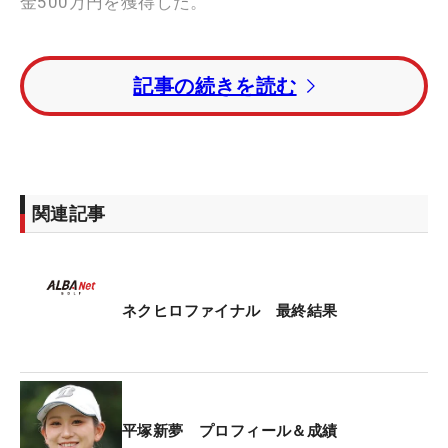
金500万円を獲得した。
トータル3アンダー・2位に四村彩也香が入った。
記事の続きを読む
都玲華はトータル9オーバー・34位。臼井麗香を姉
に持つ蘭世、脇元華の妹・桜はトータル13オーバ
ー・36位タイだった。
関連記事
※マイナビ ネクストヒロインゴルフツアー（共催：
株式会社マイナビ、株式会社ALBA、株式会社ALBA
TV）は「将来有望な若手女子ゴルファーに真剣勝負
の機会を提供して大きく羽ばたいてもらいたい」と
ネクヒロファイナル 最終結果
いう思いから2019年に開始。24年は14試合を開
催。出場選手はポイントランキング、前回大会成績
上位者、主催者推薦、ファン投票などにより決めら
れる。最終戦は今季優勝者、ポイントランキング上
平塚新夢 プロフィール＆成績
位者、最終プロテストに合格して“卒業”する選手ら