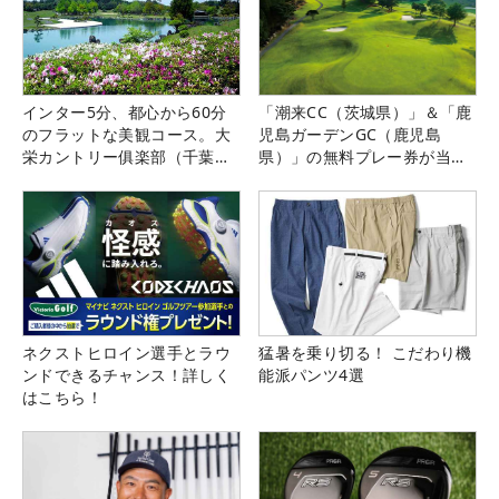
インター5分、都心から60分
「潮来CC（茨城県）」＆「鹿
のフラットな美観コース。大
児島ガーデンGC（鹿児島
栄カントリー俱楽部（千葉
県）」の無料プレー券が当た
県）
る！！
ネクストヒロイン選手とラウ
猛暑を乗り切る！ こだわり機
ンドできるチャンス！詳しく
能派パンツ4選
はこちら！