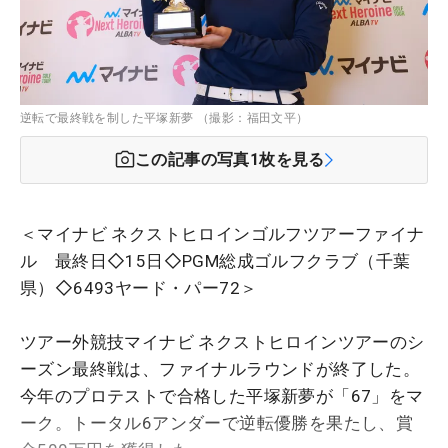
逆転で最終戦を制した平塚新夢 （撮影：福田文平）
この記事の写真
1
枚を見る
＜マイナビ ネクストヒロインゴルフツアーファイナ
ル 最終日◇15日◇PGM総成ゴルフクラブ（千葉
県）◇6493ヤード・パー72＞
ツアー外競技マイナビ ネクストヒロインツアーのシ
ーズン最終戦は、ファイナルラウンドが終了した。
今年のプロテストで合格した平塚新夢が「67」をマ
ーク。トータル6アンダーで逆転優勝を果たし、賞