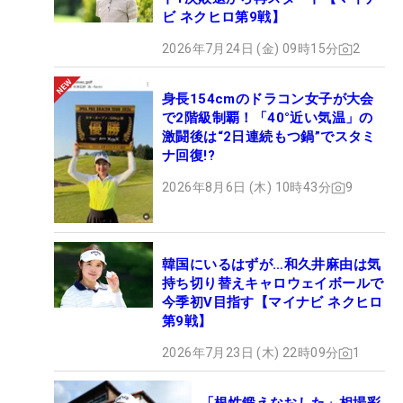
ビ ネクヒロ第9戦】
2026年7月24日 (金) 09時15分
2
身長154cmのドラコン女子が大会
で2階級制覇！「40°近い気温」の
激闘後は“2日連続もつ鍋”でスタミ
ナ回復!?
2026年8月6日 (木) 10時43分
9
韓国にいるはずが…和久井麻由は気
持ち切り替えキャロウェイボールで
今季初V目指す【マイナビ ネクヒロ
第9戦】
2026年7月23日 (木) 22時09分
1