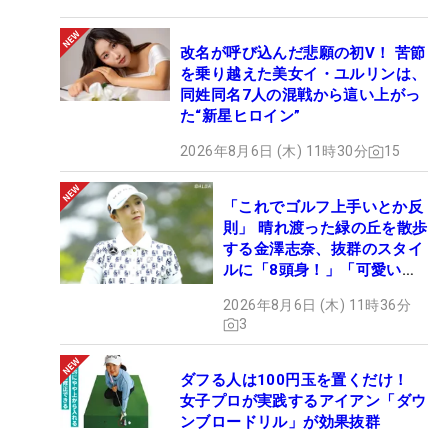
改名が呼び込んだ悲願の初V！ 苦節
を乗り越えた美女イ・ユルリンは、
同姓同名7人の混戦から這い上がっ
た“新星ヒロイン”
2026年8月6日 (木) 11時30分
15
「これでゴルフ上手いとか反
則」 晴れ渡った緑の丘を散歩
する金澤志奈、抜群のスタイ
ルに「8頭身！」「可愛いに
も程がある」
2026年8月6日 (木) 11時36分
3
ダフる人は100円玉を置くだけ！
女子プロが実践するアイアン「ダウ
ンブロードリル」が効果抜群