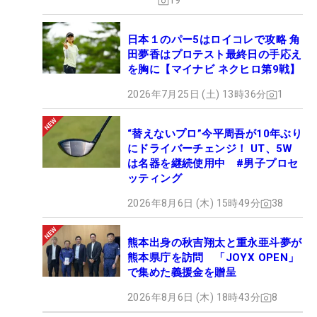
19
日本１のパー5はロイコレで攻略 角
田夢香はプロテスト最終日の手応え
を胸に【マイナビ ネクヒロ第9戦】
2026年7月25日 (土) 13時36分
1
“替えないプロ”今平周吾が10年ぶり
にドライバーチェンジ！ UT、5W
は名器を継続使用中 #男子プロセ
ッティング
2026年8月6日 (木) 15時49分
38
熊本出身の秋吉翔太と重永亜斗夢が
熊本県庁を訪問 「JOYX OPEN」
で集めた義援金を贈呈
2026年8月6日 (木) 18時43分
8