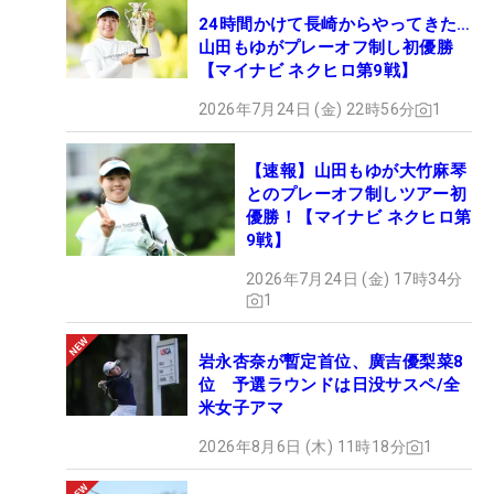
24時間かけて長崎からやってきた…
山田もゆがプレーオフ制し初優勝
【マイナビ ネクヒロ第9戦】
2026年7月24日 (金) 22時56分
1
【速報】山田もゆが大竹麻琴
とのプレーオフ制しツアー初
優勝！【マイナビ ネクヒロ第
9戦】
2026年7月24日 (金) 17時34分
1
岩永杏奈が暫定首位、廣吉優梨菜8
位 予選ラウンドは日没サスペ/全
米女子アマ
2026年8月6日 (木) 11時18分
1