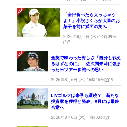
「全部食べたら太っちゃう
よ！」小祝さくらが大量のお
菓子を前に満面の笑み
2026年8月6日 (木) 14時09分
7
全英で味わった悔しさ「自分も戦え
るはずなのに」 佐久間朱莉に強ま
った米ツアー参戦への思い
2026年8月6日 (木) 16時45分
19
LIVゴルフは来季も継続？ 新たな
投資家を獲得と発表、9月には最終
合意へ
2026年8月6日 (木) 11時00分
1