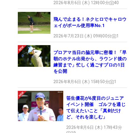
2026年8月6日 (木) 12時00分
40
飛んで止まる！ネクヒロでキャロウ
ェイがボール使用率No.1
2026年7月23日 (木) 09時00分
1
プロアマ当日の脇元華に密着！「早
朝のホテル出発から、ラウンド後の
練習まで」忙しく過ごすプロの1日
を公開
2026年8月6日 (木) 15時50分
1
笹生優花が6度目のジュニア
イベント開催 ゴルフを通じ
て伝えたいこと「真剣だけ
ど、それを楽しむ」
2026年8月6日 (木) 17時43分