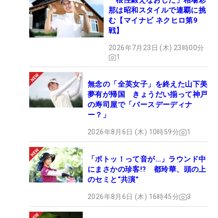
「根性鍛えなおした」相場彩
那は昭和スタイルで連覇に挑
む【マイナビ ネクヒロ第9
戦】
2026年7月23日 (木) 23時00分
1
無念の「全英女子」を終えた山下美
夢有が帰国 きょうだい揃って神戸
の寿司屋で「バースデーディナ
ー？」
2026年8月6日 (木) 10時59分
1
「ボトッ！って音が…」ラウンド中
にまさかの珍客!? 都玲華、頭の上
のセミと“共演”
2026年8月6日 (木) 16時45分
3