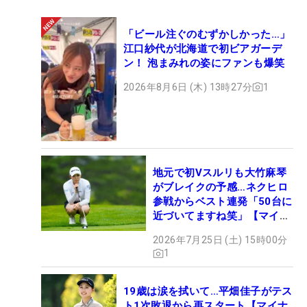
「ビール注ぐのむずかしかった…」
江口紗代が北海道で初ビアガーデ
ン！ 泡まみれの姿にファンも爆笑
2026年8月6日 (木) 13時27分
1
地元で初Vスルリも大竹麻琴
がブレイクの予感…ネクヒロ
参戦からベスト連発「50台に
近づいてますね笑」【マイナ
ビ ネクヒロ第9戦】
2026年7月25日 (土) 15時00分
1
19歳は涙を拭いて…平畑佳子がテス
ト1次敗退から再スタート【マイナ