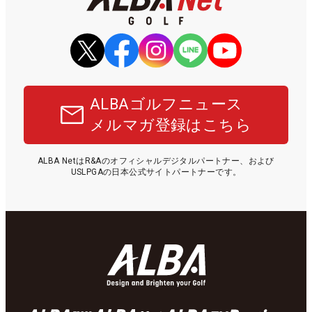
ALBAゴルフニュース
メルマガ登録はこちら
ALBA NetはR&Aのオフィシャルデジタルパートナー、および
USLPGAの日本公式サイトパートナーです。