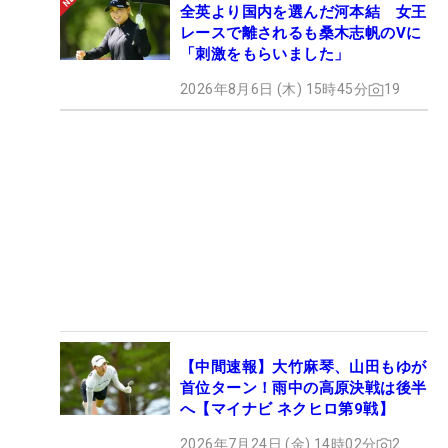
全英より国内を選んだ河本結 女王
レースで離されるも桑木志帆のVに
「刺激をもらいました」
2026年8月6日 (木) 15時45分
19
【中間速報】大竹麻琴、山田もゆが
首位ターン！雨中の高原決戦は後半
へ【マイナビ ネクヒロ第9戦】
2026年7月24日 (金) 14時02分
2