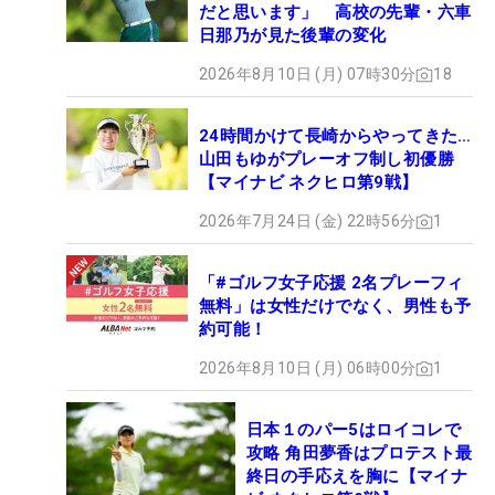
だと思います」 高校の先輩・六車
日那乃が見た後輩の変化
2026年8月10日 (月) 07時30分
18
24時間かけて長崎からやってきた…
山田もゆがプレーオフ制し初優勝
【マイナビ ネクヒロ第9戦】
2026年7月24日 (金) 22時56分
1
「#ゴルフ女子応援 2名プレーフィ
無料」は女性だけでなく、男性も予
約可能！
2026年8月10日 (月) 06時00分
1
日本１のパー5はロイコレで
攻略 角田夢香はプロテスト最
終日の手応えを胸に【マイナ