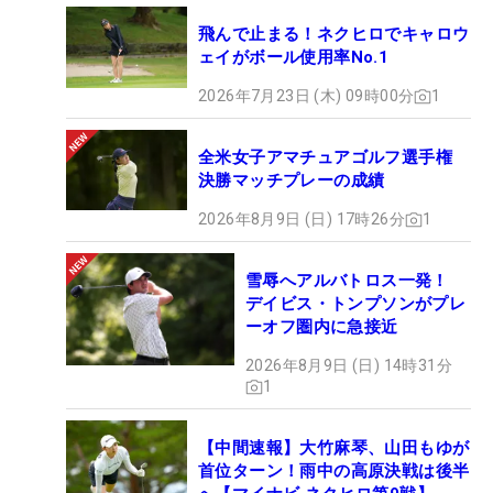
飛んで止まる！ネクヒロでキャロウ
ェイがボール使用率No.1
2026年7月23日 (木) 09時00分
1
全米女子アマチュアゴルフ選手権
決勝マッチプレーの成績
2026年8月9日 (日) 17時26分
1
雪辱へアルバトロス一発！
デイビス・トンプソンがプレ
ーオフ圏内に急接近
2026年8月9日 (日) 14時31分
1
【中間速報】大竹麻琴、山田もゆが
首位ターン！雨中の高原決戦は後半