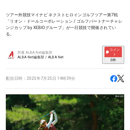
ツアー外競技マイナビ ネクストヒロインゴルフツアー第7戦
「リオン・ドールコーポレーション / ゴルフパートナーチャレ
ンジカップ by XEBIOグループ」が一日競技で開催されてい
る。
コメン
所属
ALBA Net編集部
ト
ALBA Net編集部
/
ALBA Net
0
件
配信日時：
2025年7月25日 14時39分