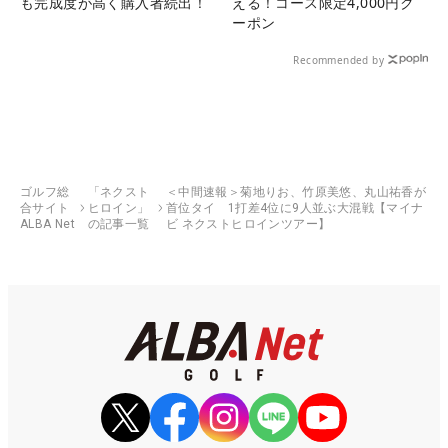
も完成度が高く購入者続出！
える！コース限定4,000円ク
ーポン
Recommended by
ゴルフ総
「ネクスト
＜中間速報＞菊地りお、竹原美悠、丸山祐香が
合サイト
ヒロイン」
首位タイ 1打差4位に9人並ぶ大混戦【マイナ
ALBA Net
の記事一覧
ビ ネクストヒロインツアー】