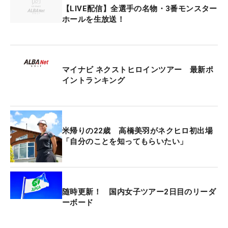
は、前戦Vの林亜莉奈、チームセリザワのアマチュ
【LIVE配信】全選手の名物・3番モンスター
ア・松山りならが並んでいる。
ホールを生放送！
マイナビ ネクストヒロインツアー 最新ポ
イントランキング
米帰りの22歳 高橋美羽がネクヒロ初出場
「自分のことを知ってもらいたい」
随時更新！ 国内女子ツアー2日目のリーダ
ーボード