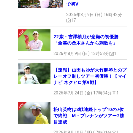
で初V
2026年8月9日 (日) 16時42分
17
22歳・吉澤柚月が念願の初優勝
「全英の桑木さんから刺激を」
2026年8月9日 (日) 13時53分
1
【速報】山田もゆが大竹麻琴とのプ
レーオフ制しツアー初優勝！【マイ
ナビ ネクヒロ第9戦】
2026年7月24日 (金) 17時34分
1
松山英樹は3戦連続トップ10の7位
で終戦 M・ブレナンがツアー2勝
目達成
2026年8月10日 (月) 07時01分
1