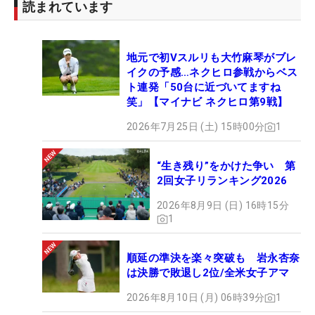
読まれています
地元で初Vスルリも大竹麻琴がブレ
イクの予感…ネクヒロ参戦からベス
ト連発「50台に近づいてますね
笑」【マイナビ ネクヒロ第9戦】
2026年7月25日 (土) 15時00分
1
“生き残り”をかけた争い 第
2回女子リランキング2026
2026年8月9日 (日) 16時15分
1
順延の準決を楽々突破も 岩永杏奈
は決勝で敗退し2位/全米女子アマ
2026年8月10日 (月) 06時39分
1