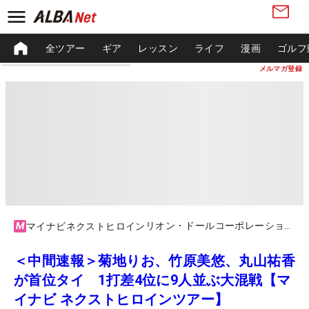
全ツアー
ギア
レッスン
ライフ
漫画
ゴルフ
メルマガ登録
リオン・ドールコーポレーション / ゴルフパートナーチャレンジカップ by XEBIOグループ
マイナビネクストヒロイン
＜中間速報＞菊地りお、竹原美悠、丸山祐香
が首位タイ 1打差4位に9人並ぶ大混戦【マ
イナビ ネクストヒロインツアー】