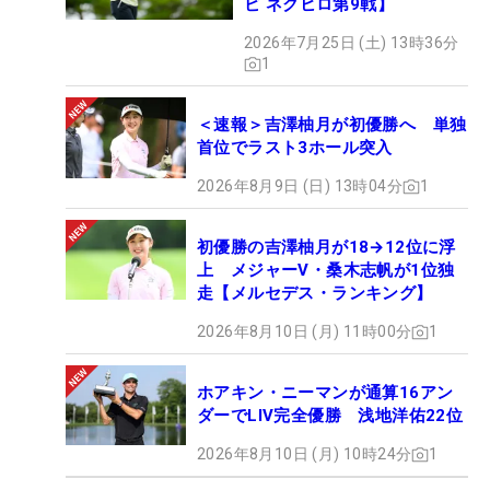
ビ ネクヒロ第9戦】
2026年7月25日 (土) 13時36分
1
＜速報＞吉澤柚月が初優勝へ 単独
首位でラスト3ホール突入
2026年8月9日 (日) 13時04分
1
初優勝の吉澤柚月が18→12位に浮
上 メジャーV・桑木志帆が1位独
走【メルセデス・ランキング】
2026年8月10日 (月) 11時00分
1
ホアキン・ニーマンが通算16アン
ダーでLIV完全優勝 浅地洋佑22位
2026年8月10日 (月) 10時24分
1