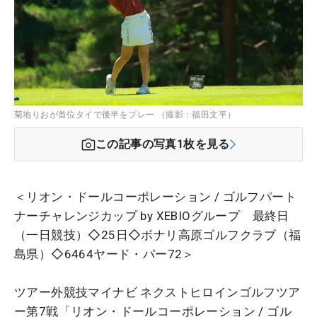
菊地りおが首位タイで後半をプレー （撮影：福田文平）
この記事の写真
1
枚を見る
＜リオン・ドールコーポレーション / ゴルフパート
ナーチャレンジカップ by XEBIOグループ 最終日
（一日競技）◇25日◇ボナリ高原ゴルフクラブ（福
島県）◇6464ヤード・パー72＞
ツアー外競技マイナビ ネクストヒロインゴルフツア
ー第7戦「リオン・ドールコーポレーション / ゴル