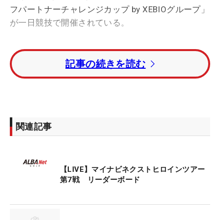
フパートナーチャレンジカップ by XEBIOグループ」
が一日競技で開催されている。
全選手が前半9ホールを終え、菊地りお、竹原美
記事の続きを読む
悠、丸山祐香が4アンダーで首位に並んでいる。1打
差の4位タイには元ナショナルチームメンバーの飯
島早織、現役ナショチメンバーのアマチュア・藤本
愛菜ら9人
が続いている。
関連記事
第2戦を制し、今年の「全米女子オープン」にも出
場した池羽陽向は2アンダー・13位タイ。ディフェ
ンディングチャンピオンの久世夏乃香、同ツアー1
【LIVE】マイナビネクストヒロインツアー
勝の島田紗はイーブンパー・22位タイにつけてい
第7戦 リーダーボード
る。
佐渡山理莉は、1オーバー・30位タイ。同順位に