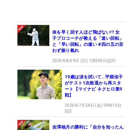
体を早く回す人ほど飛ばない!? 女
子プロコーチが教える「速い回転」
と「早い回転」の違い #四の五の言
わず振り氣れ
2026年8月9日 (日) 12時00分
31
19歳は涙を拭いて…平畑佳子
がテスト1次敗退から再スタ
ート【マイナビ ネクヒロ第9
戦】
2026年7月24日 (金) 09時15分
2
吉澤柚月の勝利に「自分を知ったん