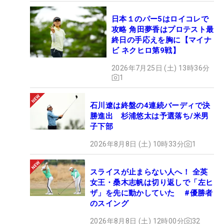
日本１のパー5はロイコレで
攻略 角田夢香はプロテスト最
終日の手応えを胸に【マイナ
ビ ネクヒロ第9戦】
2026年7月25日 (土) 13時36分
1
石川遼は終盤の4連続バーディで決
勝進出 杉浦悠太は予選落ち/米男
子下部
2026年8月8日 (土) 10時33分
1
スライスが止まらない人へ！ 全英
女王・桑木志帆は切り返しで「左ヒ
ザ」を先に動かしていた #優勝者
のスイング
2026年8月8日 (土) 12時00分
32