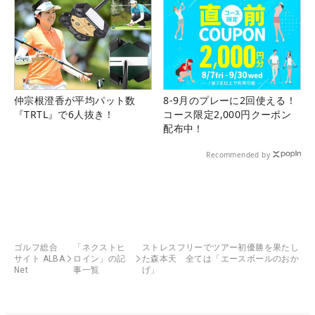
仲宗根澄香が平均パット数
8-9月のプレーに2回使える！
『TRTL』で6人抜き！
コース限定2,000円クーポン
配布中！
Recommended by
ゴルフ総合
「ネクストヒ
ストレスフリーでツアー初優勝を果たし
サイト ALBA
ロイン」の記
た森本天 全ては「エースボールのおか
Net
事一覧
げ」