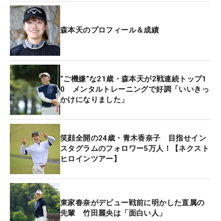
この日一番の勝因は「パター」だと話す。「朝のパ
ター練習の時からタッチとラインの感覚が合ってい
森本天のプロフィール＆成績
た」。14番の3打目をピンに寄せると、「微妙な距
離」のスライスラインが残った。「そこを決められ
たから、イメージが出やすかった」。それが最終ホ
ールのバーディフィニッシュにもつながった。
“ご機嫌”な21歳・森本天が2戦連続トップ1
0 メンタルトレーニングで好調「いいきっ
かけになりました」
ただあがった時点では、まだ優勝が決まったわけで
はない。ホールアウトしてみると「トップと並んで
いる」と言われ一気にドキドキ。パター練習場で最
笑顔全開の24歳・青木香奈子 目指せイン
終組があがってくるのを待つ展開となった。結果、
スタグラムのフォロワー5万人！【ネクスト
5アンダーで並んでいた森田就子が最終ホールに、
ヒロインツアー】
長めのパーパットを外しプレーオフも回避すること
ができた。
東家春奈がデビュー戦前に明かした直属の
今季から取り入れているというメンタルトレーニン
先輩 竹田麗央は「面白い人」