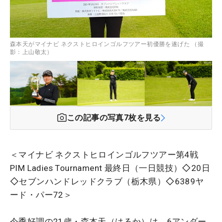
森本天がマイナビ ネクストヒロインゴルフツアー初優勝を遂げた （撮
影：上山敬太）
この記事の写真
7
枚を見る
＜マイナビ ネクストヒロインゴルフツアー第4戦
PIM Ladies Tournament 最終日（一日競技）◇20日
◇セブンハンドレッドクラブ（栃木県）◇6389ヤ
ード・パー72＞
今季好調の21歳・森本天（はるか）は、6アンダー