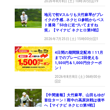
2026年8月8日 (土) 10時30分
19
地元で初Vスルリも大竹麻琴がブレ
イクの予感…ネクヒロ参戦からベス
ト連発「50台に近づいてますね
笑」【マイナビ ネクヒロ第9戦】
2026年7月25日 (土) 15時00分
1
4日間の期間限定配布！11月
までのプレーに2回使える
1,500円＆1,000円分クーポ
ン！
2026年8月8日 (土) 06時00分
2
【中間速報】大竹麻琴、山田もゆが
首位ターン！雨中の高原決戦は後半
へ【マイナビ ネクヒロ第9戦】