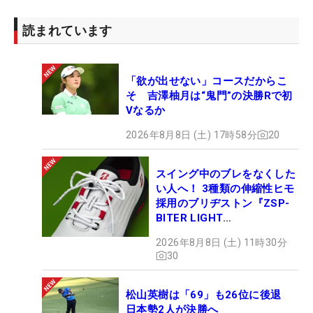
読まれています
「欲が出せない」コースだからこ
そ 吉澤柚月は“鬼門”の決勝Rで初
Vなるか
2026年8月8日 (土) 17時58分
20
スイング中のブレをなくした
い人へ！ 3種類の伸縮性ヒモ
採用のブリヂストン『ZSP-
BITER LIGHT
MAGICLACE』、8月8日デビ
2026年8月8日 (土) 11時30分
ュー
30
松山英樹は「69」も26位に後退
日本勢2人が決勝へ