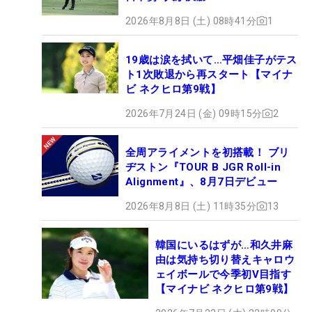
2026年8月8日 (土) 08時41分
1
19歳は涙を拭いて…平畑佳子がテス
ト1次敗退から再スタート【マイナ
ビ ネクヒロ第9戦】
2026年7月24日 (金) 09時15分
2
全周アライメントを初搭載！ ブリ
ヂストン『TOUR B JGR Roll-in
Alignment』、8月7日デビュー
2026年8月8日 (土) 11時35分
13
韓国にいるはずが…和久井麻
由は気持ち切り替えキャロウ
ェイボールで今季初V目指す
【マイナビ ネクヒロ第9戦】