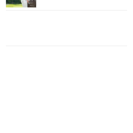
グ法、”ご機嫌でいること”が自身3戦目にして形とな
った今大会。それに加え、使用している「キャロウ
ェイの新作ボール『CHROME TOUR X』のおかげ」
とも話す。自信をもって「ストレスのないプレー」
をし、それが初優勝に結びついた。このエースボー
ルとともに今季複数回優勝を目指す。（文・小池文
子）