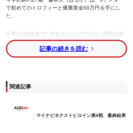
で初めてのトロフィーと優勝賞金50万円を手にし
た。
今季出場2試合でいずれもトップ10入り。前回出場
した4月の第2戦「Sanrio Smile Golf Tournament」
記事の続きを読む
では3位タイに入り、「そろそろ優勝したいな」と
思っていたタイミングでそれを実現した。スタート
すぐの2番、5番でバーディを奪うと、中盤数ホール
は耐えるパーパットもあったが、「そこを耐えられ
たことが良かった」と乗り切った。
関連記事
流れを変えたのは、後半の14番パー5だった。13番
を終えリーダーボードを見るとトップとは3打差。
「チャンスがある」と、そこからギアを入れると3
マイナビネクストヒロイン第4戦 最終結果
連続バーディを奪取し、首位に並んだ。