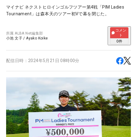
マイナビ ネクストヒロインゴルフツアー第4戦「PIM Ladies
Tournament」は森本天のツアー初Vで幕を閉じた。
コメン
所属
ALBA Net編集部
ト
小池 文子
/
Ayako Koike
0
件
配信日時：
2024年5月21日 08時00分