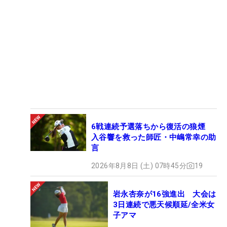
6戦連続予選落ちから復活の狼煙
入谷響を救った師匠・中嶋常幸の助
言
2026年8月8日 (土) 07時45分
19
岩永杏奈が16強進出 大会は
3日連続で悪天候順延/全米女
子アマ