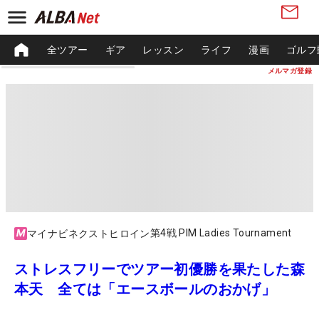
全ツアー
ギア
レッスン
ライフ
漫画
ゴルフ
メルマガ登録
第4戦 PIM Ladies Tournament
マイナビネクストヒロイン
ストレスフリーでツアー初優勝を果たした森
本天 全ては「エースボールのおかげ」