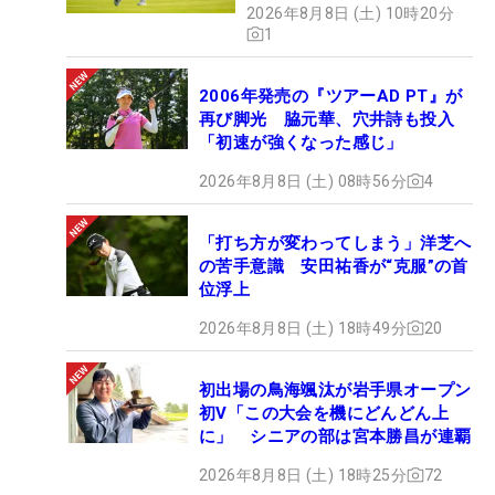
2026年8月8日 (土) 10時20分
1
2006年発売の『ツアーAD PT』が
再び脚光 脇元華、穴井詩も投入
「初速が強くなった感じ」
2026年8月8日 (土) 08時56分
4
「打ち方が変わってしまう」洋芝へ
の苦手意識 安田祐香が“克服”の首
位浮上
2026年8月8日 (土) 18時49分
20
初出場の鳥海颯汰が岩手県オープン
初V「この大会を機にどんどん上
に」 シニアの部は宮本勝昌が連覇
2026年8月8日 (土) 18時25分
72