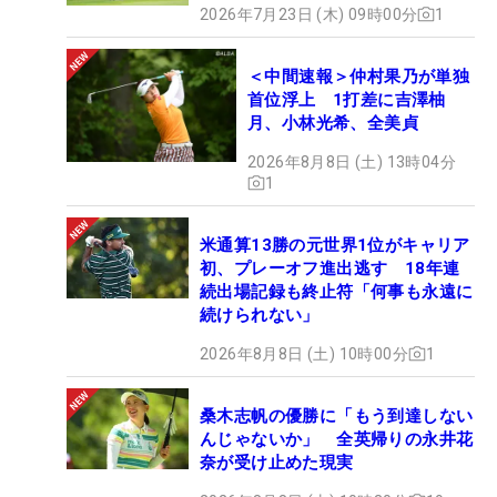
2026年7月23日 (木) 09時00分
1
＜中間速報＞仲村果乃が単独
首位浮上 1打差に吉澤柚
月、小林光希、全美貞
2026年8月8日 (土) 13時04分
1
米通算13勝の元世界1位がキャリア
初、プレーオフ進出逃す 18年連
続出場記録も終止符「何事も永遠に
続けられない」
2026年8月8日 (土) 10時00分
1
桑木志帆の優勝に「もう到達しない
んじゃないか」 全英帰りの永井花
奈が受け止めた現実