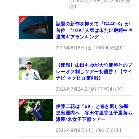
2026年7月23日 (木) 22時09分
1
話題の新作を抑えて『G440 K』が
首位 “10Ｋ”人気は未だに継続中 #
週間ギアランキング
2026年8月8日 (土) 18時00分
11
【速報】山田もゆが大竹麻琴とのプ
レーオフ制しツアー初優勝！【マイ
ナビ ネクヒロ第9戦】
2026年7月24日 (金) 17時34分
1
伊藤二花は「69」と巻き返し決勝
進出圏内へ 谷田侑里香は予選落ち
濃厚/米女子下部ツアー
2026年8月8日 (土) 10時15分
1