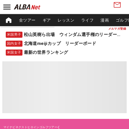
全ツアー
ギア
レッスン
ライフ
漫画
ゴルフ
メルマガ登録
松山英樹ら出場 ウィンダム選手権のリーダーボード
米国男子
北海道meijiカップ リーダーボード
国内女子
最新の世界ランキング
米国女子
マイナビネクストヒロインゴルフツアー