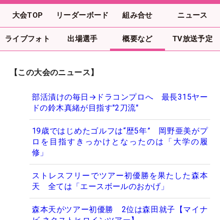
大会TOP
リーダーボード
組み合せ
ニュース
ライブフォト
出場選手
概要など
TV放送予定
【この大会のニュース】
部活漬けの毎日→ドラコンプロへ 最長315ヤー
ドの鈴木真緒が目指す"2刀流"
19歳ではじめたゴルフは“歴5年” 岡野亜美がプ
ロを目指すきっかけとなったのは「大学の履
修」
ストレスフリーでツアー初優勝を果たした森本
天 全ては「エースボールのおかげ」
森本天がツアー初優勝 2位は森田就子【マイナ