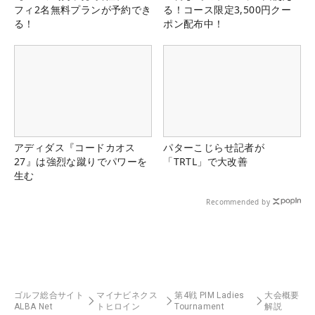
フィ2名無料プランが予約でき
る！コース限定3,500円クー
る！
ポン配布中！
アディダス『コードカオス
パターこじらせ記者が
27』は強烈な蹴りでパワーを
「TRTL」で大改善
生む
Recommended by
ゴルフ総合サイト
マイナビネクス
第4戦 PIM Ladies
大会概要
ALBA Net
トヒロイン
Tournament
解説