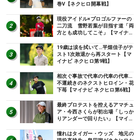
巻V【ネクヒロ開幕戦】
現役アイドル×プロゴルファーの
2
二刀流 雪野若葉が目指す道「両
方とも成功してこそ」【マイナビ
ネクストヒロインツアー】
19歳は涙を拭いて…平畑佳子がテ
3
スト1次敗退から再スタート【マ
イナビ ネクヒロ第9戦】
相次ぐ事故で代車の代車の代車…
4
不運続きのネクストヒロイン・花
下苺【マイナビ ネクヒロ第6戦】
最終プロテストを控えるアマチュ
5
ア・今西さくらが初出場「しっか
りアンダーで回りたい」【マイナ
ビ ネクストヒロインツアー】
憧れはタイガー・ウッズ 地元の