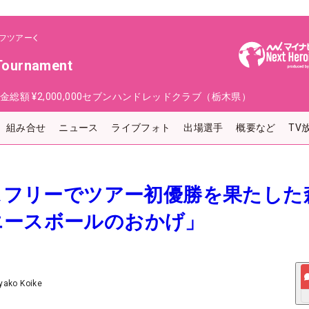
フツアー
Tournament
金総額
¥2,000,000
セブンハンドレッドクラブ（栃木県）
組み合せ
ニュース
ライブフォト
出場選手
概要など
TV
レスフリーでツアー初優勝を果たした
エースボールのおかげ」
yako Koike