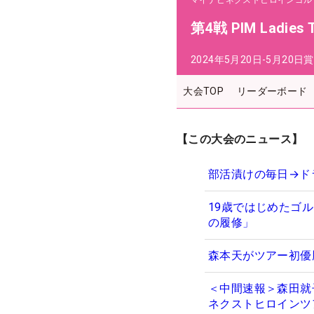
マイナビネクストヒロインゴル
第4戦 PIM Ladies 
2024年5月20日-5月20日
賞
大会TOP
リーダーボード
【この大会のニュース】
部活漬けの毎日→ドラ
19歳ではじめたゴ
の履修」
森本天がツアー初優
＜中間速報＞森田就
ネクストヒロインツ