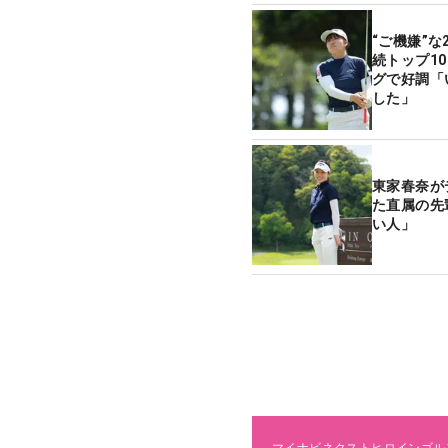
“ご機嫌”な
続トップ1
グで好調「
した」
東家春奈が
た直属の先
い人」