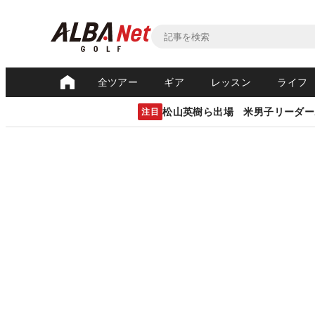
全ツアー
ギア
レッスン
ライフ
松山英樹ら出場 米男子リーダー
注目