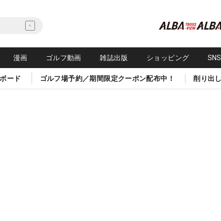
漫画
ゴルフ動画
雑誌出版
ショッピング
SN
ボード
ゴルフ場予約／期間限定クーポン配布中！
削り出