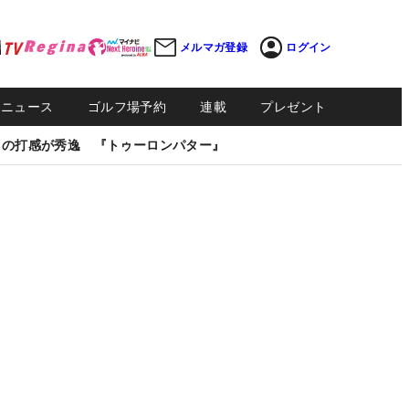
メルマガ登録
ログイン
Sニュース
ゴルフ場予約
連載
プレゼント
しの打感が秀逸 『トゥーロンパター』