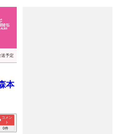
放送予定
森本
コメン
ト
0
件