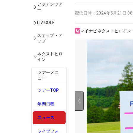
アジアンツア
ー
配信日時：
2024年5月21日 0
LIV GOLF
マイナビネクストヒロイン
ステップ・ア
ップ
ネクストヒロ
イン
ツアーメニ
ュー
ツアーTOP
年間日程
ニュース
ライブフォ