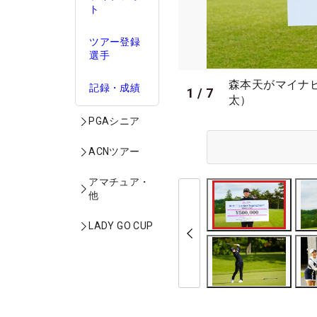
ト
ツアー登録
選手
森本天がマイナ
記録・成績
1
/
7
太）
PGAシニア
ACNツアー
アマチュア・
他
LADY GO CUP