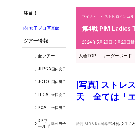
注目！
マイナビネクストヒロインゴル
第4戦 PIM Ladies 
女子プロ写真館
ツアー情報
2024年5月20日-5月20日
賞
大会TOP
リーダーボード
全ツアー
JLPGA
国内女子
JGTO
国内男子
[写真] スト
天 全ては「
LPGA
米国女子
PGA
米国男子
DPワ
欧州男子
所属
ALBA Net編集部
小池 文子
/
A
ールド