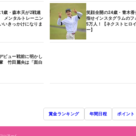
21歳・森本天が2戦連
笑顔全開の24歳・青木香
0 メンタルトレーニン
指せインスタグラムのフ
いいきっかけになりま
5万人！【ネクストヒロ
ー】
デビュー戦前に明かし
輩 竹田麗央は「面白
賞金ランキング
年間日程
ポイント