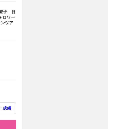
奈子 目
ォロワー
インツア
・成績