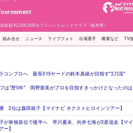
フツアー
Tournament
金総額
¥2,000,000
セブンハンドレッドクラブ（栃木県）
組み合せ
ニュース
ライブフォト
出場選手
概要など
TV
コンプロへ 最長315ヤードの鈴木真緒が目指す"2刀流"
ルフは“歴5年” 岡野亜美がプロを目指すきっかけとなったの
勝 2位は森田就子【マイナビ ネクストヒロインツアー】
子が単独首位で後半へ 早川夏未、向井七海が2差追走【マ
アー】