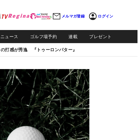
メルマガ登録
ログイン
Sニュース
ゴルフ場予約
連載
プレゼント
しの打感が秀逸 『トゥーロンパター』