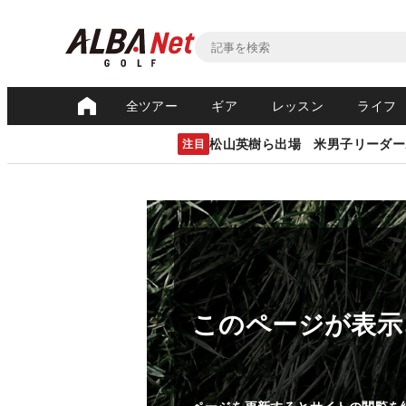
全ツアー
ギア
レッスン
ライフ
松山英樹ら出場 米男子リーダー
注目
このページが表示