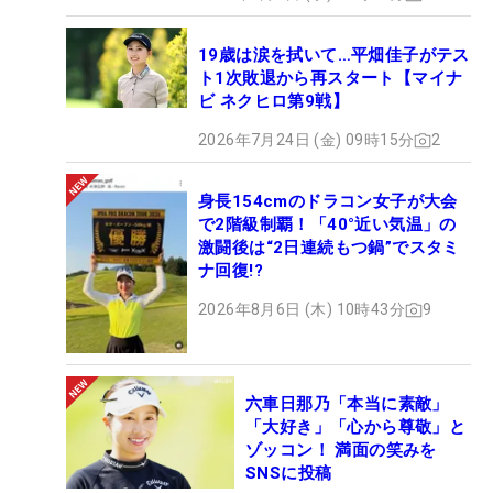
19歳は涙を拭いて…平畑佳子がテス
ト1次敗退から再スタート【マイナ
ビ ネクヒロ第9戦】
2026年7月24日 (金) 09時15分
2
身長154cmのドラコン女子が大会
で2階級制覇！「40°近い気温」の
激闘後は“2日連続もつ鍋”でスタミ
ナ回復!?
2026年8月6日 (木) 10時43分
9
六車日那乃「本当に素敵」
「大好き」「心から尊敬」と
ゾッコン！ 満面の笑みを
SNSに投稿