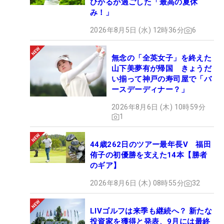
ひかるが過ごした「最高の夏休
み！」
2026年8月5日 (水) 12時36分
6
無念の「全英女子」を終えた
山下美夢有が帰国 きょうだ
い揃って神戸の寿司屋で「バ
ースデーディナー？」
2026年8月6日 (木) 10時59分
1
44歳262日のツアー最年長V 福田
侑子の初優勝を支えた14本【勝者
のギア】
2026年8月6日 (木) 08時55分
32
LIVゴルフは来季も継続へ？ 新たな
投資家を獲得と発表、9月には最終