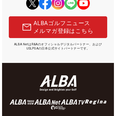
ALBAゴルフニュース
メルマガ登録はこちら
ALBA NetはR&Aのオフィシャルデジタルパートナー、および
USLPGAの日本公式サイトパートナーです。