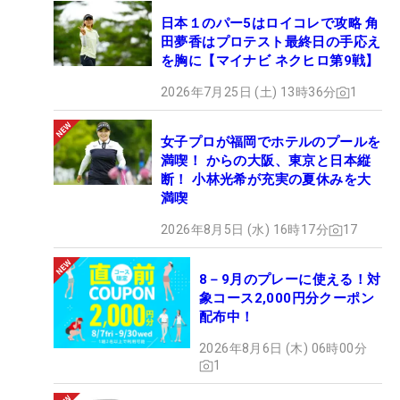
日本１のパー5はロイコレで攻略 角
田夢香はプロテスト最終日の手応え
を胸に【マイナビ ネクヒロ第9戦】
2026年7月25日 (土) 13時36分
1
女子プロが福岡でホテルのプールを
満喫！ からの大阪、東京と日本縦
断！ 小林光希が充実の夏休みを大
満喫
2026年8月5日 (水) 16時17分
17
8－9月のプレーに使える！対
象コース2,000円分クーポン
配布中！
2026年8月6日 (木) 06時00分
1