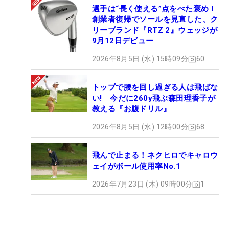
選手は“長く使える”点をべた褒め！
創業者復帰でソールを見直した、ク
リーブランド『RTZ 2』ウェッジが
9月12日デビュー
2026年8月5日 (水) 15時09分
60
トップで腰を回し過ぎる人は飛ばな
い! 今だに260y飛ぶ森田理香子が
教える『お腹ドリル』
2026年8月5日 (水) 12時00分
68
飛んで止まる！ネクヒロでキャロウ
ェイがボール使用率No.1
2026年7月23日 (木) 09時00分
1