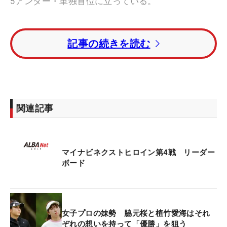
5アンダー・単独首位に立っている。
2打差2位タイには開幕戦で初出場、初優勝を挙げた
記事の続きを読む
向井七海、第2戦覇者の早川夏未がつけている。1打
差3位には森本天が続く。
2月開催の「マイナビチャレンジマッチ THE
Heroines 2024」を制した和久井麻由はイーブンパ
関連記事
ー・9位タイで折り返している。
※マイナビ ネクストヒロインゴルフツアー（共催：
マイナビネクストヒロイン第4戦 リーダー
株式会社マイナビ、株式会社ALBA、株式会社ALBA
ボード
TV）は「将来有望な若手女子ゴルファーに真剣勝負
の機会を提供して大きく羽ばたいてもらいたい」と
いう思いから2019年に開始。24年は14試合前後が
予定。出場選手はポイントランキング、前回大会成
女子プロの妹勢 脇元桜と植竹愛海はそれ
績上位者、主催者推薦、ファン投票などにより決め
ぞれの想いを持って「優勝」を狙う