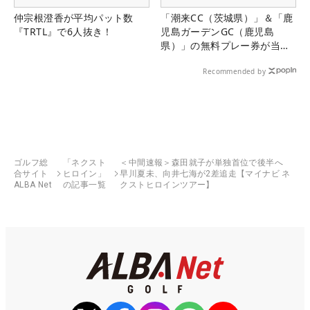
仲宗根澄香が平均パット数
「潮来CC（茨城県）」＆「鹿
『TRTL』で6人抜き！
児島ガーデンGC（鹿児島
県）」の無料プレー券が当た
る！！
Recommended by
ゴルフ総
「ネクスト
＜中間速報＞森田就子が単独首位で後半へ
合サイト
ヒロイン」
早川夏未、向井七海が2差追走【マイナビ ネ
ALBA Net
の記事一覧
クストヒロインツアー】