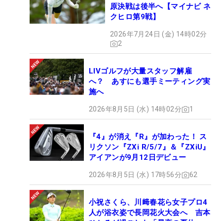
原決戦は後半へ【マイナビ ネ
クヒロ第9戦】
2026年7月24日 (金) 14時02分
2
LIVゴルフが大量スタッフ解雇
へ？ あすにも選手ミーティング実
施へ
2026年8月5日 (水) 14時02分
1
『4』が消え『R』が加わった！ ス
リクソン『ZXi R/5/7』＆『ZXiU』
アイアンが9月12日デビュー
2026年8月5日 (水) 17時56分
62
小祝さくら、川﨑春花ら女子プロ4
人が浴衣姿で長岡花火大会へ 吉本