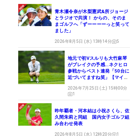
青木瀬令奈が木梨憲武&所ジョージ
とラジオで共演！ からの、そのま
まゴルフへ「ずーーーーっと笑って
ました」
2026年8月5日 (水) 13時14分
5
地元で初Vスルリも大竹麻琴
がブレイクの予感…ネクヒロ
参戦からベスト連発「50台に
近づいてますね笑」【マイナ
ビ ネクヒロ第9戦】
2026年7月25日 (土) 15時00分
1
昨年覇者・河本結は小祝さくら、佐
久間朱莉と同組 国内女子ゴルフ組
み合わせ発表
2026年8月5日 (水) 12時20分
1