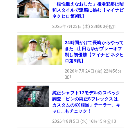
「根性鍛えなおした」相場彩那は昭
和スタイルで連覇に挑む【マイナビ
ネクヒロ第9戦】
2026年7月23日 (木) 23時00分
1
24時間かけて長崎からやって
きた…山田もゆがプレーオフ
制し初優勝【マイナビ ネクヒ
ロ第9戦】
2026年7月24日 (金) 22時56分
1
純正シャフト12モデルのスペック
調査「ピンの純正Sフレックスは、
カスタムの6X相当」テーラー、キ
ャロ…もチェック！
2026年8月5日 (水) 16時15分
13