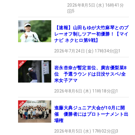
2026年8月5日 (水) 16時41分
5
【速報】山田もゆが大竹麻琴とのプ
レーオフ制しツアー初優勝！【マイ
ナビ ネクヒロ第9戦】
2026年7月24日 (金) 17時34分
1
岩永杏奈が暫定首位、廣吉優梨菜8
位 予選ラウンドは日没サスペ/全
米女子アマ
2026年8月6日 (木) 11時18分
1
進藤大典ジュニア大会が10月に開
催 優勝者にはプロトーナメント出
場権
2026年8月5日 (水) 17時02分
3