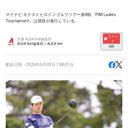
マイナビ ネクストヒロインゴルフツアー第4戦「PIM Ladies
Tournament」は競技が進行している。
コメン
所属
ALBA Net編集部
ト
ALBA Net編集部
/
ALBA Net
0
件
配信日時：
2024年5月20日 13時31分