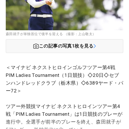
森田就子が単独首位で後半を迎える （撮影：上山敬太）
この記事の写真
1
枚を見る
＜マイナビ ネクストヒロインゴルフツアー第4戦
PIM Ladies Tournament（1日競技）◇20日◇セブ
ンハンドレッドクラブ（栃木県）◇6389ヤード・パ
ー72＞
ツアー外競技マイナビ ネクストヒロインツアー
第4
戦「PIM Ladies Tournament」は1日競技のプレーが
進行中。全選手が前半のプレーを終え、森田就子が