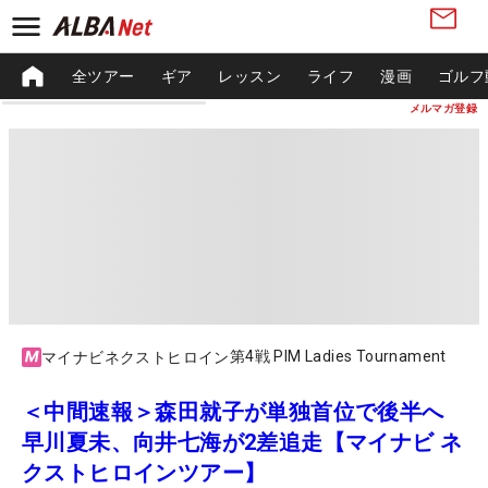
全ツアー
ギア
レッスン
ライフ
漫画
ゴルフ
メルマガ登録
第4戦 PIM Ladies Tournament
マイナビネクストヒロイン
＜中間速報＞森田就子が単独首位で後半へ
早川夏未、向井七海が2差追走【マイナビ ネ
クストヒロインツアー】