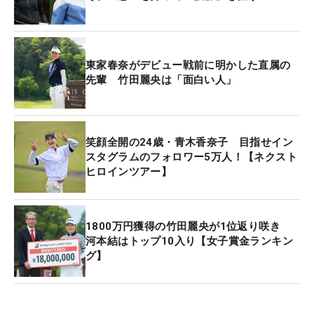
られる。
東家春奈がデビュー戦前に明かした直属の
先輩 竹田麗央は「面白い人」
笑顔全開の24歳・青木香奈子 目指せイン
スタグラムのフォロワー5万人！【ネクスト
ヒロインツアー】
1800万円獲得の竹田麗央が1位返り咲き
河本結はトップ10入り【女子賞金ランキン
グ】