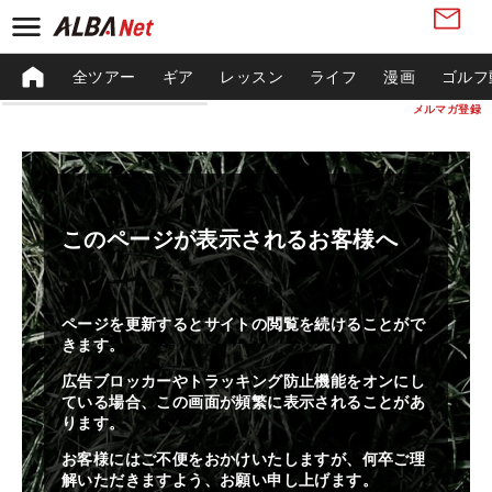
全ツアー
ギア
レッスン
ライフ
漫画
ゴルフ
メルマガ登録
このページが表示されるお客様へ
ページを更新するとサイトの閲覧を続けることがで
きます。
広告ブロッカーやトラッキング防止機能をオンにし
ている場合、この画面が頻繁に表示されることがあ
ります。
お客様にはご不便をおかけいたしますが、何卒ご理
解いただきますよう、お願い申し上げます。