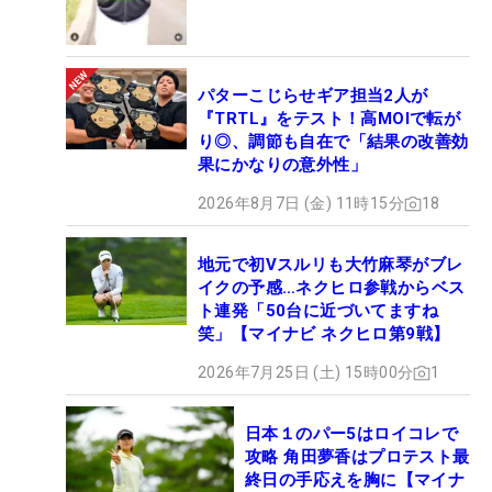
パターこじらせギア担当2人が
『TRTL』をテスト！高MOIで転が
り◎、調節も自在で「結果の改善効
果にかなりの意外性」
2026年8月7日 (金) 11時15分
18
地元で初Vスルリも大竹麻琴がブレ
イクの予感…ネクヒロ参戦からベス
ト連発「50台に近づいてますね
笑」【マイナビ ネクヒロ第9戦】
2026年7月25日 (土) 15時00分
1
日本１のパー5はロイコレで
攻略 角田夢香はプロテスト最
終日の手応えを胸に【マイナ