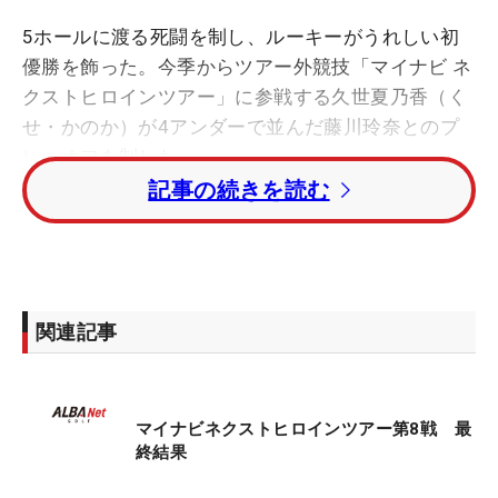
5ホールに渡る死闘を制し、ルーキーがうれしい初
優勝を飾った。今季からツアー外競技「マイナビ ネ
クストヒロインツアー」に参戦する久世夏乃香（く
せ・かのか）が4アンダーで並んだ藤川玲奈とのプ
レーオフを制した。
記事の続きを読む
クラブハウスリーダーでホールアウトした藤川に終
盤16番パー5で追いついた。「めっちゃ仲いいし同
級生なので、『ふたりで戦いたくないな…』という
感じやったけれど、やるんだったら勝ちを目指して
関連記事
頑張ろう」と、ともに初優勝をかけたサドンデスに
突入した。3ホール目ではしびれるパットを残した
が、決め切ってパーをセーブ。カップ切り替え後の
マイナビネクストヒロインツアー第8戦 最
4ホール目は両者とも手前のバンカーからボギーと
終結果
したが、5ホール目をパーとした久世に軍配が上が
った。