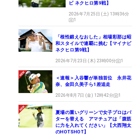
ビ ネクヒロ第9戦】
2026年7月25日 (土) 13時36分
1
「根性鍛えなおした」相場彩那は昭
和スタイルで連覇に挑む【マイナビ
ネクヒロ第9戦】
2026年7月23日 (木) 23時00分
1
＜速報＞入谷響が単独首位 永井花
奈、金田久美子ら1差追走
2026年8月7日 (金) 12時42分
1
夏場の重いグリーンで女子プロはパ
ターを替える アマチュアは「腹筋
に力を入れてください」【大西翔太
のHOTSHOT】