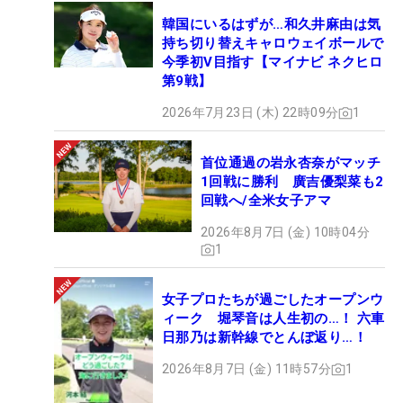
韓国にいるはずが…和久井麻由は気
持ち切り替えキャロウェイボールで
今季初V目指す【マイナビ ネクヒロ
第9戦】
2026年7月23日 (木) 22時09分
1
首位通過の岩永杏奈がマッチ
1回戦に勝利 廣吉優梨菜も2
回戦へ/全米女子アマ
2026年8月7日 (金) 10時04分
1
女子プロたちが過ごしたオープンウ
ィーク 堀琴音は人生初の…！ 六車
日那乃は新幹線でとんぼ返り…！
2026年8月7日 (金) 11時57分
1