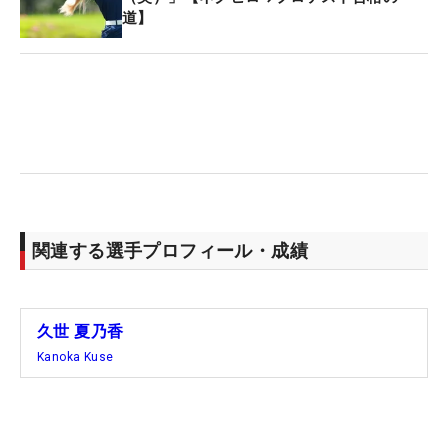
道】
テレビカメラの前で笑顔が多かったのも、“あえ
て”意識してのこと。「ファンの人たちが見てくれて
いるなぁ、って」。今年はツアー外競技を転戦し、
経験をコツコツと積んでいる。今週も父と自家用車
で福島入り。「2位止まりが多かったんです。やっ
と優勝できました。（プレーオフは）こんな長くな
ると思っていなくて、ずっと緊張感があった。最後
勝てたのでうれしいです」。どこか大人っぽくてお
関連する選手プロフィール・成績
となしめに見える21歳も、きょうばかりは笑顔がは
じけた。
「経験はだいぶ生きています。精神面が成長しまし
久世 夏乃香
た。トップにいるということが分かると、前までは
Kanoka Kuse
緊張して、失敗することが多かったけれど、落ち着
いてできるようになった」と成長を実感している。
プロテスト初挑戦の2021年から3年連続で最終に進