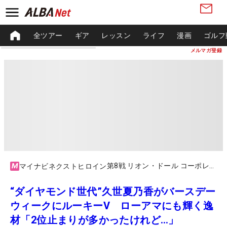
全ツアー
ギア
レッスン
ライフ
漫画
ゴルフ
メルマガ登録
第8戦 リオン・ドール コーポレーション／ゴルフパートナーチャレンジカップ by ゼビオグループ
マイナビネクストヒロイン
“ダイヤモンド世代”久世夏乃香がバースデー
ウィークにルーキーV ローアマにも輝く逸
材「2位止まりが多かったけれど…」