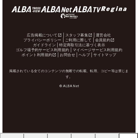
広告掲載について
スタッフ募集
運営会社
プライバシーポリシー
ご利用に際して
会員規約
ガイドライン
特定商取引法に基づく表示
ゴルフ場予約サービス利用規約
マイページサービス利用規約
ポイント利用規約
お問合せ
ヘルプ
サイトマップ
掲載されている全てのコンテンツの無断での転載、転用、コピー等は禁じま
す。
© ALBA Net