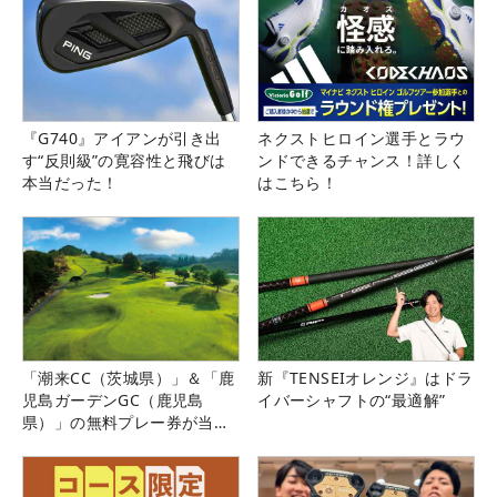
『G740』アイアンが引き出
ネクストヒロイン選手とラウ
す“反則級”の寛容性と飛びは
ンドできるチャンス！詳しく
本当だった！
はこちら！
「潮来CC（茨城県）」＆「鹿
新『TENSEIオレンジ』はドラ
児島ガーデンGC（鹿児島
イバーシャフトの“最適解”
県）」の無料プレー券が当た
る！！