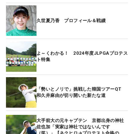
正規の18ホールではボギーフリーのラウンド。「危
久世夏乃香 プロフィール＆戦績
ないところもあったけれど、耐えてパーででしのげ
ていた。ラインが読みづらくて目も強いコースだっ
たけれど、キャディさんにも助けてもらえて、バー
ディが取れました」とパターを勝因に挙げた。
よ～くわかる！ 2024年度JLPGAプロテス
ト特集
2003年生まれのダイヤモンド世代。愛用する本間の
クラブは、「めっちゃ好き」なイ・ボミ（韓国）に
憧れてのこと。昨年まではアマチュアとして下部ス
テップ・アップ・ツアーに出場し、ローアマに輝く
「勢いとノリで」挑戦した韓国ツアーQT
和久井麻由が切り開いた新たな道
など活躍していたが、今季からアマ資格を外してプ
ロ宣言。ツアーへの出場を決意した。第2戦で初出
場し、これが今季4試合目。8月20日に誕生日を迎え
たばかりの21歳が、バースデーウィークを自らの手
大手前大の元キャプテン 京都出身の神社
佐也加「実家は神社ではないんです
で祝った。
（笑）」【ネクヒロ→プロテスト合格の