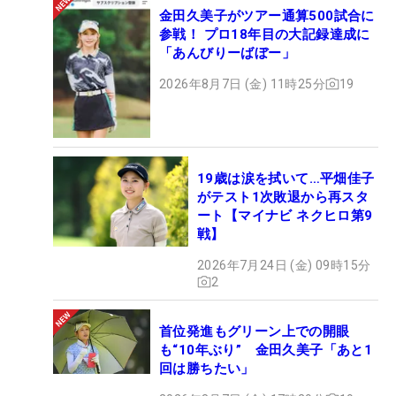
金田久美子がツアー通算500試合に
参戦！ プロ18年目の大記録達成に
「あんびりーばぼー」
2026年8月7日 (金) 11時25分
19
19歳は涙を拭いて…平畑佳子
がテスト1次敗退から再スタ
ート【マイナビ ネクヒロ第9
戦】
2026年7月24日 (金) 09時15分
2
首位発進もグリーン上での開眼
も“10年ぶり” 金田久美子「あと1
回は勝ちたい」