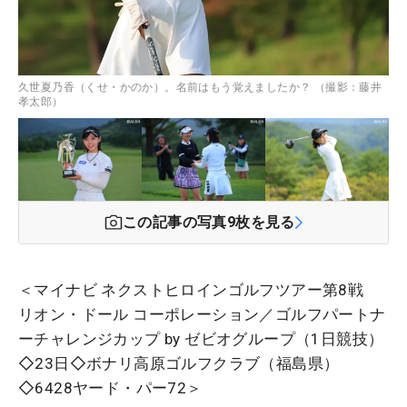
久世夏乃香（くせ・かのか）。名前はもう覚えましたか？ （撮影：藤井
孝太郎）
この記事の写真
9
枚を見る
＜マイナビ ネクストヒロインゴルフツアー第8戦
リオン・ドール コーポレーション／ゴルフパートナ
ーチャレンジカップ by ゼビオグループ（1日競技）
◇23日◇ボナリ高原ゴルフクラブ（福島県）
◇6428ヤード・パー72＞