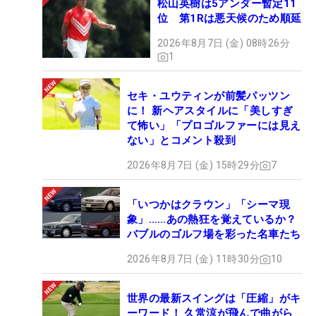
いう思いから2019年に開始。24年は14試合前後が
松山英樹は5アンダー暫定11
位 第1Rは悪天候のため順延
予定。出場選手はポイントランキング、前回大会成
績上位者、主催者推薦、ファン投票などにより決め
2026年8月7日 (金) 08時26分
1
られる。
セキ・ユウティンが前髪パッツン
に！ 新ヘアスタイルに「美しすぎ
て怖い」「プロゴルファーには見え
ない」とコメント殺到
2026年8月7日 (金) 15時29分
7
「いつかはクラウン」「シーマ現
象」……あの熱狂を覚えているか？
バブルのゴルフ場を彩った名車たち
2026年8月7日 (金) 11時30分
10
世界の最新スイングは「圧縮」がキ
ーワード！ 久常涼が飛んで曲がら