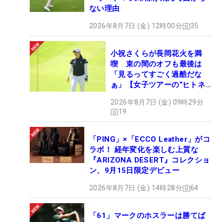
ない理由
2026年8月7日 (金) 12時00分
35
小祝さくらが長岡花火を満
喫 束の間のオフも最後は
「見るってすごく過酷だな
ぁ」【女子ツアーの“ヒトネ
タ”】
2026年8月7日 (金) 09時29分
19
「PING」×「ECCO Leather」がコ
ラボ！ 経年変化を楽しむ上質な
『ARIZONA DESERT』コレクショ
ン、9月15日限定デビュー
2026年8月7日 (金) 14時28分
64
「61」マークのホスラーは勝てば