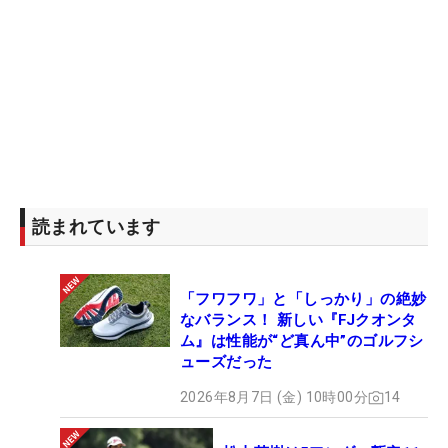
出。75位、46位、35位でいずれも不合格に終わっ
たが、プロ入りへ着実に歩みを進めている。
今年は2次予選から参戦。受験会場は「何回も回っ
たことがある」というC地区・城陽カントリー倶楽
部になる予定だ。ステップ最終戦「京都レディー
ス」の舞台でもあり、昨年は21位に入った。「優勝
は自信になりました。今回みたいに耐えて、頑張っ
読まれています
ていきたい」。勝ってかぶとの緒を締めよ。とはい
え、この日だけは勝利の余韻に浸るつもりだ。
（文・笠井あかり）
「フワフワ」と「しっかり」の絶妙
なバランス！ 新しい『FJクオンタ
ム』は性能が“ど真ん中”のゴルフシ
※マイナビ ネクストヒロインゴルフツアー（共催：
ューズだった
株式会社マイナビ、株式会社ALBA、株式会社ALBA
TV）は「将来有望な若手女子ゴルファーに真剣勝負
2026年8月7日 (金) 10時00分
14
の機会を提供して大きく羽ばたいてもらいたい」と