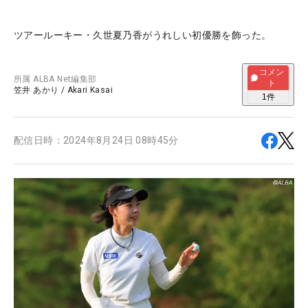
ツアールーキー・久世夏乃香がうれしい初優勝を飾った。
コメン
所属
ALBA Net編集部
ト
笠井 あかり
/
Akari Kasai
1
件
配信日時：
2024年8月24日 08時45分