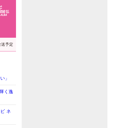
放送予定
ない」
輝く逸
ビ ネ