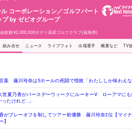
ール コーポレーション／ゴルフパート
プ by ゼビオグループ
金総額
¥2,000,000
ボナリ高原ゴルフクラブ(福島県)
組み合せ
ニュース
ライブフォト
出場選手
概要など
TV
言葉 藤川玲奈は5ホールの死闘で惜敗「わたししか味わえ
”久世夏乃香がバースデーウィークにルーキーV ローアマにも
かったけれど…」
香がプレーオフを制してツアー初優勝 藤川玲奈2位【マイナ
ー】