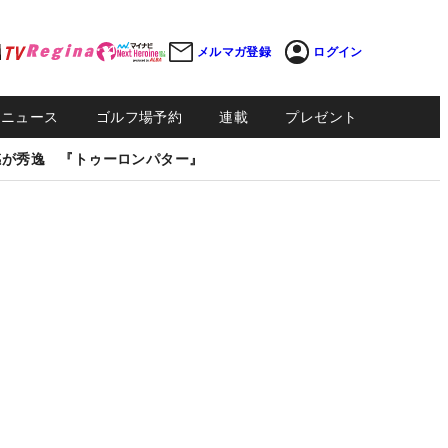
メルマガ登録
ログイン
Sニュース
ゴルフ場予約
連載
プレゼント
感が秀逸 『トゥーロンパター』