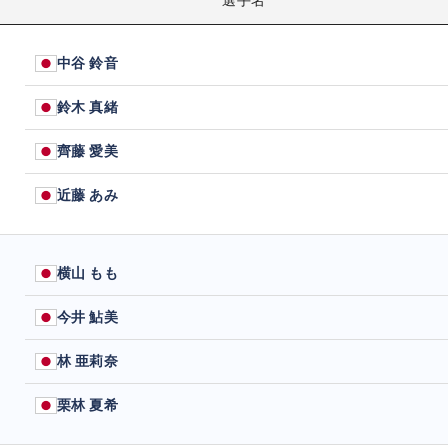
中谷 鈴音
鈴木 真緒
齊藤 愛美
近藤 あみ
横山 もも
今井 鮎美
林 亜莉奈
栗林 夏希