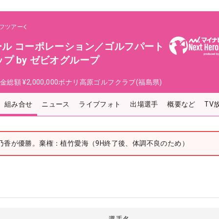
フツアー
ール コーポレーション／ゴルフパート
プ by ゼビオグループ
金総額
¥2,000,000
ボナリ高原ゴルフクラブ(福島県)
組み合せ
ニュース
ライブフォト
出場選手
概要など
TV
乃香が優勝。棄権：植竹愛海（9H終了後、体調不良のため）
選手名