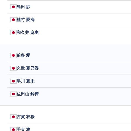
島田 紗
植竹 愛海
和久井 麻由
前多 愛
久世 夏乃香
早川 夏未
佐田山 鈴樺
古賀 衣桜
手束 雅