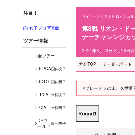
注目！
マイナビネクストヒロインゴル
第8戦 リオン・ド
女子プロ写真館
ナーチャレンジカッ
ツアー情報
2024年8月23日-8月23日
賞
全ツアー
大会TOP
リーダーボード
JLPGA
国内女子
JGTO
国内男子
※プレーオフの末、久世夏
LPGA
米国女子
PGA
米国男子
Round1
DPワ
欧州男子
ールド
スタート時間