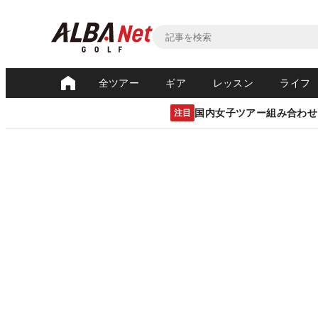
全ツアー
ギア
レッスン
ライフ
国内女子ツアー組み合わせ
注目