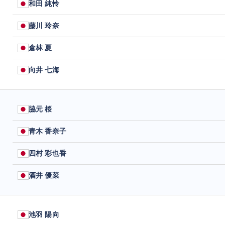
和田 純怜
藤川 玲奈
倉林 夏
向井 七海
脇元 桜
青木 香奈子
四村 彩也香
酒井 優菜
池羽 陽向