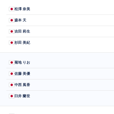
松澤 奈美
森本 天
吉田 莉生
杉田 美紀
菊地 りお
佐藤 美優
中西 風香
臼井 蘭世