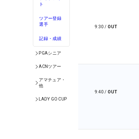
ト
ツアー登録
選手
9:30
/
OUT
記録・成績
PGAシニア
ACNツアー
アマチュア・
他
9:40
/
OUT
LADY GO CUP