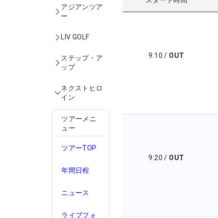
アジアンツア
ー
LIV GOLF
9:10
/
OUT
ステップ・ア
ップ
ネクストヒロ
イン
ツアーメニ
ュー
ツアーTOP
9:20
/
OUT
年間日程
ニュース
ライブフォ