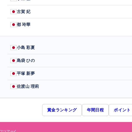
古賀 妃
都 玲華
小島 彩夏
島袋 ひの
平塚 新夢
佐渡山 理莉
賞金ランキング
年間日程
ポイント
フツアー