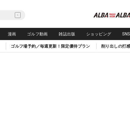
漫画
ゴルフ動画
雑誌出版
ショッピング
SN
ゴルフ場予約／毎週更新！限定優待プラン
削り出しの打