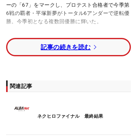
ーの「67」をマークし、プロテスト合格者で今季第
6戦の覇者・平塚新夢がトータル6アンダーで逆転優
勝。今季初となる複数回優勝に輝いた。
初日は前半4番パー5で、3番ウッドで打った2打目を
記事の続きを読む
ピン横30センチにピタリとつけ、イーグルを奪取。
その後はボギーとダブルボギーを重ねて失速し、1
アンダーで競技を終えた。4打差の8位タイで迎えた
最終日。平塚は「正直『優勝するぞ！』という感じ
よりは、いつもと同じように目の前の1打を一生懸
関連記事
命打つことを意識した」と語る。朝から雨が降るコ
ンディションの中で、確実にスコアを伸ばしていっ
た。
ネクヒロファイナル 最終結果
1番ホールでボギーが先行したものの、そこから3連
続バーディを奪取。一気にリーダーボードを駆け上