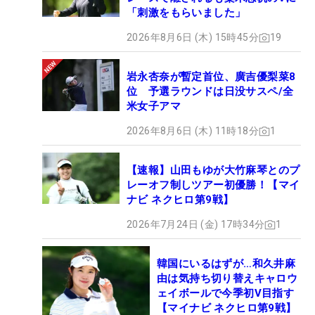
「刺激をもらいました」
2026年8月6日 (木) 15時45分
19
岩永杏奈が暫定首位、廣吉優梨菜8
位 予選ラウンドは日没サスペ/全
米女子アマ
2026年8月6日 (木) 11時18分
1
【速報】山田もゆが大竹麻琴とのプ
レーオフ制しツアー初優勝！【マイ
ナビ ネクヒロ第9戦】
2026年7月24日 (金) 17時34分
1
韓国にいるはずが…和久井麻
由は気持ち切り替えキャロウ
ェイボールで今季初V目指す
【マイナビ ネクヒロ第9戦】