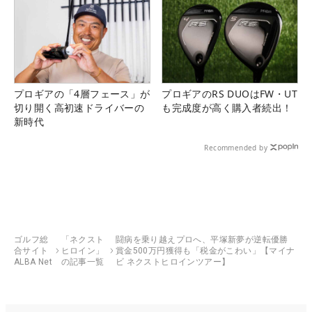
プロギアの「4層フェース」が
プロギアのRS DUOはFW・UT
切り開く高初速ドライバーの
も完成度が高く購入者続出！
新時代
Recommended by
ゴルフ総
「ネクスト
闘病を乗り越えプロへ、平塚新夢が逆転優勝
合サイト
ヒロイン」
賞金500万円獲得も「税金がこわい」【マイナ
ALBA Net
の記事一覧
ビ ネクストヒロインツアー】