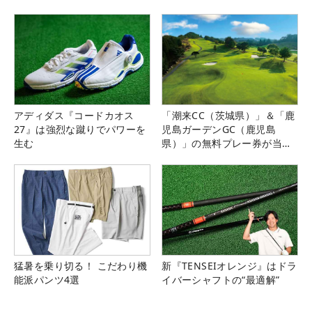
アディダス『コードカオス
「潮来CC（茨城県）」＆「鹿
27』は強烈な蹴りでパワーを
児島ガーデンGC（鹿児島
生む
県）」の無料プレー券が当た
る！！
猛暑を乗り切る！ こだわり機
新『TENSEIオレンジ』はドラ
能派パンツ4選
イバーシャフトの“最適解”