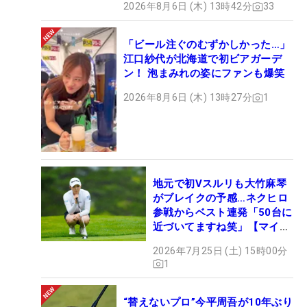
2026年8月6日 (木) 13時42分
33
「ビール注ぐのむずかしかった…」
江口紗代が北海道で初ビアガーデ
ン！ 泡まみれの姿にファンも爆笑
2026年8月6日 (木) 13時27分
1
地元で初Vスルリも大竹麻琴
がブレイクの予感…ネクヒロ
参戦からベスト連発「50台に
近づいてますね笑」【マイナ
ビ ネクヒロ第9戦】
2026年7月25日 (土) 15時00分
1
“替えないプロ”今平周吾が10年ぶり