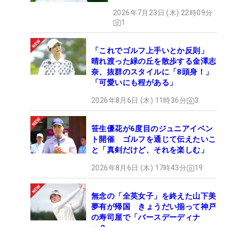
2026年7月23日 (木) 22時09分
1
「これでゴルフ上手いとか反則」
晴れ渡った緑の丘を散歩する金澤志
奈、抜群のスタイルに「8頭身！」
「可愛いにも程がある」
2026年8月6日 (木) 11時36分
3
笹生優花が6度目のジュニアイベン
ト開催 ゴルフを通じて伝えたいこ
と「真剣だけど、それを楽しむ」
2026年8月6日 (木) 17時43分
19
無念の「全英女子」を終えた山下美
夢有が帰国 きょうだい揃って神戸
の寿司屋で「バースデーディナ