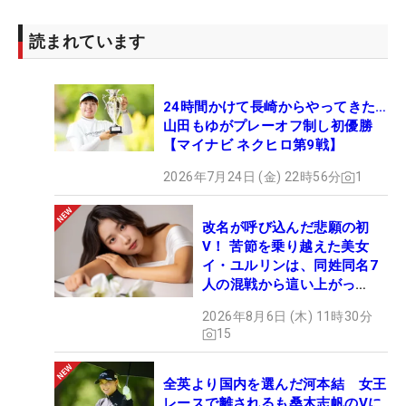
読まれています
24時間かけて長崎からやってきた…
山田もゆがプレーオフ制し初優勝
【マイナビ ネクヒロ第9戦】
2026年7月24日 (金) 22時56分
1
改名が呼び込んだ悲願の初
V！ 苦節を乗り越えた美女
イ・ユルリンは、同姓同名7
人の混戦から這い上がっ
た“新星ヒロイン”
2026年8月6日 (木) 11時30分
15
全英より国内を選んだ河本結 女王
レースで離されるも桑木志帆のVに