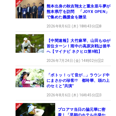
熊本出身の秋吉翔太と重永亜斗夢が
熊本県庁を訪問 「JOYX OPEN」
で集めた義援金を贈呈
2026年8月6日 (木) 18時43分
8
【中間速報】大竹麻琴、山田もゆが
首位ターン！雨中の高原決戦は後半
へ【マイナビ ネクヒロ第9戦】
2026年7月24日 (金) 14時02分
2
「ボトッ！って音が…」ラウンド中
にまさかの珍客!? 都玲華、頭の上
のセミと“共演”
2026年8月6日 (木) 16時45分
3
プロアマ当日の脇元華に密
着！「早朝のホテル出発か