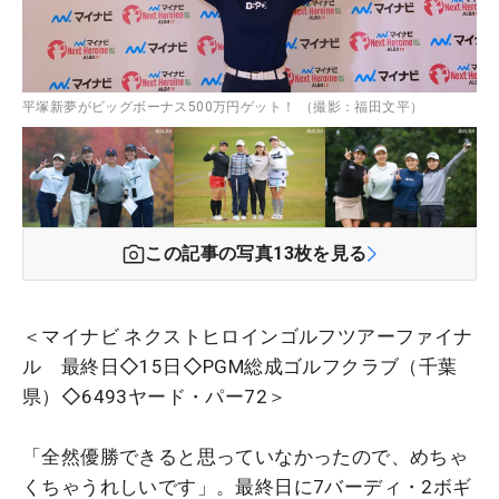
平塚新夢がビッグボーナス500万円ゲット！ （撮影：福田文平）
この記事の写真
13
枚を見る
＜マイナビ ネクストヒロインゴルフツアーファイナ
ル 最終日◇15日◇PGM総成ゴルフクラブ（千葉
県）◇6493ヤード・パー72＞
「全然優勝できると思っていなかったので、めちゃ
くちゃうれしいです」。最終日に7バーディ・2ボギ