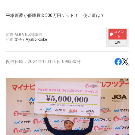
平塚新夢が優勝賞金500万円ゲット！ 使い道は？
コメン
所属
ALBA Net編集部
ト
小池 文子
/
Ayako Koike
1
件
配信日時：
2024年11月16日 09時30分