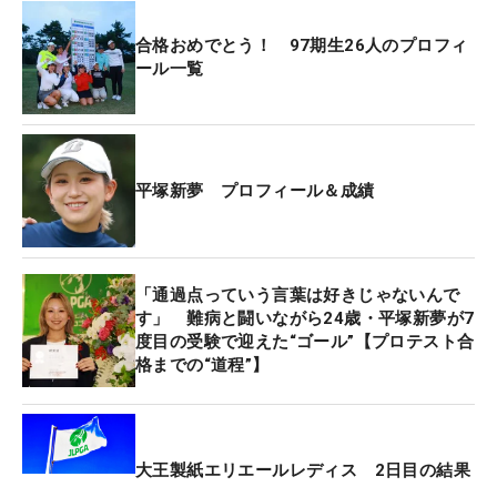
がった。「逆にそれが良かったのかもしれない」と
話し、前半で5つのバーディを奪う落ち着いたプレ
合格おめでとう！ 97期生26人のプロフィ
ーを披露した。
ール一覧
後半14番パー5では、約2メートルのバーディパット
を沈めて首位に立っていた青木香奈子と並ぶ。ハー
フターン時点では「いい位置にいるのはわかってい
平塚新夢 プロフィール＆成績
たので、若干（優勝を）意識していました。でも、
最後までどうなるかわからなかったので、ずっと緊
張感がありました」と振り返る。この日はショット
「通過点っていう言葉は好きじゃないんで
の距離感とパターのタッチが冴え渡り、グリーン上
す」 難病と闘いながら24歳・平塚新夢が7
でのチャンスを次々とものにした。
度目の受験で迎えた“ゴール”【プロテスト合
格までの“道程”】
平塚は高校3年生だった2017年、ステップ・アッ
プ・ツアーで史上5人目（当時）のアマチュア優勝
を達成。そして今年、7度目の挑戦でJLPGA最終プ
大王製紙エリエールレディス 2日目の結果
ロテストに合格した。そこに至るまでの7年間、国