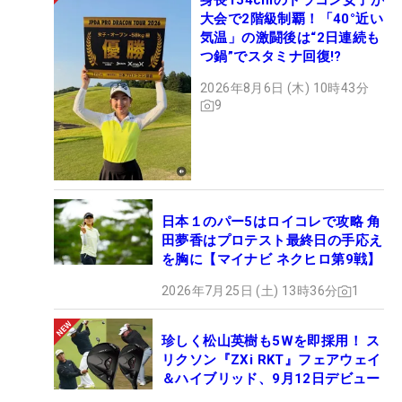
身長154cmのドラコン女子が
大会で2階級制覇！「40°近い
気温」の激闘後は“2日連続も
つ鍋”でスタミナ回復!?
2026年8月6日 (木) 10時43分
9
日本１のパー5はロイコレで攻略 角
田夢香はプロテスト最終日の手応え
を胸に【マイナビ ネクヒロ第9戦】
2026年7月25日 (土) 13時36分
1
珍しく松山英樹も5Wを即採用！ ス
リクソン『ZXi RKT』フェアウェイ
＆ハイブリッド、9月12日デビュー