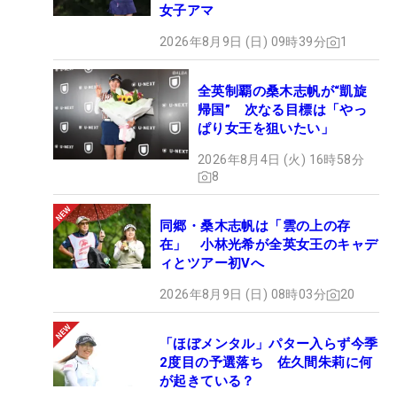
女子アマ
2026年8月9日 (日) 09時39分
1
全英制覇の桑木志帆が“凱旋
帰国” 次なる目標は「やっ
ぱり女王を狙いたい」
2026年8月4日 (火) 16時58分
8
同郷・桑木志帆は「雲の上の存
在」 小林光希が全英女王のキャデ
ィとツアー初Vへ
2026年8月9日 (日) 08時03分
20
「ほぼメンタル」パター入らず今季
2度目の予選落ち 佐久間朱莉に何
が起きている？