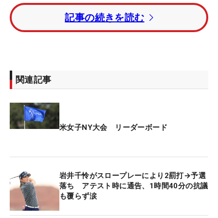
く雨が降っていてタフなコンディションだったけれ
記事の続きを読む
ど、6個のバーディが獲れて、アンダーで回れてよ
かった。タフな一日になると思ってスタートしたの
で気が抜けなかったのか、ある意味いい方向に、結
果としてつながった」と振り返った。
関連記事
10番をバーディ発進とすると、12番をボギーとした
後の13番でバウンスバック。15番、16番ではアイ
アンショットを1メートルにつけて連続バーディと
した。「短いバーディパットが多かった。セカンド
米女子NY大会 リーダーボード
ショットがすごくよかった」と荒天のなか好機を演
出。6バーディを奪取した。
岩井千怜がスロープレーにより2罰打→予選
先週はアテスト時にスロープレーによる罰打を通告
落ち アテスト時に通告、1時間40分の抗議
され、2罰打を科されて予選落ちを喫していた。涙
も覆らず涙
を流してから1週間。気持ちを切り替え、ニューヨ
ークではしっかりと力を発揮するプレーを続けてい