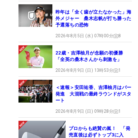
昨年は「全く歯が立たなかった」海
外メジャー 桑木志帆が打ち勝った
予選落ちの恐怖
2026年8月5日 (水) 07時00分
8
22歳・吉澤柚月が念願の初優勝
「全英の桑木さんから刺激を」
2026年8月9日 (日) 13時53分
1
＜速報＞安田祐香、吉澤柚月はパー
発進 大混戦の最終ラウンドがスタ
ート
2026年8月9日 (日) 09時28分
1
プロからも絶賛の嵐！ 「発
売直後は必ずトップ3に入