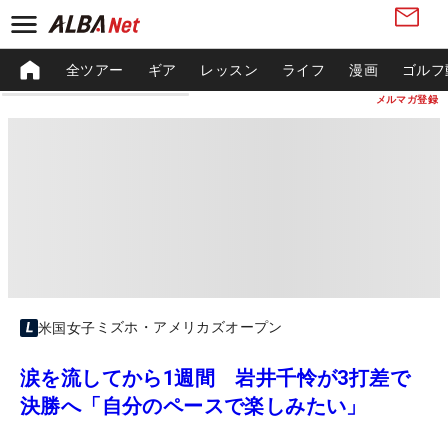
全ツアー
ギア
レッスン
ライフ
漫画
ゴルフ
メルマガ登録
ミズホ・アメリカズオープン
米国女子
涙を流してから1週間 岩井千怜が3打差で
決勝へ「自分のペースで楽しみたい」