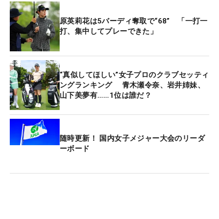
る。
原英莉花は5バーディ奪取で“68” 「一打一
打、集中してプレーできた」
「あしたも自分のペースで楽しみたい」とムービン
グデーを見据える。首位との差を縮め、優勝争いに
名乗りをあげたい。
“真似してほしい”女子プロのクラブセッティ
ングランキング 青木瀬令奈、岩井姉妹、
山下美夢有……1位は誰だ？
随時更新！ 国内女子メジャー大会のリーダ
ーボード