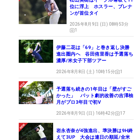
松山英樹はイーグル奪取で11
位に浮上 ホスラー、ブレナ
ンが首位タイ
2026年8月9日 (日) 08時53分
1
伊藤二花は「69」と巻き返し決勝
進出圏内へ 谷田侑里香は予選落ち
濃厚/米女子下部ツアー
2026年8月8日 (土) 10時15分
1
予選落ち続きの1年目は「壁がすご
かった」 パット劇的改善の吉澤柚
月がプロ3年目で初V
2026年8月9日 (日) 16時42分
17
岩永杏奈が4強進出、準決勝は9H終
えて3UP 大会は連日の順延/全米