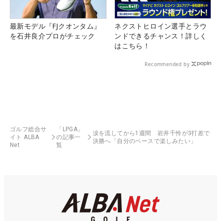
最新モデル『FJクオンタム』
ネクストヒロイン選手とラウ
を石井良介プロがチェック
ンドできるチャンス！詳しく
はこちら！
Recommended by
ゴルフ総合サ
「LPGA」
涙を流してから1週間 岩井千怜が3打差で
イト ALBA
の記事一
決勝へ「自分のペースで楽しみたい」
Net
覧