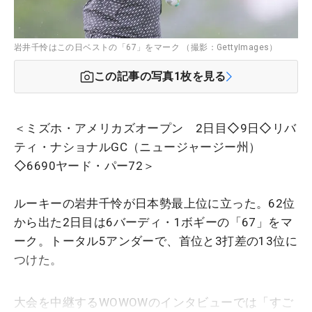
岩井千怜はこの日ベストの「67」をマーク （撮影：GettyImages）
この記事の写真
1
枚を見る
＜ミズホ・アメリカズオープン 2日目◇9日◇リバ
ティ・ナショナルGC（ニュージャージー州）
◇6690ヤード・パー72＞
ルーキーの岩井千怜が日本勢最上位に立った。62位
から出た2日目は6バーディ・1ボギーの「67」をマ
ーク。トータル5アンダーで、首位と3打差の13位に
つけた。
大会を中継するWOWOWのインタビューでは「すご