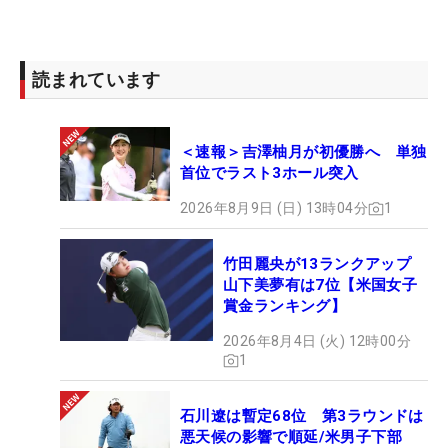
読まれています
＜速報＞吉澤柚月が初優勝へ 単独
首位でラスト3ホール突入
2026年8月9日 (日) 13時04分
1
竹田麗央が13ランクアップ
山下美夢有は7位【米国女子
賞金ランキング】
2026年8月4日 (火) 12時00分
1
石川遼は暫定68位 第3ラウンドは
悪天候の影響で順延/米男子下部