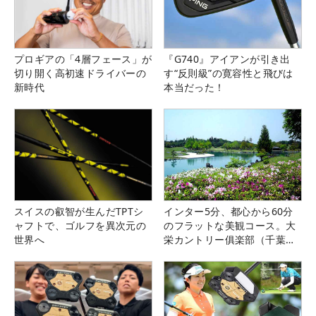
プロギアの「4層フェース」が
『G740』アイアンが引き出
切り開く高初速ドライバーの
す“反則級”の寛容性と飛びは
新時代
本当だった！
スイスの叡智が生んだTPTシ
インター5分、都心から60分
ャフトで、ゴルフを異次元の
のフラットな美観コース。大
世界へ
栄カントリー俱楽部（千葉
県）