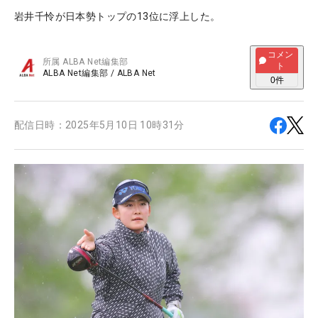
岩井千怜が日本勢トップの13位に浮上した。
コメン
所属
ALBA Net編集部
ト
ALBA Net編集部
/
ALBA Net
0
件
配信日時：
2025年5月10日 10時31分