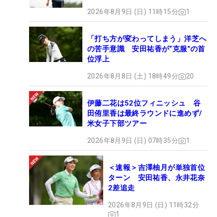
2026年8月9日 (日) 11時15分
1
「打ち方が変わってしまう」洋芝へ
の苦手意識 安田祐香が“克服”の首
位浮上
2026年8月8日 (土) 18時49分
20
伊藤二花は52位フィニッシュ 谷
田侑里香は最終ラウンドに進めず/
米女子下部ツアー
2026年8月9日 (日) 07時35分
1
＜速報＞吉澤柚月が単独首位
ターン 安田祐香、永井花奈
2差追走
2026年8月9日 (日) 11時32分
1