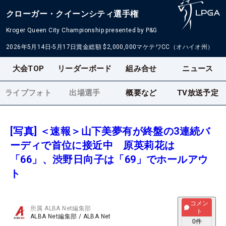
クローガー・クイーンシティ選手権
Kroger Queen City Championship presented by P&G
2026年5月14日-5月17日
賞金総額
$2,000,000
マケテワCC（オハイオ州）
大会TOP
リーダーボード
組み合せ
ニュース
ライブフォト
出場選手
概要など
TV放送予定
[写真] ＜速報＞山下美夢有が終盤の3連続バ
ーディで首位に接近中 原英莉花は
「66」、渋野日向子は「69」でホールアウ
ト
コメン
所属
ALBA Net編集部
ト
ALBA Net編集部
/
ALBA Net
0
件