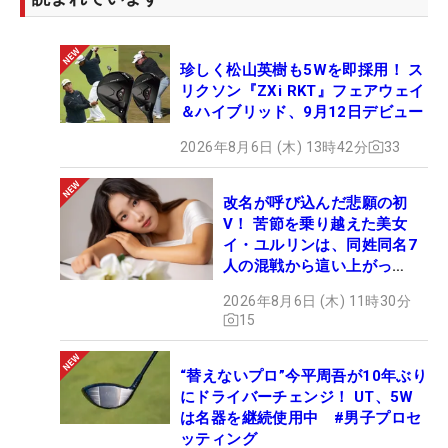
珍しく松山英樹も5Wを即採用！ ス
リクソン『ZXi RKT』フェアウェイ
＆ハイブリッド、9月12日デビュー
2026年8月6日 (木) 13時42分
33
改名が呼び込んだ悲願の初
V！ 苦節を乗り越えた美女
イ・ユルリンは、同姓同名7
人の混戦から這い上がっ
た“新星ヒロイン”
2026年8月6日 (木) 11時30分
15
“替えないプロ”今平周吾が10年ぶり
にドライバーチェンジ！ UT、5W
は名器を継続使用中 #男子プロセ
ッティング