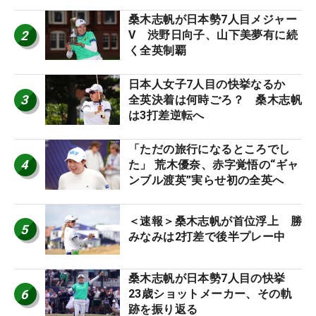
桑木志帆が日本勢7人目メジャー
2
V 渋野日向子、山下美夢有に続
く全英制覇
日本人女子7人目の快挙なるか
3
全英決着は何時ごろ？ 桑木志帆
は3打差逆転へ
「ただの旅行になるところでし
4
た」 荒木優奈、赤字覚悟の“ギャ
ンブル渡英”実らせ初の全英へ
＜速報＞桑木志帆が首位浮上 勝
5
みなみは2打差で後半プレー中
桑木志帆が日本勢7人目の快挙
6
23歳ショットメーカー、その軌
跡を振り返る