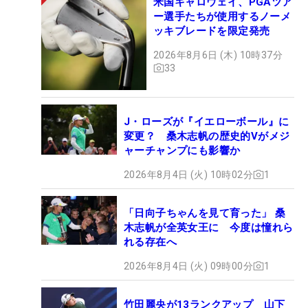
米国キャロウェイ、PGAツア
ー選手たちが使用するノーメ
ッキブレードを限定発売
2026年8月6日 (木) 10時37分
33
J・ローズが『イエローボール』に
変更？ 桑木志帆の歴史的Vがメジ
ャーチャンプにも影響か
2026年8月4日 (火) 10時02分
1
「日向子ちゃんを見て育った」 桑
木志帆が全英女王に 今度は憧れら
れる存在へ
2026年8月4日 (火) 09時00分
1
竹田麗央が13ランクアップ 山下