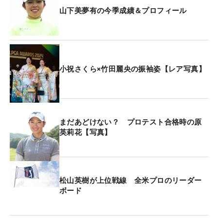
山下美夢有の今季成績＆プロフィール
小祝さくら×竹田麗央の振袖姿【レア写真】
まだあどけない？ プロテスト合格時の原
英莉花【写真】
松山英樹が上位戦線 全米プロのリーダー
ボード