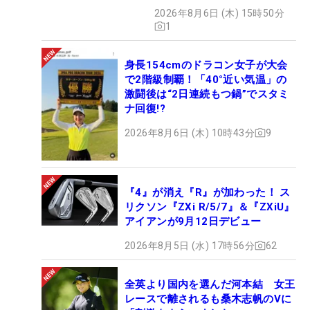
開
2026年8月6日 (木) 15時50分
1
身長154cmのドラコン女子が大会
で2階級制覇！「40°近い気温」の
激闘後は“2日連続もつ鍋”でスタミ
ナ回復!?
2026年8月6日 (木) 10時43分
9
『4』が消え『R』が加わった！ ス
リクソン『ZXi R/5/7』＆『ZXiU』
アイアンが9月12日デビュー
2026年8月5日 (水) 17時56分
62
全英より国内を選んだ河本結 女王
レースで離されるも桑木志帆のVに