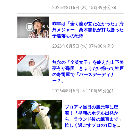
2026年8月6日 (木) 15時49分
38
昨年は「全く歯が立たなかった」海
外メジャー 桑木志帆が打ち勝った
予選落ちの恐怖
2026年8月5日 (水) 07時00分
8
無念の「全英女子」を終えた山下美
夢有が帰国 きょうだい揃って神戸
の寿司屋で「バースデーディナ
ー？」
2026年8月6日 (木) 10時59分
1
プロアマ当日の脇元華に密
着！「早朝のホテル出発か
ら、ラウンド後の練習まで」
忙しく過ごすプロの1日を公