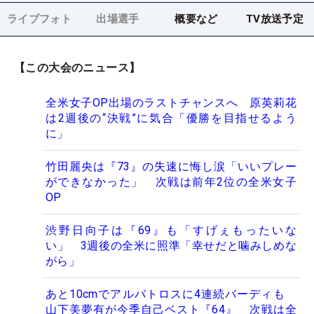
ライブフォト
出場選手
概要など
TV放送予定
【この大会のニュース】
全米女子OP出場のラストチャンスへ 原英莉花
は2週後の“決戦”に気合「優勝を目指せるよう
に」
竹田麗央は『73』の失速に悔し涙「いいプレー
ができなかった」 次戦は前年2位の全米女子
OP
渋野日向子は『69』も「すげぇもったいな
い」 3週後の全米に照準「幸せだと噛みしめな
がら」
あと10cmでアルバトロスに4連続バーディも
山下美夢有が今季自己ベスト『64』 次戦は全