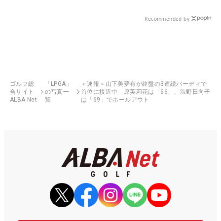
Recommended by
ゴルフ総
「LPGA」
＜速報＞山下美夢有が終盤の3連続バーディで
合サイト
の写真一
首位に接近中 原英莉花は「66」、渋野日向子
ALBA Net
覧
は「69」でホールアウト