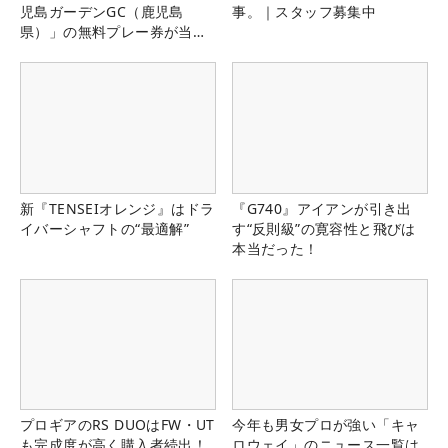
児島ガーデンGC（鹿児島
事。｜スタッフ募集中
県）」の無料プレー券が当た
る！！
新『TENSEIオレンジ』はドラ
『G740』アイアンが引き出
イバーシャフトの“最適解”
す“反則級”の寛容性と飛びは
本当だった！
プロギアのRS DUOはFW・UT
今年も男女プロが強い「キャ
も完成度が高く購入者続出！
ロウェイ」のニュース一覧は