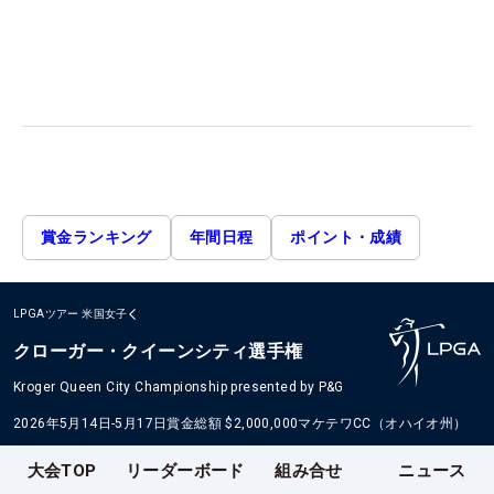
賞金ランキング
年間日程
ポイント・成績
LPGAツアー
米国女子
クローガー・クイーンシティ選手権
Kroger Queen City Championship presented by P&G
2026年5月14日-5月17日
賞金総額
$2,000,000
マケテワCC（オハイオ州）
大会TOP
リーダーボード
組み合せ
ニュース