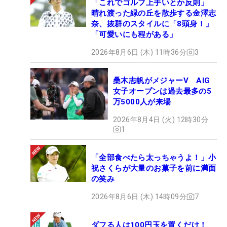
「これでゴルフ上手いとか反則」
晴れ渡った緑の丘を散歩する金澤志
奈、抜群のスタイルに「8頭身！」
「可愛いにも程がある」
2026年8月6日 (木) 11時36分
3
桑木志帆がメジャーV AIG
女子オープンは過去最多の5
万5000人が来場
2026年8月4日 (火) 12時30分
1
「全部食べたら太っちゃうよ！」小
祝さくらが大量のお菓子を前に満面
の笑み
2026年8月6日 (木) 14時09分
7
ダフる人は100円玉を置くだけ！