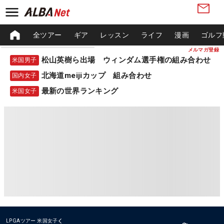
全ツアー
ギア
レッスン
ライフ
漫画
ゴルフ
メルマガ登録
松山英樹ら出場 ウィンダム選手権の組み合わせ
米国男子
北海道meijiカップ 組み合わせ
国内女子
最新の世界ランキング
米国女子
LPGAツアー
米国女子