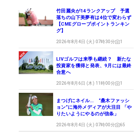
竹田麗央が14ランクアップ 予選
落ちの山下美夢有は4位で変わらず
【CMEグローブポイントランキン
グ】
2026年8月4日 (火) 07時30分
1
LIVゴルフは来季も継続？ 新たな
投資家を獲得と発表、9月には最終
合意へ
2026年8月6日 (木) 11時00分
1
まつげにネイル… “桑木ファッシ
ョン”に海外メディアが大注目 「や
りたいようにやるのが信条」
2026年8月4日 (火) 07時00分
65