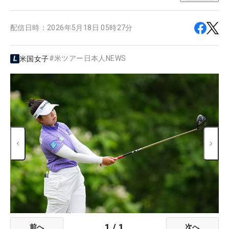
配信日時：
2026年5月18日 05時27分
#
米ツアー日本人NEWS
米国女子
1
/
1
前へ
次へ