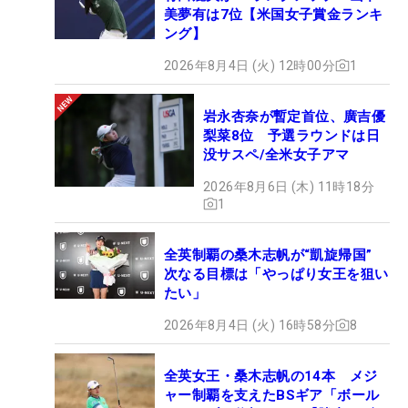
美夢有は7位【米国女子賞金ランキ
ング】
2026年8月4日 (火) 12時00分
1
岩永杏奈が暫定首位、廣吉優
梨菜8位 予選ラウンドは日
没サスペ/全米女子アマ
2026年8月6日 (木) 11時18分
1
全英制覇の桑木志帆が“凱旋帰国”
次なる目標は「やっぱり女王を狙い
たい」
2026年8月4日 (火) 16時58分
8
全英女王・桑木志帆の14本 メジ
ャー制覇を支えたBSギア「ボール