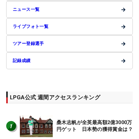
→
ニュース一覧
→
ライブフォト一覧
→
ツアー登録選手
→
記録成績
LPGA公式 週間アクセスランキング
桑木志帆が全英最高額2億3000万
1
円ゲット 日本勢の獲得賞金は？