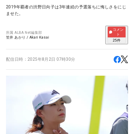
2019年覇者の渋野日向子は3年連続の予選落ちに悔しさをにじ
ませた。
コメン
所属
ALBA Net編集部
ト
笠井 あかり
/
Akari Kasai
25
件
配信日時：
2025年8月2日 07時30分