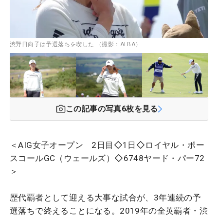
渋野日向子は予選落ちを喫した （撮影：ALBA）
この記事の写真
6
枚を見る
＜AIG女子オープン 2日目◇1日◇ロイヤル・ポー
スコールGC（ウェールズ）◇6748ヤード・パー72
＞
歴代覇者として迎える大事な試合が、3年連続の予
選落ちで終えることになる。2019年の全英覇者・渋