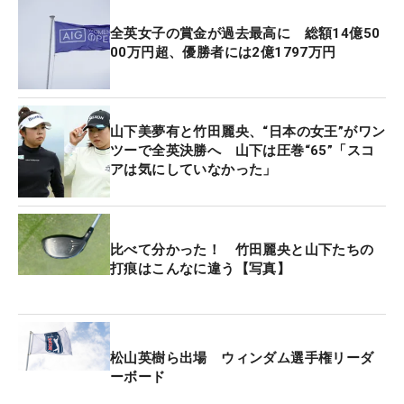
前日はグリーン左に外してパー止まり。そんなこと
全英女子の賞金が過去最高に 総額14億50
も頭によぎり、マウンド越えの難しいアプローチを
00万円超、優勝者には2億1797万円
残すことになった。そして続く3打目は傾斜で戻さ
れ、オーバーし、寄らず、とミスが続いた。平均ス
コアは4.472と
難易度がもっとも易しい、取りたい
山下美夢有と竹田麗央、“日本の女王”がワン
ホールで、5オン2パットのダブルボギーを喫した。
ツーで全英決勝へ 山下は圧巻“65”「スコ
アは気にしていなかった」
10番で3メートルのバーディパットを決めたが、
「波に乗りたかったけれど乗り切れず」と、そこか
ら2ボギー。最終18番パー5ではユーティリティの2
比べて分かった！ 竹田麗央と山下たちの
打痕はこんなに違う【写真】
打目が奥にこぼれ、スピンを効かせたアプローチで
つけバーディで締めくくったが、グリーンを下りる
表情は厳しいままだった。
松山英樹ら出場 ウィンダム選手権リーダ
緊張感とともに過ごした2日間だった。「もちろ
ーボード
ん、最後まで（緊張感は）あった。うまく体は動か