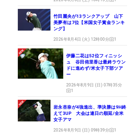
竹田麗央が13ランクアップ 山下
美夢有は7位【米国女子賞金ランキ
ング】
2026年8月4日 (火) 12時00分
1
伊藤二花は52位フィニッシ
ュ 谷田侑里香は最終ラウン
ドに進めず/米女子下部ツア
ー
2026年8月9日 (日) 07時35分
1
岩永杏奈が4強進出、準決勝は9H終
えて3UP 大会は連日の順延/全米
女子アマ
2026年8月9日 (日) 09時39分
1