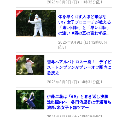
2026年8月9日 (日) 11時32分
1
体を早く回す人ほど飛ばな
い!? 女子プロコーチが教える
「速い回転」と「早い回転」
の違い #四の五の言わず振り
氣れ
2026年8月9日 (日) 12時00分
31
雪辱へアルバトロス一発！ デイビ
ス・トンプソンがプレーオフ圏内に
急接近
2026年8月9日 (日) 14時31分
1
伊藤二花は「69」と巻き返し決勝
進出圏内へ 谷田侑里香は予選落ち
濃厚/米女子下部ツアー
2026年8月8日 (土) 10時15分
1