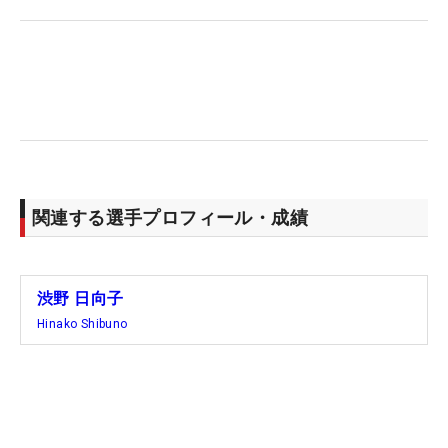
せなかったけれど、途中まで（予選通過の）チャン
スはあったと思う。余計に悔しい」。出だしから多
くのファンから声援を送られ、それに応えるかのよ
うに、好プレーを見せていた。それだけに、ひとつ
のミスで、1打差でというのが、より悔しさを増幅
させる。
渋野にとって、今季海外メジャーは、これで5試合
関連する選手プロフィール・成績
すべてが終わった。ひと足早く、あっけない幕切
れ。「シェブロン選手権」は44位と戦い抜き、「全
米女子オープン」では優勝争いの末7位に入った
渋野 日向子
が、「KPMG全米女子プロ」「アムンディ・エビア
Hinako Shibuno
ン選手権」、そしてこの全英と、直近3試合は予選
落ちとなった。
「最後のメジャーだったので通りたかった。（悔し
さは）めっちゃデカい。（全米で）7位になっても