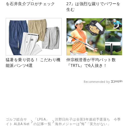
を石井良介プロがチェック
27』は強烈な蹴りでパワーを
生む
猛暑を乗り切る！ こだわり機
仲宗根澄香が平均パット数
能派パンツ4選
『TRTL』で6人抜き！
Recommended by
ゴルフ総合サ
「LPGA」
渋野日向子は全英3年連続予選落ち 今季
イト ALBA Net
の記事一覧
海外メジャーは“悔”「実力がない」