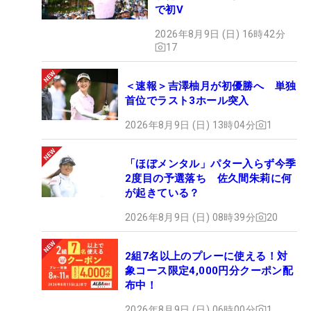
のロイヤルリザム＆セントアンズGCで行われる1年
で初V
後の全英は、笑顔で迎え、笑顔で終わりたい。
2026年8月9日 (日) 16時42分
（文・笠井あかり）
17
＜速報＞吉澤柚月が初優勝へ 単独
首位でラスト3ホール突入
2026年8月9日 (日) 13時04分
1
「ほぼメンタル」パター入らず今季
2度目の予選落ち 佐久間朱莉に何
が起きている？
2026年8月9日 (日) 08時39分
20
2組7名以上のプレーに使える！対
象コース限定4,000円分クーポン配
布中！
2026年8月9日 (日) 06時00分
1