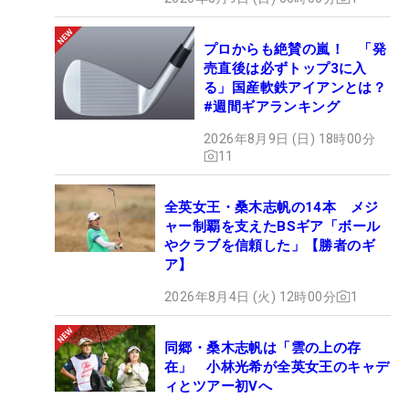
プロからも絶賛の嵐！ 「発
売直後は必ずトップ3に入
る」国産軟鉄アイアンとは？
#週間ギアランキング
2026年8月9日 (日) 18時00分
11
全英女王・桑木志帆の14本 メジ
ャー制覇を支えたBSギア「ボール
やクラブを信頼した」【勝者のギ
ア】
2026年8月4日 (火) 12時00分
1
同郷・桑木志帆は「雲の上の存
在」 小林光希が全英女王のキャデ
ィとツアー初Vへ