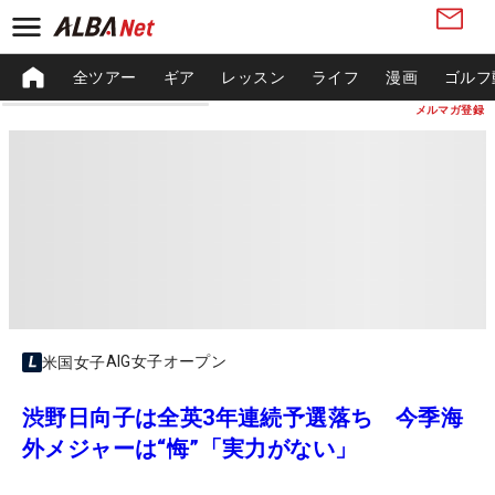
全ツアー
ギア
レッスン
ライフ
漫画
ゴルフ
メルマガ登録
AIG女子オープン
米国女子
渋野日向子は全英3年連続予選落ち 今季海
外メジャーは“悔”「実力がない」