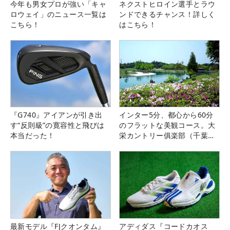
今年も男女プロが強い「キャ
ネクストヒロイン選手とラウ
ロウェイ」のニュース一覧は
ンドできるチャンス！詳しく
こちら！
はこちら！
『G740』アイアンが引き出
インター5分、都心から60分
す“反則級”の寛容性と飛びは
のフラットな美観コース。大
本当だった！
栄カントリー俱楽部（千葉
県）
最新モデル『FJクオンタム』
アディダス『コードカオス