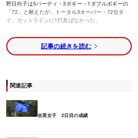
野日向子は5バーディ・3ボギー・1ダブルボギーの
「72」と耐えたが、トータル3オーバー・72位タ
イ。カットラインに1打及ばなかった。
「気合いが入る試合」というなか初日は3オーバー
記事の続きを読む
と出遅れ、2日目はカットラインとの戦いになっ
た。3番でボギーが先に来たものの、5番、6番、8番
と3バーディ。強風にも負けず、丁寧にひとつず
つ、スコアを戻していた。
関連記事
それに急ブレーキがかかったのが、9番パー5。2オ
ンを狙った球がグリーン右のラフに入った。「（9
番は）練習ラウンドから、ティショットで左のミス
が多かった。セカンドも左にいく場面が多く、右か
全英女子 2日目の成績
ら風も来ていたので、ちょっと多めに見すぎて、そ
のまま行ってしまった」。