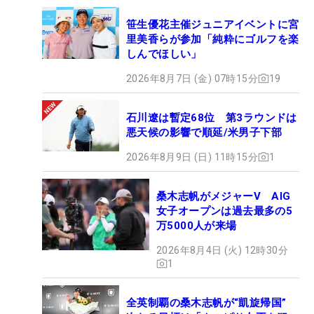
笹生優花主催ジュニアイベントに宮
里美香らが参加「純粋にゴルフを楽
しんでほしい」
2026年8月7日 (金) 07時15分
19
石川遼は暫定68位 第3ラウンドは
悪天候の影響で順延/米男子下部
2026年8月9日 (日) 11時15分
1
桑木志帆がメジャーV AIG
女子オープンは過去最多の5
万5000人が来場
2026年8月4日 (火) 12時30分
1
全英制覇の桑木志帆が“凱旋帰国”