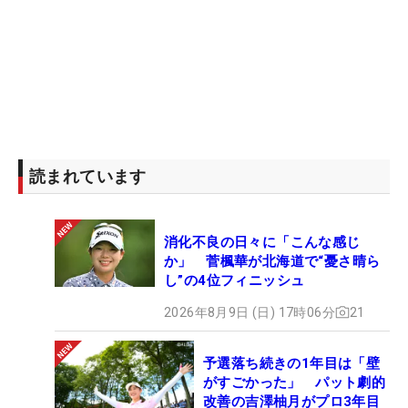
めっちゃ悔しかったし、残りも予選を通れなかっ
た。大きいところで結果を残せないのは実力がな
い。（平場の）1個1個の試合の結果も、内容も、悔
しさの残る試合が多い」
CMEグローブ・ポイントランキングは、大会開幕前
の88位から下がる可能性が大きい。秋のアジアシリ
読まれています
ーズの出場権獲得はもちろん、来季のシード権を得
るためにも、上位で4日間を戦ってポイントが欲し
消化不良の日々に「こんな感じ
い。
か」 菅楓華が北海道で“憂さ晴ら
し”の4位フィニッシュ
「切り替えには時間がかかるかもしれないけれ
2026年8月9日 (日) 17時06分
21
ど…。ちょっと頑張らないと、シードも取れない。
これからの試合は、悔しさを減らすというか、少な
予選落ち続きの1年目は「壁
めにしたい」。米4年目のシーズンも折り返し地点
がすごかった」 パット劇的
を越え、まだ踏ん張りどころは続く。イングランド
改善の吉澤柚月がプロ3年目