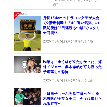
2026年8月6日 (木) 11時18分
1
身長154cmのドラコン女子が大会
で2階級制覇！「40°近い気温」の
激闘後は“2日連続もつ鍋”でスタミ
ナ回復!?
2026年8月6日 (木) 10時43分
9
昨年は「全く歯が立たなかった」海
外メジャー 桑木志帆が打ち勝った
予選落ちの恐怖
2026年8月5日 (水) 07時00分
8
「日向子ちゃんを見て育った」 桑
木志帆が全英女王に 今度は憧れら
れる存在へ