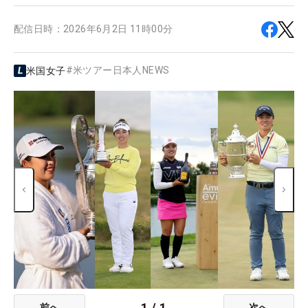
配信日時：
2026年6月2日 11時00分
#
米ツアー日本人NEWS
米国女子
1
/
1
前へ
次へ