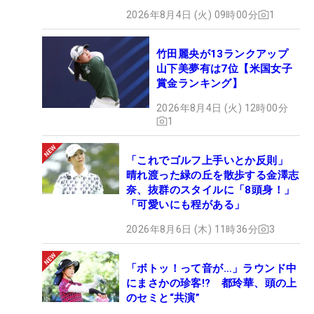
2026年8月4日 (火) 09時00分
1
竹田麗央が13ランクアップ
山下美夢有は7位【米国女子
賞金ランキング】
2026年8月4日 (火) 12時00分
1
「これでゴルフ上手いとか反則」
晴れ渡った緑の丘を散歩する金澤志
奈、抜群のスタイルに「8頭身！」
「可愛いにも程がある」
2026年8月6日 (木) 11時36分
3
「ボトッ！って音が…」ラウンド中
にまさかの珍客!? 都玲華、頭の上
のセミと“共演”