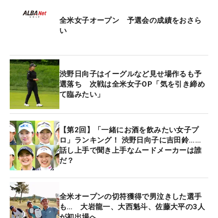
全米女子オープン 予選会の成績をおさら
い
渋野日向子はイーグルなど見せ場作るも予
選落ち 次戦は全米女子OP「気を引き締め
て臨みたい」
【第2回】「一緒にお酒を飲みたい女子プ
ロ」ランキング！ 渋野日向子に吉田鈴……
話し上手で聞き上手なムードメーカーは誰
だ？
全米オープンの切符獲得で男泣きした選手
も… 大岩龍一、大西魁斗、佐藤大平の3人
が初出場へ