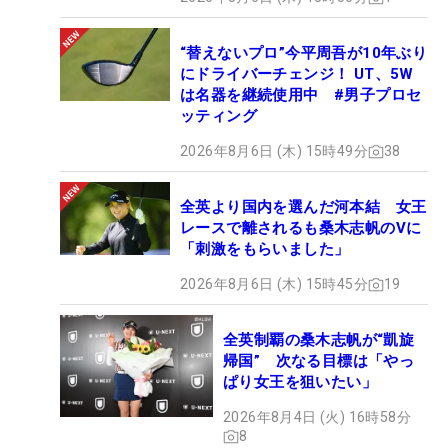
“替えないプロ”今平周吾が10年ぶり
にドライバーチェンジ！ UT、5W
は名器を継続使用中 #男子プロセ
ッティング
2026年8月6日 (木) 15時49分
38
全英より国内を選んだ河本結 女王
レースで離されるも桑木志帆のVに
「刺激をもらいました」
2026年8月6日 (木) 15時45分
19
全英制覇の桑木志帆が“凱旋
帰国” 次なる目標は「やっ
ぱり女王を狙いたい」
2026年8月4日 (火) 16時58分
8