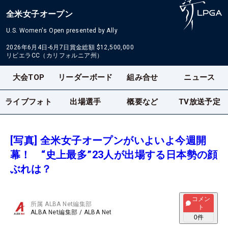
全米女子オープン
U.S. Women's Open presented by Ally
2026年6月4日-6月7日
賞金総額
$12,500,000
リビエラCC（カリフォルニア州）
大会TOP
リーダーボード
組み合せ
ニュース
ライブフォト
出場選手
概要など
TV放送予定
[写真] 全米女子オープンがいよいよ今週開
幕！ “史上最多”23人が出場する日本勢の顔
ぶれは？
コメン
所属
ALBA Net編集部
ト
ALBA Net編集部
/
ALBA Net
0
件