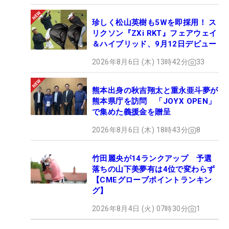
珍しく松山英樹も5Wを即採用！ ス
リクソン『ZXi RKT』フェアウェイ
＆ハイブリッド、9月12日デビュー
2026年8月6日 (木) 13時42分
33
熊本出身の秋吉翔太と重永亜斗夢が
熊本県庁を訪問 「JOYX OPEN」
で集めた義援金を贈呈
2026年8月6日 (木) 18時43分
8
竹田麗央が14ランクアップ 予選
落ちの山下美夢有は4位で変わらず
【CMEグローブポイントランキン
グ】
2026年8月4日 (火) 07時30分
1