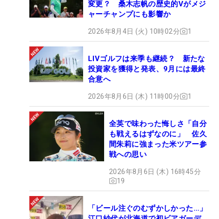
変更？ 桑木志帆の歴史的Vがメジ
ャーチャンプにも影響か
2026年8月4日 (火) 10時02分
1
LIVゴルフは来季も継続？ 新たな
投資家を獲得と発表、9月には最終
合意へ
2026年8月6日 (木) 11時00分
1
全英で味わった悔しさ「自分
も戦えるはずなのに」 佐久
間朱莉に強まった米ツアー参
戦への思い
2026年8月6日 (木) 16時45分
19
「ビール注ぐのむずかしかった…」
江口紗代が北海道で初ビアガーデ