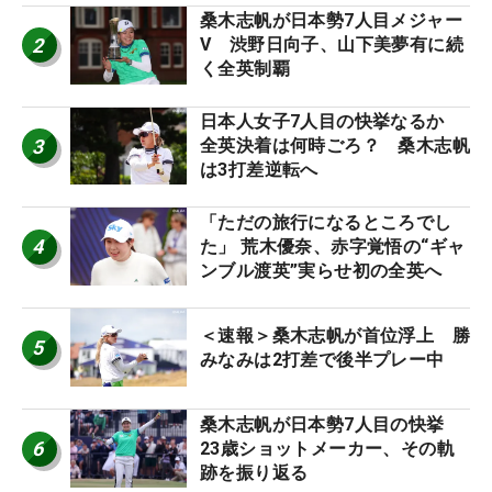
桑木志帆が日本勢7人目メジャー
2
V 渋野日向子、山下美夢有に続
く全英制覇
日本人女子7人目の快挙なるか
3
全英決着は何時ごろ？ 桑木志帆
は3打差逆転へ
「ただの旅行になるところでし
4
た」 荒木優奈、赤字覚悟の“ギャ
ンブル渡英”実らせ初の全英へ
＜速報＞桑木志帆が首位浮上 勝
5
みなみは2打差で後半プレー中
桑木志帆が日本勢7人目の快挙
6
23歳ショットメーカー、その軌
跡を振り返る