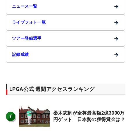
→
ニュース一覧
→
ライブフォト一覧
→
ツアー登録選手
→
記録成績
LPGA公式 週間アクセスランキング
桑木志帆が全英最高額2億3000万
1
円ゲット 日本勢の獲得賞金は？