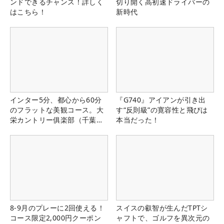
ンドできるチャンス！詳しく
切り開く高初速ドライバーの
はこちら！
新時代
インター5分、都心から60分
『G740』アイアンが引き出
のフラットな美観コース。大
す“反則級”の寛容性と飛びは
栄カントリー俱楽部（千葉
本当だった！
県）
8-9月のプレーに2回使える！
スイスの叡智が生んだTPTシ
コース限定2,000円クーポン
ャフトで、ゴルフを異次元の