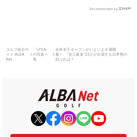
Recommended by
ゴルフ総合サ
「LPGA」
全米女子オープンがいよいよ今週開
イト ALBA
の写真一
幕！ “史上最多”23人が出場する日本勢の
Net
覧
顔ぶれは？