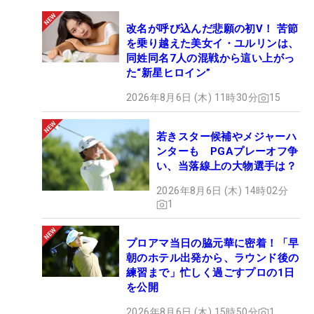
改名が呼び込んだ悲願の初V！ 苦節
を乗り越えた美女イ・ユルリンは、
同姓同名7人の混戦から這い上がっ
た“新星ヒロイン”
2026年8月6日 (木) 11時30分
15
若きスター候補やメジャーハ
ンターも PGAプレーオフ争
い、当落線上の大物選手は？
2026年8月6日 (木) 14時02分
1
プロアマ当日の脇元華に密着！「早
朝のホテル出発から、ラウンド後の
練習まで」忙しく過ごすプロの1日
を公開
2026年8月6日 (木) 15時50分
1