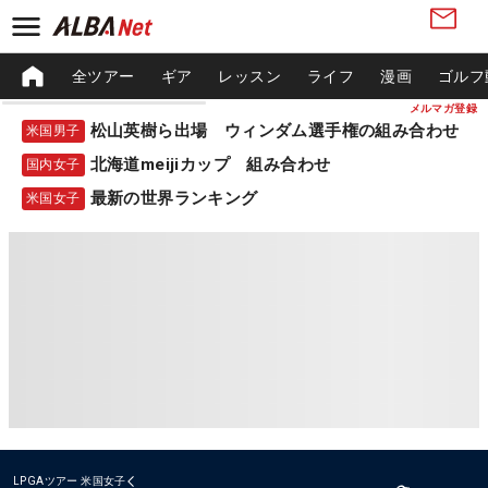
全ツアー
ギア
レッスン
ライフ
漫画
ゴルフ
メルマガ登録
松山英樹ら出場 ウィンダム選手権の組み合わせ
米国男子
北海道meijiカップ 組み合わせ
国内女子
最新の世界ランキング
米国女子
LPGAツアー
米国女子