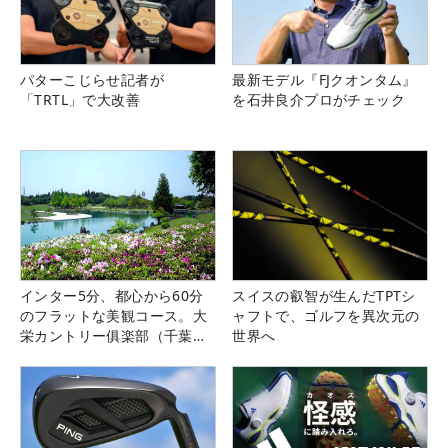
パターこじらせ記者が
最新モデル『FJクオンタム』
「TRTL」で大改善
を石井良介プロがチェック
インター5分、都心から60分
スイスの叡智が生んだTPTシ
のフラットな美観コース。大
ャフトで、ゴルフを異次元の
栄カントリー俱楽部（千葉
世界へ
県）