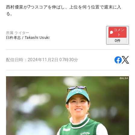
西村優菜が7つスコアを伸ばし、上位を伺う位置で週末に入
る。
コメン
所属
ライター
ト
臼杵孝志
/
Takashi Usuki
0
件
配信日時：
2024年11月2日 07時30分