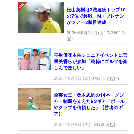
松山英樹は3戦連続トップ10
の7位で終戦 M・ブレナン
がツアー2勝目達成
2026年8月10日 (月) 07時01分
1
笹生優花主催ジュニアイベントに宮
里美香らが参加「純粋にゴルフを楽
しんでほしい」
2026年8月7日 (金) 07時15分
19
全英女王・桑木志帆の14本 メジ
ャー制覇を支えたBSギア「ボール
やクラブを信頼した」【勝者のギ
ア】
2026年8月4日 (火) 12時00分
1