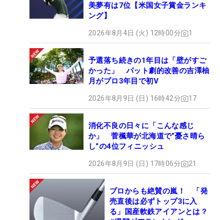
美夢有は7位【米国女子賞金ランキ
ング】
2026年8月4日 (火) 12時00分
1
予選落ち続きの1年目は「壁がすご
かった」 パット劇的改善の吉澤柚
月がプロ3年目で初V
2026年8月9日 (日) 16時42分
17
消化不良の日々に「こんな感じ
か」 菅楓華が北海道で“憂さ晴ら
し”の4位フィニッシュ
2026年8月9日 (日) 17時06分
21
プロからも絶賛の嵐！ 「発
売直後は必ずトップ3に入
る」国産軟鉄アイアンとは？