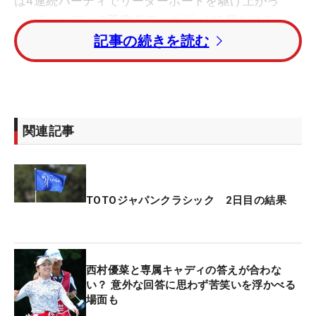
は4連続バーディでリーダーボードを駆け上がっ
た。8バーディの荒稼ぎで、ボギーは1個だけの
「65」。主戦場を米ツアーに移して2年目の今季自
記事の続きを読む
己ベストに声も弾んだ。
「やっとビッグスコアが出せました。イージーな状
関連記事
況でもなかなか自分の打ちたい球が打てなかったけ
ど、だいぶできるようになった。昨日に比べて大き
な変化があったというわけではなく、うまくハマっ
たのかなと思います」
TOTOジャパンクラシック 2日目の結果
今季は2月の「HSBC女子世界選手権」で3位に入る
など快調に滑り出した。5月の「ミズホ・アメリカ
西村優菜と専属キャディの答えが合わな
ズオープン」は2度目のトップ10入りとなる7位。だ
い？ 意外な回答に思わず苦笑いを浮かべる
が、初の予選落ちを喫した6月の「KPMG全米女子プ
場面も
ロ選手権」を境に成績は下降線をたどった。7月の