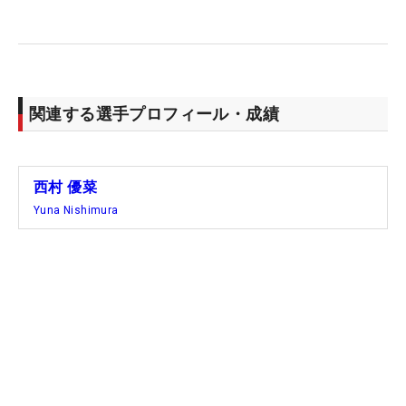
が、「お願いしたら見てもらえるので」と絆は固
い。
2日間のフェアウェイキープ率は1位の89.3%
(25/28)。初日は66.7%だったパーオン率も、この日
関連する選手プロフィール・成績
は88.9%(16/18)にアップした。トータル8アンダー
で順位も47位から8位に浮上した。3日目は荒天の天
気予報。「長い2日間になるかもしれないけど、し
西村 優菜
っかり集中したい」。現在のポイントランキグは69
Yuna Nishimura
位で、同60位までが出場できる最終戦「CMEグルー
プ・ツアー選手権」はまだ圏外。「目標はまずそこ
ですね」。久しぶりの師弟タッグで上昇気流を描き
はじめた24歳は口調も滑らかになってきた。（文・
臼杵孝志）