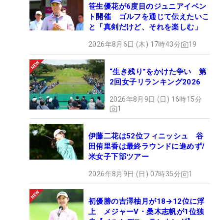
笹生優花が6度目のジュニアイベン
ト開催 ゴルフを通じて伝えたいこ
と「真剣だけど、それを楽しむ」
2026年8月6日 (木) 17時43分
19
“生き残り”をかけた争い 第
2回女子リランキング2026
2026年8月9日 (日) 16時15分
1
伊藤二花は52位フィニッシュ 谷
田侑里香は最終ラウンドに進めず/
米女子下部ツアー
2026年8月9日 (日) 07時35分
1
初優勝の吉澤柚月が18→12位に浮
上 メジャーV・桑木志帆が1位独