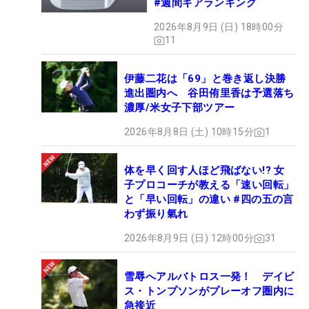
#週間ギアランキング
2026年8月9日 (日) 18時00分
11
伊藤二花は「69」と巻き返し決勝
進出圏内へ 谷田侑里香は予選落ち
濃厚/米女子下部ツアー
2026年8月8日 (土) 10時15分
1
体を早く回す人ほど飛ばない!? 女
子プロコーチが教える「速い回転」
と「早い回転」の違い #四の五の言
わず振り氣れ
2026年8月9日 (日) 12時00分
31
雪辱へアルバトロス一発！ デイビ
ス・トンプソンがプレーオフ圏内に
急接近