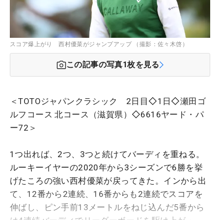
スコア爆上がり 西村優菜がジャンプアップ （撮影：佐々木啓）
この記事の写真
1
枚を見る
＜TOTOジャパンクラシック 2日目◇1日◇瀬田ゴ
ルフコース 北コース（滋賀県）◇6616ヤード・パ
ー72＞
1つ出れば、2つ、3つと続けてバーディを重ねる。
ルーキーイヤーの2020年から3シーズンで6勝を挙
げたころの強い西村優菜が戻ってきた。インから出
て、12番から2連続、16番からも2連続でスコアを
伸ばし、ピン手前13メートルをねじ込んだ5番から