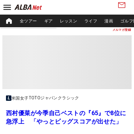
全ツアー
ギア
レッスン
ライフ
漫画
ゴルフ
メルマガ登録
TOTOジャパンクラシック
米国女子
西村優菜が今季自己ベストの『65』で8位に
急浮上 「やっとビッグスコアが出せた」