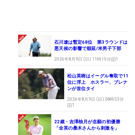
石川遼は暫定68位 第3ラウンドは
悪天候の影響で順延/米男子下部
2026年8月9日 (日) 11時15分
1
松山英樹はイーグル奪取で11
位に浮上 ホスラー、ブレナ
ンが首位タイ
2026年8月9日 (日) 08時53分
1
22歳・吉澤柚月が念願の初優勝
「全英の桑木さんから刺激を」