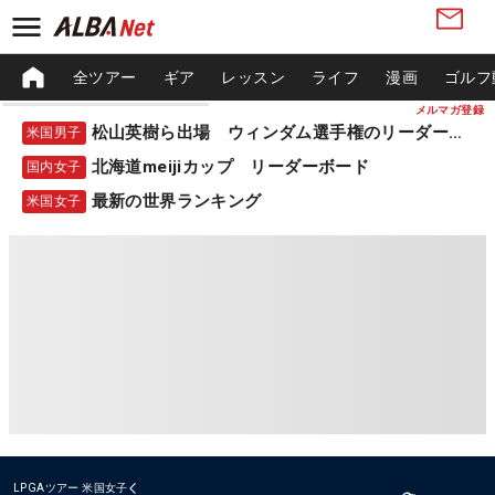
全ツアー
ギア
レッスン
ライフ
漫画
ゴルフ
メルマガ登録
松山英樹ら出場 ウィンダム選手権のリーダーボード
米国男子
北海道meijiカップ リーダーボード
国内女子
最新の世界ランキング
米国女子
LPGAツアー
米国女子