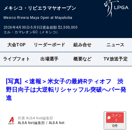
メキシコ・リビエラマヤオープン
Mexico Riviera Maya Open at Mayakoba
2026年4月30日-5月3日
賞金総額
$2,500,000
エル・カマレオンGC（メキシコ）
大会TOP
リーダーボード
組み合せ
ニュース
ライブフォト
出場選手
概要など
TV放送予定
[写真] ＜速報＞米女子の最終Rティオフ 渋
野日向子は大逆転リシャッフル突破へパー発
進
コメン
所属
ALBA Net編集部
ト
ALBA Net編集部
/
ALBA Net
0
件