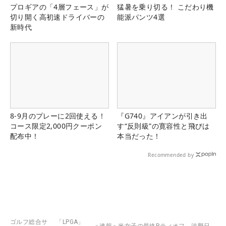
プロギアの「4層フェース」が
猛暑を乗り切る！ こだわり機
切り開く高初速ドライバーの
能派パンツ4選
新時代
8-9月のプレーに2回使える！
『G740』アイアンが引き出
コース限定2,000円クーポン
す“反則級”の寛容性と飛びは
配布中！
本当だった！
Recommended by
ゴルフ総合サ
「LPGA」
＜速報＞米女子の最終Rティオフ 渋野日