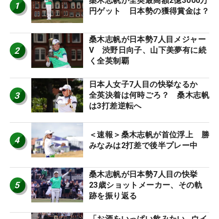
桑木志帆が全英最高額2億3000万
1
円ゲット 日本勢の獲得賞金は？
桑木志帆が日本勢7人目メジャー
2
V 渋野日向子、山下美夢有に続
く全英制覇
日本人女子7人目の快挙なるか
3
全英決着は何時ごろ？ 桑木志帆
は3打差逆転へ
＜速報＞桑木志帆が首位浮上 勝
4
みなみは2打差で後半プレー中
桑木志帆が日本勢7人目の快挙
5
23歳ショットメーカー、その軌
跡を振り返る
「お酒をいっぱい飲みたい…ウイ