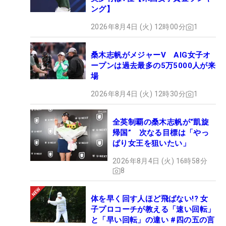
ング】
2026年8月4日 (火) 12時00分
1
桑木志帆がメジャーV AIG女子オ
ープンは過去最多の5万5000人が来
場
2026年8月4日 (火) 12時30分
1
全英制覇の桑木志帆が“凱旋
帰国” 次なる目標は「やっ
ぱり女王を狙いたい」
2026年8月4日 (火) 16時58分
8
体を早く回す人ほど飛ばない!? 女
子プロコーチが教える「速い回転」
と「早い回転」の違い #四の五の言