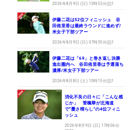
2026年8月9日 (日) 13時53分
1
伊藤二花は52位フィニッシュ 谷
田侑里香は最終ラウンドに進めず/
米女子下部ツアー
2026年8月9日 (日) 07時35分
1
伊藤二花は「69」と巻き返し決勝
進出圏内へ 谷田侑里香は予選落ち
濃厚/米女子下部ツアー
2026年8月8日 (土) 10時15分
1
消化不良の日々に「こんな感
じか」 菅楓華が北海道
で“憂さ晴らし”の4位フィニ
ッシュ
2026年8月9日 (日) 17時06分