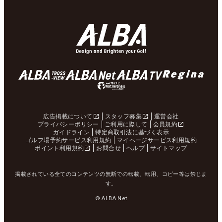
広告掲載について
スタッフ募集
運営会社
プライバシーポリシー
ご利用に際して
会員規約
ガイドライン
特定商取引法に基づく表示
ゴルフ場予約サービス利用規約
マイページサービス利用規約
ポイント利用規約
お問合せ
ヘルプ
サイトマップ
掲載されている全てのコンテンツの無断での転載、転用、コピー等は禁じま
す。
© ALBA Net