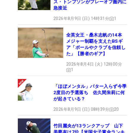
ス・トンプソンがプレーオフ圏内に
急接近
2026年8月9日 (日) 14時31分
1
全英女王・桑木志帆の14本
メジャー制覇を支えたBSギ
ア「ボールやクラブを信頼し
た」【勝者のギア】
2026年8月4日 (火) 12時00分
1
「ほぼメンタル」パター入らず今季
2度目の予選落ち 佐久間朱莉に何
が起きている？
2026年8月9日 (日) 08時39分
20
竹田麗央が13ランクアップ 山下
美夢有は7位【米国女子賞金ランキ