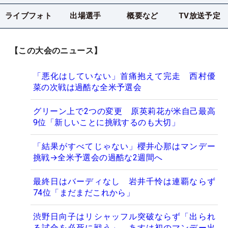
ライブフォト
出場選手
概要など
TV放送予定
【この大会のニュース】
「悪化はしていない」首痛抱えて完走 西村優
菜の次戦は過酷な全米予選会
グリーン上で2つの変更 原英莉花が米自己最高
9位「新しいことに挑戦するのも大切」
「結果がすべてじゃない」櫻井心那はマンデー
挑戦→全米予選会の過酷な2週間へ
最終日はバーディなし 岩井千怜は連覇ならず
74位「まだまだこれから」
渋野日向子はリシャッフル突破ならず「出られ
る試合を必死に戦う」 あすは初のマンデー出