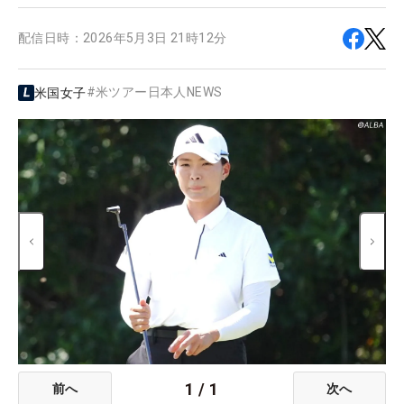
配信日時：
2026年5月3日 21時12分
#
米ツアー日本人NEWS
米国女子
1
/
1
前へ
次へ