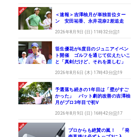
＜速報＞吉澤柚月が単独首位ター
ン 安田祐香、永井花奈2差追走
2026年8月9日 (日) 11時32分
1
笹生優花が6度目のジュニアイベン
ト開催 ゴルフを通じて伝えたいこ
と「真剣だけど、それを楽しむ」
2026年8月6日 (木) 17時43分
19
予選落ち続きの1年目は「壁がすご
かった」 パット劇的改善の吉澤柚
月がプロ3年目で初V
2026年8月9日 (日) 16時42分
17
プロからも絶賛の嵐！ 「発
売直後は必ずトップ3に入